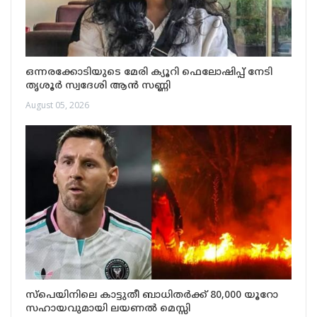
ഒന്നരക്കോടിയുടെ മേരി ക്യൂറി ഫെലോഷിപ്പ് നേടി
തൃശൂർ സ്വദേശി ആൻ സണ്ണി
August 05, 2026
സ്പെയിനിലെ കാട്ടുതീ ബാധിതർക്ക് 80,000 യൂറോ
സഹായവുമായി ലയണൽ മെസ്സി