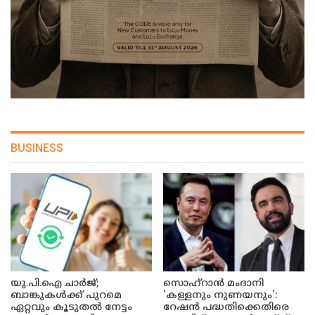
BUSINESS
യു.പി.ഐ ചാർജ്;
സൊഹ്റാൻ മംദാനി
ബാങ്കുകൾക്ക് പുറമെ
'കള്ളനും നുണയനും':
ഏറ്റവും കൂടുതൽ നേട്ടം
റേഷൻ പദ്ധതിക്കെതിരെ