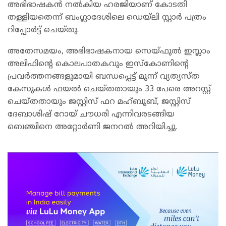
അഭിഭാഷകൻ നൽകിയ ഹരജിയാണ് കോടതി
തള്ളിയതെന്ന് ബംഗ്ലാദേശിലെ ഡെയ്‍ലി സ്റ്റാർ പത്രം
റിപ്പോർട്ട് ചെയ്തു.
അതേസമയം, അഭിഭാഷകനായ സെയ്ഫുൽ ഇസ്ലാം
അലിഫിന്റെ കൊലപാതകവും ഇസ്‌കോണിന്റെ
പ്രവർത്തനങ്ങളുമായി ബന്ധപ്പെട്ട് മൂന്ന് വ്യത്യസ്ത
കേസുകൾ ഫയൽ ചെയ്തതായും 33 പേരെ അറസ്റ്റ്
ചെയ്തതായും ജസ്റ്റിസ് ഫറ മഹ്ബൂബ്, ജസ്റ്റിസ്
ദേബാശിഷ് റോയ് ചൗധരി എന്നിവരടങ്ങിയ
ബെഞ്ചിനെ അറ്റോർണി ജനറൽ അറിയിച്ചു.