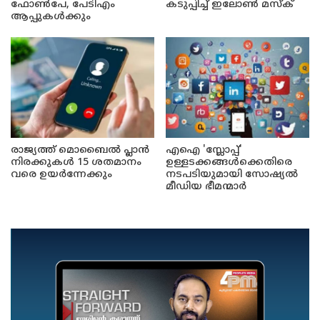
ഫോൺപേ, പേടിഎം
കടുപ്പിച്ച് ഇലോൺ മസ്ക്
ആപ്പുകൾക്കും
രാജ്യത്ത് മൊബൈൽ പ്ലാൻ
എഐ 'സ്ലോപ്പ്'
നിരക്കുകൾ 15 ശതമാനം
ഉള്ളടക്കങ്ങൾക്കെതിരെ
വരെ ഉയർന്നേക്കും
നടപടിയുമായി സോഷ്യൽ
മീഡിയ ഭീമന്മാർ