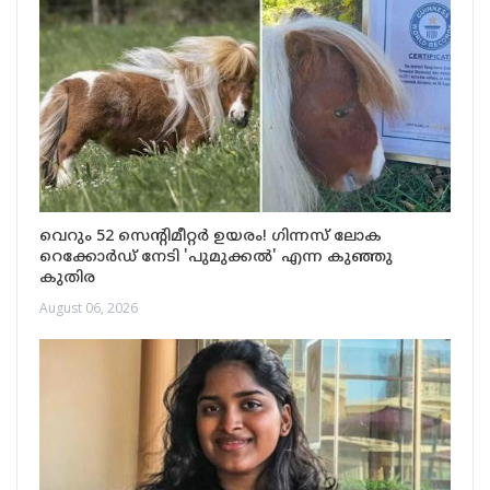
വെറും 52 സെന്റിമീറ്റർ ഉയരം! ഗിന്നസ് ലോക
റെക്കോർഡ് നേടി 'പുമുക്കൽ' എന്ന കുഞ്ഞു
കുതിര
August 06, 2026