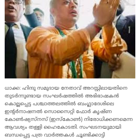
ധാക്ക: ഹിന്ദു സമുദായ നേതാവ് അറസ്റ്റിലായതിനെ
തുടർന്നുണ്ടായ സംഘർഷത്തിൽ അഭിഭാഷകൻ
കൊല്ലപ്പെട്ട പശ്ചാത്തലത്തിൽ ബംഗ്ലാദേശിലെ
ഇന്റർനാഷനൽ സൊസൈറ്റി ഫോർ കൃഷ്ണ
കോൺഷ്യസ്നസ് (ഇസ്കോൺ) നിരോധിക്കണമെന്ന
ആവശ്യം തള്ളി ഹൈകോടതി. സംഘടനയുമായി
ബന്ധപ്പെട്ട പത്ര വാർത്തകൾ ചൂണ്ടിക്കാട്ടി