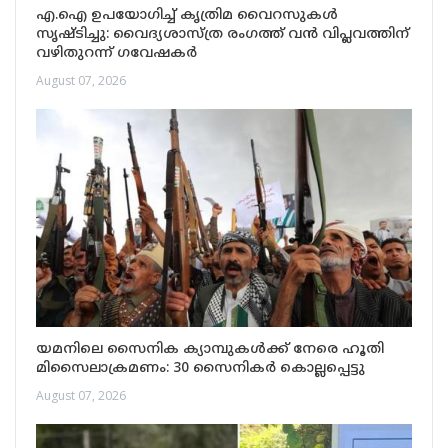
എ.ഐ ഉപയോഗിച്ച് കൃത്രിമ വൈറസുകൾ
സൃഷ്ടിച്ചു: വൈദ്യശാസ്ത്ര രംഗത്ത് വൻ വിപ്ലവത്തിന്
വഴിതുറന്ന് ഗവേഷകർ
August 07, 2026
യമനിലെ സൈനിക ക്യാമ്പുകൾക്ക് നേരെ ഹൂതി
മിസൈലാക്രമണം: 30 സൈനികർ കൊല്ലപ്പെട്ടു
August 07, 2026