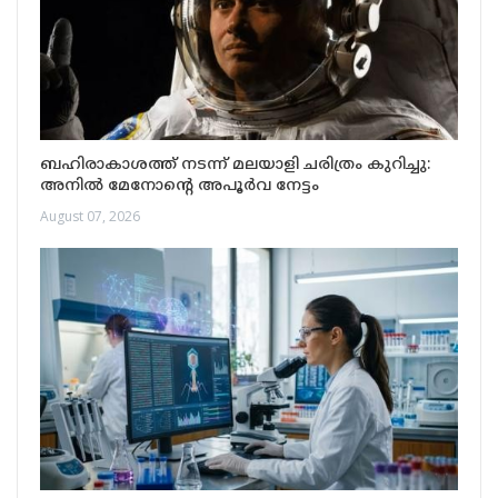
ബഹിരാകാശത്ത് നടന്ന് മലയാളി ചരിത്രം കുറിച്ചു:
അനിൽ മേനോന്റെ അപൂർവ നേട്ടം
August 07, 2026