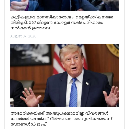
കുട്ടികളുടെ മാനസികാരോഗ്യം: മെറ്റയ്ക്ക് കനത്ത
തിരിച്ചടി; 567 മില്യൺ ഡോളർ നഷ്ടപരിഹാരം
നൽകാൻ ഉത്തരവ്
August 07, 2026
അമേരിക്കയ്ക്ക് ആയുധക്ഷാമമില്ല; വിവരങ്ങൾ
ചോർത്തിയവർക്ക് ദീർഘകാല തടവുശിക്ഷയെന്ന്
ഡോണൾഡ് ട്രംപ്