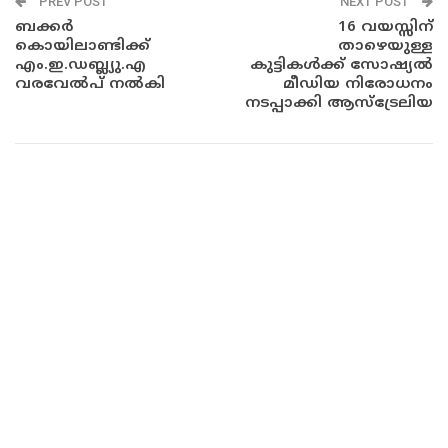
PREV POST
NEXT POST
ബക്കർ
16 വയസ്സിന്
കൊയിലാണ്ടിക്ക്
താഴെയുള്ള
എം.ഇ.ഡബ്ല്യു.എ
കുട്ടികൾക്ക് സോഷ്യൽ
വരവേൽപ് നൽകി
മീഡിയ നിരോധനം
നടപ്പാക്കി ആസ്‌ട്രേലിയ