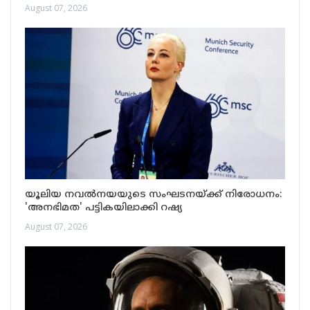
August 07, 2026
യൂലിയ നവൽനയയുടെ സംഘടനയ്ക്ക് നിരോധനം:
'അനഭിമത' പട്ടികയിലാക്കി റഷ്യ
August 07, 2026