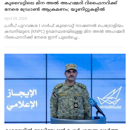
കുവൈറ്റിലെ മിന അൽ അഹമ്മദി റിഫൈനറിക്ക്
നേരെ ഡ്രോൺ ആക്രമണം; യൂണിറ്റുകളിൽ
തീപിടുത്തം, ആളപായമില്ല
April 03, 2026
പ്രദീപ് പുറവങ്കര I ഗൾഫ് കുവൈറ്റ് നാഷണൽ പെട്രോളിയം
കമ്പനിയുടെ (KNPC) ഉടമസ്ഥതയിലുള്ള മിന അൽ അഹമ്മദി
റിഫൈനറിക്ക് നേരെ ഇന്ന് പുലർച്ചെ...