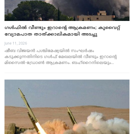
ഗൾഫിൽ വീണ്ടും ഇറാന്റെ ആക്രമണം; കുവൈറ്റ്
വ്യോമപാത താത്ക്കാലികമായി അടച്ചു
June 11, 2026
ഷീബ വിജയൻ പശ്ചിമേഷ്യയിൽ സംഘർഷം
കടുക്കുന്നതിനിടെ ഗൾഫ് മേഖലയിൽ വീണ്ടും ഇറാന്റെ
മിസൈൽ-ഡ്രോൺ ആക്രമണം. ബഹ്‌റൈനിലെയും...