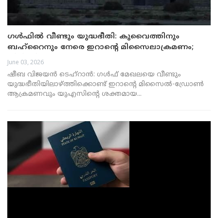
ഗൾഫിൽ വീണ്ടും യുദ്ധഭീതി: കുവൈത്തിനും
ബഹ്‌റൈനും നേരെ ഇറാന്റെ മിസൈലാക്രമണം;
തിരിച്ചടിച്ച് യുഎസ്
June 03, 2026
ഷീബ വിജയൻ ടെഹ്റാൻ: ഗൾഫ് മേഖലയെ വീണ്ടും
യുദ്ധഭീതിയിലാഴ്ത്തിക്കൊണ്ട് ഇറാന്റെ മിസൈൽ-ഡ്രോൺ
ആക്രമണവും യുഎസിന്റെ ശക്തമായ...