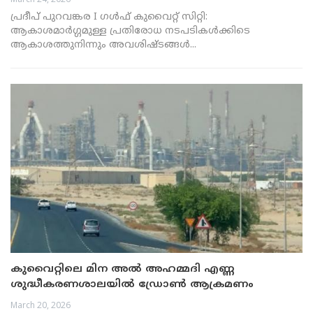
പ്രദീപ് പുറവങ്കര I ഗൾഫ് കുവൈറ്റ് സിറ്റി:
ആകാശമാർഗ്ഗമുള്ള പ്രതിരോധ നടപടികൾക്കിടെ
ആകാശത്തുനിന്നും അവശിഷ്ടങ്ങൾ...
കുവൈറ്റിലെ മിന അൽ അഹമ്മദി എണ്ണ
ശുദ്ധീകരണശാലയിൽ ഡ്രോൺ ആക്രമണം
March 20, 2026