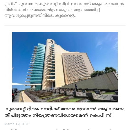
പ്രദീപ് പുറവങ്കര കുവൈറ്റ് സിറ്റി: ഇറാനോട് ആക്രമണങ്ങൾ
നിർത്താൻ അന്താരാഷ്ട്ര സമൂഹം ആവർത്തിച്ച്
ആവശ്യപ്പെടുന്നതിനിടെ, കുവൈറ്റ്...
കുവൈറ്റ് റിഫൈനറിക്ക് നേരെ ഡ്രോൺ ആക്രമണം;
തീപിടുത്തം നിയന്ത്രണവിധേയമെന്ന് കെ.പി.സി
March 19, 2026