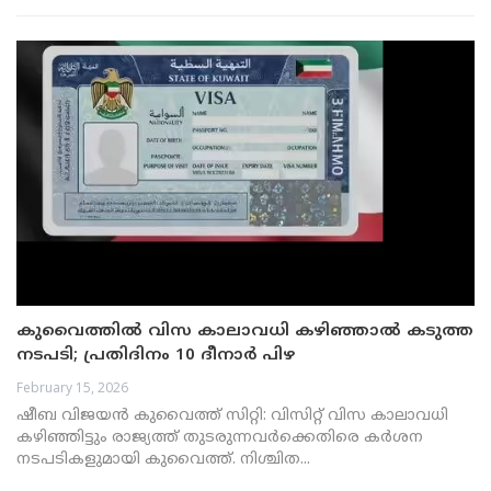
കുവൈത്തിൽ വിസ കാലാവധി കഴിഞ്ഞാൽ കടുത്ത
നടപടി; പ്രതിദിനം 10 ദീനാർ പിഴ
February 15, 2026
ഷീബ വിജയൻ കുവൈത്ത് സിറ്റി: വിസിറ്റ് വിസ കാലാവധി
കഴിഞ്ഞിട്ടും രാജ്യത്ത് തുടരുന്നവർക്കെതിരെ കർശന
നടപടികളുമായി കുവൈത്ത്. നിശ്ചിത...