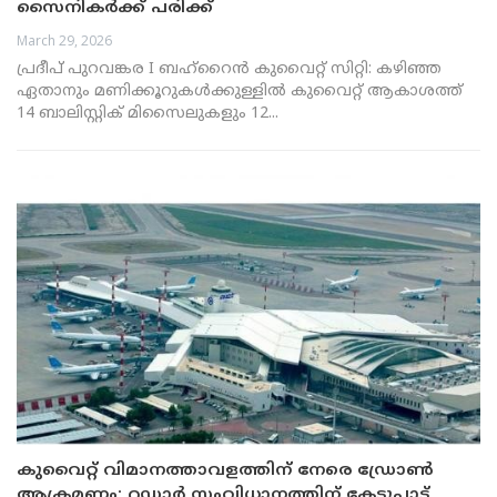
സൈനികർക്ക് പരിക്ക്
March 29, 2026
പ്രദീപ് പുറവങ്കര I ബഹ്റൈൻ കുവൈറ്റ് സിറ്റി: കഴിഞ്ഞ
ഏതാനും മണിക്കൂറുകൾക്കുള്ളിൽ കുവൈറ്റ് ആകാശത്ത്
14 ബാലിസ്റ്റിക് മിസൈലുകളും 12...
കുവൈറ്റ് വിമാനത്താവളത്തിന് നേരെ ഡ്രോൺ
ആക്രമണം; റഡാർ സംവിധാനത്തിന് കേടുപാട്