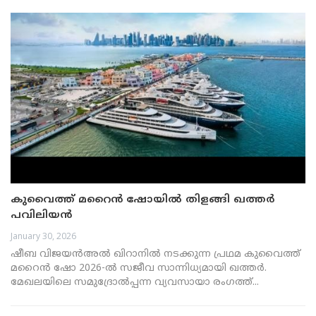
കുവൈത്ത് മറൈൻ ഷോയിൽ തിളങ്ങി ഖത്തർ
പവിലിയൻ
January 30, 2026
ഷീബ വിജയൻഅൽ ഖിറാനിൽ നടക്കുന്ന പ്രഥമ കുവൈത്ത്
മറൈൻ ഷോ 2026-ൽ സജീവ സാന്നിധ്യമായി ഖത്തർ.
മേഖലയിലെ സമുദ്രോൽപ്പന്ന വ്യവസായാ രംഗത്ത്...