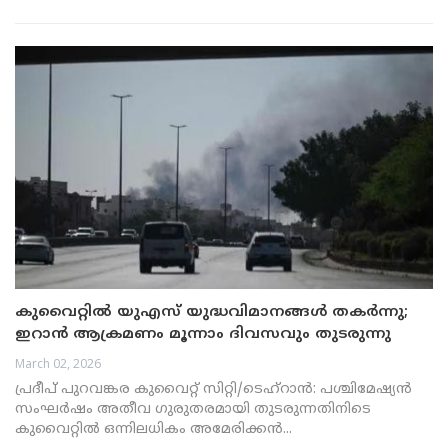
കുവൈറ്റിൽ യുഎസ് യുദ്ധവിമാനങ്ങൾ തകർന്നു;
ഇറാൻ ആക്രമണം മൂന്നാം ദിവസവും തുടരുന്നു
March 02, 2026
പ്രദീപ് പുറവങ്കര കുവൈറ്റ് സിറ്റി/ടെഹ്‌റാൻ: പശ്ചിമേഷ്യൻ
സംഘർഷം അതീവ ഗുരുതരമായി തുടരുന്നതിനിടെ
കുവൈറ്റിൽ ഒന്നിലധികം അമേരിക്കൻ...