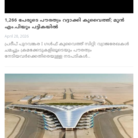
1,266 പേരുടെ പൗരത്വം റദ്ദാക്കി കുവൈത്ത്; മുൻ
എം.പിയും പട്ടികയിൽ
April 28, 2026
പ്രദീപ് പുറവങ്കര I ഗൾഫ് കുവൈത്ത് സിറ്റി: വ്യാജരേഖകൾ
ചമച്ചും ക്രമക്കേടുകളിലൂടെയും പൗരത്വം
നേടിയവർക്കെതിരെയുള്ള നടപടികൾ...