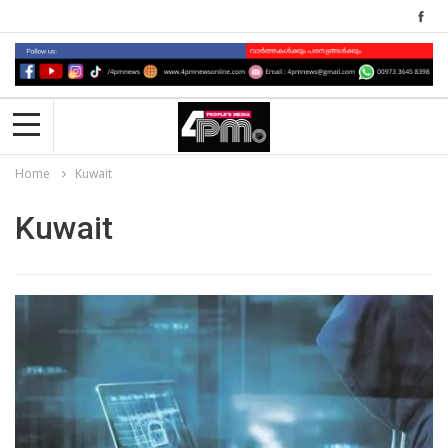
Home
Kuwait
Kuwait