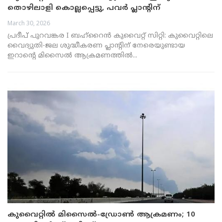
തൊഴിലാളി കൊല്ലപ്പെട്ടു, പവർ പ്ലാന്റിന്
കേടുപാടുകൾ
March 30, 2026
പ്രദീപ് പുറവങ്കര I ബഹ്റൈൻ കുവൈറ്റ് സിറ്റി: കുവൈറ്റിലെ
വൈദ്യുതി-ജല ശുദ്ധീകരണ പ്ലാന്റിന് നേരെയുണ്ടായ
ഇറാൻ്റെ മിസൈൽ ആക്രമണത്തിൽ...
കുവൈറ്റിൽ മിസൈൽ-ഡ്രോൺ ആക്രമണം; 10