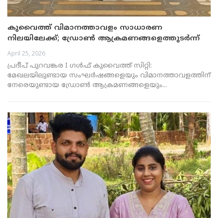
കുവൈത്ത് വിമാനത്താവളം സാധാരണ
നിലയിലേക്ക്; ഡ്രോൺ ആക്രമണങ്ങളെത്തുടർന്ന്
നിർത്തിവെച്ച സർവീസുകൾ പുനരാരംഭിക്കുന്നു
April 25, 2026
പ്രദീപ് പുറവങ്കര I ഗൾഫ് കുവൈത്ത് സിറ്റി:
മേഖലയിലുണ്ടായ സംഘർഷങ്ങളെയും വിമാനത്താവളത്തിന്
നേരെയുണ്ടായ ഡ്രോൺ ആക്രമണങ്ങളെയും...