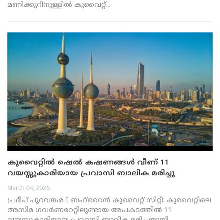
മണിക്കൂറിനുള്ളിൽ കുവൈറ്റ്...
കുവൈറ്റിൽ ഷെൽ കഷണങ്ങൾ വീണ് 11
വയസ്സുകാരിയായ പ്രവാസി ബാലിക മരിച്ചു
March 04, 2026
പ്രദീപ് പുറവങ്കര I ബഹ്റൈൻ കുവൈറ്റ് സിറ്റി: കുവൈറ്റിലെ
അസിമ ഗവർണറേറ്റിലുണ്ടായ അപകടത്തിൽ 11