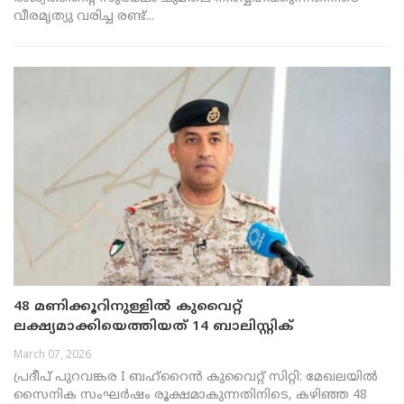
വീരമൃത്യു വരിച്ച രണ്ട്...
48 മണിക്കൂറിനുള്ളിൽ കുവൈറ്റ്
ലക്ഷ്യമാക്കിയെത്തിയത് 14 ബാലിസ്റ്റിക്
മിസൈലുകളും 23 ഡ്രോണുകളും
March 07, 2026
പ്രദീപ് പുറവങ്കര I ബഹ്റൈൻ കുവൈറ്റ് സിറ്റി: മേഖലയിൽ
സൈനിക സംഘർഷം രൂക്ഷമാകുന്നതിനിടെ, കഴിഞ്ഞ 48