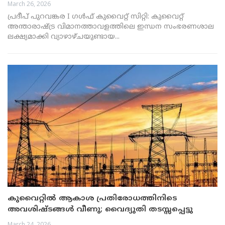
March 26, 2026
പ്രദീപ് പുറവങ്കര I ഗൾഫ് കുവൈറ്റ് സിറ്റി: കുവൈറ്റ്
അന്താരാഷ്ട്ര വിമാനത്താവളത്തിലെ ഇന്ധന സംഭരണശാല
ലക്ഷ്യമാക്കി വ്യാഴാഴ്ചയുണ്ടായ...
കുവൈറ്റിൽ ആകാശ പ്രതിരോധത്തിനിടെ
അവശിഷ്ടങ്ങൾ വീണു; വൈദ്യുതി തടസ്സപ്പെട്ടു
March 24, 2026