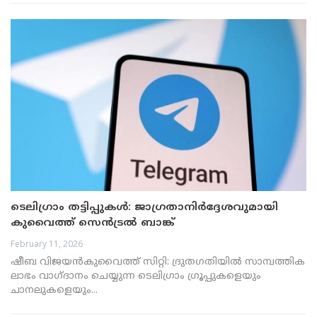
ടെലിഗ്രാം തട്ടിപ്പുകൾ: ജാഗ്രതാനിർദ്ദേശവുമായി
കുവൈത്ത് സെൻട്രൽ ബാങ്ക്
February 11, 2026
ഷീബ വിജയൻകുവൈത്ത് സിറ്റി: ദ്രുതഗതിയിൽ സാമ്പത്തിക
ലാഭം വാഗ്ദാനം ചെയ്യുന്ന ടെലിഗ്രാം ഗ്രൂപ്പുകളെയും
ചാനലുകളെയും...