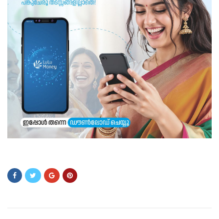
ിേ്ി്േ്ോ്േ