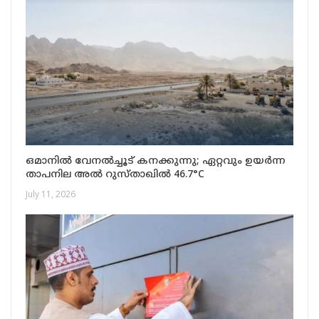
ഒമാനിൽ വേനൽച്ചൂട് കനക്കുന്നു; ഏറ്റവും ഉയർന്ന
താപനില അൽ റുസ്താഖിൽ 46.7°C
July 11, 2026