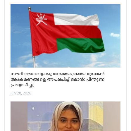
സൗദി അറേബ്യക്കു നേരെയുണ്ടായ ഡ്രോൺ
ആക്രമണങ്ങളെ അപലപിച്ച് ഒമാൻ; പിന്തുണ
പ്രഖ്യാപിച്ചു
July 28, 2026