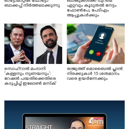
ഓട്ടോമാറ്റിക് ഫോട്ടോ
ബാങ്കുകൾക്ക് പുറമെ
ബാക്കപ്പ് നിർത്തലാക്കുന്നു
ഏറ്റവും കൂടുതൽ നേട്ടം
ഫോൺപേ, പേടിഎം
ആപ്പുകൾക്കും
സൊഹ്റാൻ മംദാനി
രാജ്യത്ത് മൊബൈൽ പ്ലാൻ
'കള്ളനും നുണയനും':
നിരക്കുകൾ 15 ശതമാനം
റേഷൻ പദ്ധതിക്കെതിരെ
വരെ ഉയർന്നേക്കും
കടുപ്പിച്ച് ഇലോൺ മസ്ക്