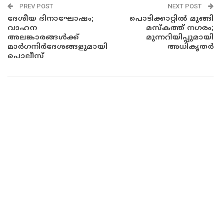
PREV POST
NEXT POST
ദേശീയ ദിനാഘോഷം;
പൊടിക്കാറ്റിൽ മുങ്ങി
വാഹന
മസ്കത്ത് നഗരം;
അലങ്കാരങ്ങൾക്ക്
മുന്നറിയിപ്പുമായി
മാർഗനിർദേശങ്ങളുമായി
അധികൃതർ
പൊലീസ്