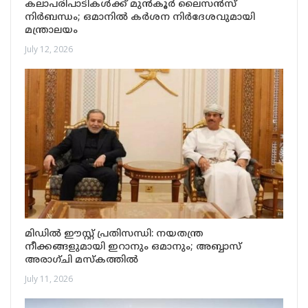
കലാപരിപാടികൾക്ക് മുൻകൂർ ലൈസൻസ്
നിർബന്ധം; ഒമാനിൽ കർശന നിർദേശവുമായി
മന്ത്രാലയം
July 12, 2026
മിഡിൽ ഈസ്റ്റ് പ്രതിസന്ധി: നയതന്ത്ര
നീക്കങ്ങളുമായി ഇറാനും ഒമാനും; അബ്ബാസ്
അരാഗ്ചി മസ്കത്തിൽ
July 11, 2026