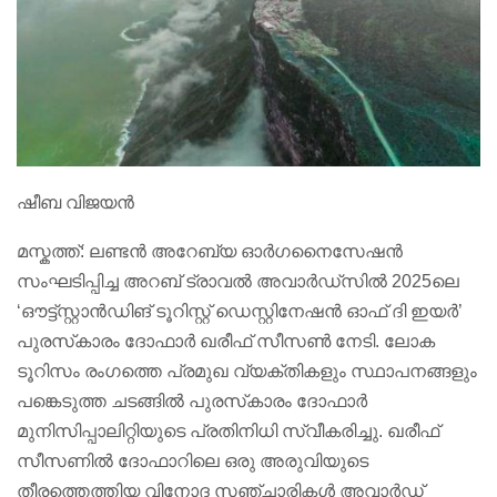
ഷീബ വിജയൻ
മസ്കത്ത്: ലണ്ടൻ അറേബ്യ ഓർഗനൈസേഷൻ
സംഘടിപ്പിച്ച അറബ് ട്രാവൽ അവാർഡ്സിൽ 2025ലെ
‘ഔട്ട്‌സ്റ്റാൻഡിങ് ടൂറിസ്റ്റ് ഡെസ്റ്റിനേഷൻ ഓഫ് ദി ഇയർ’
പുരസ്‌കാരം ദോഫാർ ഖരീഫ് സീസൺ നേടി. ലോക
ടൂറിസം രംഗത്തെ പ്രമുഖ വ്യക്തികളും സ്ഥാപനങ്ങളും
പങ്കെടുത്ത ചടങ്ങിൽ പുരസ്‌കാരം ദോഫാർ
മുനിസിപ്പാലിറ്റിയുടെ പ്രതിനിധി സ്വീകരിച്ചു. ഖരീഫ്
സീസണിൽ ദോഫാറിലെ ഒരു അരുവിയുടെ
തീരത്തെത്തിയ വിനോദ സഞ്ചാരികൾ അവാർഡ്