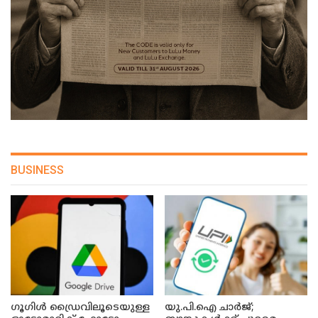
BUSINESS
ഗൂഗിൾ ഡ്രൈവിലൂടെയുള്ള
യു.പി.ഐ ചാർജ്;