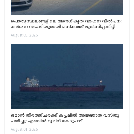
പൊതുസ്ഥലങ്ങളിലെ അനധികൃത വാഹന വിൽപന:
കർശന നടപടിയുമായി മസ്കത്ത് മുൻസിപ്പാലിറ്റി
August 05, 2026
ഒമാൻ തീരത്ത് ചരക്ക് കപ്പലിൽ അജ്ഞാത വസ്തു
പതിച്ചു: എഞ്ചിൻ റൂമിന് കേടുപാട്
August 01, 2026