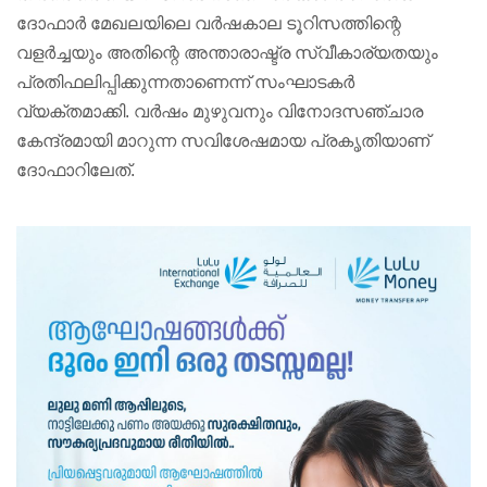
ദോഫാർ മേഖലയിലെ വർഷകാല ടൂറിസത്തിന്റെ
വളർച്ചയും അതിന്റെ അന്താരാഷ്ട്ര സ്വീകാര്യതയും
പ്രതിഫലിപ്പിക്കുന്നതാണെന്ന് സംഘാടകർ
വ്യക്തമാക്കി. വർഷം മുഴുവനും വിനോദസഞ്ചാര
കേന്ദ്രമായി മാറുന്ന സവിശേഷമായ പ്രകൃതിയാണ്
ദോഫാറിലേത്.