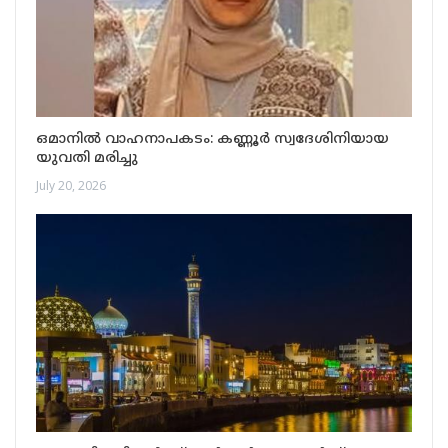
ഒമാനിൽ വാഹനാപകടം: കണ്ണൂർ സ്വദേശിനിയായ
യുവതി മരിച്ചു
July 20, 2026