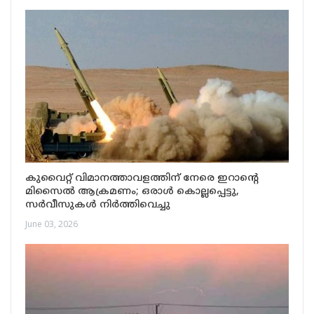
കുവൈറ്റ് വിമാനത്താവളത്തിന് നേരെ ഇറാന്റെ
മിസൈൽ ആക്രമണം; ഒരാൾ കൊല്ലപ്പെട്ടു,
സർവീസുകൾ നിർത്തിവെച്ചു
June 03, 2026