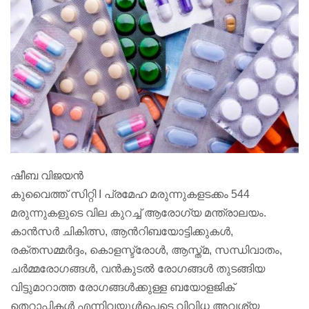
ഷീബ വിജയൻ
കുവൈത്ത് സിറ്റി I പ്രമേഹ മരുന്നുകളടക്കം 544
മരുന്നുകളുടെ വില കുറച്ച് ആരോഗ്യ മന്ത്രാലയം.
കാൻസർ ചികിത്സ, ആൻറിബയോട്ടിക്കുകൾ,
രക്തസമ്മർദ്ദം, കൊളസ്ട്രോൾ, ആസ്ത്മ, സന്ധിവാതം,
ചർമ്മരോഗങ്ങൾ, വൻകുടൽ രോഗങ്ങൾ തുടങ്ങിയ
വിട്ടുമാറാത്ത രോഗങ്ങൾക്കുള്ള ബയോളജിക്
തെറാപ്പികൾ എന്നിവയുൾപ്പെടെ വിവിധ അവശ്യ