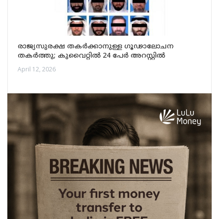
രാജ്യസുരക്ഷ തകർക്കാനുള്ള ഗൂഢാലോചന
തകർത്തു; കുവൈറ്റിൽ 24 പേർ അറസ്റ്റിൽ
April 12, 2026