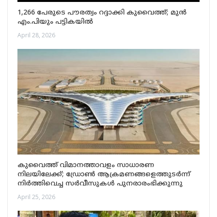
1,266 പേരുടെ പൗരത്വം റദ്ദാക്കി കുവൈത്ത്; മുൻ
എം.പിയും പട്ടികയിൽ
April 28, 2026
കുവൈത്ത് വിമാനത്താവളം സാധാരണ
നിലയിലേക്ക്; ഡ്രോൺ ആക്രമണങ്ങളെത്തുടർന്ന്
നിർത്തിവെച്ച സർവീസുകൾ പുനരാരംഭിക്കുന്നു
April 25, 2026