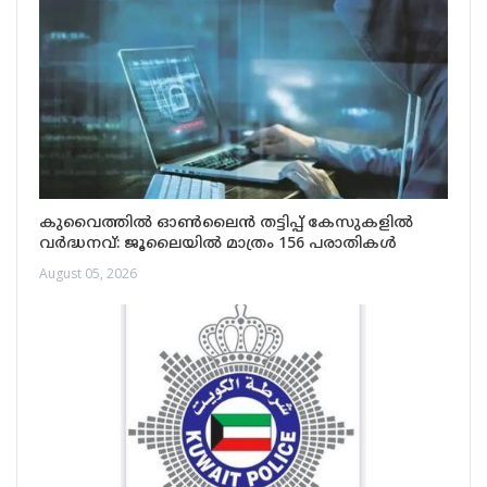
കുവൈത്തിൽ ഓൺലൈൻ തട്ടിപ്പ് കേസുകളിൽ
വർദ്ധനവ്: ജൂലൈയിൽ മാത്രം 156 പരാതികൾ
August 05, 2026