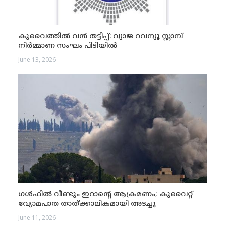
കുവൈത്തിൽ വൻ തട്ടിപ്പ്: വ്യാജ റവന്യൂ സ്റ്റാമ്പ്
നിർമ്മാണ സംഘം പിടിയിൽ
June 13, 2026
ഗൾഫിൽ വീണ്ടും ഇറാന്റെ ആക്രമണം; കുവൈറ്റ്
വ്യോമപാത താത്ക്കാലികമായി അടച്ചു
June 11, 2026