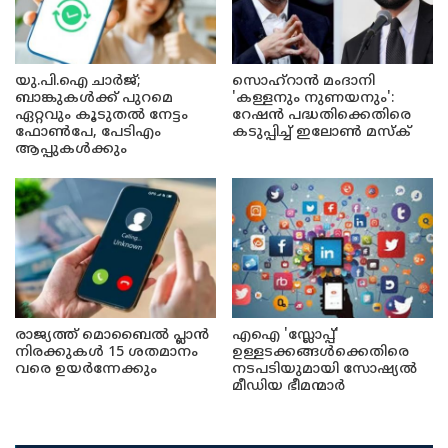
യു.പി.ഐ ചാർജ്;
സൊഹ്റാൻ മംദാനി
ബാങ്കുകൾക്ക് പുറമെ
'കള്ളനും നുണയനും':
ഏറ്റവും കൂടുതൽ നേട്ടം
റേഷൻ പദ്ധതിക്കെതിരെ
ഫോൺപേ, പേടിഎം
കടുപ്പിച്ച് ഇലോൺ മസ്ക്
ആപ്പുകൾക്കും
രാജ്യത്ത് മൊബൈൽ പ്ലാൻ
എഐ 'സ്ലോപ്പ്'
നിരക്കുകൾ 15 ശതമാനം
ഉള്ളടക്കങ്ങൾക്കെതിരെ
വരെ ഉയർന്നേക്കും
നടപടിയുമായി സോഷ്യൽ
മീഡിയ ഭീമന്മാർ