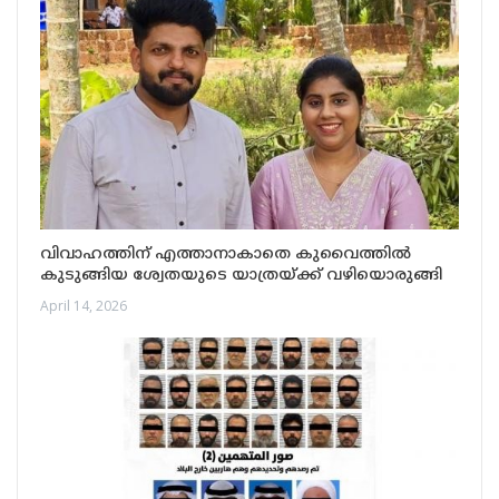
വിവാഹത്തിന് എത്താനാകാതെ കുവൈത്തിൽ
കുടുങ്ങിയ ശ്വേതയുടെ യാത്രയ്ക്ക് വഴിയൊരുങ്ങി
April 14, 2026