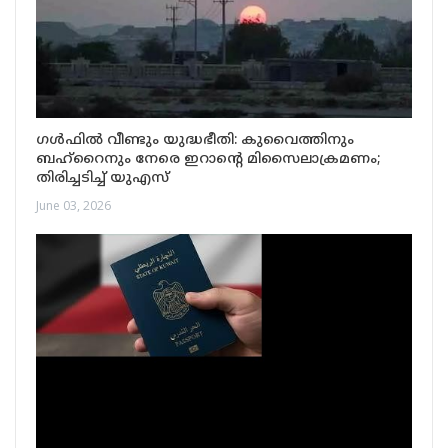
ഗൾഫിൽ വീണ്ടും യുദ്ധഭീതി: കുവൈത്തിനും
ബഹ്‌റൈനും നേരെ ഇറാന്റെ മിസൈലാക്രമണം;
തിരിച്ചടിച്ച് യുഎസ്
June 03, 2026