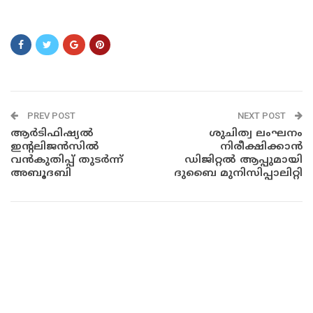
ASSaadssawd
PREV POST
NEXT POST
ആർടിഫിഷ്യൽ
ശുചിത്വ ലംഘനം
ഇന്റലിജൻസിൽ
നിരീക്ഷിക്കാൻ
വൻകുതിപ്പ് തുടർന്ന്
ഡിജിറ്റൽ ആപ്പുമായി
അബൂദബി
ദുബൈ മുനിസിപ്പാലിറ്റി