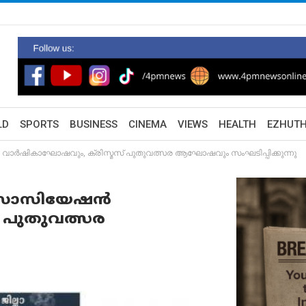
LD
SPORTS
BUSINESS
CINEMA
VIEWS
HEALTH
EZHUT
വാർഷികാഘോഷവും, ക്രിസ്മസ് പുതുവത്സര ആഘോഷവും സംഘടിപ്പിക്കുന്നു
ി അസോസിയേഷൻ
 പുതുവത്സര