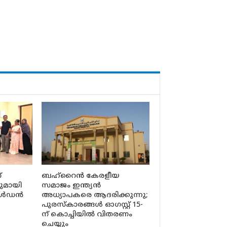
്
ബഹ്‌റൈൻ കേരളീയ
ുമായി
സമാജം ഇന്ത്യൻ
ോൾഡൻ
അധ്യാപകരെ ആദരിക്കുന്നു;
പുരസ്‌കാരങ്ങൾ ഓഗസ്റ്റ് 15-
ന് കൊച്ചിയിൽ വിതരണം
ചെയ്യും