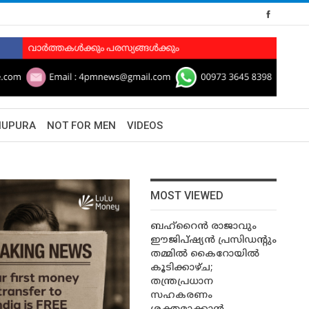
HUPURA
NOT FOR MEN
VIDEOS
MOST VIEWED
ബഹ്‌റൈൻ രാജാവും
ഈജിപ്ഷ്യൻ പ്രസിഡന്റും
തമ്മിൽ കൈറോയിൽ
കൂടിക്കാഴ്ച;
തന്ത്രപ്രധാന
സഹകരണം