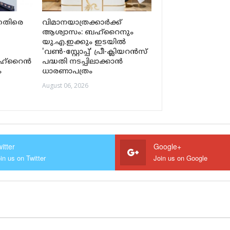
െതിരെ
വിമാനയാത്രക്കാർക്ക്
ആശ്വാസം: ബഹ്‌റൈനും
യു.എ.ഇക്കും ഇടയിൽ
'വൺ-സ്റ്റോപ്പ്' പ്രീ-ക്ലിയറൻസ്
ഹ്‌റൈൻ
പദ്ധതി നടപ്പിലാക്കാൻ
ം
ധാരണാപത്രം
August 06, 2026
itter
Google+
in us on Twitter
Join us on Google