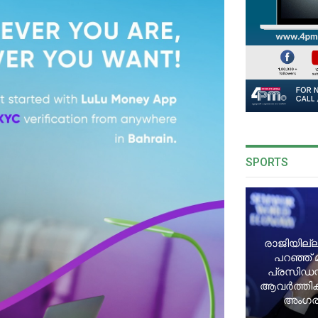
SPORTS
രാജിയില്ല
പറഞ്ഞ് 
പ്രസിഡന്
ആവർത്തിക്ക
അംഗരാ