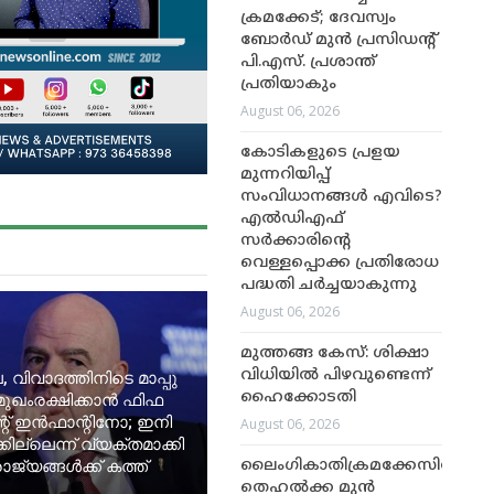
ക്രമക്കേട്; ദേവസ്വം
ബോർഡ് മുൻ പ്രസിഡന്റ്
പി.എസ്. പ്രശാന്ത്
പ്രതിയാകും
August 06, 2026
കോടികളുടെ പ്രളയ
മുന്നറിയിപ്പ്
സംവിധാനങ്ങൾ എവിടെ?
എൽഡിഎഫ്
സർക്കാരിന്റെ
വെള്ളപ്പൊക്ക പ്രതിരോധ
പദ്ധതി ചർച്ചയാകുന്നു
August 06, 2026
മുത്തങ്ങ കേസ്: ശിക്ഷാ
വിധിയിൽ പിഴവുണ്ടെന്ന്
, വിവാദത്തിനിടെ മാപ്പു
ഹൈക്കോടതി
മുഖംരക്ഷിക്കാൻ ഫിഫ
റ് ഇൻഫാന്റിനോ; ഇനി
August 06, 2026
ില്ലെന്ന് വ്യക്തമാക്കി
ജ്യങ്ങൾക്ക് കത്ത്
ലൈംഗികാതിക്രമക്കേസിൽ
തെഹൽക്ക മുൻ