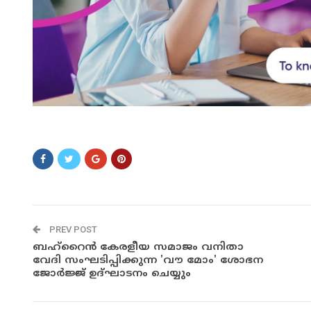
ംനുംവ
PREV POST
ബഹ്റൈൻ കേരളീയ സമാജം വനിതാ
വേദി സംഘടിപ്പിക്കുന്ന 'വൗ മോം' ശോഭന
ജോർജ്ജ് ഉദ്ഘാടനം ചെയ്യും