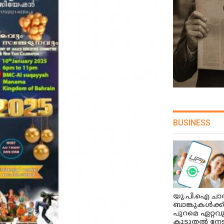
BUSINESS
യു.പി.ഐ ചാർ
ബാങ്കുകൾക്ക
പുറമെ ഏറ്റവ
കൂടുതൽ നേട്