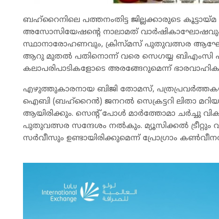
ബഹ്‌റൈനിലെ പത്തനംതിട്ട ജില്ലക്കാരുടെ കൂട്ടായ്മ
അസോസിയേഷന്റെ നാലാമത് വാർഷികാഘോഷവു
സ്ഥാനാരോഹണവും, ക്രിസ്മസ് പുതുവത്സര ആഘോ
ആറു മുതൽ പതിനൊന്ന് വരെ സെഗയ്യ ബിഎംസി ഹാ
കലാപരിപാടികളോടെ അരങ്ങേറുമെന്ന് ഭാരവാഹികൾ
എഴുത്തുകാരനായ ബിജി തോമസ്, പത്രപ്രവർത്തക
ഐബി (ബഹ്‌റൈൻ) ജനറൽ സെക്രട്ടറി ലിതാ മറിയം 
ആയിരിക്കും. സെന്റ് പോൾ മാർത്തോമാ ചർച്ചു വികാര
പുതുവത്സര സന്ദേശം നൽകും. മ്യൂസിക്കൽ ട്രീറ്
സർവീസും ഉണ്ടായിരിക്കുമെന്ന് പ്രോഗ്രാം കൺവീനർ