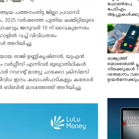
ഫോൺപേ,
പേടിഎം
 ആയ പത്തനംതിട്ട ജില്ലാ പ്രവാസി
ആപ്പുകൾക്ക
ം,
2025 വർഷത്തെ പുതിയ കമ്മിറ്റിയുടെ
ഷവും ജനുവരി 10 ന് വൈകുന്നേരം
ളിൽ വച്ച് വിവിധതരം
 അറിയിച്ചു.
യായ രാജി ഉണ്ണികൃഷ്‍ണൻ, യുഎൻ
രാജ്യത്ത്
വർഗ്ഗീസ് എന്നിവർ മുഖ്യാതിഥികൾ
മൊബൈൽ പ്
നിരക്കുകൾ 1
ി റവറന്റ് മാത്യു ചാക്കോ ക്രിസ്മസ്
ശതമാനം വര
റും വിവിധ ഇനം കലാപരിപാടികളും കരോൾ
ഉയർന്നേക്കും
 ബിബിൻ മാടത്തേത്ത് അറിയിച്ചു.