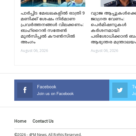
പാർപ്പിട മേഖലകളിൽ രാത്രി 9
വ്യാജ ആപ്പുകൾക്ക
മണിക്ക് ശേഷം നിർമാണ
ജാഗ്രത വേണം:
പ്രവർത്തനങ്ങൾ വിലക്കണം:
പെർമിഷനുകൾ
ബഹ്റൈൻ സതേൺ
കർശനമായി
മുൻസിപ്പൽ കൗൺസിൽ
പരിശോധിക്കാൻ ബ
അംഗം
ആഭ്യന്തര മന്ത്രാലയ
August 06, 2026
August 06, 2026
Facebook
Tw
Join us on Facebook
Jo
Home
Contact Us
©2026 - 4PM News. All Rights Reserved.