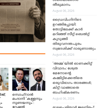
ശക്തമാക്കാൻ
തീരുമാനം
August 06, 2026
ഡ്രൈവിംഗിനിടെ
ഉറങ്ങിപ്പോയി:
തോട്ടിലേക്ക് കാർ
മറിഞ്ഞ് സീറ്റ് ബെൽറ്റ്
കുടുങ്ങി
തിരുവനന്തപുരം
സ്വദേശിക്ക് ദാരുണാന്ത്യം
August 06, 2026
'അമ്മ'യിൽ ഓണക്കിറ്റ്
വിവാദം: ശ്വേത
മേനോന്റെ
കമ്മിറ്റിക്കെതിരെ
ഒരുവിഭാഗം താരങ്ങൾ;
കിറ്റ് വാങ്ങാതെ
ബഹിഷ്കരണം
ജ്;
സൊഹ്റാൻ
August 06, 2026
്
മംദാനി 'കള്ളനും
ും
നുണയനും':
ടം
റേഷൻ
മുല്ലപ്പെരിയാർ ജലനിരപ്പ്