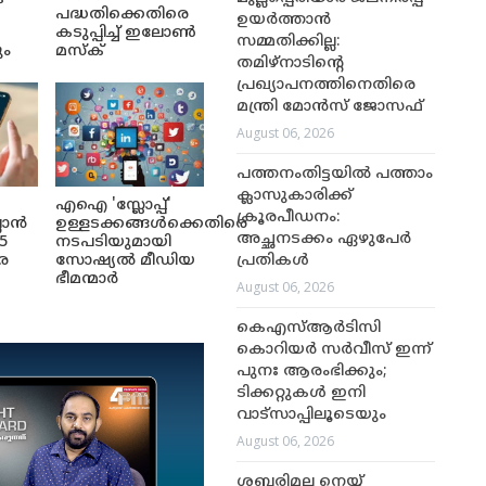
പദ്ധതിക്കെതിരെ
ഉയർത്താൻ
കടുപ്പിച്ച് ഇലോൺ
സമ്മതിക്കില്ല:
ും
മസ്ക്
തമിഴ്‌നാടിന്റെ
പ്രഖ്യാപനത്തിനെതിരെ
മന്ത്രി മോൻസ് ജോസഫ്
August 06, 2026
പത്തനംതിട്ടയിൽ പത്താം
ക്ലാസുകാരിക്ക്
എഐ 'സ്ലോപ്പ്'
ക്രൂരപീഡനം:
ലാൻ
ഉള്ളടക്കങ്ങൾക്കെതിരെ
അച്ഛനടക്കം ഏഴുപേർ
5
നടപടിയുമായി
പ്രതികൾ
െ
സോഷ്യൽ മീഡിയ
ഭീമന്മാർ
August 06, 2026
കെഎസ്ആർടിസി
കൊറിയർ സർവീസ് ഇന്ന്
പുനഃ ആരംഭിക്കും;
ടിക്കറ്റുകൾ ഇനി
വാട്‌സാപ്പിലൂടെയും
August 06, 2026
ശബരിമല നെയ്യ്