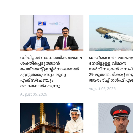
ഡിജിറ്റൽ സാമ്പത്തിക മേഖല
ബഹ്‌റൈൻ - മലേഷ്
ശക്തിപ്പെടുത്താൻ
നേരിട്ടുള്ള വിമാന
പേയ്‌മെന്റ് ഇന്റർനാഷണൽ
സർവീസുകൾ സെപ്റ
എന്റർപ്രൈസും ലുലു
29 മുതൽ: ടിക്കറ്റ് ബു
എക്‌സ്‌ചേഞ്ചും
ആരംഭിച്ച് ഗൾഫ് 
കൈകോർക്കുന്നു
August 06, 2026
August 06, 2026