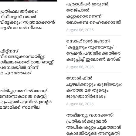
പത്രാധിപർ തരുൺ
തേജ്പാൽ
പ്രതിഫല തർക്കം:
കുറ്റക്കാരനെന്ന്
വിനീഷ്യസ് റയൽ
വിട്ടേക്കും; സ്വന്തമാക്കാൻ
ബോംബെ ഹൈക്കോടതി
ആഴ്സണൽ നീക്കം
August 06, 2026
സൊഹ്റാൻ മംദാനി
'കള്ളനും നുണയനും':
ഫിറ്റ്നസ്
റേഷൻ പദ്ധതിക്കെതിരെ
വീണ്ടെടുക്കാനായില്ല:
കടുപ്പിച്ച് ഇലോൺ മസ്ക്
ശ്രീലങ്കക്കെതിരായ ടെസ്റ്റ്
August 06, 2026
പരമ്പരയിൽ നിന്ന്
റ പുറത്തേക്ക്
ഡോൾഫിൻ
ചുഴലിക്കാറ്റും കുജിരയും:
കനത്ത മഴ തുടരും,
തിരിച്ചുവരവിൽ ഗോൾ
നേടാനാകാതെ മെസ്സി;
ജാഗ്രതാനിർദേശം
എം.എൽ.എസിൽ ഇന്റർ
August 06, 2026
മയാമിക്ക് സമനില
അഭിമന്യു വധക്കേസ്;
പ്രതികള്‍ക്കുമേല്‍
അധിക കുറ്റം ചുമത്താന്‍
കോടതിയുടെ അനുമതി