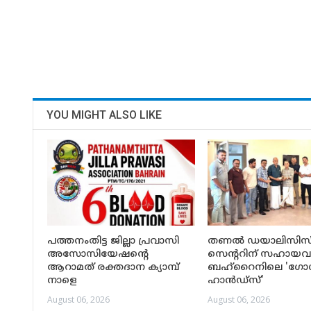
YOU MIGHT ALSO LIKE
പത്തനംതിട്ട ജില്ലാ പ്രവാസി
തണൽ ഡയാലിസിസ
അസോസിയേഷന്റെ
സെന്ററിന് സഹായവ
ആറാമത് രക്തദാന ക്യാമ്പ്
ബഹ്‌റൈനിലെ 'ഗ
നാളെ
ഹാൻഡ്‌സ്'
August 06, 2026
August 06, 2026