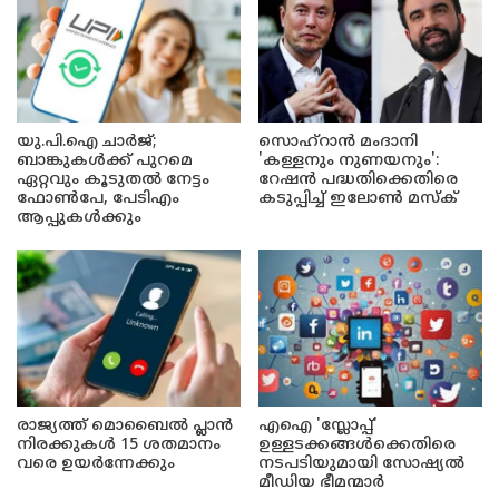
യു.പി.ഐ ചാർജ്;
സൊഹ്റാൻ മംദാനി
ബാങ്കുകൾക്ക് പുറമെ
'കള്ളനും നുണയനും':
ഏറ്റവും കൂടുതൽ നേട്ടം
റേഷൻ പദ്ധതിക്കെതിരെ
ഫോൺപേ, പേടിഎം
കടുപ്പിച്ച് ഇലോൺ മസ്ക്
ആപ്പുകൾക്കും
രാജ്യത്ത് മൊബൈൽ പ്ലാൻ
എഐ 'സ്ലോപ്പ്'
നിരക്കുകൾ 15 ശതമാനം
ഉള്ളടക്കങ്ങൾക്കെതിരെ
വരെ ഉയർന്നേക്കും
നടപടിയുമായി സോഷ്യൽ
മീഡിയ ഭീമന്മാർ