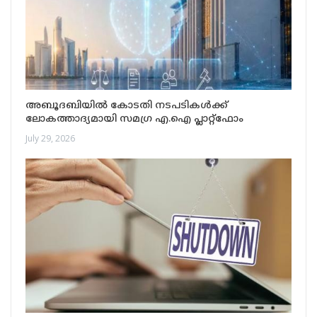
അബൂദബിയിൽ കോടതി നടപടികൾക്ക്
ലോകത്താദ്യമായി സമഗ്ര എ.ഐ പ്ലാറ്റ്‌ഫോം
July 29, 2026