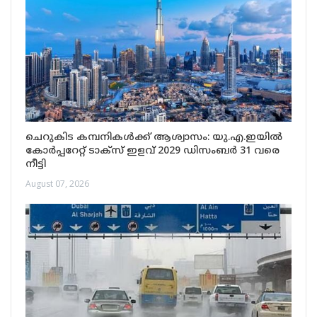
ചെറുകിട കമ്പനികൾക്ക് ആശ്വാസം: യു.എ.ഇയിൽ
കോർപ്പറേറ്റ് ടാക്സ് ഇളവ് 2029 ഡിസംബർ 31 വരെ
നീട്ടി
August 07, 2026