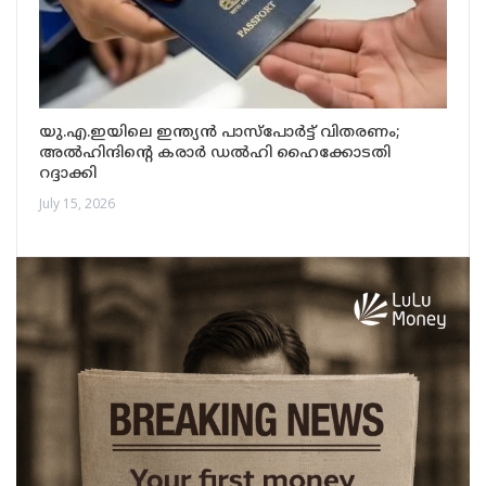
യു.എ.ഇയിലെ ഇന്ത്യൻ പാസ്‌പോർട്ട് വിതരണം;
അൽഹിന്ദിന്റെ കരാർ ഡൽഹി ഹൈക്കോടതി
റദ്ദാക്കി
July 15, 2026