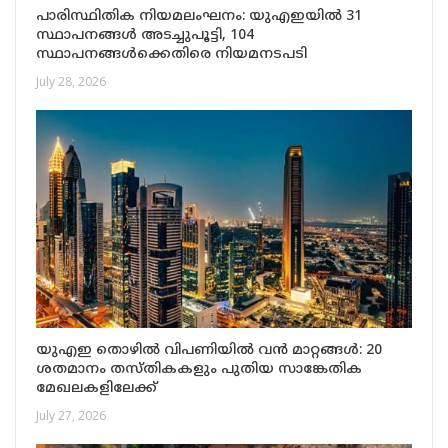
പാരിസ്ഥിതിക നിയമലംഘനം: യുഎഇയിൽ 31
സ്ഥാപനങ്ങൾ അടച്ചുപൂട്ടി, 104
സ്ഥാപനങ്ങൾക്കെതിരെ നിയമനടപടി
July 28, 2026
യുഎഇ തൊഴിൽ വിപണിയിൽ വൻ മാറ്റങ്ങൾ: 20
ശതമാനം തസ്തികകളും പുതിയ സാങ്കേതിക
മേഖലകളിലേക്ക്
July 27, 2026