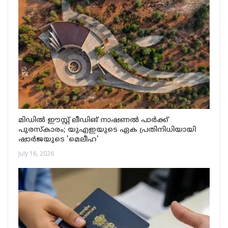
മിഡിൽ ഈസ്റ്റ് ലീഡിങ് നാഷണൽ പാർക്ക്
പുരസ്കാരം; യുഎഇയുടെ ഏക പ്രതിനിധിയായി
ഷാർജയുടെ 'മെലീഹ'
July 16, 2026