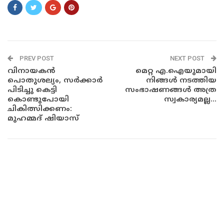
PREV POST
NEXT POST
വിനായകന്‍
മെറ്റ എ.ഐയുമായി
പൊതുശല്യം, സര്‍ക്കാര്‍
നിങ്ങൾ നടത്തിയ
പിടിച്ചു കെട്ടി
സംഭാഷണങ്ങൾ അത്ര
കൊണ്ടുപോയി
സ്വകാര്യമല്ല...
ചികിത്സിക്കണം:
മുഹമ്മദ് ഷിയാസ്