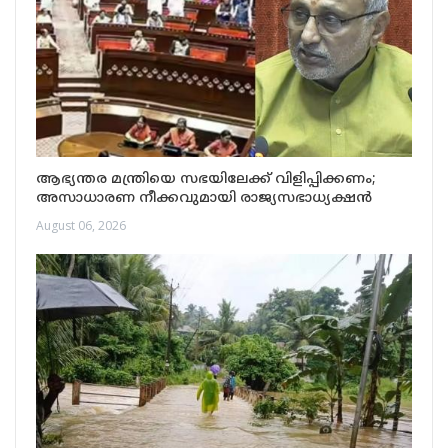
ആഭ്യന്തര മന്ത്രിയെ സഭയിലേക്ക് വിളിപ്പിക്കണം;
അസാധാരണ നീക്കവുമായി രാജ്യസഭാധ്യക്ഷൻ
August 06, 2026