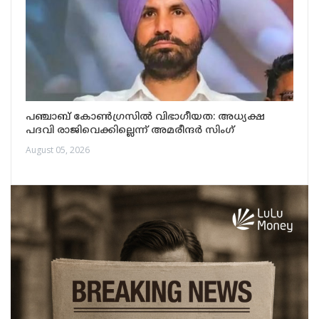
പഞ്ചാബ് കോൺഗ്രസിൽ വിഭാഗീയത: അധ്യക്ഷ
പദവി രാജിവെക്കില്ലെന്ന് അമരീന്ദർ സിംഗ്
August 05, 2026