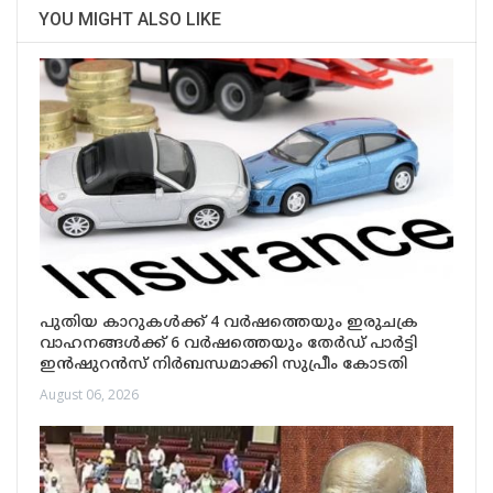
YOU MIGHT ALSO LIKE
പുതിയ കാറുകൾക്ക് 4 വർഷത്തെയും ഇരുചക്ര
വാഹനങ്ങൾക്ക് 6 വർഷത്തെയും തേർഡ് പാർട്ടി
ഇൻഷുറൻസ് നിർബന്ധമാക്കി സുപ്രീം കോടതി
August 06, 2026