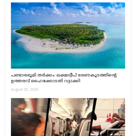
പണ്ടാരഭൂമി തർക്കം: ലക്ഷദ്വീപ് ഭരണകൂടത്തിന്റെ
ഉത്തരവ് ഹൈക്കോടതി റദ്ദാക്കി
August 05, 2026