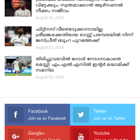
വിട്ടേക്കും; സ്വന്തമാക്കാൻ ആഴ്സണൽ
നീക്കം സജീവം
August 03, 2026
ഫിറ്റ്നസ് വീണ്ടെടുക്കാനായില്ല:
ശ്രീലങ്കക്കെതിരായ ടെസ്റ്റ് പരമ്പരയിൽ നിന്ന്
ജസ്പ്രീത് ബുംറ പുറത്തേക്ക്
August 02, 2026
തിരിച്ചുവരവിൽ ഗോൾ നേടാനാകാതെ
മെസ്സി; എം.എൽ.എസിൽ ഇന്റർ മയാമിക്ക്
സമനില
August 02, 2026
Facebook
Twitter
Join us on Facebook
Join us on Twitter
Google+
Youtube
Join us on Google
Join us on Youtube