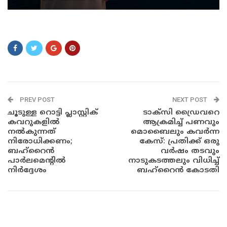
aa
PREV POST
NEXT POST
ചൂടുള്ള റൊട്ടി പ്ലാസ്റ്റിക്
ടാക്സി ഡ്രൈവറെ
കവറുകളിൽ
ആക്രമിച്ച് പണവും
നൽകുന്നത്
മൊബൈലും കവർന്ന
നിരോധിക്കണം;
കേസ്: പ്രതിക്ക് ഒരു
ബഹ്‌റൈൻ
വർഷം തടവും
പാർലമെന്റിൽ
നാടുകടത്തലും വിധിച്ച്
നിർദ്ദേശം
ബഹ്‌റൈൻ കോടതി