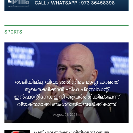
SPORTS
രാജിയില്ല, വിവാദത്തിനിടെ മാപ്പു പറഞ്ഞ്
മുഖംരക്ഷിക്കാൻ ഫിഫ പ്രസിഡന്റ്
ഇൻഫാന്റിനോ; ഇനി ആവർത്തിക്കില്ലെന്ന്
വ്യക്തമാക്കി അംഗരാജ്യങ്ങൾക്ക് കത്ത്
August 06, 2026
പ്രതിഫല തർക്കം: വിനീഷ്യസ് റയൽ