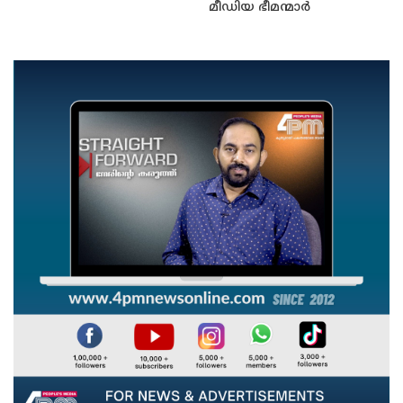
മീഡിയ ഭീമന്മാർ