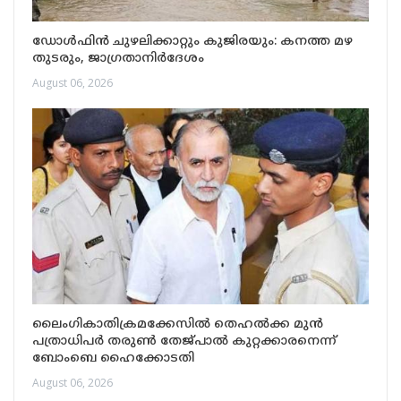
ഡോൾഫിൻ ചുഴലിക്കാറ്റും കുജിരയും: കനത്ത മഴ
തുടരും, ജാഗ്രതാനിർദേശം
August 06, 2026
ലൈംഗികാതിക്രമക്കേസിൽ തെഹൽക്ക മുൻ
പത്രാധിപർ തരുൺ തേജ്പാൽ കുറ്റക്കാരനെന്ന്
ബോംബെ ഹൈക്കോടതി
August 06, 2026