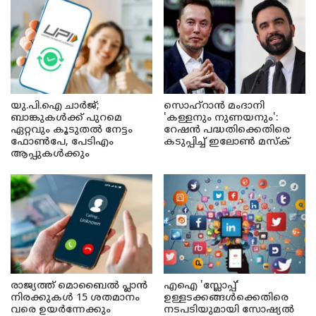
യു.പി.ഐ ചാർജ്;
സൊഹ്റാൻ മംദാനി
ബാങ്കുകൾക്ക് പുറമെ
'കള്ളനും നുണയനും':
ഏറ്റവും കൂടുതൽ നേട്ടം
റേഷൻ പദ്ധതിക്കെതിരെ
ഫോൺപേ, പേടിഎം
കടുപ്പിച്ച് ഇലോൺ മസ്ക്
ആപ്പുകൾക്കും
രാജ്യത്ത് മൊബൈൽ പ്ലാൻ
എഐ 'സ്ലോപ്പ്'
നിരക്കുകൾ 15 ശതമാനം
ഉള്ളടക്കങ്ങൾക്കെതിരെ
വരെ ഉയർന്നേക്കും
നടപടിയുമായി സോഷ്യൽ