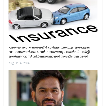
പുതിയ കാറുകൾക്ക് 4 വർഷത്തെയും ഇരുചക്ര
വാഹനങ്ങൾക്ക് 6 വർഷത്തെയും തേർഡ് പാർട്ടി
ഇൻഷുറൻസ് നിർബന്ധമാക്കി സുപ്രീം കോടതി
August 06, 2026