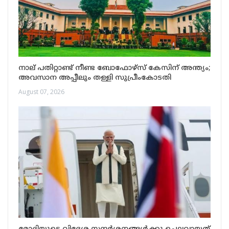
നാല് പതിറ്റാണ്ട് നീണ്ട ബോഫോഴ്സ് കേസിന് അന്ത്യം;
അവസാന അപ്പീലും തള്ളി സുപ്രീംകോടതി
August 07, 2026