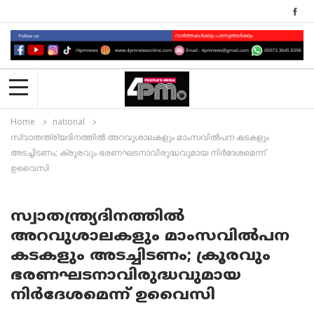
Home
national
സ്വാതന്ത്ര്യദിനത്തില്‍ അറവുശാലകളും മാംസവില്‍പന കടകളും
അടച്ചിടണം; ക്രൂരവും ഭരണഘടനാവിരുദ്ധവുമായ നിർദേശമെന്ന്
ഉവൈസി
സ്വാതന്ത്ര്യദിനത്തില്‍
അറവുശാലകളും മാംസവില്‍പന
കടകളും അടച്ചിടണം; ക്രൂരവും
ഭരണഘടനാവിരുദ്ധവുമായ
നിർദേശമെന്ന് ഉവൈസി