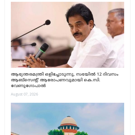
ആഭ്യന്തരമന്ത്രി ഒളിച്ചോടുന്നു, സഭയിൽ 12 ദിവസം
ആബ്‌സെന്റ്: ആരോപണവുമായി കെ.സി.
വേണുഗോപാൽ
August 07, 2026