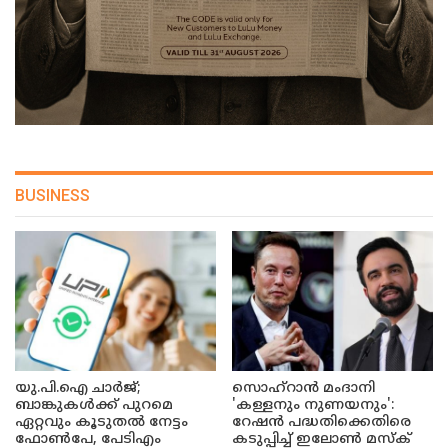
BUSINESS
യു.പി.ഐ ചാർജ്;
സൊഹ്റാൻ മംദാനി
ബാങ്കുകൾക്ക് പുറമെ
'കള്ളനും നുണയനും':
ഏറ്റവും കൂടുതൽ നേട്ടം
റേഷൻ പദ്ധതിക്കെതിരെ
ഫോൺപേ, പേടിഎം
കടുപ്പിച്ച് ഇലോൺ മസ്ക്