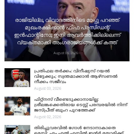
രാജിയില്ല, വിവാദത്തിനിടെ മാപ്പു പറഞ്ഞ്
മുഖംരക്ഷിക്കാൻ ഫിഫ പ്രസിഡന്റ്
ഇൻഫാന്റിനോ; ഇനി ആവർത്തിക്കില്ലെന്ന്
വ്യക്തമാക്കി അംഗരാജ്യങ്ങൾക്ക് കത്ത്
August 06, 2026
പ്രതിഫല തർക്കം: വിനീഷ്യസ് റയൽ
വിട്ടേക്കും; സ്വന്തമാക്കാൻ ആഴ്സണൽ
നീക്കം സജീവം
August 03, 2026
ഫിറ്റ്നസ് വീണ്ടെടുക്കാനായില്ല:
ശ്രീലങ്കക്കെതിരായ ടെസ്റ്റ് പരമ്പരയിൽ നിന്ന്
ജസ്പ്രീത് ബുംറ പുറത്തേക്ക്
August 02, 2026
തിരിച്ചുവരവിൽ ഗോൾ നേടാനാകാതെ
മെസ്സി; എം.എൽ.എസിൽ ഇന്റർ മയാമിക്ക്