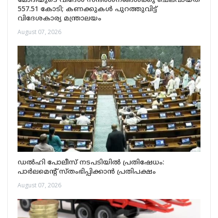
മോദിയുടെ വിദേശ സന്ദർശനങ്ങൾക്കു ചെലവായത്
557.51 കോടി; കണക്കുകൾ പുറത്തുവിട്ട്
വിദേശകാര്യ മന്ത്രാലയം
August 07, 2026
ഡൽഹി പോലീസ് നടപടിയിൽ പ്രതിഷേധം:
പാർലമെന്റ് സ്തംഭിപ്പിക്കാൻ പ്രതിപക്ഷം
August 07, 2026