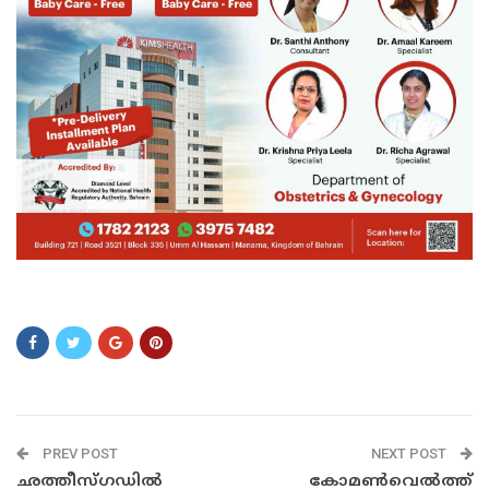
XZSXS
PREV POST
NEXT POST
ഛത്തീസ്ഗഡിൽ
കോമൺ‌വെൽത്ത്