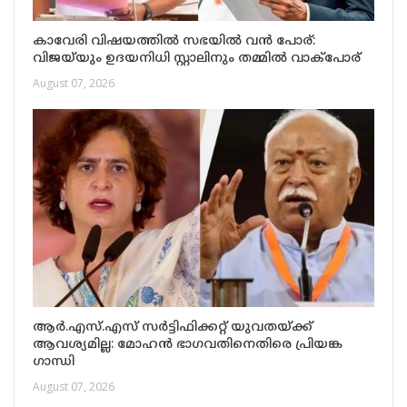
കാവേരി വിഷയത്തിൽ സഭയിൽ വൻ പോര്:
വിജയ്‌യും ഉദയനിധി സ്റ്റാലിനും തമ്മിൽ വാക്പോര്
August 07, 2026
ആർ.എസ്.എസ് സർട്ടിഫിക്കറ്റ് യുവതയ്ക്ക്
ആവശ്യമില്ല: മോഹൻ ഭാഗവതിനെതിരെ പ്രിയങ്ക
ഗാന്ധി
August 07, 2026