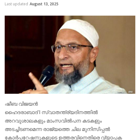
Last updated
August 13, 2025
ഷീബ വിജയൻ
ഹൈദരാബാദ് I സ്വാതന്ത്ര്യദിനത്തില്‍
അറവുശാലകളും മാംസവില്‍പന കടകളും
അടച്ചിടണമെന്ന രാജ്യത്തെ ചില മുനിസിപ്പൽ
കോര്‍പറേഷനുകളുടെ ഉത്തരവിനെതിരെ വ്യാപക