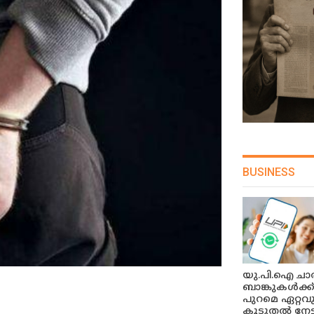
BUSINESS
യു.പി.ഐ ചാർ
ബാങ്കുകൾക്ക
പുറമെ ഏറ്റവ
കൂടുതൽ നേട്