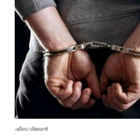
ഷീബ വിജയൻ