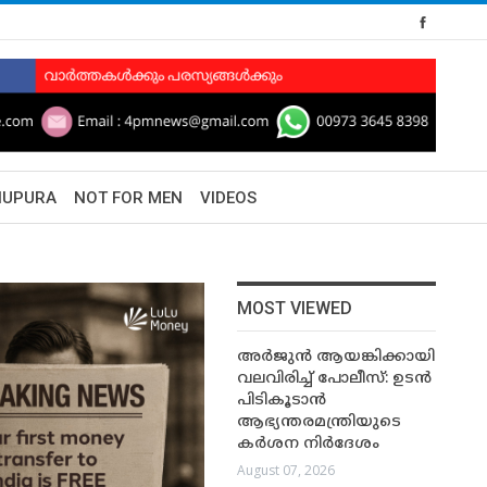
HUPURA
NOT FOR MEN
VIDEOS
MOST VIEWED
അർജുൻ ആയങ്കിക്കായി
വലവിരിച്ച് പോലീസ്: ഉടൻ
പിടികൂടാൻ
ആഭ്യന്തരമന്ത്രിയുടെ
കർശന നിർദേശം
August 07, 2026