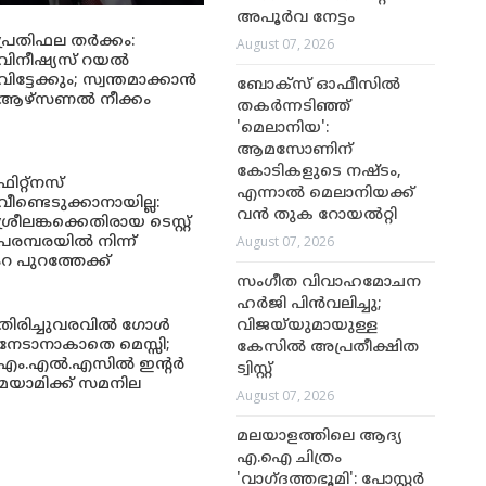
അപൂർവ നേട്ടം
പ്രതിഫല തർക്കം:
August 07, 2026
വിനീഷ്യസ് റയൽ
വിട്ടേക്കും; സ്വന്തമാക്കാൻ
ബോക്സ് ഓഫീസിൽ
ആഴ്സണൽ നീക്കം
തകർന്നടിഞ്ഞ്
'മെലാനിയ':
ആമസോണിന്
കോടികളുടെ നഷ്ടം,
ഫിറ്റ്നസ്
എന്നാൽ മെലാനിയക്ക്
വീണ്ടെടുക്കാനായില്ല:
വൻ തുക റോയൽറ്റി
ശ്രീലങ്കക്കെതിരായ ടെസ്റ്റ്
August 07, 2026
പരമ്പരയിൽ നിന്ന്
റ പുറത്തേക്ക്
സംഗീത വിവാഹമോചന
ഹർജി പിൻവലിച്ചു;
തിരിച്ചുവരവിൽ ഗോൾ
വിജയ്‌യുമായുള്ള
നേടാനാകാതെ മെസ്സി;
കേസിൽ അപ്രതീക്ഷിത
എം.എൽ.എസിൽ ഇന്റർ
ട്വിസ്റ്റ്
മയാമിക്ക് സമനില
August 07, 2026
മലയാളത്തിലെ ആദ്യ
എ.ഐ ചിത്രം
'വാഗ്ദത്തഭൂമി': പോസ്റ്റർ