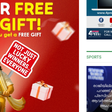
SPORTS
രാജിയില്ല
പറഞ്ഞ് 
പ്രസിഡന്
ആവർത്തിക്ക
അംഗരാ