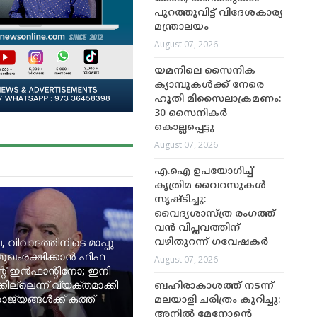
പുറത്തുവിട്ട് വിദേശകാര്യ
മന്ത്രാലയം
August 07, 2026
യമനിലെ സൈനിക
ക്യാമ്പുകൾക്ക് നേരെ
ഹൂതി മിസൈലാക്രമണം:
30 സൈനികർ
കൊല്ലപ്പെട്ടു
August 07, 2026
എ.ഐ ഉപയോഗിച്ച്
കൃത്രിമ വൈറസുകൾ
സൃഷ്ടിച്ചു:
വൈദ്യശാസ്ത്ര രംഗത്ത്
വൻ വിപ്ലവത്തിന്
, വിവാദത്തിനിടെ മാപ്പു
വഴിതുറന്ന് ഗവേഷകർ
മുഖംരക്ഷിക്കാൻ ഫിഫ
August 07, 2026
റ് ഇൻഫാന്റിനോ; ഇനി
ില്ലെന്ന് വ്യക്തമാക്കി
ബഹിരാകാശത്ത് നടന്ന്
ജ്യങ്ങൾക്ക് കത്ത്
മലയാളി ചരിത്രം കുറിച്ചു:
അനിൽ മേനോന്റെ