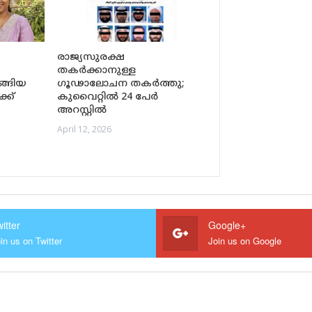
രാജ്യസുരക്ഷ
തകർക്കാനുള്ള
്ങിയ
ഗൂഢാലോചന തകർത്തു;
്ക്
കുവൈറ്റിൽ 24 പേർ
അറസ്റ്റിൽ
April 12, 2026
itter
Google+
in us on Twitter
Join us on Google