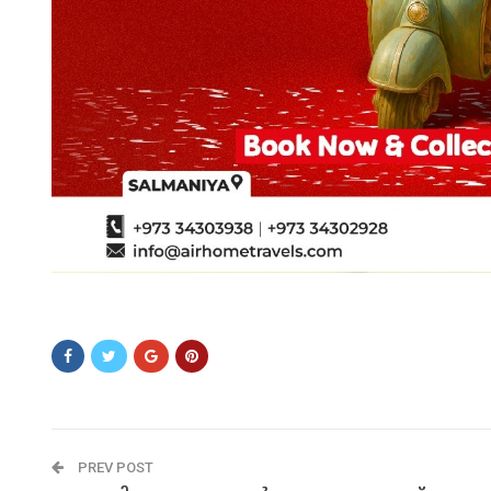
SASXSASA
PREV POST