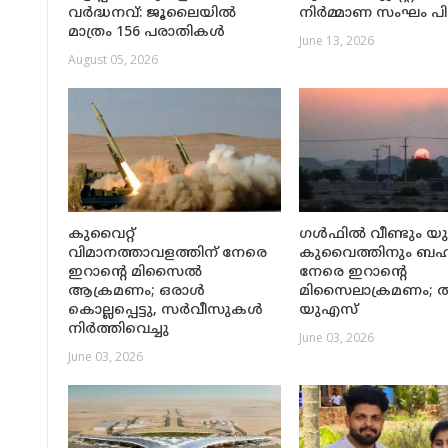
വർദ്ധനവ്: ജൂലൈയിൽ
നിർമ്മാണ സംഘം പ
മാത്രം 156 പരാതികൾ
June 13, 2026
August 05, 2026
കുവൈറ്റ്
ഗൾഫിൽ വീണ്ടും യുദ
വിമാനത്താവളത്തിന് നേരെ
കുവൈത്തിനും ബഹ
ഇറാന്റെ മിസൈൽ
നേരെ ഇറാന്റെ
ആക്രമണം; ഒരാൾ
മിസൈലാക്രമണം; തിരിച
കൊല്ലപ്പെട്ടു, സർവീസുകൾ
യുഎസ്
നിർത്തിവെച്ചു
June 03, 2026
June 03, 2026