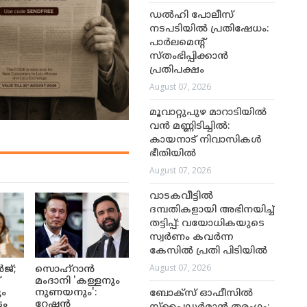
ഡൽഹി പോലീസ്
നടപടിയിൽ പ്രതിഷേധം:
പാർലമെന്റ്
സ്തംഭിപ്പിക്കാൻ
പ്രതിപക്ഷം
August 07, 2026
മൂവാറ്റുപുഴ മാറാടിയിൽ
വൻ മണ്ണിടിച്ചിൽ:
കായനാട് നിവാസികൾ
ഭീതിയിൽ
August 07, 2026
വാടകവീട്ടിൽ
ദമ്പതികളായി അഭിനയിച്ച്
തട്ടിപ്പ്: വയോധികയുടെ
സ്വർണം കവർന്ന
കേസിൽ പ്രതി പിടിയിൽ
August 07, 2026
ജ്;
സൊഹ്റാൻ
്
മംദാനി 'കള്ളനും
ും
നുണയനും':
ബോക്സ് ഓഫീസിൽ
ടം
റേഷൻ