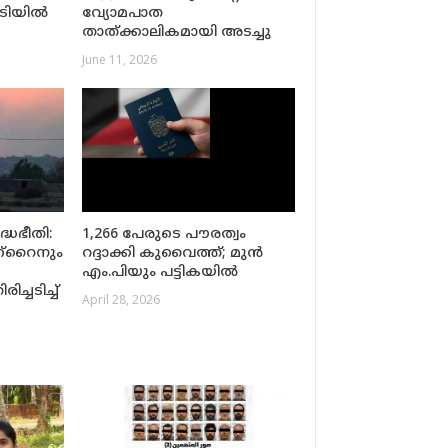
ിടിയിൽ
വ്യോമപാത
താത്ക്കാലികമായി അടച്ചു
June 11, 2026
്ധഭീതി:
1,266 പേരുടെ പൗരത്വം
്‌റൈനും
റദ്ദാക്കി കുവൈത്ത്; മുൻ
എം.പിയും പട്ടികയിൽ
്ചടിച്ച്
April 28, 2026