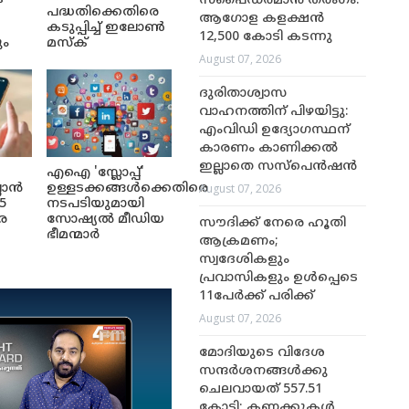
സ്പൈഡർമാൻ തരംഗം:
പദ്ധതിക്കെതിരെ
ആഗോള കളക്ഷൻ
കടുപ്പിച്ച് ഇലോൺ
12,500 കോടി കടന്നു
ും
മസ്ക്
August 07, 2026
ദുരിതാശ്വാസ
വാഹനത്തിന് പിഴയിട്ടു:
എംവിഡി ഉദ്യോഗസ്ഥന്
കാരണം കാണിക്കൽ
ഇല്ലാതെ സസ്‌പെൻഷൻ
എഐ 'സ്ലോപ്പ്'
August 07, 2026
ലാൻ
ഉള്ളടക്കങ്ങൾക്കെതിരെ
5
നടപടിയുമായി
െ
സോഷ്യൽ മീഡിയ
സൗദിക്ക് നേരെ ഹൂതി
ഭീമന്മാർ
ആക്രമണം;
സ്വദേശികളും
പ്രവാസികളും ഉൾപ്പെടെ
11പേർക്ക് പരിക്ക്
August 07, 2026
മോദിയുടെ വിദേശ
സന്ദർശനങ്ങൾക്കു
ചെലവായത് 557.51
കോടി; കണക്കുകൾ