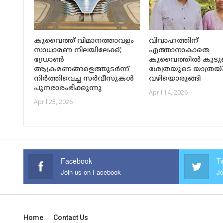
കുവൈത്ത് വിമാനത്താവളം
വിവാഹത്തിന്
സാധാരണ നിലയിലേക്ക്;
എത്താനാകാതെ
ഡ്രോൺ
കുവൈത്തിൽ കുടുങ
ആക്രമണങ്ങളെത്തുടർന്ന്
ശ്വേതയുടെ യാത്രയ്ക
നിർത്തിവെച്ച സർവീസുകൾ
വഴിയൊരുങ്ങി
പുനരാരംഭിക്കുന്നു
April 14, 2026
April 25, 2026
Facebook
Tw
Join us on Facebook
Jo
Home
Contact Us