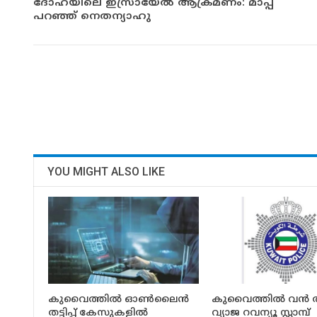
ദോഹയിലെ ഇസ്രായേൽ ആക്രമണം: മാപ്പ്
പറഞ്ഞ് നെതന്യാഹു
YOU MIGHT ALSO LIKE
കുവൈത്തിൽ ഓൺലൈൻ
കുവൈത്തിൽ വൻ തട്ടി
തട്ടിപ്പ് കേസുകളിൽ
വ്യാജ റവന്യൂ സ്റ്റാമ്പ്