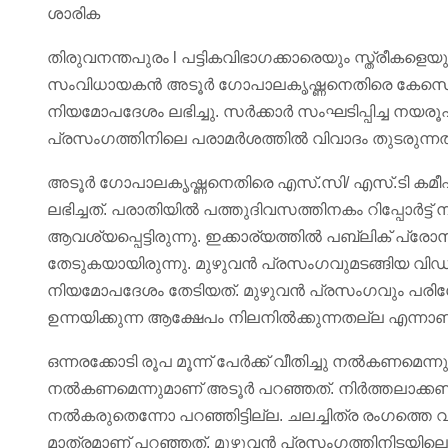
ശാരിക
തിരുവനന്തപുരം l പട്ടികവിഭാഗക്കാരെയും സ്ത്രീകളെയ
സംവിധായകൻ അടൂർ ഗോപാലകൃഷ്ണനെതിരെ കേസെടുക
നിയമോപദേശം ലഭിച്ചു. സർക്കാർ സംഘടിപ്പിച്ച ന
പ്രസംഗത്തിനിലെ പരാമർശത്തിൽ വിവാദം തുടരുന്നത
അടൂർ ഗോപാലകൃഷ്ണനെതിരെ എസ്.സി/ എസ്.ടി കമീ
ലഭിച്ചത്. പരാതിയിൽ പത്തുദിവസത്തിനകം റിപ്പോർ
ആവശ്യപ്പെട്ടിരുന്നു. ഇക്കാര്യത്തിൽ പബ്ലിക് പ്
തേടുകയായിരുന്നു. മുഴുവൻ പ്രസംഗവുമടങ്ങിയ വി
നിയമോപദേശം തേടിയത്. മുഴുവൻ പ്രസംഗവും പരിശ
ഉന്നയിക്കുന്ന ആക്ഷേപം നിലനിൽക്കുന്നതല്ല എന്ന
ഒന്നരക്കോടി രൂപ മൂന്ന് പേർക്ക് വീതിച്ചു നൽകണമെ
നൽകണമെന്നുമാണ് അടൂർ പറഞ്ഞത്. നിർത്തലാക്കണമ
നൽകരുതെന്നോ പറഞ്ഞിട്ടില്ല. ചലച്ചിത്ര രംഗത്തെ 
മാത്രമാണ് പറഞ്ഞത്. മുഴുവൻ പ്രസംഗത്തിനിടയിലെ