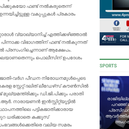
േപിക്കുകയോ ഫണ്ട് നൽകരുതെന്ന്
ിച്ചിട്ടുള്ള വകുപ്പുകൾ പ്രകാരം
റൊരാൾ വ്യാഖ്യാനിച്ച് എത്തിക്കഴിഞ്ഞാൽ
്നാക്ക വിഭാഗത്തിന് ഫണ്ട് നൽകുന്നത്
ൽ പ്രസംഗിച്ചെന്നാണ് ആക്ഷേപം.
ോലെയാണതെന്നും പൊലീസിന് ഉപദേശം
SPORTS
ജാതി-വർഗ പീഡന നിരോധനമുൾപ്പെടെ
േരള സ്റ്റേറ്റ് ദലിത് ലീഡേഴ്‌സ് കൗൺസിൽ
 മുഖ്യമന്ത്രിക്കും ഡി.ജി.പിക്കും പരാതി
രാജിയില്ല
ആർ. നാരായണൻ ഇൻസ്റ്റിറ്റ്യൂട്ടിൽ
പറഞ്ഞ് 
സ്ഥാപനത്തിലെ പട്ടികജാതിക്കാരായ
പ്രസിഡന്
ആവർത്തിക്ക
റ ധരിക്കാതെ കക്കൂസ്
അംഗരാ
 സംഭവങ്ങൾക്കെതിരെ വലിയ സമരം