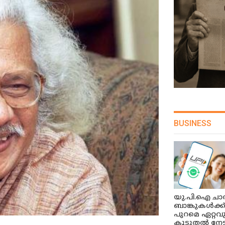
BUSINESS
യു.പി.ഐ ചാർ
ബാങ്കുകൾക്ക
പുറമെ ഏറ്റവ
കൂടുതൽ നേട്