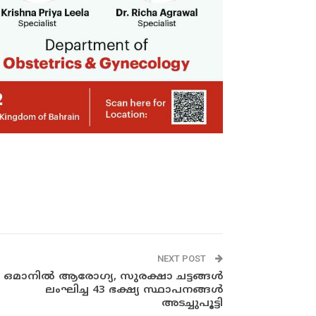
NEXT POST
ഒമാനിൽ ആരോഗ്യ, സുരക്ഷാ ചട്ടങ്ങൾ
ലംഘിച്ച 43 ഭക്ഷ്യ സ്ഥാപനങ്ങൾ
അടച്ചുപൂട്ടി