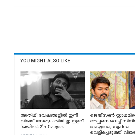
YOU MIGHT ALSO LIKE
അതിഥി വേഷങ്ങളിൽ ഇനി
ജെയ്‌സൺ സ്റ്റാഥമിന
വിജയ് സേതുപതിയില്ല; ഇളവ്
അച്ഛനെ വെച്ച് സിനി
'ജയിലർ 2'-ന് മാത്രം
ചെയ്യണം; സ്വപ്നം
വെളിപ്പെടുത്തി വിജയ