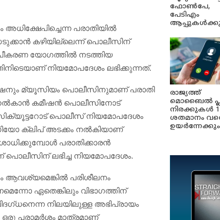
ഫോൺപേ,
പേടിഎം
ആപ്പുകൾക്ക
ും അധിക്ഷേപിച്ചെന്ന പരാതിയിൽ
്കാൻ കഴിയില്ലെന്ന് പൊലീസിന്
യരൂപീകരണ യോഗത്തിൽ നടത്തിയ
ിനിടെയാണ് നിയമോപദേശം ലഭിക്കുന്നത്.
ഷനും മ്യൂസിയം പൊലീസിനുമാണ് പരാതി
രാജ്യത്ത്
മൊബൈൽ പ്
ട്ട് നൽകാൻ കമീഷൻ പൊലീസിനോട്
നിരക്കുകൾ 1
രോസിക്യൂട്ടറോട് പൊലീസ് നിയമോപദേശം
ശതമാനം വര
ഉയർന്നേക്കും
ഡിയോ ക്ലിപ് അടക്കം നൽകിയാണ്
ോധിക്കുമ്പോൾ പരാതിക്കാരൻ
ാണ് പൊലീസിന് ലഭിച്ച നിയമോപദേശം.
ന്നും ആവശ്യമെങ്കിൽ പരിശീലനം
െന്നോ ഏതെങ്കിലും വിഭാഗത്തിന്
വിദഗ്ധനെന്ന നിലയിലുള്ള അഭിപ്രായം
 ഒരു പരാമർശം മാത്രമാണ്