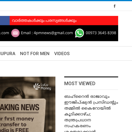
HUPURA
NOT FOR MEN
VIDEOS
MOST VIEWED
ബഹ്‌റൈൻ രാജാവും
ഈജിപ്ഷ്യൻ പ്രസിഡന്റും
തമ്മിൽ കൈറോയിൽ
കൂടിക്കാഴ്ച;
തന്ത്രപ്രധാന
സഹകരണം