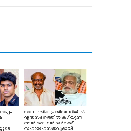
ൊപ്പം
സാമ്പത്തിക പ്രതിസന്ധിയിൽ
മ
വൃദ്ധസദനത്തിൽ കഴിയുന്ന
നടൻ മോഹൻ ശർമക്ക്
്യുടെ
സഹായഹസ്തവുമായി