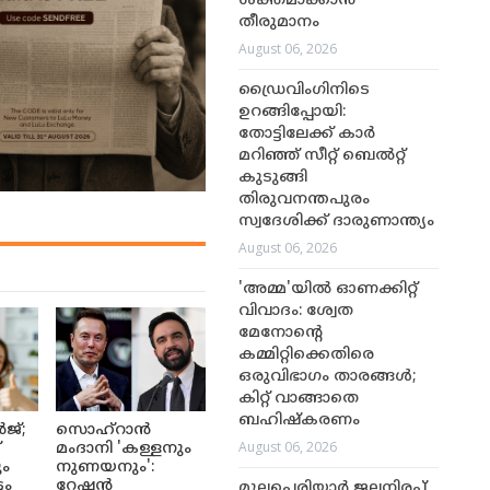
ശക്തമാക്കാൻ
തീരുമാനം
August 06, 2026
ഡ്രൈവിംഗിനിടെ
ഉറങ്ങിപ്പോയി:
തോട്ടിലേക്ക് കാർ
മറിഞ്ഞ് സീറ്റ് ബെൽറ്റ്
കുടുങ്ങി
തിരുവനന്തപുരം
സ്വദേശിക്ക് ദാരുണാന്ത്യം
August 06, 2026
'അമ്മ'യിൽ ഓണക്കിറ്റ്
വിവാദം: ശ്വേത
മേനോന്റെ
കമ്മിറ്റിക്കെതിരെ
ഒരുവിഭാഗം താരങ്ങൾ;
കിറ്റ് വാങ്ങാതെ
ബഹിഷ്കരണം
ജ്;
സൊഹ്റാൻ
August 06, 2026
്
മംദാനി 'കള്ളനും
ും
നുണയനും':
ടം
റേഷൻ
മുല്ലപ്പെരിയാർ ജലനിരപ്പ്