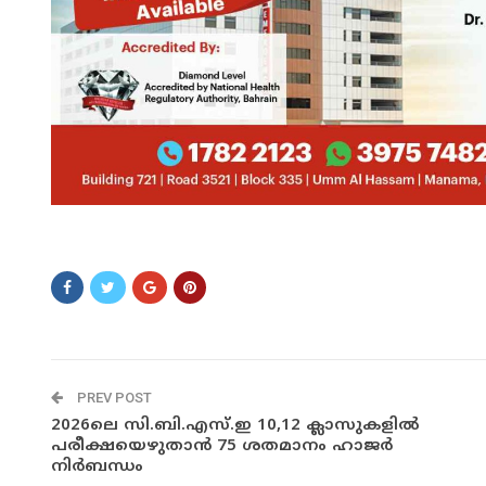
fgfgdf
PREV POST
2026ലെ സി.ബി.എസ്.ഇ 10,12 ക്ലാസുകളിൽ
പരീക്ഷയെഴുതാൻ 75 ശതമാനം ഹാജർ
നിർബന്ധം