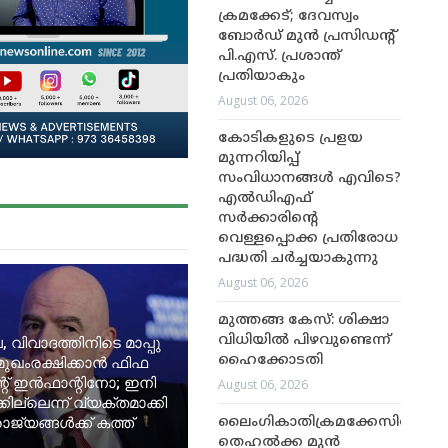
ക്രമക്കേട്; ദേവസ്വം
ബോർഡ് മുൻ പ്രസിഡന്റ്
പി.എസ്. പ്രശാന്ത്
പ്രതിയാകും
August 06, 2026
കോടികളുടെ പ്രളയ
മുന്നറിയിപ്പ്
സംവിധാനങ്ങൾ എവിടെ?
എൽഡിഎഫ്
സർക്കാരിന്റെ
വെള്ളപ്പൊക്ക പ്രതിരോധ
പദ്ധതി ചർച്ചയാകുന്നു
August 06, 2026
മുത്തങ്ങ കേസ്: ശിക്ഷാ
വിധിയിൽ പിഴവുണ്ടെന്ന്
, വിവാദത്തിനിടെ മാപ്പു
ഹൈക്കോടതി
മുഖംരക്ഷിക്കാൻ ഫിഫ
റ് ഇൻഫാന്റിനോ; ഇനി
August 06, 2026
ില്ലെന്ന് വ്യക്തമാക്കി
ജ്യങ്ങൾക്ക് കത്ത്
ലൈംഗികാതിക്രമക്കേസിൽ
തെഹൽക്ക മുൻ