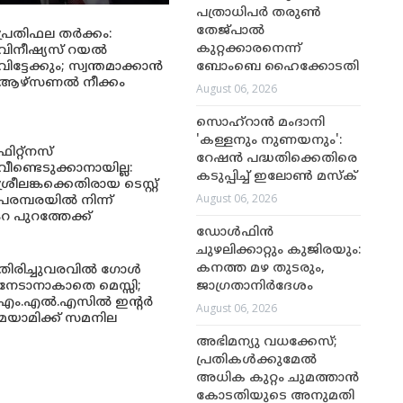
പത്രാധിപർ തരുൺ
തേജ്പാൽ
പ്രതിഫല തർക്കം:
കുറ്റക്കാരനെന്ന്
വിനീഷ്യസ് റയൽ
വിട്ടേക്കും; സ്വന്തമാക്കാൻ
ബോംബെ ഹൈക്കോടതി
ആഴ്സണൽ നീക്കം
August 06, 2026
സൊഹ്റാൻ മംദാനി
'കള്ളനും നുണയനും':
ഫിറ്റ്നസ്
റേഷൻ പദ്ധതിക്കെതിരെ
വീണ്ടെടുക്കാനായില്ല:
കടുപ്പിച്ച് ഇലോൺ മസ്ക്
ശ്രീലങ്കക്കെതിരായ ടെസ്റ്റ്
August 06, 2026
പരമ്പരയിൽ നിന്ന്
റ പുറത്തേക്ക്
ഡോൾഫിൻ
ചുഴലിക്കാറ്റും കുജിരയും:
കനത്ത മഴ തുടരും,
തിരിച്ചുവരവിൽ ഗോൾ
നേടാനാകാതെ മെസ്സി;
ജാഗ്രതാനിർദേശം
എം.എൽ.എസിൽ ഇന്റർ
August 06, 2026
മയാമിക്ക് സമനില
അഭിമന്യു വധക്കേസ്;
പ്രതികള്‍ക്കുമേല്‍
അധിക കുറ്റം ചുമത്താന്‍
കോടതിയുടെ അനുമതി