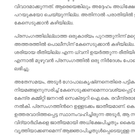
വിവാദമാക്കുന്നത്. ആരെയെങ്കിലും അദ്ദേഹം അധിക്ഷ
പറയുകയോ ചെയ്യുന്നില്ല. അതിനാൽ പരാതിയിൽ ഉന്നയ
കേസെടുക്കാൻ കഴിയില്ല.
പ്രസംഗത്തിലില്ലാത്ത ഒരുകാര്യം പുറത്തുനിന്ന് മറ്
അത്തരത്തിൽ പൊലീസിന് കേസെടുക്കാൻ കഴിയില്ല. പിന
ശരിയായ രീതിയില്ല എന്ന ധ്വനി ഉയർത്തുന്ന രീതിയി
എന്നാൽ മുഴുവൻ പ്രസംഗത്തിൽ ഒരു നിർദേശം പ
ലഭിച്ചു.
അതേസമയം, അടൂർ ഗോപാലകൃഷ്‌ണനെതിരെ പട്ടിക
നിയമങ്ങളനുസരിച്ച് കേസെടുക്കണമെന്നാവശ്യപ്പെട്ട് ക
കേന്ദ്ര കമ്മിറ്റി ജനറൽ സെക്രട്ടറി ഐ.കെ. രവീന്ദ്രരാജ്
നൽകി. പ്രസംഗത്തിന്‍റെ ഉള്ളടക്കം ജാതീയമാണ്. കെ.
ഉത്തരവാദിത്തപ്പെട്ട സ്ഥാനംവഹിച്ചിരുന്ന അടൂർ, ആ 
വിദ്യാർഥികളെ ജാതീയമായി അധിക്ഷേപിച്ചതും കൈയു
വൃത്തിയാക്കണമെന്ന് ആജ്ഞാപിച്ചതുൾപ്പെടെയുള്ള