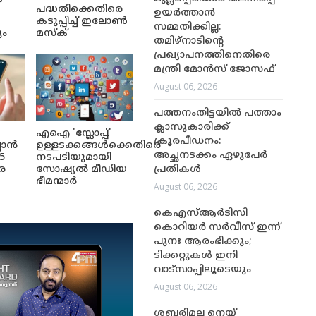
പദ്ധതിക്കെതിരെ
ഉയർത്താൻ
കടുപ്പിച്ച് ഇലോൺ
സമ്മതിക്കില്ല:
ും
മസ്ക്
തമിഴ്‌നാടിന്റെ
പ്രഖ്യാപനത്തിനെതിരെ
മന്ത്രി മോൻസ് ജോസഫ്
August 06, 2026
പത്തനംതിട്ടയിൽ പത്താം
ക്ലാസുകാരിക്ക്
എഐ 'സ്ലോപ്പ്'
ക്രൂരപീഡനം:
ലാൻ
ഉള്ളടക്കങ്ങൾക്കെതിരെ
അച്ഛനടക്കം ഏഴുപേർ
5
നടപടിയുമായി
പ്രതികൾ
െ
സോഷ്യൽ മീഡിയ
ഭീമന്മാർ
August 06, 2026
കെഎസ്ആർടിസി
കൊറിയർ സർവീസ് ഇന്ന്
പുനഃ ആരംഭിക്കും;
ടിക്കറ്റുകൾ ഇനി
വാട്‌സാപ്പിലൂടെയും
August 06, 2026
ശബരിമല നെയ്യ്