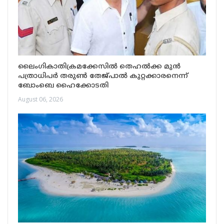
ലൈംഗികാതിക്രമക്കേസിൽ തെഹൽക്ക മുൻ
പത്രാധിപർ തരുൺ തേജ്പാൽ കുറ്റക്കാരനെന്ന്
ബോംബെ ഹൈക്കോടതി
August 06, 2026