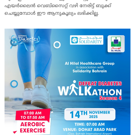
എയർലൈൻ വെബ്സൈറ്റ് വഴി നേരിട്ട് ബുക്ക്
ചെയ്യുമ്പോൾ ഈ ആനുകൂല്യം ലഭിക്കില്ല.