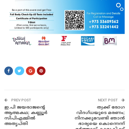
ോേോ്ോേേോ്
PREV POST
NEXT POST
ഇ.പി ജയരാജന്റെ
ത്വക്ക് രോഗ
ആത്മകഥ; കണ്ണൂർ
വിദഗ്ധയുടെ മരണം;
സിപിഎമ്മിൽ
നിനക്കുവേണ്ടി ഞാൻ
അതൃപ്തി
ഭാര്യയെ കൊന്നെന്ന്