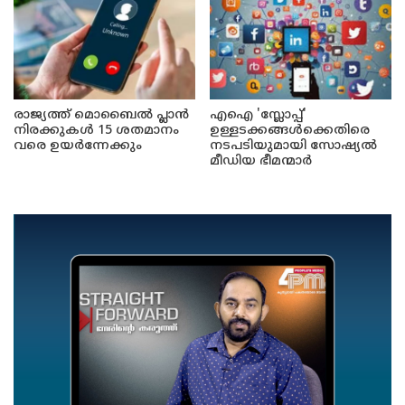
രാജ്യത്ത് മൊബൈൽ പ്ലാൻ
എഐ 'സ്ലോപ്പ്'
നിരക്കുകൾ 15 ശതമാനം
ഉള്ളടക്കങ്ങൾക്കെതിരെ
വരെ ഉയർന്നേക്കും
നടപടിയുമായി സോഷ്യൽ
മീഡിയ ഭീമന്മാർ