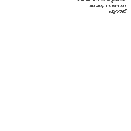
ഭർത്താവ് കാമുകിക്ക്
അയച്ച സന്ദേശം
പുറത്ത്