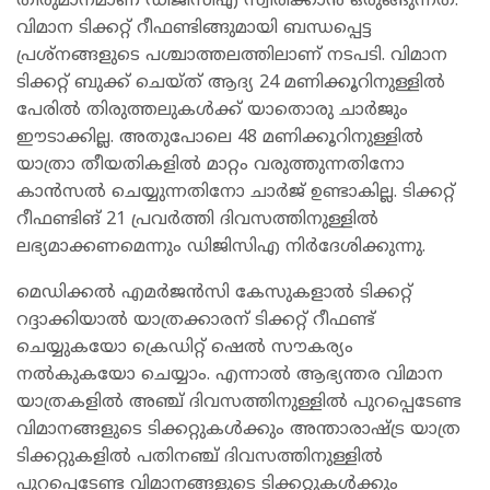
തീരുമാനമാണ് ഡിജിസിഎ സ്വീരിക്കാൻ ഒരുങ്ങുന്നത്.
വിമാന ടിക്കറ്റ് റീഫണ്ടിങ്ങുമായി ബന്ധപ്പെട്ട
പ്രശ്നങ്ങളുടെ പശ്ചാത്തലത്തിലാണ് നടപടി. വിമാന
ടിക്കറ്റ് ബുക്ക് ചെയ്ത് ആദ്യ 24 മണിക്കൂറിനുള്ളിൽ
പേരിൽ തിരുത്തലുകൾക്ക് യാതൊരു ചാർജും
ഈടാക്കില്ല. അതുപോലെ 48 മണിക്കൂറിനുള്ളിൽ
യാത്രാ തീയതികളിൽ മാറ്റം വരുത്തുന്നതിനോ
കാൻസൽ ചെയ്യുന്നതിനോ ചാർജ് ഉണ്ടാകില്ല. ടിക്കറ്റ്
റീഫണ്ടിങ് 21 പ്രവർത്തി ദിവസത്തിനുള്ളിൽ
ലഭ്യമാക്കണമെന്നും ഡിജിസിഎ നിർദേശിക്കുന്നു.
മെഡിക്കൽ എമർജൻസി കേസുകളാൽ ടിക്കറ്റ്
റദ്ദാക്കിയാല്‍ യാത്രക്കാരന് ടിക്കറ്റ് റീഫണ്ട്
ചെയ്യുകയോ ക്രെഡിറ്റ് ഷെൽ സൗകര്യം
നൽകുകയോ ചെയ്യാം. എന്നാൽ ആഭ്യന്തര വിമാന
യാത്രകളിൽ അഞ്ച് ദിവസത്തിനുള്ളിൽ പുറപ്പെടേണ്ട
വിമാനങ്ങളുടെ ടിക്കറ്റുകൾക്കും അന്താരാഷ്ട്ര യാത്ര
ടിക്കറ്റുകളിൽ പതിനഞ്ച് ദിവസത്തിനുള്ളിൽ
പുറപ്പെടേണ്ട വിമാനങ്ങളുടെ ടിക്കറ്റുകൾക്കും