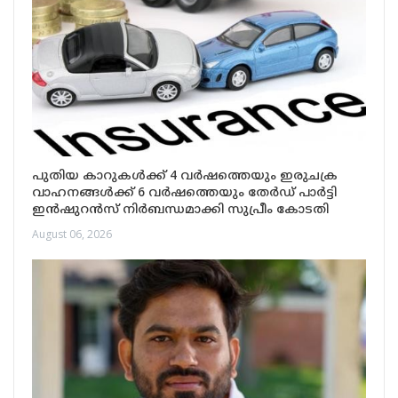
പുതിയ കാറുകൾക്ക് 4 വർഷത്തെയും ഇരുചക്ര
വാഹനങ്ങൾക്ക് 6 വർഷത്തെയും തേർഡ് പാർട്ടി
ഇൻഷുറൻസ് നിർബന്ധമാക്കി സുപ്രീം കോടതി
August 06, 2026