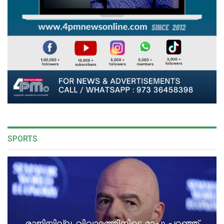
SPORTS
രാജിയില്ല, വിവാദത്തിനിടെ മാപ്പു പറഞ്ഞ്