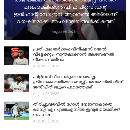
മുഖംരക്ഷിക്കാൻ ഫിഫ പ്രസിഡന്റ്
ഇൻഫാന്റിനോ; ഇനി ആവർത്തിക്കില്ലെന്ന്
വ്യക്തമാക്കി അംഗരാജ്യങ്ങൾക്ക് കത്ത്
August 06, 2026
പ്രതിഫല തർക്കം: വിനീഷ്യസ് റയൽ
വിട്ടേക്കും; സ്വന്തമാക്കാൻ ആഴ്സണൽ
നീക്കം സജീവം
August 03, 2026
ഫിറ്റ്നസ് വീണ്ടെടുക്കാനായില്ല:
ശ്രീലങ്കക്കെതിരായ ടെസ്റ്റ് പരമ്പരയിൽ നിന്ന്
ജസ്പ്രീത് ബുംറ പുറത്തേക്ക്
August 02, 2026
തിരിച്ചുവരവിൽ ഗോൾ നേടാനാകാതെ
മെസ്സി; എം.എൽ.എസിൽ ഇന്റർ മയാമിക്ക്
സമനില
August 02, 2026