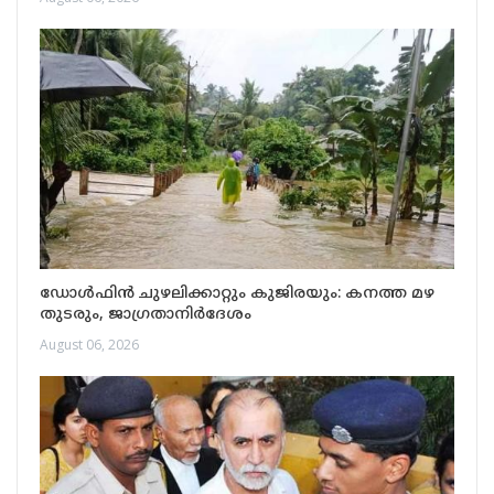
ഡോൾഫിൻ ചുഴലിക്കാറ്റും കുജിരയും: കനത്ത മഴ
തുടരും, ജാഗ്രതാനിർദേശം
August 06, 2026