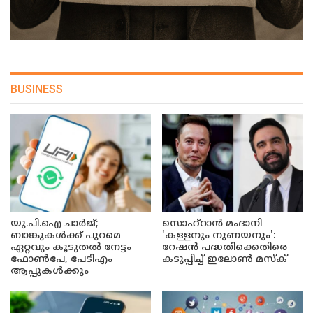
BUSINESS
യു.പി.ഐ ചാർജ്;
സൊഹ്റാൻ മംദാനി
ബാങ്കുകൾക്ക് പുറമെ
'കള്ളനും നുണയനും':
ഏറ്റവും കൂടുതൽ നേട്ടം
റേഷൻ പദ്ധതിക്കെതിരെ
ഫോൺപേ, പേടിഎം
കടുപ്പിച്ച് ഇലോൺ മസ്ക്
ആപ്പുകൾക്കും