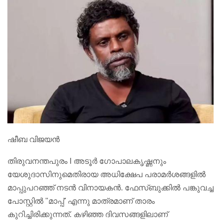
ഷീബ വിജയൻ
തിരുവനന്തപുരം I അടൂർ ഗോപാലകൃഷ്ണനും
യേശുദാസിനുമെതിരായ അധിക്ഷേപ പരാമർശങ്ങളിൽ
മാപ്പുപറഞ്ഞ് നടൻ വിനായകൻ. ഫേസ്ബുക്കിൽ പങ്കുവച്ച
പോസ്റ്റിൽ "മാപ്പ്' എന്നു മാത്രമാണ് താരം
കുറിച്ചിരിക്കുന്നത്. കഴിഞ്ഞ ദിവസങ്ങളിലാണ്