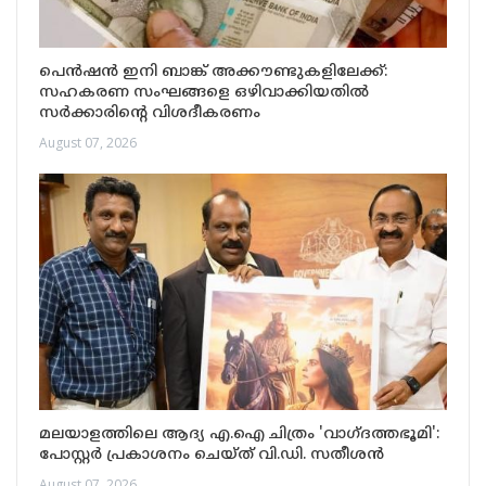
പെൻഷൻ ഇനി ബാങ്ക് അക്കൗണ്ടുകളിലേക്ക്:
സഹകരണ സംഘങ്ങളെ ഒഴിവാക്കിയതിൽ
സർക്കാരിന്റെ വിശദീകരണം
August 07, 2026
മലയാളത്തിലെ ആദ്യ എ.ഐ ചിത്രം 'വാഗ്ദത്തഭൂമി':
പോസ്റ്റർ പ്രകാശനം ചെയ്ത് വി.ഡി. സതീശൻ
August 07, 2026