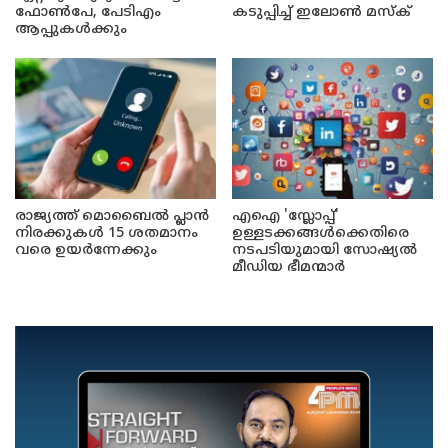
ഫോൺപേ, പേടിഎം
കടുപ്പിച്ച് ഇലോൺ മസ്ക്
ആപ്പുകൾക്കും
രാജ്യത്ത് മൊബൈൽ പ്ലാൻ
എഐ 'സ്ലോപ്പ്'
നിരക്കുകൾ 15 ശതമാനം
ഉള്ളടക്കങ്ങൾക്കെതിരെ
വരെ ഉയർന്നേക്കും
നടപടിയുമായി സോഷ്യൽ
മീഡിയ ഭീമന്മാർ