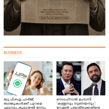
BUSINESS
യു.പി.ഐ ചാർജ്;
സൊഹ്റാൻ മംദാനി
ബാങ്കുകൾക്ക് പുറമെ
'കള്ളനും നുണയനും':
ഏറ്റവും കൂടുതൽ നേട്ടം
റേഷൻ പദ്ധതിക്കെതിരെ