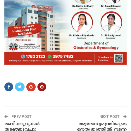
SXSA
PREV POST
NEXT POST
മ​ണി​ക്കൂ​റുകൾ
ആരോഗ്യമന്ത്രിയുടെ
തടഞ്ഞുവച്ചു;
നേതൃത്വത്തിൽ നടന്ന