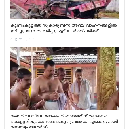
കുന്നംകുളത്ത് സ്വകാര്യബസ് അഞ്ച് വാഹനങ്ങളിൽ
ഇടിച്ചു; യുവതി മരിച്ചു, എട്ട് പേർക്ക് പരിക്ക്
August 06, 2026
ശബരിമലയിലെ ദോഷപരിഹാരത്തിന് തുടക്കം;
കൊല്ലൂരിലും കാസർകോടും പ്രത്യേക പൂജകളുമായി
ദേവസ്വം ബോർഡ്