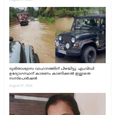
ദുരിതാശ്വാസ വാഹനത്തിന് പിഴയിട്ടു: എംവിഡി
ഉദ്യോഗസ്ഥന് കാരണം കാണിക്കൽ ഇല്ലാതെ
സസ്‌പെൻഷൻ
August 07, 2026