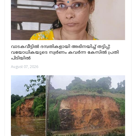
വാടകവീട്ടിൽ ദമ്പതികളായി അഭിനയിച്ച് തട്ടിപ്പ്:
വയോധികയുടെ സ്വർണം കവർന്ന കേസിൽ പ്രതി
പിടിയിൽ
August 07, 2026