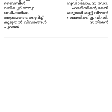
ബൈബിൾ
ഗൂഢാലോചന; ഡോ.
വലിച്ചെറിഞ്ഞു:
ഹാരിസിന്‍റെ മേൽ
ഒഡീഷയിലെ
ഒരുതരി മണ്ണ് വീഴാൻ
അക്രമത്തെക്കുറിച്ച്
സമ്മതിക്കില്ല: വി.ഡി.
കൂടുതൽ വിവരങ്ങൾ
സതീശൻ
പുറത്ത്