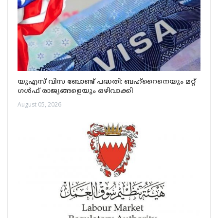
യുഎസ് വിസ ബോണ്ട് പദ്ധതി: ബഹ്റൈനെയും മറ്റ്
ഗൾഫ് രാജ്യങ്ങളെയും ഒഴിവാക്കി
August 05, 2026