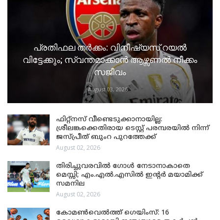
പ്രതിഫല തർക്കം: വിനീഷ്യസ് റയൽ
വിട്ടേക്കും; സ്വന്തമാക്കാൻ ആഴ്സണൽ നീക്കം
സജീവം
August 03, 2026
ഫിറ്റ്നസ് വീണ്ടെടുക്കാനായില്ല:
ശ്രീലങ്കക്കെതിരായ ടെസ്റ്റ് പരമ്പരയിൽ നിന്ന്
ജസ്പ്രീത് ബുംറ പുറത്തേക്ക്
August 02, 2026
തിരിച്ചുവരവിൽ ഗോൾ നേടാനാകാതെ
മെസ്സി; എം.എൽ.എസിൽ ഇന്റർ മയാമിക്ക്
സമനില
August 02, 2026
കോമൺവെൽത്ത് ഗെയിംസ്: 16