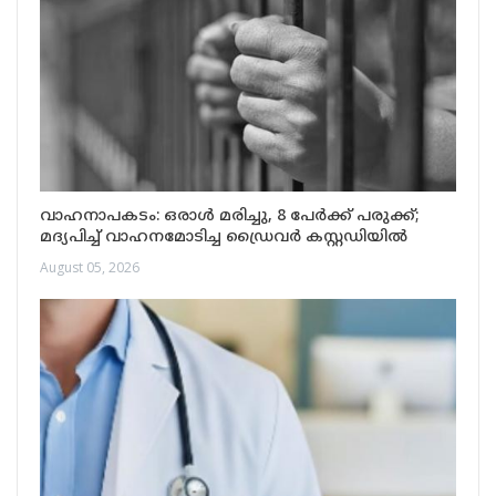
വാഹനാപകടം: ഒരാൾ മരിച്ചു, 8 പേർക്ക് പരുക്ക്;
മദ്യപിച്ച് വാഹനമോടിച്ച ഡ്രൈവർ കസ്റ്റഡിയിൽ
August 05, 2026