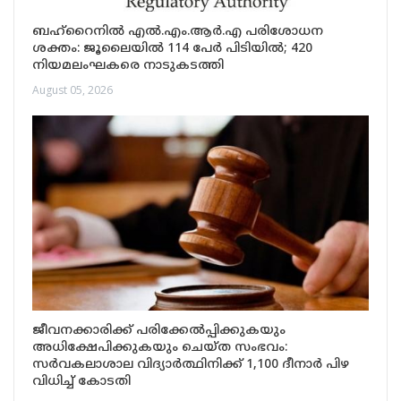
ബഹ്റൈനിൽ എൽ.എം.ആർ.എ പരിശോധന
ശക്തം: ജൂലൈയിൽ 114 പേർ പിടിയിൽ; 420
നിയമലംഘകരെ നാടുകടത്തി
August 05, 2026
ജീവനക്കാരിക്ക് പരിക്കേൽപ്പിക്കുകയും
അധിക്ഷേപിക്കുകയും ചെയ്ത സംഭവം:
സർവകലാശാല വിദ്യാർത്ഥിനിക്ക് 1,100 ദീനാർ പിഴ
വിധിച്ച് കോടതി