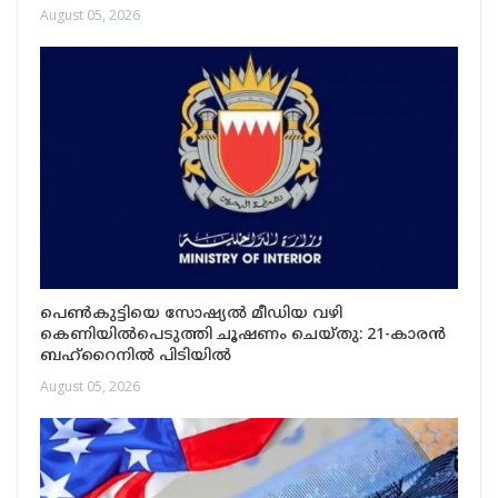
August 05, 2026
പെൺകുട്ടിയെ സോഷ്യൽ മീഡിയ വഴി
കെണിയിൽപെടുത്തി ചൂഷണം ചെയ്തു: 21-കാരൻ
ബഹ്റൈനിൽ പിടിയിൽ
August 05, 2026