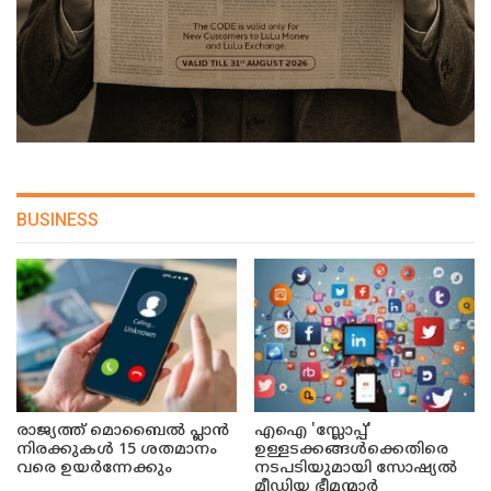
BUSINESS
രാജ്യത്ത് മൊബൈൽ പ്ലാൻ
എഐ 'സ്ലോപ്പ്'
നിരക്കുകൾ 15 ശതമാനം
ഉള്ളടക്കങ്ങൾക്കെതിരെ
വരെ ഉയർന്നേക്കും
നടപടിയുമായി സോഷ്യൽ
മീഡിയ ഭീമന്മാർ