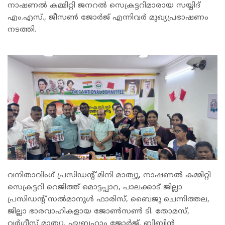
നാഷണൽ കമ്മിറ്റി ജനറൽ സെക്രട്ടറിമാരായ സയ്യിദ്
എം.എസ്., ജീസൺ ജോർജ് എന്നിവർ മുഖ്യപ്രഭാഷണം
നടത്തി.
വനിതാവിംഗ് പ്രസിഡന്റ് മിനി മാത്യു, നാഷണൽ കമ്മിറ്റി
സെക്രട്ടറി റെജിത്ത് മൊട്ടപ്പാറ, പാലക്കാട് ജില്ലാ
പ്രസിഡന്റ് സൽമാനുൾ ഫാരിസ്, ബൈജു ചെന്നിത്തല,
ജില്ലാ ഭാരവാഹികളായ ജോൺസൺ ടി. തോമസ്,
വർഗ്ഗീസ് മാത്യു, ഏബ്രഹാം ജോർജ്, ബിബിൻ