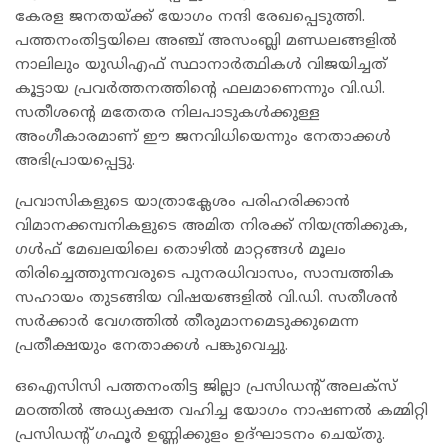
കേരള ജനതയ്ക്ക് യോഗം നന്ദി രേഖപ്പെടുത്തി.
പത്തനംതിട്ടയിലെ അഞ്ച് അസംബ്ലി മണ്ഡലങ്ങളിൽ
നാലിലും യുഡിഎഫ് സ്ഥാനാർത്ഥികൾ വിജയിച്ചത്
കൂട്ടായ പ്രവർത്തനത്തിന്റെ ഫലമാണെന്നും വി.ഡി.
സതീശന്റെ മതേതര നിലപാടുകൾക്കുള്ള
അംഗീകാരമാണ് ഈ ജനവിധിയെന്നും നേതാക്കൾ
അഭിപ്രായപ്പെട്ടു.
പ്രവാസികളുടെ യാത്രാക്ലേശം പരിഹരിക്കാൻ
വിമാനക്കമ്പനികളുടെ അമിത നിരക്ക് നിയന്ത്രിക്കുക,
ഗൾഫ് മേഖലയിലെ തൊഴിൽ മാറ്റങ്ങൾ മൂലം
തിരിച്ചെത്തുന്നവരുടെ പുനരധിവാസം, സാമ്പത്തിക
സഹായം തുടങ്ങിയ വിഷയങ്ങളിൽ വി.ഡി. സതീശൻ
സർക്കാർ വേഗത്തിൽ തീരുമാനമെടുക്കുമെന്ന
പ്രതീക്ഷയും നേതാക്കൾ പങ്കുവെച്ചു.
ഒഐസിസി പത്തനംതിട്ട ജില്ലാ പ്രസിഡന്റ് അലക്സ്
മഠത്തിൽ അധ്യക്ഷത വഹിച്ച യോഗം നാഷണൽ കമ്മിറ്റി
പ്രസിഡന്റ് ഗഫൂർ ഉണ്ണിക്കുളം ഉദ്ഘാടനം ചെയ്തു.