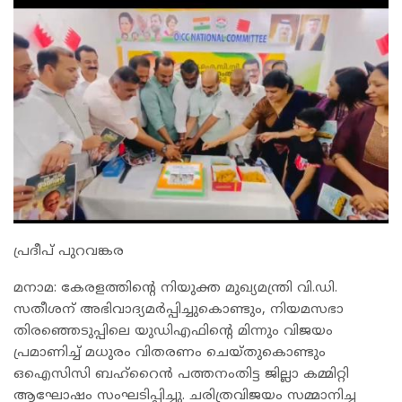
പ്രദീപ് പുറവങ്കര
മനാമ: കേരളത്തിന്റെ നിയുക്ത മുഖ്യമന്ത്രി വി.ഡി.
സതീശന് അഭിവാദ്യമർപ്പിച്ചുകൊണ്ടും, നിയമസഭാ
തിരഞ്ഞെടുപ്പിലെ യുഡിഎഫിന്റെ മിന്നും വിജയം
പ്രമാണിച്ച് മധുരം വിതരണം ചെയ്തുകൊണ്ടും
ഒഐസിസി ബഹ്റൈൻ പത്തനംതിട്ട ജില്ലാ കമ്മിറ്റി
ആഘോഷം സംഘടിപ്പിച്ചു. ചരിത്രവിജയം സമ്മാനിച്ച