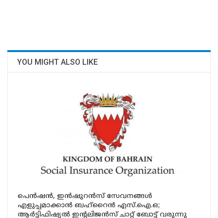
YOU MIGHT ALSO LIKE
പെൻഷൻ, ഇൻഷുറൻസ് സേവനങ്ങൾ
എളുപ്പമാക്കാൻ ബഹ്റൈൻ എസ്‌.ഐ.ഒ;
ആർട്ടിഫിഷ്യൽ ഇന്റലിജൻസ് ചാറ്റ് ബോട്ട് വരുന്നു