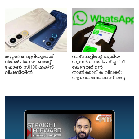
കൂറ്റൻ ബാറ്ററിയുമായി
വാട്സാപ്പിന്റെ പുതിയ
റിയൽമിയുടെ ബജറ്റ്
യൂസർ നെയിം ഫീച്ചറിന്
ഫോൺ സി100എക്‌സ്
കേന്ദ്രത്തിന്റെ
വിപണിയിൽ
താൽക്കാലിക വിലക്ക്;
ആശങ്ക വേണ്ടെന്ന് മെറ്റ