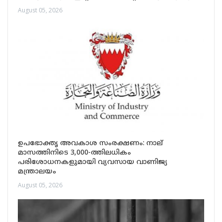
August 05, 2026
ഉപഭോക്തൃ അവകാശ സംരക്ഷണം: നാല്
മാസത്തിനിടെ 3,000-ത്തിലധികം
പരിശോധനകളുമായി വ്യവസായ വാണിജ്യ
മന്ത്രാലയം
August 05, 2026