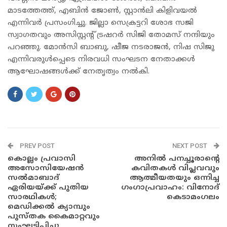
മാടത്തേത്ത്, എബിൻ ജോൺ, സ്റ്റാൻലി കിളിവയൽ
എന്നിവർ പ്രസംഗിച്ചു. ജില്ലാ സെക്രട്ടറി ശോഭ സജി
സ്വാഗതവും അസിസ്റ്റന്റ് ട്രഷറർ സിജി തോമസ് നന്ദിയും
പറഞ്ഞു. മോൻസി ബാബു, ഷീജ നടരാജൻ, നിഷ സിജു
എന്നിവരുൾപ്പെടെ നിരവധി സംഘടന നേതാക്കൾ
ആഘോഷങ്ങൾക്ക് നേതൃത്വം നൽകി.
PREV POST
NEXT POST
കൊല്ലം പ്രവാസി
അനിൽ പനച്ചൂരാന്റെ
അസോസിയേഷൻ
കവിതകൾ വിപ്ലവവും
സൽമാബാദ്
ആത്മീയതയും ഒന്നിച്ച
ഏരിയയ്ക്ക് പുതിയ
ഗംഗാപ്രവാഹം: വിനോദ്
സാരഥികൾ;
കെടാമംഗലം
മെഡിക്കൽ ക്യാമ്പും
പുസ്തക കൈമാറ്റവും
സംഘടിപ്പിച്ചു