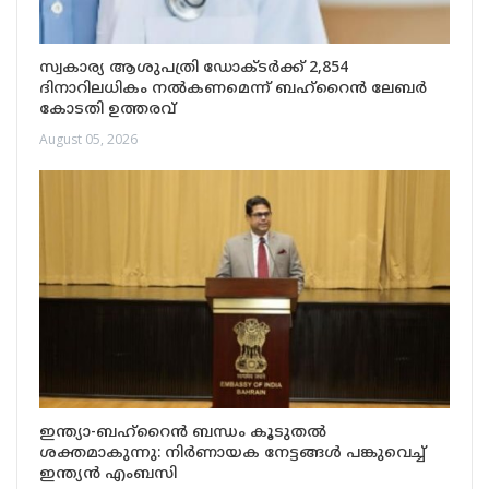
സ്വകാര്യ ആശുപത്രി ഡോക്ടർക്ക് 2,854
ദിനാറിലധികം നൽകണമെന്ന് ബഹ്റൈൻ ലേബർ
കോടതി ഉത്തരവ്
August 05, 2026
ഇന്ത്യാ-ബഹ്റൈൻ ബന്ധം കൂടുതൽ
ശക്തമാകുന്നു: നിർണായക നേട്ടങ്ങൾ പങ്കുവെച്ച്
ഇന്ത്യൻ എംബസി