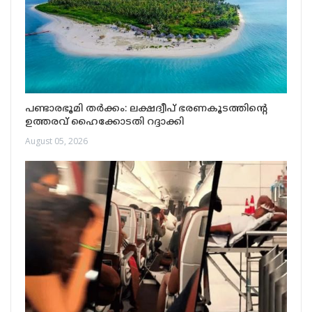
പണ്ടാരഭൂമി തർക്കം: ലക്ഷദ്വീപ് ഭരണകൂടത്തിന്റെ
ഉത്തരവ് ഹൈക്കോടതി റദ്ദാക്കി
August 05, 2026