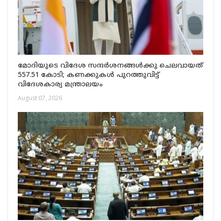
മോദിയുടെ വിദേശ സന്ദർശനങ്ങൾക്കു ചെലവായത്
557.51 കോടി; കണക്കുകൾ പുറത്തുവിട്ട്
വിദേശകാര്യ മന്ത്രാലയം
August 07, 2026