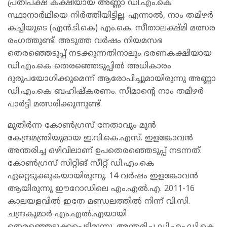
പ്രതിപക്ഷ കക്ഷിയായ അണ്ണാ ഡി.എം.കെ
സ്ഥാനാർഥിയെ നിർത്തിയിട്ടില്ല. എന്നാൽ, നാം തമിഴർ
കച്ചിയുടെ (എൻ.ടി.കെ) എം.കെ. സീതാലക്ഷ്മി മത്സര
രംഗത്തുണ്ട്. അടുത്ത വർഷം നിയമസഭ
തെരഞ്ഞെടുപ്പ് നടക്കുന്നതിനാലും ഭരണകക്ഷിയായ
ഡി.എം.കെ തെരഞ്ഞെടുപ്പിൽ അധികാരം
ദുരുപയോഗിക്കുമെന്ന് ആരോപിച്ചുമായിരുന്നു അണ്ണാ
ഡി.എം.കെ ബഹിഷ്കരണം. സീമാന്‍റെ നാം തമിഴർ
പാർട്ടി മത്സരിക്കുന്നുണ്ട്.
മുതിർന്ന കോൺഗ്രസ് നേതാവും മുൻ
കേന്ദ്രമന്ത്രിയുമായ ഇ.വി.കെ.എസ്. ഇളങ്കോവൻ
അന്തരിച്ച ഒഴിവിലാണ് ഉപതെരഞ്ഞെടുപ്പ് നടന്നത്.
കോൺഗ്രസ് സിറ്റിങ് സീറ്റ് ഡി.എം.കെ
ഏറ്റെടുക്കുകയായിരുന്നു. 14 വർഷം ഇളങ്കോവൻ
ആയിരുന്നു ഈറോഡിലെ എം.എൽ.എ. 2011-16
കാലയളവിൽ ഇതേ മണ്ഡലത്തിൽ നിന്ന് വി.സി.
ചന്ദ്രകുമാർ എം.എൽ.എയായി