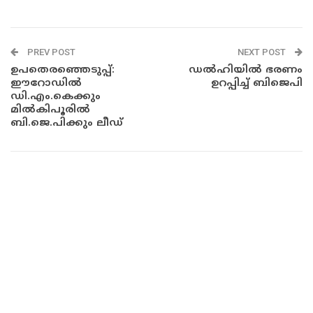
PREV POST
NEXT POST
ഉപതെരഞ്ഞെടുപ്പ്:
ഡൽഹിയിൽ ഭരണം
ഈറോഡിൽ
ഉറപ്പിച്ച് ബിജെപി
ഡി.എം.കെക്കും
മിൽകിപൂരിൽ
ബി.ജെ.പിക്കും ലീഡ്