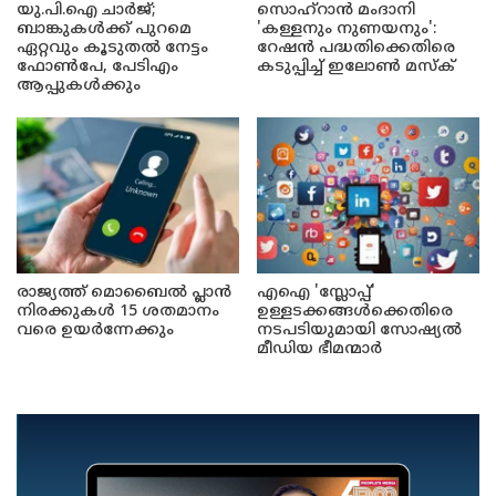
യു.പി.ഐ ചാർജ്;
സൊഹ്റാൻ മംദാനി
ബാങ്കുകൾക്ക് പുറമെ
'കള്ളനും നുണയനും':
ഏറ്റവും കൂടുതൽ നേട്ടം
റേഷൻ പദ്ധതിക്കെതിരെ
ഫോൺപേ, പേടിഎം
കടുപ്പിച്ച് ഇലോൺ മസ്ക്
ആപ്പുകൾക്കും
രാജ്യത്ത് മൊബൈൽ പ്ലാൻ
എഐ 'സ്ലോപ്പ്'
നിരക്കുകൾ 15 ശതമാനം
ഉള്ളടക്കങ്ങൾക്കെതിരെ
വരെ ഉയർന്നേക്കും
നടപടിയുമായി സോഷ്യൽ
മീഡിയ ഭീമന്മാർ