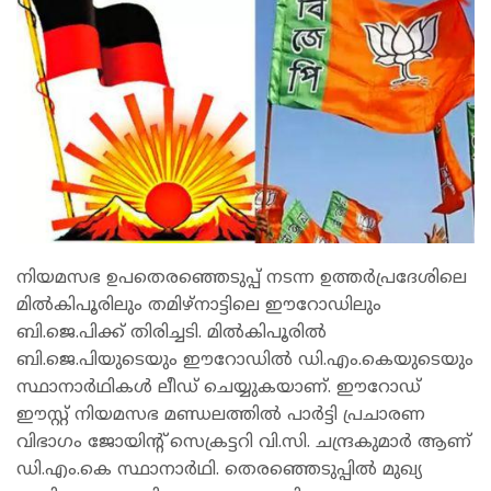
നിയമസഭ ഉപതെരഞ്ഞെടുപ്പ് നടന്ന ഉത്തർപ്രദേശിലെ
മിൽകിപൂരിലും തമിഴ്നാട്ടിലെ ഈറോഡിലും
ബി.ജെ.പിക്ക് തിരിച്ചടി. മിൽകിപൂരിൽ
ബി.ജെ.പിയുടെയും ഈറോഡിൽ ഡി.എം.കെയുടെയും
സ്ഥാനാർഥികൾ ലീഡ് ചെയ്യുകയാണ്. ഈറോഡ്
ഈസ്റ്റ് നിയമസഭ മണ്ഡലത്തിൽ പാർട്ടി പ്രചാരണ
വിഭാഗം ജോയിന്‍റ് സെക്രട്ടറി വി.സി. ചന്ദ്രകുമാർ ആണ്
ഡി.എം.കെ സ്ഥാനാർഥി. തെരഞ്ഞെടുപ്പിൽ മുഖ്യ