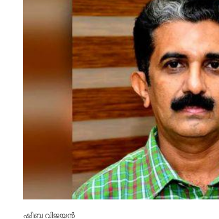
ഷീബ വിജയൻ