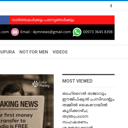
HUPURA
NOT FOR MEN
VIDEOS
MOST VIEWED
ബഹ്‌റൈൻ രാജാവും
ഈജിപ്ഷ്യൻ പ്രസിഡന്റും
തമ്മിൽ കൈറോയിൽ
കൂടിക്കാഴ്ച;
തന്ത്രപ്രധാന
സഹകരണം