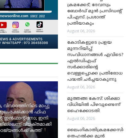
ക്രമക്കേട്; ദേവസ്വം
ബോർഡ് മുൻ പ്രസിഡന്റ്
പി.എസ്. പ്രശാന്ത്
പ്രതിയാകും
August 06, 2026
കോടികളുടെ പ്രളയ
മുന്നറിയിപ്പ്
സംവിധാനങ്ങൾ എവിടെ?
എൽഡിഎഫ്
സർക്കാരിന്റെ
വെള്ളപ്പൊക്ക പ്രതിരോധ
പദ്ധതി ചർച്ചയാകുന്നു
August 06, 2026
മുത്തങ്ങ കേസ്: ശിക്ഷാ
വിധിയിൽ പിഴവുണ്ടെന്ന്
, വിവാദത്തിനിടെ മാപ്പു
ഹൈക്കോടതി
മുഖംരക്ഷിക്കാൻ ഫിഫ
റ് ഇൻഫാന്റിനോ; ഇനി
August 06, 2026
ില്ലെന്ന് വ്യക്തമാക്കി
ജ്യങ്ങൾക്ക് കത്ത്
ലൈംഗികാതിക്രമക്കേസിൽ
തെഹൽക്ക മുൻ