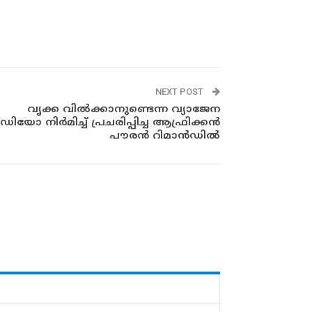
NEXT POST
വൃക്ക വിൽക്കാനുണ്ടെന്ന വ്യാജേന
ഡിയോ നിർമിച്ച് പ്രചരിപ്പിച്ച ആഫ്രിക്കൻ
പൗരൻ റിമാൻഡിൽ