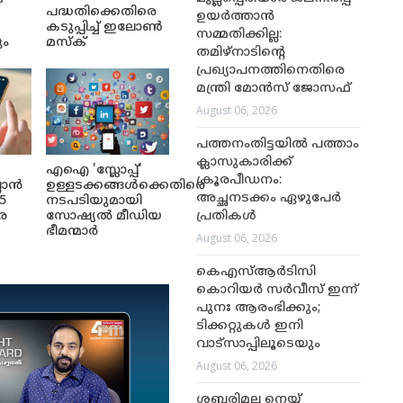
പദ്ധതിക്കെതിരെ
ഉയർത്താൻ
കടുപ്പിച്ച് ഇലോൺ
സമ്മതിക്കില്ല:
ും
മസ്ക്
തമിഴ്‌നാടിന്റെ
പ്രഖ്യാപനത്തിനെതിരെ
മന്ത്രി മോൻസ് ജോസഫ്
August 06, 2026
പത്തനംതിട്ടയിൽ പത്താം
ക്ലാസുകാരിക്ക്
എഐ 'സ്ലോപ്പ്'
ക്രൂരപീഡനം:
ലാൻ
ഉള്ളടക്കങ്ങൾക്കെതിരെ
അച്ഛനടക്കം ഏഴുപേർ
5
നടപടിയുമായി
പ്രതികൾ
െ
സോഷ്യൽ മീഡിയ
ഭീമന്മാർ
August 06, 2026
കെഎസ്ആർടിസി
കൊറിയർ സർവീസ് ഇന്ന്
പുനഃ ആരംഭിക്കും;
ടിക്കറ്റുകൾ ഇനി
വാട്‌സാപ്പിലൂടെയും
August 06, 2026
ശബരിമല നെയ്യ്