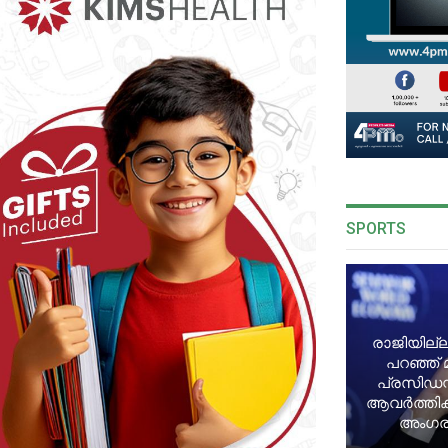
SPORTS
രാജിയില്ല
പറഞ്ഞ് 
പ്രസിഡന്
ആവർത്തിക്ക
അംഗരാ