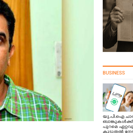
BUSINESS
യു.പി.ഐ ചാർ
ബാങ്കുകൾക്ക
പുറമെ ഏറ്റവ
കൂടുതൽ നേട്