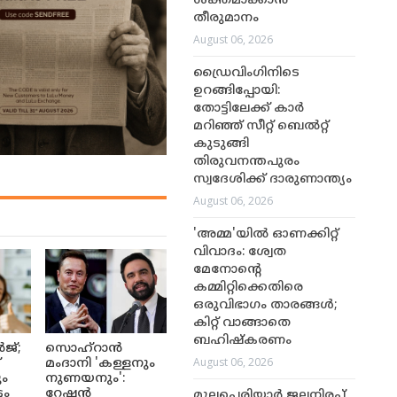
ശക്തമാക്കാൻ
തീരുമാനം
August 06, 2026
ഡ്രൈവിംഗിനിടെ
ഉറങ്ങിപ്പോയി:
തോട്ടിലേക്ക് കാർ
മറിഞ്ഞ് സീറ്റ് ബെൽറ്റ്
കുടുങ്ങി
തിരുവനന്തപുരം
സ്വദേശിക്ക് ദാരുണാന്ത്യം
August 06, 2026
'അമ്മ'യിൽ ഓണക്കിറ്റ്
വിവാദം: ശ്വേത
മേനോന്റെ
കമ്മിറ്റിക്കെതിരെ
ഒരുവിഭാഗം താരങ്ങൾ;
കിറ്റ് വാങ്ങാതെ
ബഹിഷ്കരണം
ജ്;
സൊഹ്റാൻ
August 06, 2026
്
മംദാനി 'കള്ളനും
ും
നുണയനും':
ടം
റേഷൻ
മുല്ലപ്പെരിയാർ ജലനിരപ്പ്