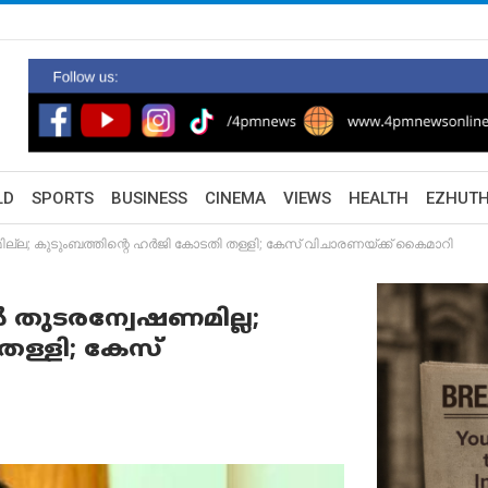
LD
SPORTS
BUSINESS
CINEMA
VIEWS
HEALTH
EZHUT
്ല; കുടുംബത്തിന്റെ ഹര്‍ജി കോടതി തള്ളി; കേസ് വിചാരണയ്ക്ക് കൈമാറി
 തുടരന്വേഷണമില്ല;
തള്ളി; കേസ്