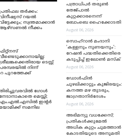
പത്രാധിപർ തരുൺ
തേജ്പാൽ
പ്രതിഫല തർക്കം:
കുറ്റക്കാരനെന്ന്
വിനീഷ്യസ് റയൽ
വിട്ടേക്കും; സ്വന്തമാക്കാൻ
ബോംബെ ഹൈക്കോടതി
ആഴ്സണൽ നീക്കം
August 06, 2026
സൊഹ്റാൻ മംദാനി
'കള്ളനും നുണയനും':
ഫിറ്റ്നസ്
റേഷൻ പദ്ധതിക്കെതിരെ
വീണ്ടെടുക്കാനായില്ല:
കടുപ്പിച്ച് ഇലോൺ മസ്ക്
ശ്രീലങ്കക്കെതിരായ ടെസ്റ്റ്
August 06, 2026
പരമ്പരയിൽ നിന്ന്
റ പുറത്തേക്ക്
ഡോൾഫിൻ
ചുഴലിക്കാറ്റും കുജിരയും:
കനത്ത മഴ തുടരും,
തിരിച്ചുവരവിൽ ഗോൾ
നേടാനാകാതെ മെസ്സി;
ജാഗ്രതാനിർദേശം
എം.എൽ.എസിൽ ഇന്റർ
August 06, 2026
മയാമിക്ക് സമനില
അഭിമന്യു വധക്കേസ്;
പ്രതികള്‍ക്കുമേല്‍
അധിക കുറ്റം ചുമത്താന്‍
കോടതിയുടെ അനുമതി