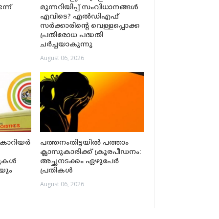
്ന്
മുന്നറിയിപ്പ് സംവിധാനങ്ങൾ
എവിടെ? എൽഡിഎഫ്
സർക്കാരിന്റെ വെള്ളപ്പൊക്ക
പ്രതിരോധ പദ്ധതി
ചർച്ചയാകുന്നു
August 06, 2026
കൊറിയർ
പത്തനംതിട്ടയിൽ പത്താം
ക്ലാസുകാരിക്ക് ക്രൂരപീഡനം:
്റുകൾ
അച്ഛനടക്കം ഏഴുപേർ
െയും
പ്രതികൾ
August 06, 2026