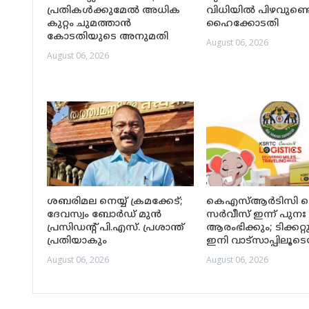
പ്രതികള്‍ക്കുമേല്‍ അധിക
വിധിയിൽ പിഴവുണ്ടെന
കുറ്റം ചുമത്താന്‍
ഹൈക്കോടതി
കോടതിയുടെ അനുമതി
August 06, 2026
August 06, 2026
ശബരിമല നെയ്യ് ക്രമക്കേട്;
കെഎസ്ആർടിസി 
ദേവസ്വം ബോർഡ് മുൻ
സർവീസ് ഇന്ന് പുനഃ
പ്രസിഡന്റ് പി.എസ്. പ്രശാന്ത്
ആരംഭിക്കും; ടിക്കറ
പ്രതിയാകും
ഇനി വാട്‌സാപ്പിലൂട
August 06, 2026
August 06, 2026