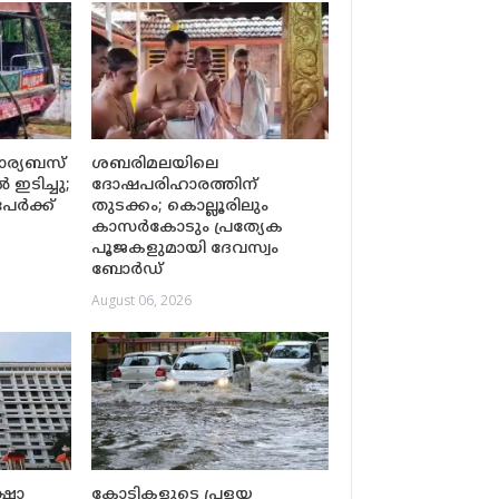
കാര്യബസ്
ശബരിമലയിലെ
ഇടിച്ചു;
ദോഷപരിഹാരത്തിന്
പേർക്ക്
തുടക്കം; കൊല്ലൂരിലും
കാസർകോടും പ്രത്യേക
പൂജകളുമായി ദേവസ്വം
ബോർഡ്
August 06, 2026
്ഷാ
കോടികളുടെ പ്രളയ