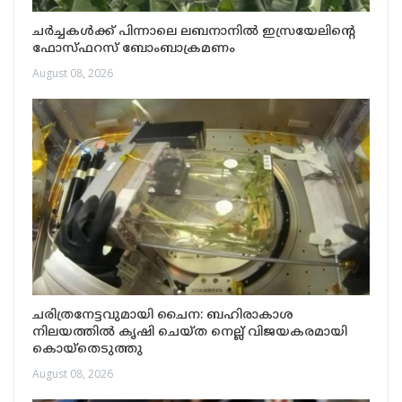
ചർച്ചകൾക്ക് പിന്നാലെ ലബനാനിൽ ഇസ്രയേലിന്റെ
ഫോസ്ഫറസ് ബോംബാക്രമണം
August 08, 2026
ചരിത്രനേട്ടവുമായി ചൈന: ബഹിരാകാശ
നിലയത്തിൽ കൃഷി ചെയ്ത നെല്ല് വിജയകരമായി
കൊയ്തെടുത്തു
August 08, 2026