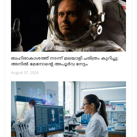
ബഹിരാകാശത്ത് നടന്ന് മലയാളി ചരിത്രം കുറിച്ചു:
അനിൽ മേനോന്റെ അപൂർവ നേട്ടം
August 07, 2026