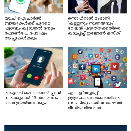
യു.പി.ഐ ചാർജ്;
സൊഹ്റാൻ മംദാനി
ബാങ്കുകൾക്ക് പുറമെ
'കള്ളനും നുണയനും':
ഏറ്റവും കൂടുതൽ നേട്ടം
റേഷൻ പദ്ധതിക്കെതിരെ
ഫോൺപേ, പേടിഎം
കടുപ്പിച്ച് ഇലോൺ മസ്ക്
ആപ്പുകൾക്കും
രാജ്യത്ത് മൊബൈൽ പ്ലാൻ
എഐ 'സ്ലോപ്പ്'
നിരക്കുകൾ 15 ശതമാനം
ഉള്ളടക്കങ്ങൾക്കെതിരെ
വരെ ഉയർന്നേക്കും
നടപടിയുമായി സോഷ്യൽ
മീഡിയ ഭീമന്മാർ