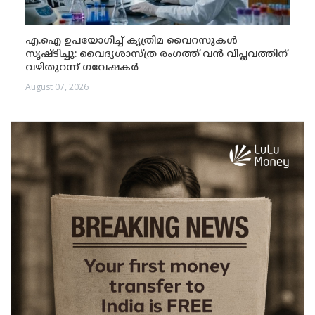
എ.ഐ ഉപയോഗിച്ച് കൃത്രിമ വൈറസുകൾ
സൃഷ്ടിച്ചു: വൈദ്യശാസ്ത്ര രംഗത്ത് വൻ വിപ്ലവത്തിന്
വഴിതുറന്ന് ഗവേഷകർ
August 07, 2026