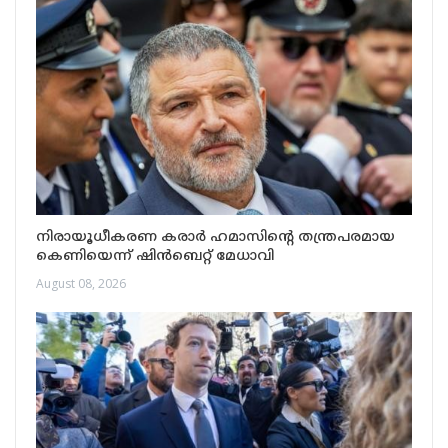
നിരായൂധീകരണ കരാർ ഹമാസിന്റെ തന്ത്രപരമായ
കെണിയെന്ന് ഷിൻബെറ്റ് മേധാവി
August 08, 2026