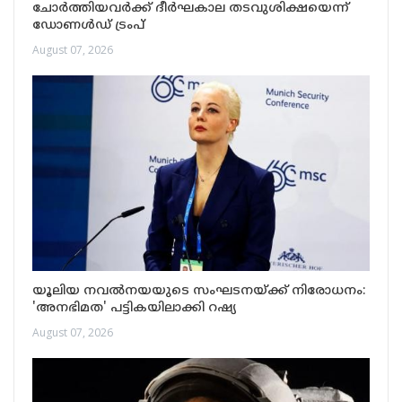
ചോർത്തിയവർക്ക് ദീർഘകാല തടവുശിക്ഷയെന്ന്
ഡോണൾഡ് ട്രംപ്
August 07, 2026
യൂലിയ നവൽനയയുടെ സംഘടനയ്ക്ക് നിരോധനം:
'അനഭിമത' പട്ടികയിലാക്കി റഷ്യ
August 07, 2026