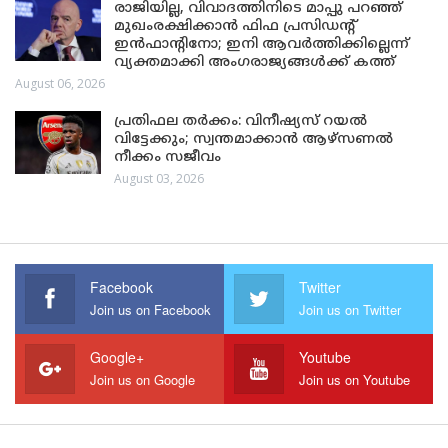
രാജിയില്ല, വിവാദത്തിനിടെ മാപ്പു പറഞ്ഞ്
മുഖംരക്ഷിക്കാൻ ഫിഫ പ്രസിഡന്റ്
ഇൻഫാന്റിനോ; ഇനി ആവർത്തിക്കില്ലെന്ന്
വ്യക്തമാക്കി അംഗരാജ്യങ്ങൾക്ക് കത്ത്
August 06, 2026
പ്രതിഫല തർക്കം: വിനീഷ്യസ് റയൽ
വിട്ടേക്കും; സ്വന്തമാക്കാൻ ആഴ്സണൽ
നീക്കം സജീവം
August 03, 2026
Facebook
Twitter
Join us on Facebook
Join us on Twitter
Google+
Youtube
Join us on Google
Join us on Youtube