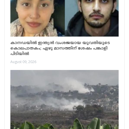
കാനഡയിൽ ഇന്ത്യൻ വംശജയായ യുവതിയുടെ
കൊലപാതകം; ഏഴു മാസത്തിന് ശേഷം പങ്കാളി
പിടിയിൽ
August 09, 2026