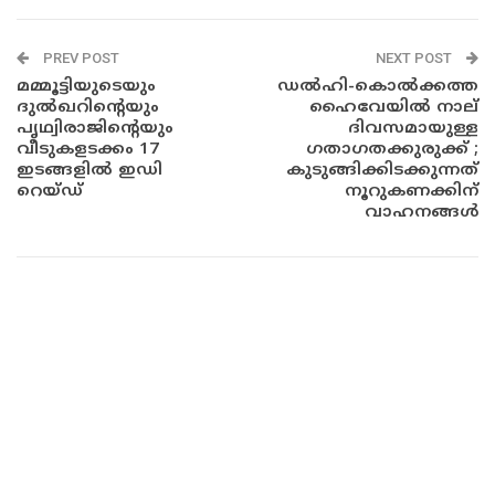
PREV POST
NEXT POST
മമ്മൂട്ടിയുടെയും
ഡൽഹി-കൊൽക്കത്ത
ദുൽഖറിന്‍റെയും
ഹൈവേയിൽ നാല്
പൃഥ്വിരാജിൻ്റെയും
ദിവസമായുള്ള
വീടുകളടക്കം 17
ഗതാഗതക്കുരുക്ക് ;
ഇടങ്ങളിൽ ഇഡി
കുടുങ്ങിക്കിടക്കുന്നത്
റെയ്ഡ്
നൂറുകണക്കിന്
വാഹനങ്ങൾ