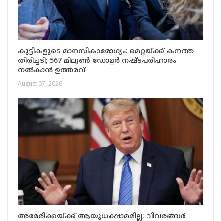
കുട്ടികളുടെ മാനസികാരോഗ്യം: മെറ്റയ്ക്ക് കനത്ത
തിരിച്ചടി; 567 മില്യൺ ഡോളർ നഷ്ടപരിഹാരം
നൽകാൻ ഉത്തരവ്
August 07, 2026
അമേരിക്കയ്ക്ക് ആയുധക്ഷാമമില്ല; വിവരങ്ങൾ