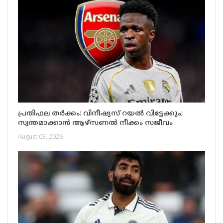
പ്രതിഫല തർക്കം: വിനീഷ്യസ് റയൽ വിട്ടേക്കും;
സ്വന്തമാക്കാൻ ആഴ്സണൽ നീക്കം സജീവം
August 03, 2026