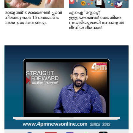
രാജ്യത്ത് മൊബൈൽ പ്ലാൻ
എഐ 'സ്ലോപ്പ്'
നിരക്കുകൾ 15 ശതമാനം
ഉള്ളടക്കങ്ങൾക്കെതിരെ
വരെ ഉയർന്നേക്കും
നടപടിയുമായി സോഷ്യൽ
മീഡിയ ഭീമന്മാർ