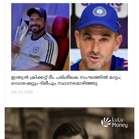
ഇന്ത്യൻ ക്രിക്കറ്റ് ടീം പരിശീലക സംഘത്തിൽ മാറ്റം;
ഡൊഷെറ്റും ദിലീപും സ്ഥാനമൊഴിഞ്ഞു
July 29, 2026