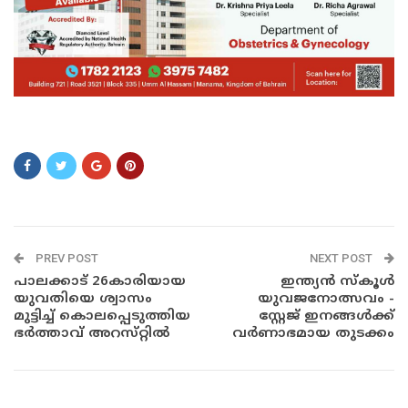
sdasd
PREV POST
NEXT POST
പാലക്കാട് 26കാരിയായ
ഇന്ത്യൻ സ്കൂൾ
യുവതിയെ ശ്വാസം
യുവജനോത്സവം -
മുട്ടിച്ച് കൊലപ്പെടുത്തിയ
സ്റ്റേജ് ഇനങ്ങൾക്ക്
ഭർത്താവ് അറസ്‌റ്റിൽ
വർണാഭമായ തുടക്കം