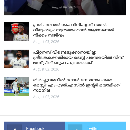
August 06, 2026
പ്രതിഫല തർക്കം: വിനീഷ്യസ് റയൽ
വിട്ടേക്കും; സ്വന്തമാക്കാൻ ആഴ്സണൽ
നീക്കം സജീവം
August 03, 2026
ഫിറ്റ്നസ് വീണ്ടെടുക്കാനായില്ല:
ശ്രീലങ്കക്കെതിരായ ടെസ്റ്റ് പരമ്പരയിൽ നിന്ന്
ജസ്പ്രീത് ബുംറ പുറത്തേക്ക്
August 02, 2026
തിരിച്ചുവരവിൽ ഗോൾ നേടാനാകാതെ
മെസ്സി; എം.എൽ.എസിൽ ഇന്റർ മയാമിക്ക്
സമനില
August 02, 2026
Facebook
Twitter