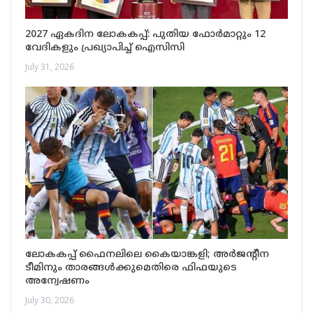
2027 ഏകദിന ലോകകപ്പ്: പുതിയ ഫോർമാറ്റും 12
വേദികളും പ്രഖ്യാപിച്ച് ഐസിസി
July 31, 2026
ലോകകപ്പ് ഫൈനലിലെ കൈയാങ്കളി; അർജന്റീന
ടീമിനും താരങ്ങൾക്കുമെതിരെ ഫിഫയുടെ
അന്വേഷണം
July 30, 2026