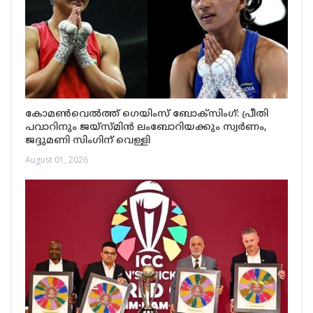
കോമൺവെൽത്ത് ഗെയിംസ് ബോക്‌സിംഗ്: പ്രീതി
പവാറിനും ജയ്‌സ്മിൻ ലംബോറിയക്കും സ്വർണം,
ജദ്ദുമണി സിംഗിന് വെള്ളി
August 01, 2026