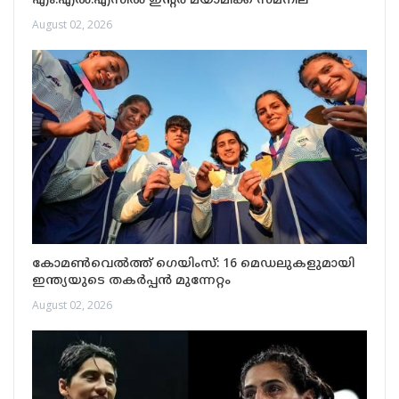
എം.എൽ.എസിൽ ഇന്റർ മയാമിക്ക് സമനില
August 02, 2026
കോമൺവെൽത്ത് ഗെയിംസ്: 16 മെഡലുകളുമായി
ഇന്ത്യയുടെ തകർപ്പൻ മുന്നേറ്റം
August 02, 2026