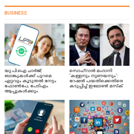
BUSINESS
യു.പി.ഐ ചാർജ്;
സൊഹ്റാൻ മംദാനി
ബാങ്കുകൾക്ക് പുറമെ
'കള്ളനും നുണയനും':
ഏറ്റവും കൂടുതൽ നേട്ടം
റേഷൻ പദ്ധതിക്കെതിരെ
ഫോൺപേ, പേടിഎം
കടുപ്പിച്ച് ഇലോൺ മസ്ക്
ആപ്പുകൾക്കും