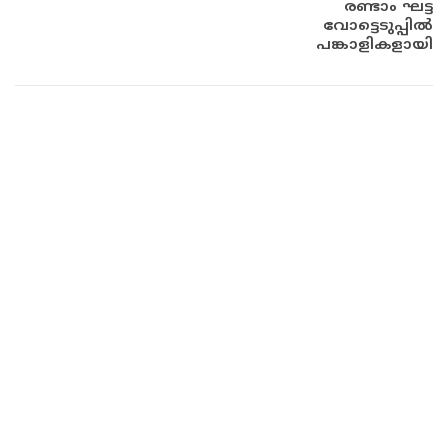
രണ്ടാം ഘട്ട
വോട്ടെടുപ്പിൽ
പങ്കാളികളായി