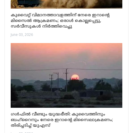
കുവൈറ്റ് വിമാനത്താവളത്തിന് നേരെ ഇറാന്റെ
മിസൈൽ ആക്രമണം; ഒരാൾ കൊല്ലപ്പെട്ടു,
സർവീസുകൾ നിർത്തിവെച്ചു
June 03, 2026
ഗൾഫിൽ വീണ്ടും യുദ്ധഭീതി: കുവൈത്തിനും
ബഹ്‌റൈനും നേരെ ഇറാന്റെ മിസൈലാക്രമണം;
തിരിച്ചടിച്ച് യുഎസ്