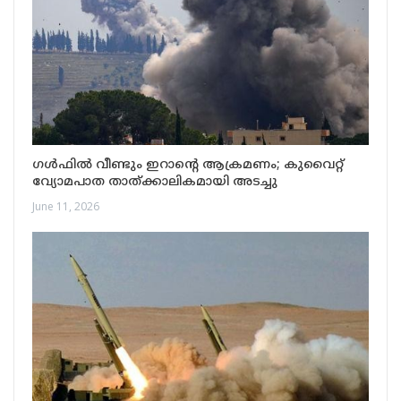
ഗൾഫിൽ വീണ്ടും ഇറാന്റെ ആക്രമണം; കുവൈറ്റ്
വ്യോമപാത താത്ക്കാലികമായി അടച്ചു
June 11, 2026