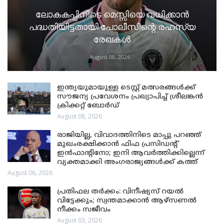
ലോകകപ്പിനിടെ മെസ്സിയെ വധിക്കാൻ
പദ്ധതിയിട്ടതായി പോലീസിന്റെ രഹസ്യ
രേഖകൾ
August 08, 2026
ഇന്ത്യയുമായുള്ള ടെസ്റ്റ് മത്സരങ്ങൾക്ക്
സൗജന്യ പ്രവേശനം പ്രഖ്യാപിച്ച് ശ്രീലങ്കൻ
ക്രിക്കറ്റ് ബോർഡ്
August 08, 2026
രാജിയില്ല, വിവാദത്തിനിടെ മാപ്പു പറഞ്ഞ്
മുഖംരക്ഷിക്കാൻ ഫിഫ പ്രസിഡന്റ്
ഇൻഫാന്റിനോ; ഇനി ആവർത്തിക്കില്ലെന്ന്
വ്യക്തമാക്കി അംഗരാജ്യങ്ങൾക്ക് കത്ത്
August 06, 2026
പ്രതിഫല തർക്കം: വിനീഷ്യസ് റയൽ
വിട്ടേക്കും; സ്വന്തമാക്കാൻ ആഴ്സണൽ
നീക്കം സജീവം
August 03, 2026