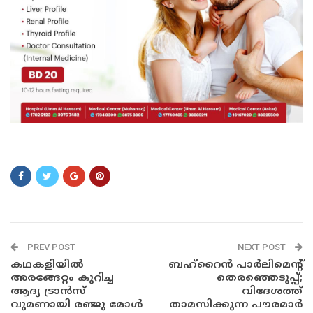
a
PREV POST
NEXT POST
കഥകളിയിൽ‍
ബഹ്റൈൻ പാർലിമെന്റ്
അരങ്ങേറ്റം കുറിച്ച
തെരഞ്ഞെടുപ്പ്;
ആദ്യ ട്രാൻസ്
വിദേശത്ത്
വുമണായി രഞ്ജു മോൾ
താമസിക്കുന്ന പൗരമാർ