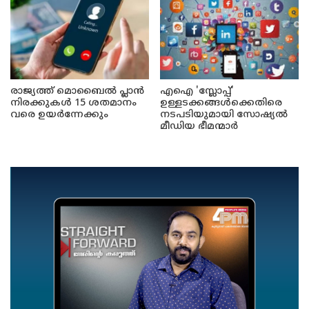
രാജ്യത്ത് മൊബൈൽ പ്ലാൻ
എഐ 'സ്ലോപ്പ്'
നിരക്കുകൾ 15 ശതമാനം
ഉള്ളടക്കങ്ങൾക്കെതിരെ
വരെ ഉയർന്നേക്കും
നടപടിയുമായി സോഷ്യൽ
മീഡിയ ഭീമന്മാർ