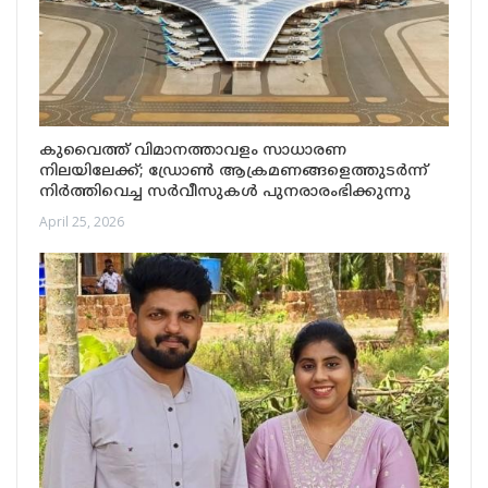
കുവൈത്ത് വിമാനത്താവളം സാധാരണ
നിലയിലേക്ക്; ഡ്രോൺ ആക്രമണങ്ങളെത്തുടർന്ന്
നിർത്തിവെച്ച സർവീസുകൾ പുനരാരംഭിക്കുന്നു
April 25, 2026