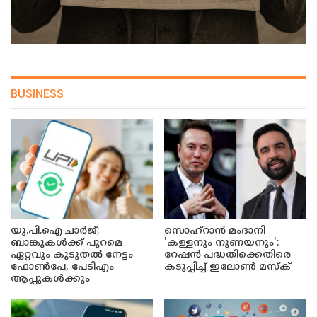
BUSINESS
യു.പി.ഐ ചാർജ്;
സൊഹ്റാൻ മംദാനി
ബാങ്കുകൾക്ക് പുറമെ
'കള്ളനും നുണയനും':
ഏറ്റവും കൂടുതൽ നേട്ടം
റേഷൻ പദ്ധതിക്കെതിരെ
ഫോൺപേ, പേടിഎം
കടുപ്പിച്ച് ഇലോൺ മസ്ക്
ആപ്പുകൾക്കും