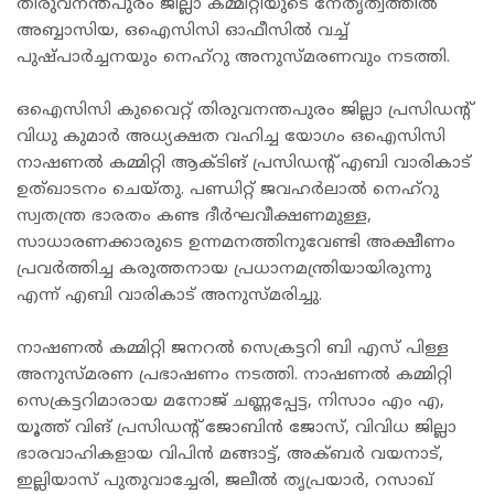
തിരുവനന്തപുരം ജില്ലാ കമ്മിറ്റിയുടെ നേതൃത്വത്തിൽ
അബ്ബാസിയ, ഒഐസിസി ഓഫീസിൽ വച്ച്
പുഷ്പാർച്ചനയും നെഹ്‌റു അനുസ്മരണവും നടത്തി.
ഒഐസിസി കുവൈറ്റ് തിരുവനന്തപുരം ജില്ലാ പ്രസിഡന്റ്
വിധു കുമാർ അധ്യക്ഷത വഹിച്ച യോഗം ഒഐസിസി
നാഷണൽ കമ്മിറ്റി ആക്ടിങ് പ്രസിഡന്റ് എബി വാരികാട്
ഉത്ഖാടനം ചെയ്തു. പണ്ഡിറ്റ് ജവഹർലാൽ നെഹ്റു
സ്വതന്ത്ര ഭാരതം കണ്ട ദീർഘവീക്ഷണമുള്ള,
സാധാരണക്കാരുടെ ഉന്നമനത്തിനുവേണ്ടി അക്ഷീണം
പ്രവർത്തിച്ച കരുത്തനായ പ്രധാനമന്ത്രിയായിരുന്നു
എന്ന് എബി വാരികാട് അനുസ്മരിച്ചു.
നാഷണൽ കമ്മിറ്റി ജനറൽ സെക്രട്ടറി ബി എസ് പിള്ള
അനുസ്മരണ പ്രഭാഷണം നടത്തി. നാഷണൽ കമ്മിറ്റി
സെക്രട്ടറിമാരായ മനോജ് ചണ്ണപ്പേട്ട, നിസാം എം എ,
യൂത്ത് വിങ് പ്രസിഡന്റ് ജോബിൻ ജോസ്, വിവിധ ജില്ലാ
ഭാരവാഹികളായ വിപിൻ മങ്ങാട്ട്, അക്ബർ വയനാട്,
ഇല്ലിയാസ് പുതുവാച്ചേരി, ജലീൽ തൃപ്രയാർ, റസാഖ്