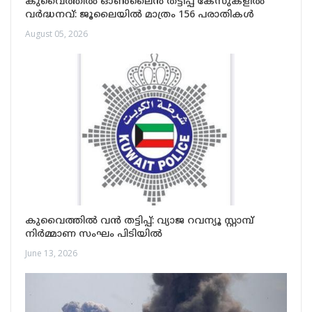
കുവൈത്തിൽ ഓൺലൈൻ തട്ടിപ്പ് കേസുകളിൽ
വർദ്ധനവ്: ജൂലൈയിൽ മാത്രം 156 പരാതികൾ
August 05, 2026
കുവൈത്തിൽ വൻ തട്ടിപ്പ്: വ്യാജ റവന്യൂ സ്റ്റാമ്പ്
നിർമ്മാണ സംഘം പിടിയിൽ
June 13, 2026