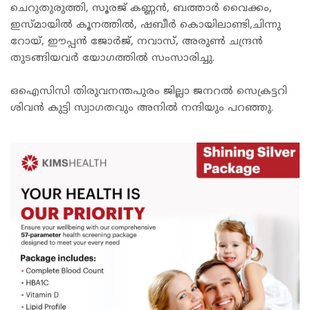
ചെറുതുരുത്തി, സൂരജ് കണ്ണൻ, ബത്താർ വൈക്കം,
ഇസ്മായിൽ കൂനത്തിൽ, ഷബീർ കൊയിലാണ്ടി,ചിന്നു
റോയ്, ഈപ്പൻ ജോർജ്, നവാസ്, അരുൺ ചന്ദ്രൻ
തുടങ്ങിയവർ യോഗത്തിൽ സംസാരിച്ചു.
ഒഐസിസി തിരുവനന്തപുരം ജില്ലാ ജനറൽ സെക്രട്ടറി
ശിവൻ കുട്ടി സ്വാഗതവും അനിൽ നന്ദിയും പറഞ്ഞു.