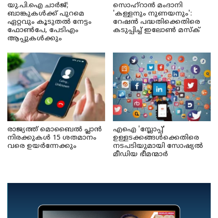
യു.പി.ഐ ചാർജ്;
സൊഹ്റാൻ മംദാനി
ബാങ്കുകൾക്ക് പുറമെ
'കള്ളനും നുണയനും':
ഏറ്റവും കൂടുതൽ നേട്ടം
റേഷൻ പദ്ധതിക്കെതിരെ
ഫോൺപേ, പേടിഎം
കടുപ്പിച്ച് ഇലോൺ മസ്ക്
ആപ്പുകൾക്കും
രാജ്യത്ത് മൊബൈൽ പ്ലാൻ
എഐ 'സ്ലോപ്പ്'
നിരക്കുകൾ 15 ശതമാനം
ഉള്ളടക്കങ്ങൾക്കെതിരെ
വരെ ഉയർന്നേക്കും
നടപടിയുമായി സോഷ്യൽ
മീഡിയ ഭീമന്മാർ