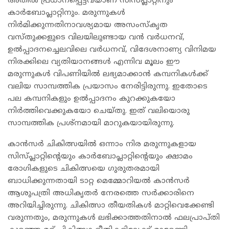
അതിൽ പ്രധാനപ്പെട്ടവയാണ് സിസ്പ്ലാറ്റിനും
കാർബോപ്ലാറ്റിനും. മരുന്നുകൾ
നിർമിക്കുന്നതിനാവശ്യമായ അസംസ്കൃത
വസ്തുക്കളുടെ വിലയിലുണ്ടായ വൻ വർധനവ്,
ഉൽപ്പാദനച്ചെലവിലെ വർധനവ്, വിദേശനാണ്യ വിനിമയ
നിരക്കിലെ വ്യതിയാനങ്ങൾ എന്നിവ മൂലം ഈ
മരുന്നുകൾ വിപണിയിൽ ലഭ്യമാക്കാൻ കമ്പനികൾക്ക്
വലിയ സാമ്പത്തിക പ്രയാസം നേരിട്ടിരുന്നു. ഇതോടെ
പല കമ്പനികളും ഉൽപ്പാദനം കുറക്കുകയോ
നിർത്തിവെക്കുകയോ ചെയ്തു. ഇത് വലിയൊരു
സാമ്പത്തിക പ്രശ്നമായി മാറുകയായിരുന്നു.
കാൻസർ ചികിത്സയിൽ ഒന്നാം നിര മരുന്നുകളായ
സിസ്പ്ലാറ്റിന്റെയും കാർബോപ്ലാറ്റിന്റെയും ക്ഷാമം
രോഗികളുടെ ചികിത്സയെ ഗുരുതരമായി
ബാധിക്കുന്നതായി ടാറ്റ മെമ്മോറിയൽ കാൻസർ
ആശുപത്രി അധികൃതർ നേരത്തെ സർക്കാരിനെ
അറിയിച്ചിരുന്നു. ചികിത്സാ തീയതികൾ മാറ്റിവെക്കേണ്ടി
വരുന്നതും, മരുന്നുകൾ ലഭിക്കാത്തതിനാൽ ഫലപ്രാപ്തി