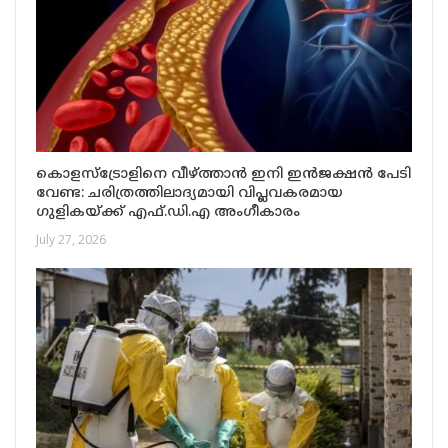
കൊളസ്ട്രോളിനെ വീഴ്ത്താൻ ഇനി ഇൻജക്ഷൻ പേടി
വേണ്ട: ചരിത്രത്തിലാദ്യമായി വിപ്ലവകരമായ
ഗുളികയ്ക്ക് എഫ്.ഡി.എ അംഗീകാരം
July 27, 2026