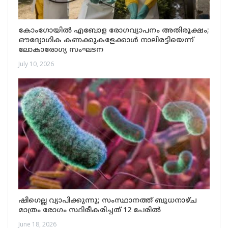
കോംഗോയിൽ എബോള രോഗവ്യാപനം അതിരൂക്ഷം;
ഔദ്യോഗിക കണക്കുകളേക്കാൾ നാലിരട്ടിയെന്ന്
ലോകാരോഗ്യ സംഘടന
July 10, 2026
ഷിഗെല്ല വ്യാപിക്കുന്നു; സംസ്ഥാനത്ത് ബുധനാഴ്ച
മാത്രം രോഗം സ്ഥിരീകരിച്ചത് 12 പേരിൽ
June 18, 2026