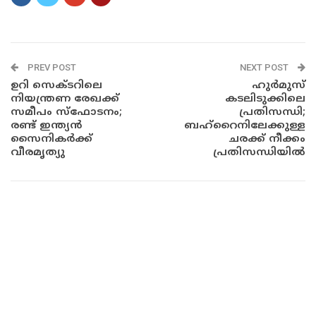
PREV POST
NEXT POST
ഉറി സെക്ടറിലെ
ഹുർമുസ്
നിയന്ത്രണ രേഖക്ക്
കടലിടുക്കിലെ
സമീപം സ്ഫോടനം;
പ്രതിസന്ധി;
രണ്ട് ഇന്ത്യൻ
ബഹ്‌റൈനിലേക്കുള്ള
സൈനികർക്ക്
ചരക്ക് നീക്കം
വീരമൃത്യു
പ്രതിസന്ധിയിൽ