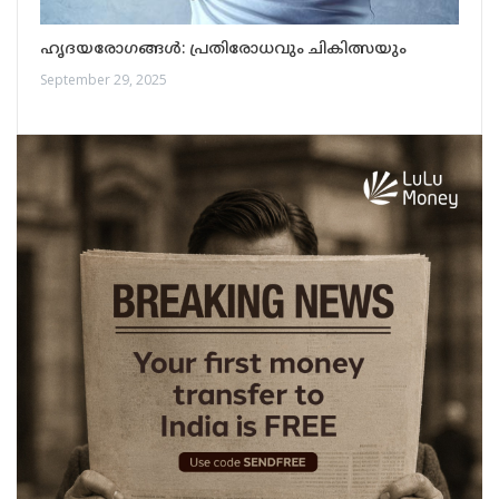
ഹൃദയരോഗങ്ങൾ: പ്രതിരോധവും ചികിത്സയും
September 29, 2025