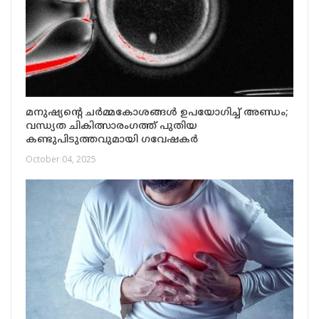
മനുഷ്യന്റെ ചര്‍മ്മകോശങ്ങള്‍ ഉപയോഗിച്ച് അണ്ഡം;
വന്ധ്യത ചികിത്സാരംഗത്ത് പുതിയ
കണ്ടുപിടുത്തവുമായി ഗവേഷകർ
October 04, 2025