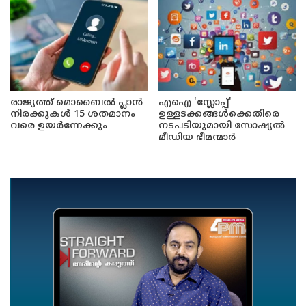
രാജ്യത്ത് മൊബൈൽ പ്ലാൻ
എഐ 'സ്ലോപ്പ്'
നിരക്കുകൾ 15 ശതമാനം
ഉള്ളടക്കങ്ങൾക്കെതിരെ
വരെ ഉയർന്നേക്കും
നടപടിയുമായി സോഷ്യൽ
മീഡിയ ഭീമന്മാർ