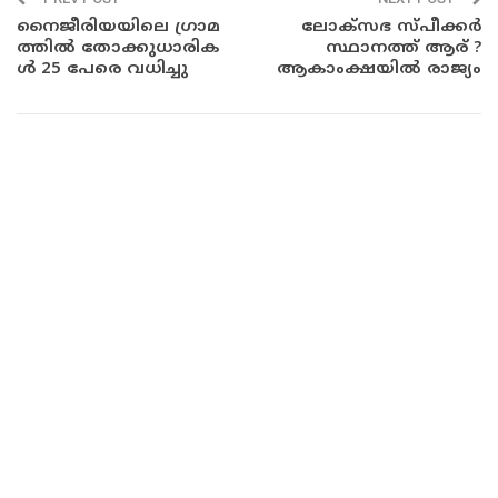
നൈ​ജീ​രി​യ​യി​ലെ ഗ്രാ​മ​
ലോക്സഭ സ്പീക്കർ
ത്തി​ൽ തോ​ക്കു​ധാ​രി​ക​
സ്ഥാനത്ത് ആര് ?
ൾ 25 പേ​രെ വ​ധി​ച്ചു
ആകാംക്ഷയിൽ രാജ്യം