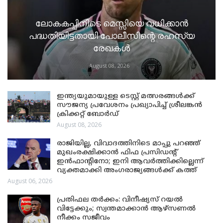
ലോകകപ്പിനിടെ മെസ്സിയെ വധിക്കാൻ
പദ്ധതിയിട്ടതായി പോലീസിന്റെ രഹസ്യ
രേഖകൾ
August 08, 2026
ഇന്ത്യയുമായുള്ള ടെസ്റ്റ് മത്സരങ്ങൾക്ക്
സൗജന്യ പ്രവേശനം പ്രഖ്യാപിച്ച് ശ്രീലങ്കൻ
ക്രിക്കറ്റ് ബോർഡ്
August 08, 2026
രാജിയില്ല, വിവാദത്തിനിടെ മാപ്പു പറഞ്ഞ്
മുഖംരക്ഷിക്കാൻ ഫിഫ പ്രസിഡന്റ്
ഇൻഫാന്റിനോ; ഇനി ആവർത്തിക്കില്ലെന്ന്
വ്യക്തമാക്കി അംഗരാജ്യങ്ങൾക്ക് കത്ത്
August 06, 2026
പ്രതിഫല തർക്കം: വിനീഷ്യസ് റയൽ
വിട്ടേക്കും; സ്വന്തമാക്കാൻ ആഴ്സണൽ
നീക്കം സജീവം