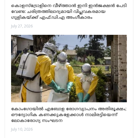
കൊളസ്ട്രോളിനെ വീഴ്ത്താൻ ഇനി ഇൻജക്ഷൻ പേടി
വേണ്ട: ചരിത്രത്തിലാദ്യമായി വിപ്ലവകരമായ
ഗുളികയ്ക്ക് എഫ്.ഡി.എ അംഗീകാരം
July 27, 2026
കോംഗോയിൽ എബോള രോഗവ്യാപനം അതിരൂക്ഷം;
ഔദ്യോഗിക കണക്കുകളേക്കാൾ നാലിരട്ടിയെന്ന്
ലോകാരോഗ്യ സംഘടന
July 10, 2026