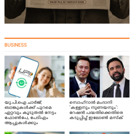
BUSINESS
യു.പി.ഐ ചാർജ്;
സൊഹ്റാൻ മംദാനി
ബാങ്കുകൾക്ക് പുറമെ
'കള്ളനും നുണയനും':
ഏറ്റവും കൂടുതൽ നേട്ടം
റേഷൻ പദ്ധതിക്കെതിരെ
ഫോൺപേ, പേടിഎം
കടുപ്പിച്ച് ഇലോൺ മസ്ക്
ആപ്പുകൾക്കും