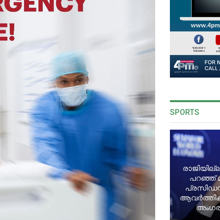
SPORTS
രാജിയില്ല
പറഞ്ഞ് 
പ്രസിഡന്
ആവർത്തിക്ക
അംഗരാ