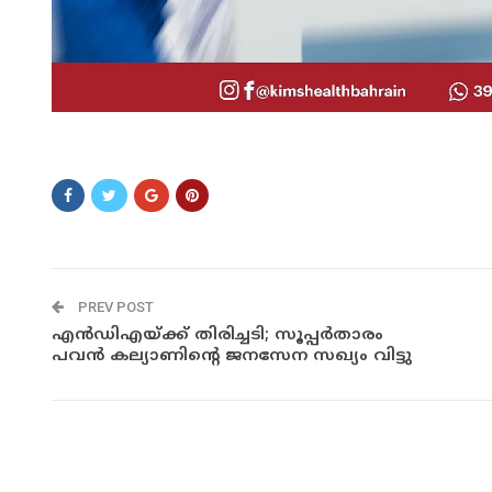
eresef
PREV POST
എന്‍ഡിഎയ്ക്ക് തിരിച്ചടി; സൂപ്പർതാരം
പവന്‍ കല്യാണിന്റെ ജനസേന സഖ്യം വിട്ടു