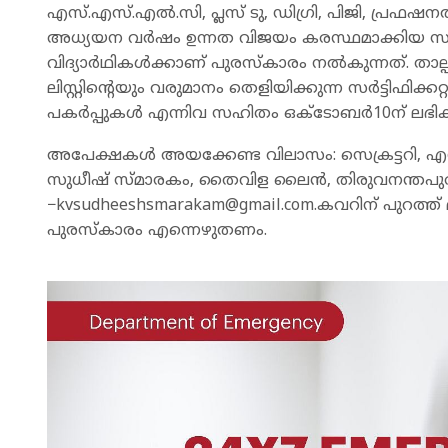
എസ്.എസ്.എൽ.സി, പ്ലസ് ടു, ഡിഗ്രി, പിജി, പ്രഫ
അധ്യയന വർഷം ഉന്നത വിജയം കരസ്ഥമാക്കിയ സാമ്പ
വിദ്യാർഥികൾക്കാണ് പുരസ്കാരം നൽകുന്നത്. താല്പ
ലിസ്റ്റിന്റെയും വരുമാനം തെളിയിക്കുന്ന സർട്ടിഫിക്ക
പകർപ്പുകൾ എന്നിവ സഹിതം ഒക്ടോബർ10ന് ലഭിക്
അപേക്ഷകൾ അയക്കേണ്ട വിലാസം: സെക്രട്ടറി, എസ്
സുധീഷ് സ്മാരകം, തൈവിള ലൈൻ, തിരുവനന്തപു
−
kvsudheeshsmarakam@gmail.com.
കവറിന് പുറത്ത
പുരസ്കാരം എന്നെഴുതണം.