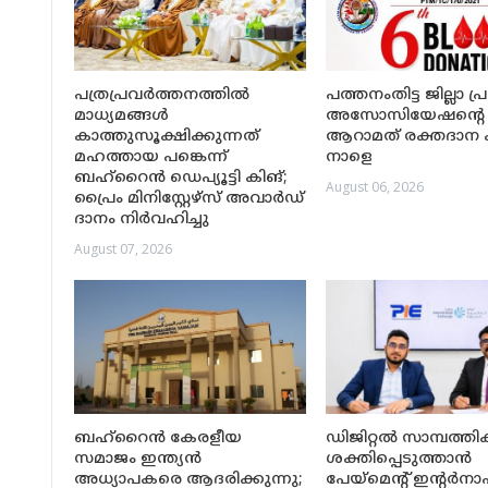
പത്രപ്രവർത്തനത്തിൽ
പത്തനംതിട്ട ജില്ലാ പ
മാധ്യമങ്ങൾ
അസോസിയേഷന്റെ
കാത്തുസൂക്ഷിക്കുന്നത്
ആറാമത് രക്തദാന ക്യ
മഹത്തായ പങ്കെന്ന്
നാളെ
ബഹ്‌റൈൻ ഡെപ്യൂട്ടി കിങ്;
August 06, 2026
പ്രൈം മിനിസ്റ്റേഴ്സ് അവാർഡ്
ദാനം നിർവഹിച്ചു
August 07, 2026
ബഹ്‌റൈൻ കേരളീയ
ഡിജിറ്റൽ സാമ്പത്ത
സമാജം ഇന്ത്യൻ
ശക്തിപ്പെടുത്താൻ
അധ്യാപകരെ ആദരിക്കുന്നു;
പേയ്‌മെന്റ് ഇന്റ