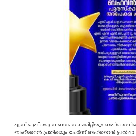
എസ്.എഫ്.ഐ സംസ്ഥാന കമ്മിറ്റിയും ബഹ്റൈനില
ബഹ്റൈൻ പ്രതിഭയും ചേർന്ന് ബഹ്റൈൻ പ്രതിഭാ