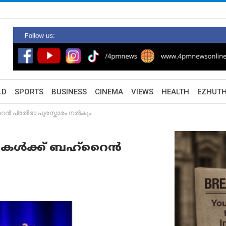
LD
SPORTS
BUSINESS
CINEMA
VIEWS
HEALTH
EZHUT
റൈൻ പ്രതിഭാ പുരസ്കാരം നൽകും
ത്ഥികൾക്ക് ബഹ്റൈൻ