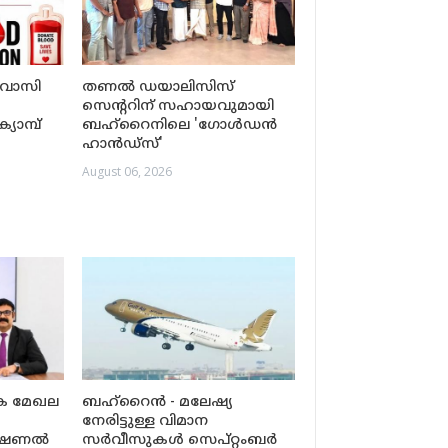
്രവാസി
തണൽ ഡയാലിസിസ്
സെന്ററിന് സഹായവുമായി
ാമ്പ്
ബഹ്‌റൈനിലെ 'ഗോൾഡൻ
ഹാൻഡ്‌സ്'
August 06, 2026
ിക മേഖല
ബഹ്‌റൈൻ - മലേഷ്യ
നേരിട്ടുള്ള വിമാന
ർനാഷണൽ
സർവീസുകൾ സെപ്റ്റംബർ