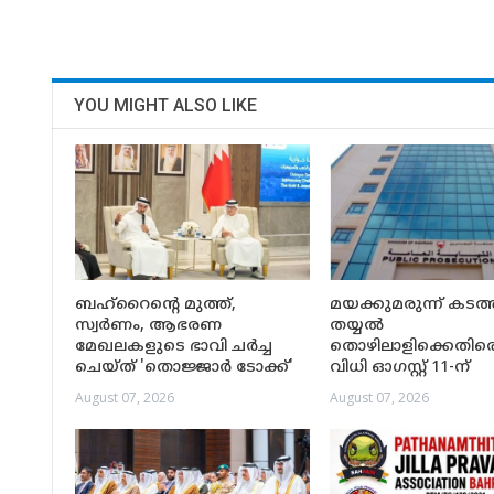
YOU MIGHT ALSO LIKE
ബഹ്‌റൈന്റെ മുത്ത്,
മയക്കുമരുന്ന് കടത്
സ്വർണം, ആഭരണ
തയ്യൽ
മേഖലകളുടെ ഭാവി ചർച്ച
തൊഴിലാളിക്കെതിര
ചെയ്ത് 'തൊജ്ജാർ ടോക്ക്'
വിധി ഓഗസ്റ്റ് 11-ന്
August 07, 2026
August 07, 2026