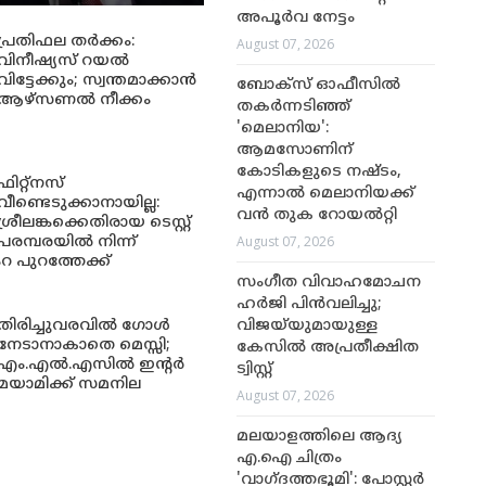
അപൂർവ നേട്ടം
പ്രതിഫല തർക്കം:
August 07, 2026
വിനീഷ്യസ് റയൽ
വിട്ടേക്കും; സ്വന്തമാക്കാൻ
ബോക്സ് ഓഫീസിൽ
ആഴ്സണൽ നീക്കം
തകർന്നടിഞ്ഞ്
'മെലാനിയ':
ആമസോണിന്
കോടികളുടെ നഷ്ടം,
ഫിറ്റ്നസ്
എന്നാൽ മെലാനിയക്ക്
വീണ്ടെടുക്കാനായില്ല:
വൻ തുക റോയൽറ്റി
ശ്രീലങ്കക്കെതിരായ ടെസ്റ്റ്
August 07, 2026
പരമ്പരയിൽ നിന്ന്
റ പുറത്തേക്ക്
സംഗീത വിവാഹമോചന
ഹർജി പിൻവലിച്ചു;
തിരിച്ചുവരവിൽ ഗോൾ
വിജയ്‌യുമായുള്ള
നേടാനാകാതെ മെസ്സി;
കേസിൽ അപ്രതീക്ഷിത
എം.എൽ.എസിൽ ഇന്റർ
ട്വിസ്റ്റ്
മയാമിക്ക് സമനില
August 07, 2026
മലയാളത്തിലെ ആദ്യ
എ.ഐ ചിത്രം
'വാഗ്ദത്തഭൂമി': പോസ്റ്റർ