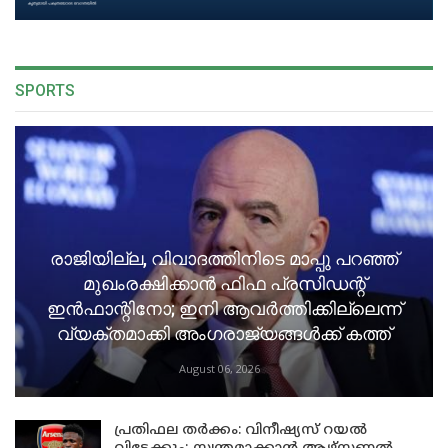
SPORTS
രാജിയില്ല, വിവാദത്തിനിടെ മാപ്പു പറഞ്ഞ്
മുഖംരക്ഷിക്കാൻ ഫിഫ പ്രസിഡന്റ്
ഇൻഫാന്റിനോ; ഇനി ആവർത്തിക്കില്ലെന്ന്
വ്യക്തമാക്കി അംഗരാജ്യങ്ങൾക്ക് കത്ത്
August 06, 2026
പ്രതിഫല തർക്കം: വിനീഷ്യസ് റയൽ