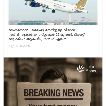
ബഹ്‌റൈൻ - മലേഷ്യ നേരിട്ടുള്ള വിമാന
സർവീസുകൾ സെപ്റ്റംബർ 29 മുതൽ: ടിക്കറ്റ്
ബുക്കിംഗ് ആരംഭിച്ച് ഗൾഫ് എയർ
August 06, 2026