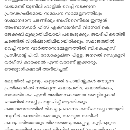
ഡയമണ്ട് ജൂബിലി ഹാളിൽ വെച്ച് നടക്കുന്ന
പ്രൗഢഗംഭീരമായ സമാപന സമ്മേളനത്തിലും
സമ്മാനദാന ചടങ്ങിലും ബഹ്‌റൈനിലെ ഇന്ത്യൻ
അംബാസഡർ ഹിസ് എക്സലൻസി വിനോദ് കെ.
ജേക്കബ് മുഖ്യാതിഥിയായി പങ്കെടുക്കും. ജയദീപ് ഭരത്ജി
ചടങ്ങിൽ വിശിഷ്ടാതിഥിയായിരിക്കും. സമാജത്തിൽ
വെച്ച് നടന്ന വാർത്താസമ്മേളനത്തിൽ ബി.കെ.എസ്
പ്രസിഡന്റ് പി.വി. രാധാകൃഷ്ണ പിള്ള, ജനറൽ സെക്രട്ടറി
വർഗീസ് കാരക്കൽ എന്നിവരാണ് ഇക്കാര്യം
ഔദ്യോഗികമായി അറിയിച്ചത്.
മേളയിൽ ഏറ്റവും കൂടുതൽ പോയിന്റുകൾ നേടുന്ന
പ്രതിഭകൾക്ക് നൽകുന്ന കലാപ്രതിഭ, കലാതിലകം,
ബാലതിലകം എന്നീ അഭിമാനകരമായ ടൈറ്റിലുകൾ
ചടങ്ങിൽ വെച്ച് പ്രഖ്യാപിച്ച് ആദരിക്കും.
കലോത്സവത്തിൽ മികച്ച പ്രകടനം കാഴ്ചവെച്ച ഗായത്രി
സുധീർ കലാതിലകമായും, സംവൃത സതീഷ്
കലാപ്രതിഭയായും തിരഞ്ഞെടുക്കപ്പെട്ടു. കുട്ടികളുടെ