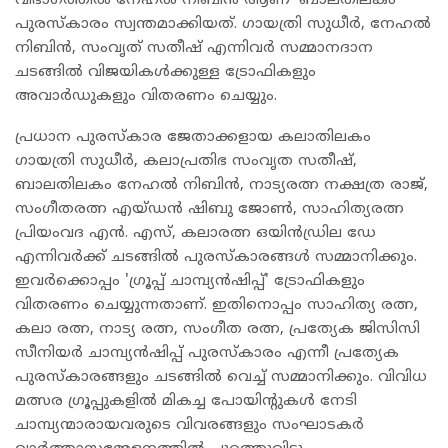
വിഭാഗത്തിൽ നേഹൽ നിബിൻ ആണ് 'ബാലതിലകം'
പുരസ്കാരം സ്വന്തമാക്കിയത്. ഗായത്രി സുധീർ, നേഹൽ
നിബിൻ, സംവൃത് സതീഷ് എന്നിവർ സമ്മാനദാന
ചടങ്ങിൽ വിജയികൾക്കുള്ള ട്രോഫികളും
അവാർഡുകളും വിതരണം ചെയ്യും.
പ്രധാന പുരസ്കാര ജേതാക്കളായ കലാതിലകം
ഗായത്രി സുധീർ, കലാപ്രതിഭ സംവൃത സതീഷ്,
ബാലതിലകം നേഹൽ നിബിൻ, നാട്യരത്ന നക്ഷത്ര രാജ്,
സംഗീതരത്ന എയ്ഡൻ ഷിബു ജോൺ, സാഹിത്യരത്ന
പ്രിയംവദ എൻ. എസ്, കലാരത്ന ഒയിൻഡ്രില ഡേ
എന്നിവർക്ക് ചടങ്ങിൽ പുരസ്കാരങ്ങൾ സമ്മാനിക്കും.
ഇവർക്കൊപ്പം 'ഗ്രൂപ്പ് ചാമ്പ്യൻഷിപ്പ്' ട്രോഫികളും
വിതരണം ചെയ്യുന്നതാണ്. ഇതിനൊപ്പം സാഹിത്യ രത്ന,
കലാ രത്ന, നാട്യ രത്ന, സംഗീത രത്ന, പ്രത്യേക ജിസിസി
സീനിയർ ചാമ്പ്യൻഷിപ്പ് പുരസ്‌കാരം എന്നീ പ്രത്യേക
പുരസ്കാരങ്ങളും ചടങ്ങിൽ വെച്ച് സമ്മാനിക്കും. വിവിധ
മത്സര ഗ്രൂപ്പുകളിൽ മികച്ച പോയിന്റുകൾ നേടി
ചാമ്പ്യന്മാരായവരുടെ വിവരങ്ങളും സംഘാടകർ