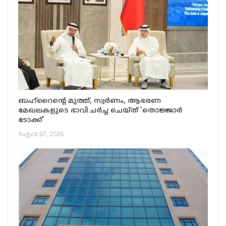
ബഹ്‌റൈന്റെ മുത്ത്, സ്വർണം, ആഭരണ
മേഖലകളുടെ ഭാവി ചർച്ച ചെയ്ത് 'തൊജ്ജാർ
ടോക്ക്'
August 07, 2026