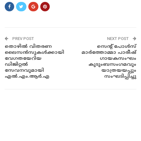
PREV POST
NEXT POST
തൊഴിൽ വിതരണ
സെന്റ് പോൾസ്
ലൈസൻസുകൾക്കായി
മാർത്തോമ്മാ പാരീഷ്
വേഗതയേറിയ
ഗായകസംഘം
ഡിജിറ്റൽ
കുടുംബസംഗമവും
സേവനവുമായി
യാത്രയയപ്പും
എൽ.എം.ആർ.എ
സംഘടിപ്പിച്ചു