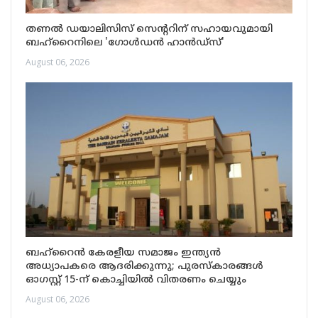
തണൽ ഡയാലിസിസ് സെന്ററിന് സഹായവുമായി
ബഹ്‌റൈനിലെ 'ഗോൾഡൻ ഹാൻഡ്‌സ്'
August 06, 2026
ബഹ്‌റൈൻ കേരളീയ സമാജം ഇന്ത്യൻ
അധ്യാപകരെ ആദരിക്കുന്നു; പുരസ്‌കാരങ്ങൾ
ഓഗസ്റ്റ് 15-ന് കൊച്ചിയിൽ വിതരണം ചെയ്യും
August 06, 2026