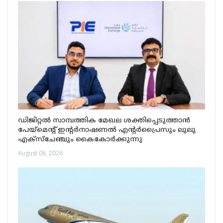
ഡിജിറ്റൽ സാമ്പത്തിക മേഖല ശക്തിപ്പെടുത്താൻ
പേയ്‌മെന്റ് ഇന്റർനാഷണൽ എന്റർപ്രൈസും ലുലു
എക്‌സ്‌ചേഞ്ചും കൈകോർക്കുന്നു
August 06, 2026