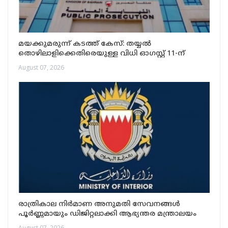
മയക്കുമരുന്ന് കടത്ത് കേസ്: തയ്യൽ
തൊഴിലാളിക്കെതിരെയുള്ള വിധി ഓഗസ്റ്റ് 11-ന്
August 07, 2026
രാത്രികാല നിർമാണ അനുമതി സേവനങ്ങൾ
പൂർണ്ണമായും ഡിജിറ്റലാക്കി ആഭ്യന്തര മന്ത്രാലയം
August 07, 2026