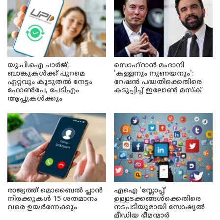
യു.പി.ഐ ചാർജ്;
സൊഹ്റാൻ മംദാനി
ബാങ്കുകൾക്ക് പുറമെ
'കള്ളനും നുണയനും':
ഏറ്റവും കൂടുതൽ നേട്ടം
റേഷൻ പദ്ധതിക്കെതിരെ
ഫോൺപേ, പേടിഎം
കടുപ്പിച്ച് ഇലോൺ മസ്ക്
ആപ്പുകൾക്കും
രാജ്യത്ത് മൊബൈൽ പ്ലാൻ
എഐ 'സ്ലോപ്പ്'
നിരക്കുകൾ 15 ശതമാനം
ഉള്ളടക്കങ്ങൾക്കെതിരെ
വരെ ഉയർന്നേക്കും
നടപടിയുമായി സോഷ്യൽ
മീഡിയ ഭീമന്മാർ