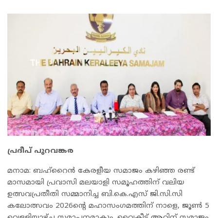
പ്രദീപ് പുറവങ്കര
മനാമ: ബഹ്‌റൈൻ കേരളീയ സമാജം കഴിഞ്ഞ രണ്ട്
മാസമായി പ്രവാസി മലയാളി സമൂഹത്തിന് വലിയ
ഉത്സവപ്രതീതി സമ്മാനിച്ച ബി.കെ.എസ് ജി.സി.സി
കലോത്സവം 2026ന്റെ മഹാസംഗമത്തിന് നാളെ, ജൂൺ 5
വെള്ളിയാഴ്ച സമാപനമാകും. വൈകീട്ട് ആറിന് സമാജം