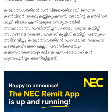
വാർത്താസമ്മേളനത്തിൽ പുറത്തുവിട്ടു.
കലോത്സവത്തിന്റെ വൻ വിജയത്തിനായി ജനറൽ
കൺവീനർ രേണു ഉണ്ണികൃഷ്ണൻ, ജോയിന്റ് കൺവീനർ
സുമി ജിജോ എന്നിവരുടെ നേതൃത്വത്തിൽ
അഹോരാത്രം പ്രവർത്തിച്ച 150 ഓളം വരുന്ന കമ്മിറ്റി
അംഗങ്ങളെ സമാജം എക്സിക്യൂട്ടീവ് കമ്മിറ്റി പ്രത്യേകം
അഭിനന്ദിച്ചു. കലോത്സവത്തിന്റെ പ്രൗഢമായ സമാപന
ചടങ്ങുകളിലേക്ക് എല്ലാ പ്രവാസികളെയും
കലാസ്വാദകരെയും ബി.കെ.എസ് ഭാരവാഹികൾ
ഹൃദയപൂർവ്വം ക്ഷണിച്ചിട്ടുണ്ട്.