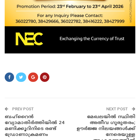
േിേി
PREV POST
NEXT POST
ബഹ്‌റൈൻ
മേഖലയിൽ സ്ഥിതി
വ്യോമാതിർത്തിയിൽ 24
അതീവ ഗുരുതരം;
മണിക്കൂറിനിടെ രണ്ട്
ഊർജ്ജ നിലയങ്ങൾക്ക്
ഡ്രോണാക്രമണം
നേരെയുള്ള