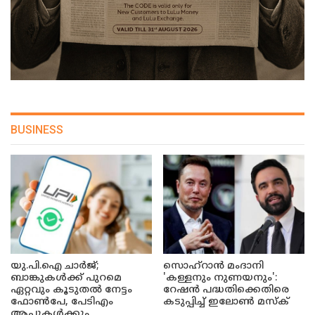
BUSINESS
യു.പി.ഐ ചാർജ്;
സൊഹ്റാൻ മംദാനി
ബാങ്കുകൾക്ക് പുറമെ
'കള്ളനും നുണയനും':
ഏറ്റവും കൂടുതൽ നേട്ടം
റേഷൻ പദ്ധതിക്കെതിരെ
ഫോൺപേ, പേടിഎം
കടുപ്പിച്ച് ഇലോൺ മസ്ക്
ആപ്പുകൾക്കും