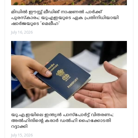
മിഡിൽ ഈസ്റ്റ് ലീഡിങ് നാഷണൽ പാർക്ക്
പുരസ്കാരം; യുഎഇയുടെ ഏക പ്രതിനിധിയായി
ഷാർജയുടെ 'മെലീഹ'
July 16, 2026
യു.എ.ഇയിലെ ഇന്ത്യൻ പാസ്‌പോർട്ട് വിതരണം;
അൽഹിന്ദിന്റെ കരാർ ഡൽഹി ഹൈക്കോടതി
റദ്ദാക്കി
July 15, 2026