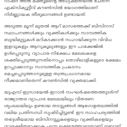
റാഷിദ് അൽ മക്തൂമിന്റെ അധ്യക്ഷതയിൽ ചേർന്ന
എക്സിക്യൂട്ടീവ് കൗൺസിൽ യോഗത്തിലാണ്
നിർണ്ണായക തീരുമാനങ്ങൾ ഉണ്ടായത്.
അടുത്ത മൂന്ന് മുതൽ ആറ് മാസത്തേക്ക് ബിസിനസ്
സ്ഥാപനങ്ങൾക്കും വ്യക്തികൾക്കും സാമ്പത്തിക
ബുദ്ധിമുട്ടുകൾ മറികടക്കാൻ സഹായിക്കുന്ന വിവിധ
ഇളവുകളും ആനുകൂല്യങ്ങളും ഈ പാക്കേജിൽ
ഉൾപ്പെടുന്നു. വ്യാപാര-നിക്ഷേപ മേഖലകളെ
ശക്തിപ്പെടുത്തുന്നതിനൊപ്പം തൊഴിലാളികളുടെ ക്ഷേമം
ഉറപ്പാക്കാനും സാമ്പത്തിക പ്രകടനം
മെച്ചപ്പെടുത്താനുമുള്ള തന്ത്രപ്രധാനമായ
നീക്കമാണിതെന്ന് കൗൺസിൽ വ്യക്തമാക്കി.
യുഎസ്-ഇസ്രായേൽ-ഇറാൻ സംഘർഷത്തെത്തുടർന്ന്
രാജ്യാന്തര വ്യാപാര മേഖലയിലും വിതരണ
ശൃംഖലയിലും ഉണ്ടായ തടസ്സങ്ങൾ ആഗോളതലത്തിൽ
വലിയ പ്രതിസന്ധി സൃഷ്ടിച്ചിട്ടുണ്ട്. ഈ സാഹചര്യത്തിൽ
തദ്ദേശീയമായ ബിസിനസ്സുകളെയും വ്യക്തികളെയും
സുരക്ഷിതമാക്കുക എന്ന ലക്ഷ്യത്തോടെയാണ് ദുബായ്