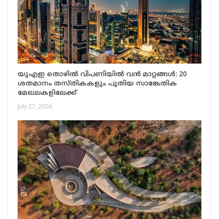
യുഎഇ തൊഴിൽ വിപണിയിൽ വൻ മാറ്റങ്ങൾ: 20
ശതമാനം തസ്തികകളും പുതിയ സാങ്കേതിക
മേഖലകളിലേക്ക്
July 27, 2026