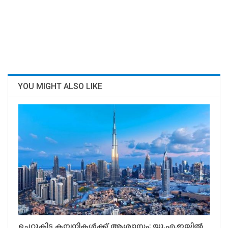
YOU MIGHT ALSO LIKE
ചെറുകിട കമ്പനികൾക്ക് ആശ്വാസം: യു.എ.ഇയിൽ