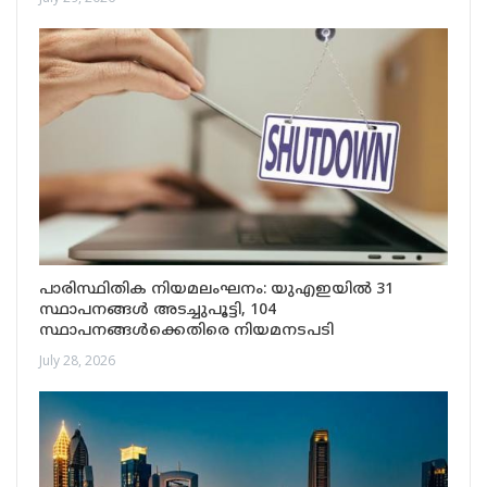
പാരിസ്ഥിതിക നിയമലംഘനം: യുഎഇയിൽ 31
സ്ഥാപനങ്ങൾ അടച്ചുപൂട്ടി, 104
സ്ഥാപനങ്ങൾക്കെതിരെ നിയമനടപടി
July 28, 2026