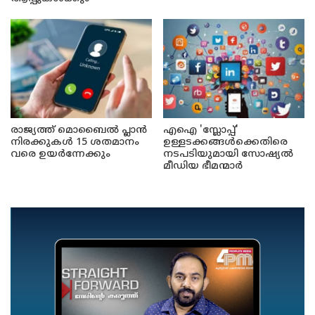
രാജ്യത്ത് മൊബൈൽ പ്ലാൻ
എഐ 'സ്ലോപ്പ്'
നിരക്കുകൾ 15 ശതമാനം
ഉള്ളടക്കങ്ങൾക്കെതിരെ
വരെ ഉയർന്നേക്കും
നടപടിയുമായി സോഷ്യൽ
മീഡിയ ഭീമന്മാർ