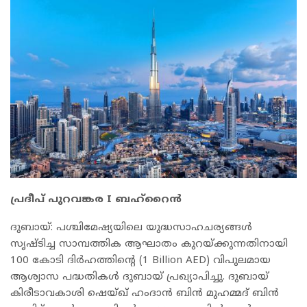
പ്രദീപ് പുറവങ്കര I ബഹ്റൈൻ
ദുബായ്: പശ്ചിമേഷ്യയിലെ യുദ്ധസാഹചര്യങ്ങൾ
സൃഷ്ടിച്ച സാമ്പത്തിക ആഘാതം കുറയ്ക്കുന്നതിനായി
100 കോടി ദിർഹത്തിന്റെ (1 Billion AED) വിപുലമായ
ആശ്വാസ പദ്ധതികൾ ദുബായ് പ്രഖ്യാപിച്ചു. ദുബായ്
കിരീടാവകാശി ഷെയ്ഖ് ഹംദാൻ ബിൻ മുഹമ്മദ് ബിൻ