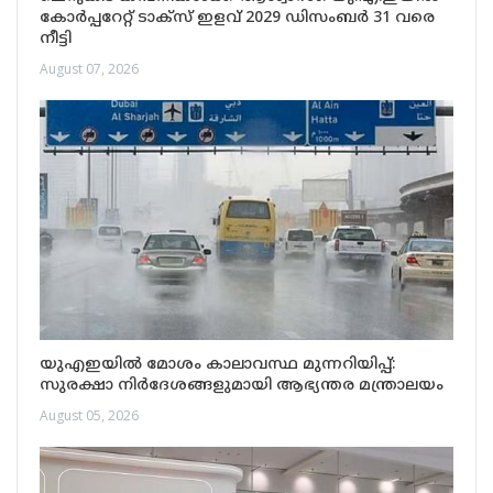
കോർപ്പറേറ്റ് ടാക്സ് ഇളവ് 2029 ഡിസംബർ 31 വരെ
നീട്ടി
August 07, 2026
യുഎഇയിൽ മോശം കാലാവസ്ഥ മുന്നറിയിപ്പ്:
സുരക്ഷാ നിർദേശങ്ങളുമായി ആഭ്യന്തര മന്ത്രാലയം
August 05, 2026