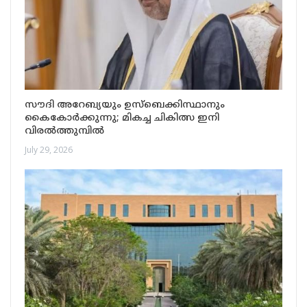
സൗദി അറേബ്യയും ഉസ്ബെക്കിസ്ഥാനും
കൈകോർക്കുന്നു; മികച്ച ചികിത്സ ഇനി
വിരൽത്തുമ്പിൽ
July 29, 2026