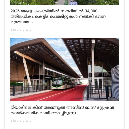
2026 ആദ്യ പകുതിയിൽ സൗദിയിൽ 34,000-
ത്തിലധികം കെട്ടിട പെർമിറ്റുകൾ നൽകി ഭവന
മന്ത്രാലയം
July 28, 2026
റിയാദിലെ കിങ് അബ്ദുൽ അസീസ് ബസ് സ്റ്റേഷൻ
താൽക്കാലികമായി അടച്ചിടുന്നു
July 28, 2026