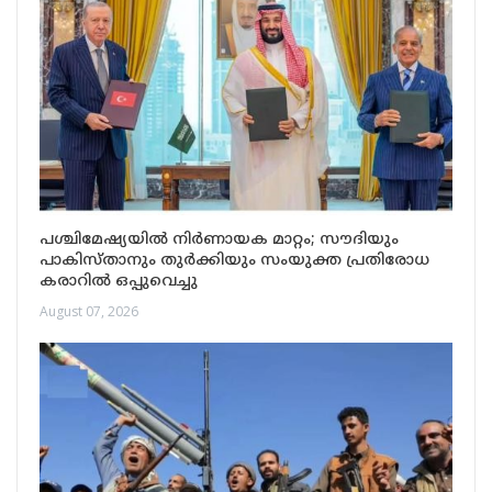
പശ്ചിമേഷ്യയിൽ നിർണായക മാറ്റം; സൗദിയും
പാകിസ്താനും തുർക്കിയും സംയുക്ത പ്രതിരോധ
കരാറിൽ ഒപ്പുവെച്ചു
August 07, 2026