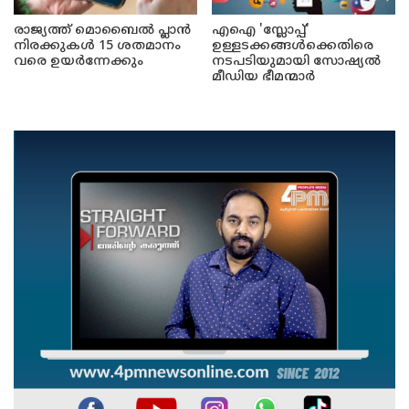
രാജ്യത്ത് മൊബൈൽ പ്ലാൻ
എഐ 'സ്ലോപ്പ്'
നിരക്കുകൾ 15 ശതമാനം
ഉള്ളടക്കങ്ങൾക്കെതിരെ
വരെ ഉയർന്നേക്കും
നടപടിയുമായി സോഷ്യൽ
മീഡിയ ഭീമന്മാർ