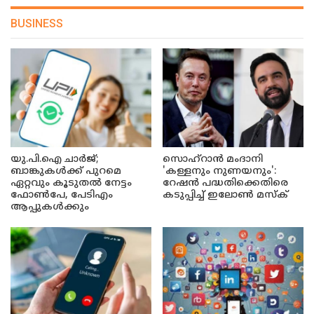
BUSINESS
യു.പി.ഐ ചാർജ്;
സൊഹ്റാൻ മംദാനി
ബാങ്കുകൾക്ക് പുറമെ
'കള്ളനും നുണയനും':
ഏറ്റവും കൂടുതൽ നേട്ടം
റേഷൻ പദ്ധതിക്കെതിരെ
ഫോൺപേ, പേടിഎം
കടുപ്പിച്ച് ഇലോൺ മസ്ക്
ആപ്പുകൾക്കും