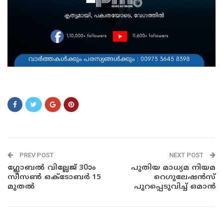
Aassaads
PREV POST
NEXT POST
ഗ്ലോബൽ വില്ലേജ് 30ാം
പുതിയ മാധ്യമ നിയമ
സീസൺ ഒക്ടോബർ 15
റെഗുലേഷൻസ്
മുതൽ
പുറപ്പെടുവിച്ച് ഒമാൻ