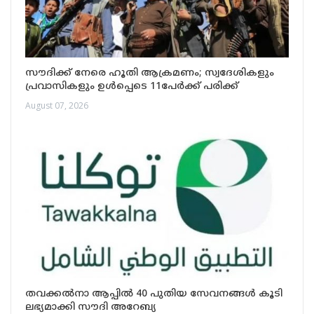
സൗദിക്ക് നേരെ ഹൂതി ആക്രമണം; സ്വദേശികളും
പ്രവാസികളും ഉൾപ്പെടെ 11പേർക്ക് പരിക്ക്
August 07, 2026
തവക്കൽനാ ആപ്പിൽ 40 പുതിയ സേവനങ്ങൾ കൂടി
ലഭ്യമാക്കി സൗദി അറേബ്യ