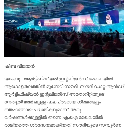
ഷീബ വിജയൻ
യാംബു I ആർട്ടിഫിഷ്യൽ ഇന്റലിജൻസ് മേഖലയിൽ
ആഗോളതലത്തിൽ മുന്നേറി സൗദി. സൗദി ഡാറ്റ ആൻഡ്
ആർട്ടിഫിഷ്യൽ ഇന്റലിജൻസ് അതോറിറ്റിയുടെ
നേതൃത്വത്തിലുള്ള ഫലപ്രദമായ ശ്രമങ്ങളും
ബ്രഹത്തായ പദ്ധതികളുമാണ് ആറു
വർഷങ്ങൾക്കുള്ളിൽ തന്നെ എ.ഐ മേഖലയിൽ
രാജ്യത്തെ ശ്രദ്ധേയമാക്കിയത്. സൗദിയുടെ സമ്പൂർണ