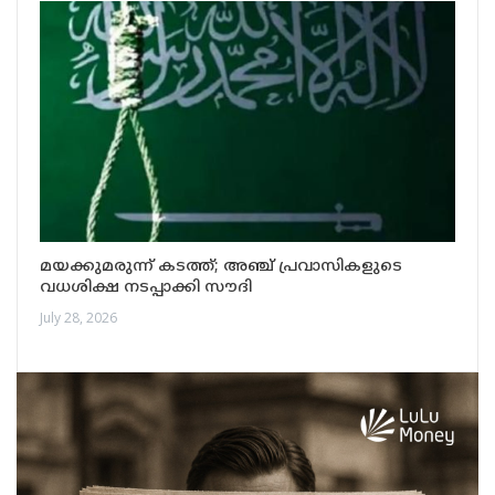
മയക്കുമരുന്ന് കടത്ത്; അഞ്ച് പ്രവാസികളുടെ
വധശിക്ഷ നടപ്പാക്കി സൗദി
July 28, 2026