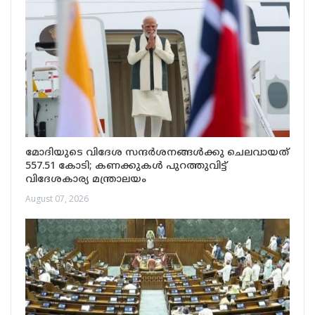
മോദിയുടെ വിദേശ സന്ദർശനങ്ങൾക്കു ചെലവായത്
557.51 കോടി; കണക്കുകൾ പുറത്തുവിട്ട്
വിദേശകാര്യ മന്ത്രാലയം
August 07, 2026