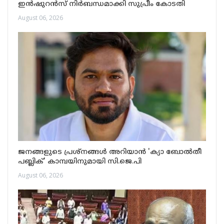
ഇൻഷുറൻസ് നിർബന്ധമാക്കി സുപ്രീം കോടതി
August 06, 2026
ജനങ്ങളുടെ പ്രശ്നങ്ങൾ അറിയാൻ 'ക്യാ ബോൽതീ
പബ്ലിക്' കാമ്പയിനുമായി സി.ജെ.പി
August 06, 2026