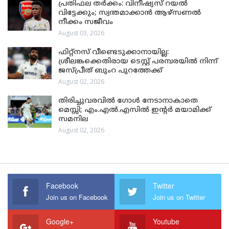
പ്രതിഫല തർക്കം: വിനീഷ്യസ് റയൽ
വിട്ടേക്കും; സ്വന്തമാക്കാൻ ആഴ്സണൽ
നീക്കം സജീവം
August 03, 2026
ഫിറ്റ്നസ് വീണ്ടെടുക്കാനായില്ല:
ശ്രീലങ്കക്കെതിരായ ടെസ്റ്റ് പരമ്പരയിൽ നിന്ന്
ജസ്പ്രീത് ബുംറ പുറത്തേക്ക്
August 02, 2026
തിരിച്ചുവരവിൽ ഗോൾ നേടാനാകാതെ
മെസ്സി; എം.എൽ.എസിൽ ഇന്റർ മയാമിക്ക്
സമനില
August 02, 2026
Facebook
Twitter
Join us on Facebook
Join us on Twitter
Google+
Youtube