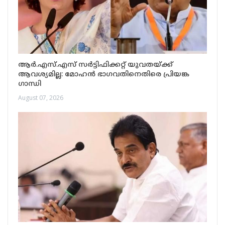
ആർ.എസ്.എസ് സർട്ടിഫിക്കറ്റ് യുവതയ്ക്ക്
ആവശ്യമില്ല: മോഹൻ ഭാഗവതിനെതിരെ പ്രിയങ്ക
ഗാന്ധി
August 07, 2026