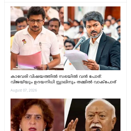
കാവേരി വിഷയത്തിൽ സഭയിൽ വൻ പോര്:
വിജയ്‌യും ഉദയനിധി സ്റ്റാലിനും തമ്മിൽ വാക്പോര്
August 07, 2026