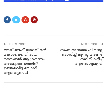
XZ CCXZCXZ
PREV POST
NEXT POST
അഖിലേഷ് യാദവിന്റെ
സംസ്ഥാനത്ത് ഷിഗെല്ല
മകൾക്കെതിരായ
ബാധിച്ച് മൂന്നു മരണം;
സൈബർ ആക്രമണം:
സ്ഥിരീകറിച്ച്
അന്വേഷണത്തിന്
ആരോഗ്യമന്ത്രി
ഉത്തരവിട്ട് യോഗി
ആദിത്യനാഥ്