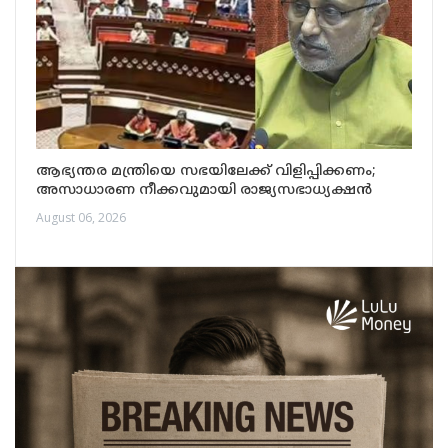
ആഭ്യന്തര മന്ത്രിയെ സഭയിലേക്ക് വിളിപ്പിക്കണം;
അസാധാരണ നീക്കവുമായി രാജ്യസഭാധ്യക്ഷൻ
August 06, 2026