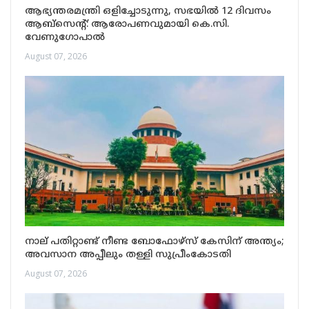
ആഭ്യന്തരമന്ത്രി ഒളിച്ചോടുന്നു, സഭയിൽ 12 ദിവസം
ആബ്‌സെന്റ്: ആരോപണവുമായി കെ.സി.
വേണുഗോപാൽ
August 07, 2026
നാല് പതിറ്റാണ്ട് നീണ്ട ബോഫോഴ്സ് കേസിന് അന്ത്യം;
അവസാന അപ്പീലും തള്ളി സുപ്രീംകോടതി
August 07, 2026