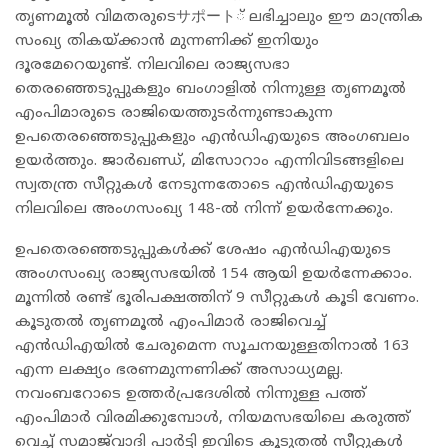
തൃണമൂൽ വിമതരുടെサポート് ലഭിച്ചാലും ഈ മാന്ത്രിക
സംഖ്യ തികയ്ക്കാൻ മുന്നണിക്ക് ഇനിയും
ദൂരമേറെയുണ്ട്. നിലവിലെ രാജ്യസഭാ
തെരഞ്ഞെടുപ്പുകളും ബംഗാളിൽ നിന്നുള്ള തൃണമൂൽ
എംപിമാരുടെ രാജിയെത്തുടർന്നുണ്ടാകുന്ന
ഉപതെരഞ്ഞെടുപ്പുകളും എൻഡിഎയുടെ അംഗബലം
ഉയർത്തും. ജാർഖണ്ഡ്, മിസോറാം എന്നിവിടങ്ങളിലെ
സ്വതന്ത്ര സീറ്റുകൾ നേടുന്നതോടെ എൻഡിഎയുടെ
നിലവിലെ അംഗസംഖ്യ 148-ൽ നിന്ന് ഉയർന്നേക്കും.
ഉപതെരഞ്ഞെടുപ്പുകൾക്ക് ശേഷം എൻഡിഎയുടെ
അംഗസംഖ്യ രാജ്യസഭയിൽ 154 ആയി ഉയർന്നേക്കാം.
മൂന്നിൽ രണ്ട് ഭൂരിപക്ഷത്തിന് 9 സീറ്റുകൾ കൂടി വേണം.
കൂടുതൽ തൃണമൂൽ എംപിമാർ രാജിവെച്ച്
എൻഡിഎയിൽ ചേരുമെന്ന സൂചനയുള്ളതിനാൽ 163
എന്ന ലക്ഷ്യം ഭരണമുന്നണിക്ക് അസാധ്യമല്ല.
നവംബറോടെ ഉത്തർപ്രദേശിൽ നിന്നുള്ള പത്ത്
എംപിമാർ വിരമിക്കുമ്പോൾ, നിയമസഭയിലെ കരുത്ത്
വെച്ച് സമാജ്‌വാദി പാർട്ടി ഇവിടെ കൂടുതൽ സീറ്റുകൾ