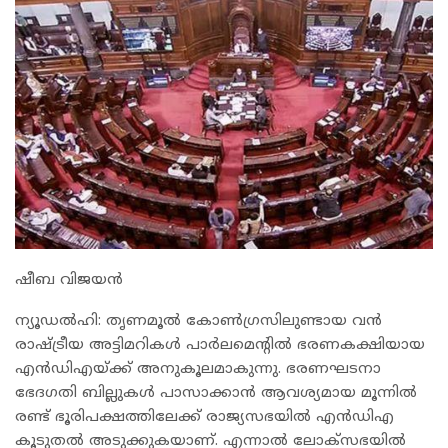
ഷീബ വിജയൻ
ന്യൂഡൽഹി: തൃണമൂൽ കോൺഗ്രസിലുണ്ടായ വൻ
രാഷ്ട്രീയ അട്ടിമറികൾ പാർലമെന്റിൽ ഭരണകക്ഷിയായ
എൻഡിഎയ്ക്ക് അനുകൂലമാകുന്നു. ഭരണഘടനാ
ഭേദഗതി ബില്ലുകൾ പാസാക്കാൻ ആവശ്യമായ മൂന്നിൽ
രണ്ട് ഭൂരിപക്ഷത്തിലേക്ക് രാജ്യസഭയിൽ എൻഡിഎ
കൂടുതൽ അടുക്കുകയാണ്. എന്നാൽ ലോക്സഭയിൽ