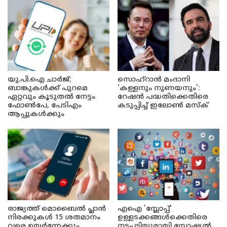
യു.പി.ഐ ചാർജ്;
സൊഹ്റാൻ മംദാനി
ബാങ്കുകൾക്ക് പുറമെ
'കള്ളനും നുണയനും':
ഏറ്റവും കൂടുതൽ നേട്ടം
റേഷൻ പദ്ധതിക്കെതിരെ
ഫോൺപേ, പേടിഎം
കടുപ്പിച്ച് ഇലോൺ മസ്ക്
ആപ്പുകൾക്കും
രാജ്യത്ത് മൊബൈൽ പ്ലാൻ
എഐ 'സ്ലോപ്പ്'
നിരക്കുകൾ 15 ശതമാനം
ഉള്ളടക്കങ്ങൾക്കെതിരെ
വരെ ഉയർന്നേക്കും
നടപടിയുമായി സോഷ്യൽ