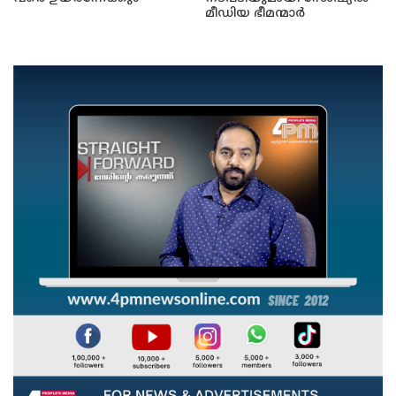
മീഡിയ ഭീമന്മാർ