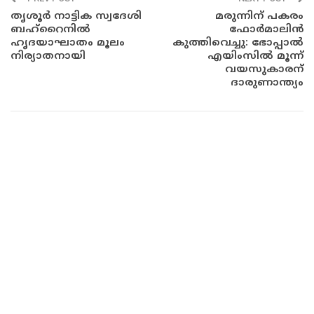
തൃശൂർ നാട്ടിക സ്വദേശി
മരുന്നിന് പകരം
ബഹ്‌റൈനിൽ
ഫോർമാലിൻ
ഹൃദയാഘാതം മൂലം
കുത്തിവെച്ചു: ഭോപ്പാൽ
നിര്യാതനായി
എയിംസിൽ മൂന്ന്
വയസുകാരന്
ദാരുണാന്ത്യം