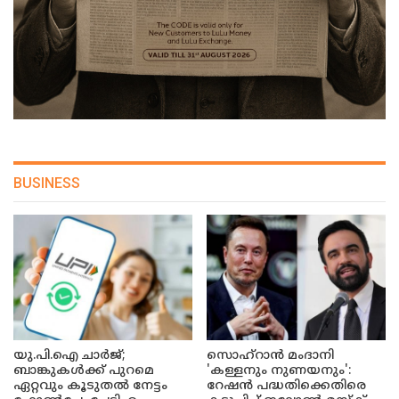
BUSINESS
യു.പി.ഐ ചാർജ്;
സൊഹ്റാൻ മംദാനി
ബാങ്കുകൾക്ക് പുറമെ
'കള്ളനും നുണയനും':
ഏറ്റവും കൂടുതൽ നേട്ടം
റേഷൻ പദ്ധതിക്കെതിരെ