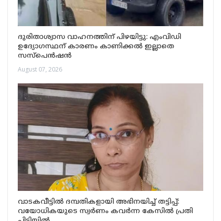
ദുരിതാശ്വാസ വാഹനത്തിന് പിഴയിട്ടു: എംവിഡി
ഉദ്യോഗസ്ഥന് കാരണം കാണിക്കൽ ഇല്ലാതെ
സസ്‌പെൻഷൻ
August 07, 2026
വാടകവീട്ടിൽ ദമ്പതികളായി അഭിനയിച്ച് തട്ടിപ്പ്:
വയോധികയുടെ സ്വർണം കവർന്ന കേസിൽ പ്രതി
പിടിയിൽ