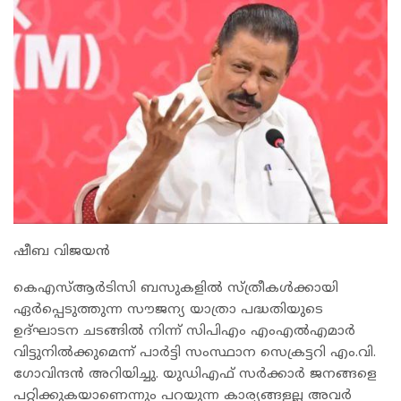
ഷീബ വിജയൻ
കെഎസ്ആർടിസി ബസുകളിൽ സ്ത്രീകൾക്കായി
ഏർപ്പെടുത്തുന്ന സൗജന്യ യാത്രാ പദ്ധതിയുടെ
ഉദ്ഘാടന ചടങ്ങിൽ നിന്ന് സിപിഎം എംഎൽഎമാർ
വിട്ടുനിൽക്കുമെന്ന് പാർട്ടി സംസ്ഥാന സെക്രട്ടറി എം.വി.
ഗോവിന്ദൻ അറിയിച്ചു. യുഡിഎഫ് സർക്കാർ ജനങ്ങളെ
പറ്റിക്കുകയാണെന്നും പറയുന്ന കാര്യങ്ങളല്ല അവർ