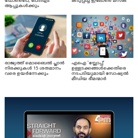
ഫോൺപേ, പേടിഎം
കടുപ്പിച്ച് ഇലോൺ മസ്ക്
ആപ്പുകൾക്കും
രാജ്യത്ത് മൊബൈൽ പ്ലാൻ
എഐ 'സ്ലോപ്പ്'
നിരക്കുകൾ 15 ശതമാനം
ഉള്ളടക്കങ്ങൾക്കെതിരെ
വരെ ഉയർന്നേക്കും
നടപടിയുമായി സോഷ്യൽ
മീഡിയ ഭീമന്മാർ