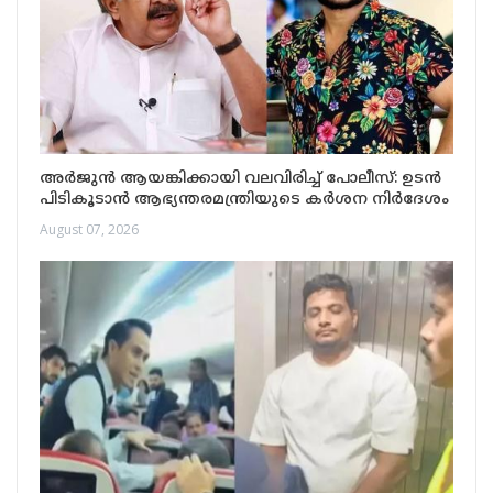
അർജുൻ ആയങ്കിക്കായി വലവിരിച്ച് പോലീസ്: ഉടൻ
പിടികൂടാൻ ആഭ്യന്തരമന്ത്രിയുടെ കർശന നിർദേശം
August 07, 2026