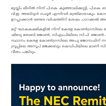
മുസ്ലിം ലീഗിൽ നിന്ന് പി.കെ. കുഞ്ഞാലിക്കുട്ടി, പി.ക
വി.ഇ. അബ്ദുൾ ഗഫൂർ എന്നിവർ മന്ത്രിമാരാകും. കോഴിക്ക
ഉറപ്പാക്കാൻ രണ്ടര വർഷത്തിന് ശേഷം പാറക്കൽ അബ്‌
മറ്റ് ഘടകകക്ഷികളിൽ നിന്ന് കേരള കോൺഗ്രസി
ഷിബു ബേബി ജോൺ, സിഎംപിയിലെ സി.പി. ജോൺ എന്നിവര
സ്ഥാനം കേരള കോൺഗ്രസിലെ അപു ജോസഫിന് നൽ
ഗ്രൂപ്പിലെ അനൂപ് ജേക്കബും കെഡിപിയിലെ മാണി സി. 
വീതം പങ്കിടും.