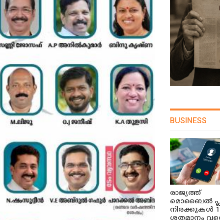
BUSINESS
രാജ്യത്ത്
മൊബൈൽ പ്
നിരക്കുകൾ 1
ശതമാനം വര