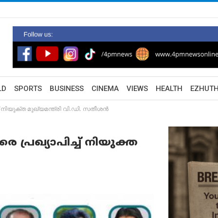
LD
SPORTS
BUSINESS
CINEMA
VIEWS
HEALTH
EZHUT
് നിയുക്ത മുഖ്യമന്ത്രി വി.ഡി. സതീശൻ
 പ്രഖ്യാപിച്ച് നിയുക്ത