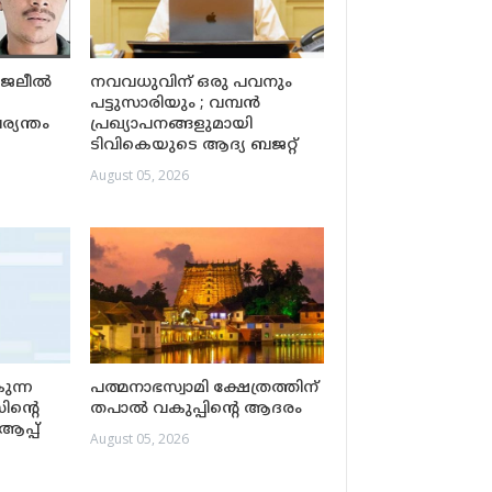
 ജലീൽ
നവവധുവിന് ഒരു പവനും
പട്ടുസാരിയും ; വമ്പന്‍
്യന്തം
പ്രഖ്യാപനങ്ങളുമായി
ടിവികെയുടെ ആദ്യ ബജറ്റ്
August 05, 2026
കുന്ന
പത്മനാഭസ്വാമി ക്ഷേത്രത്തിന്
ിന്റെ
തപാൽ വകുപ്പിന്റെ ആദരം
പ്പ്
August 05, 2026