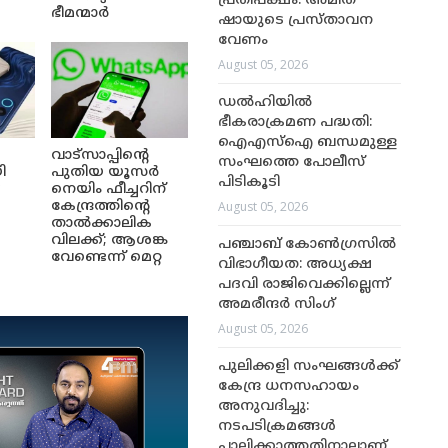
പ്രതിപക്ഷം: അമിത്
ഭീമന്മാർ
ഷായുടെ പ്രസ്താവന
വേണം
August 05, 2026
ഡൽഹിയിൽ
ഭീകരാക്രമണ പദ്ധതി:
ഐഎസ്ഐ ബന്ധമുള്ള
വാട്സാപ്പിന്റെ
സംഘത്തെ പോലീസ്
ി
പുതിയ യൂസർ
പിടികൂടി
െ
നെയിം ഫീച്ചറിന്
August 05, 2026
ൺ
കേന്ദ്രത്തിന്റെ
താൽക്കാലിക
വിലക്ക്; ആശങ്ക
പഞ്ചാബ് കോൺഗ്രസിൽ
വേണ്ടെന്ന് മെറ്റ
വിഭാഗീയത: അധ്യക്ഷ
പദവി രാജിവെക്കില്ലെന്ന്
അമരീന്ദർ സിംഗ്
August 05, 2026
പുലിക്കളി സംഘങ്ങൾക്ക്
കേന്ദ്ര ധനസഹായം
അനുവദിച്ചു:
നടപടിക്രമങ്ങൾ
പാലിക്കാത്തതിനാലാണ്