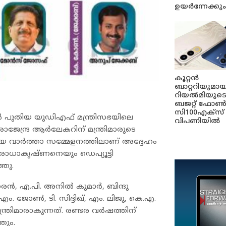
ഉയർന്നേക്കും
കൂറ്റൻ
ബാറ്ററിയുമായ
റിയൽമിയുട
ബജറ്റ് ഫോ
സി100എക്‌സ്
ീശൻ പുതിയ യുഡിഎഫ് മന്ത്രിസഭയിലെ
വിപണിയിൽ
ാജേന്ദ്ര ആർലേകറിന് മന്ത്രിമാരുടെ
ിയ വാർത്താ സമ്മേളനത്തിലാണ് അദ്ദേഹം
ർ രാധാകൃഷ്ണനെയും ഡെപ്യൂട്ടി
തു.
ധരൻ, എ.പി. അനിൽ കുമാർ, ബിന്ദു
ം. ജോൺ, ടി. സിദ്ദിഖ്, എം. ലിജു, കെ.എ.
ത്രിമാരാകുന്നത്. രണ്ടര വർഷത്തിന്
തും.