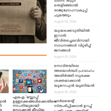
ചിത്രം: കുറ്റം
തെളിഞ്ഞാൽ
രാജ്യദ്രോഹവകുപ്പ്
ചുമത്തും
August 05, 2026
യുദ്ധക്കെടുതിയിൽ
ഇറാൻ:
ജീവിതച്ചെലവിനായി
സാധനങ്ങൾ വിറ്റഴിച്ച്
ജനങ്ങൾ
August 05, 2026
സെവ്തയിലെ
അഭയാർത്ഥി പ്രവാഹം:
അതിർത്തി സുരക്ഷ
ശക്തമാക്കാൻ
യൂറോപ്യൻ യൂണിയൻ
August 05, 2026
എഐ 'സ്ലോപ്പ്'
പാർലമെന്റ്
ലാൻ
ഉള്ളടക്കങ്ങൾക്കെതിരെ
5
നടപടിയുമായി
സ്തംഭിപ്പിക്കാൻ ഉറച്ച്
െ
സോഷ്യൽ മീഡിയ