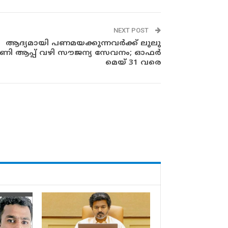
NEXT POST
ആദ്യമായി പണമയക്കുന്നവർക്ക് ലുലു
ണി ആപ്പ് വഴി സൗജന്യ സേവനം; ഓഫർ
മെയ് 31 വരെ