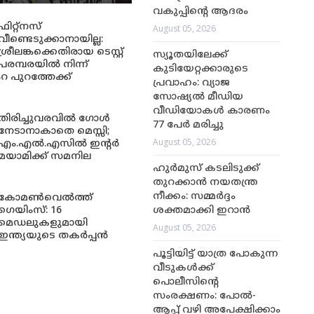
വകുപ്പിന്റെ ആദരം
ഫിറ്റ്നസ്
August 05, 2026
വീണ്ടെടുക്കാനായില്ല:
ശ്രീലങ്കക്കെതിരായ ടെസ്റ്റ്
സ്യൂതയിലേക്ക്
പരമ്പരയിൽ നിന്ന്
കുടിയേറ്റക്കാരുടെ
റ പുറത്തേക്ക്
പ്രവാഹം: വ്യാജ
സോഷ്യൽ മീഡിയ
വീഡിയോകൾ കാരണം
തിരിച്ചുവരവിൽ ഗോൾ
77 പേർ മരിച്ചു
നേടാനാകാതെ മെസ്സി;
August 05, 2026
എം.എൽ.എസിൽ ഇന്റർ
മയാമിക്ക് സമനില
ഹുർമുസ് കടലിടുക്ക്
തുറക്കാൻ നയതന്ത്ര
നീക്കം: സമ്മർദ്ദം
കോമൺവെൽത്ത്
ഗെയിംസ്: 16
ശക്തമാക്കി ഇറാൻ
മെഡലുകളുമായി
August 05, 2026
ഇന്ത്യയുടെ തകർപ്പൻ
പൂട്ടിയിട്ട് യാത്ര പോകുന്ന
വീടുകൾക്ക്
പൊലീസിന്റെ
സംരക്ഷണം: പോൽ-
ആപ്പ് വഴി അപേക്ഷിക്കാം