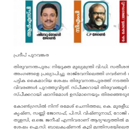
പ്രദീപ് പുറവങ്കര
തിരുവനന്തപുരം: നിയുക്ത മുഖ്യമന്ത്രി വി.ഡി. സത
അംഗങ്ങളെ പ്രഖ്യാപിച്ചു. രാജ്ഭവനിലെത്തി ഗവർണർ ര
പട്ടിക കൈമാറിയ ശേഷം തിരുവനന്തപുരത്ത് നടത്ത
വിവരങ്ങൾ പുറത്തുവിട്ടത്. സ്പീക്കറായി തിരുവഞ്ചൂ
സ്പീക്കറായി ഷാനിമോൾ ഉസ്മാനെയും തിരഞ്ഞെടുത്
കോൺഗ്രസിൽ നിന്ന് രമേശ് ചെന്നിത്തല, കെ. മുരളീ
കൃഷ്‌ണ, സണ്ണി ജോസഫ്, പി.സി. വിഷ്ണുനാഥ്, റോജി എ
തുളസി, ഒ.ജെ. ജനീഷ് എന്നിവരാണ് ആദ്യഘട്ടത്തിൽ മന്
ശേഷം ഐ.സി. ബാലകൃഷ്‌ണൻ കൂടി മന്ത്രിസഭയിലെത്