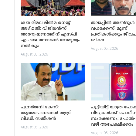
ശബരിമല മിൽമ നെയ്യ്
തലാപ്പിൽ അബ്ദുൾ
അഴിമതി: വിജിലൻസ്
വധക്കേസ്: മൂന്ന്
അന്വേഷണത്തിന് എസ്പി
പ്രതികൾക്കും ജീവപര
എം.ജെ. സോജൻ നേതൃത്വം
ശിക്ഷ
നൽകും
August 05, 2026
August 05, 2026
പുനർജനി കേസ്:
പൂട്ടിയിട്ട് യാത്ര പോ
ആരോപണങ്ങൾ തള്ളി
വീടുകൾക്ക് പൊലീസ
വി.ഡി. സതീശൻ
സംരക്ഷണം: പോൽ-ആ
വഴി അപേക്ഷിക്കാം
August 05, 2026
August 05, 2026