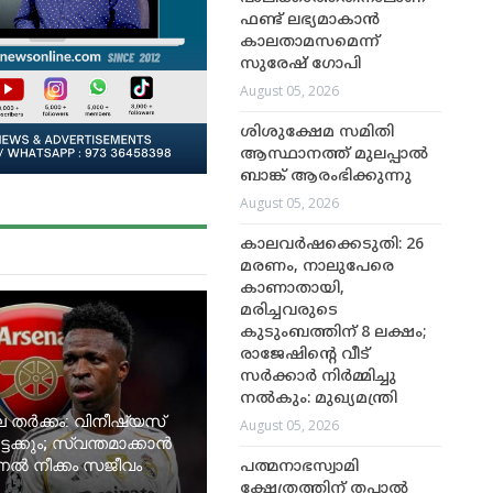
ഫണ്ട് ലഭ്യമാകാൻ
കാലതാമസമെന്ന്
സുരേഷ് ഗോപി
August 05, 2026
ശിശുക്ഷേമ സമിതി
ആസ്ഥാനത്ത് മുലപ്പാൽ
ബാങ്ക് ആരംഭിക്കുന്നു
August 05, 2026
കാലവര്‍ഷക്കെടുതി: 26
മരണം, നാലുപേരെ
കാണാതായി,
മരിച്ചവരുടെ
കുടുംബത്തിന് 8 ലക്ഷം;
രാജേഷിന്റെ വീട്
സര്‍ക്കാര്‍ നിര്‍മ്മിച്ചു
നല്‍കും: മുഖ്യമന്ത്രി
 തർക്കം: വിനീഷ്യസ്
August 05, 2026
േക്കും; സ്വന്തമാക്കാൻ
ണൽ നീക്കം സജീവം
പത്മനാഭസ്വാമി
ക്ഷേത്രത്തിന് തപാൽ