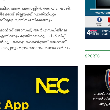
െ. ബഷീർ, എൻ. ഷംസുദ്ദീൻ, കെ.എം. ഷാജി,
ോട് ജില്ലയ്ക്ക് പ്രാതിനിധ്യം
ദുള്ള മന്ത്രിസഭയിലെത്തും.
ലെ മോൻസ് ജോസഫ്, ആർഎസ്‌പിയിലെ
ും മന്ത്രിമാരാകും. ചീഫ് വിപ്പ്
കും. കേരള കോൺഗ്രസ് ജേക്കബ്
കാപ്പനും മന്ത്രിസ്ഥാനം രണ്ടര വർഷം
SPORTS
പ്രതിഫല
റയൽ വിട്ട
ആഴ്സ