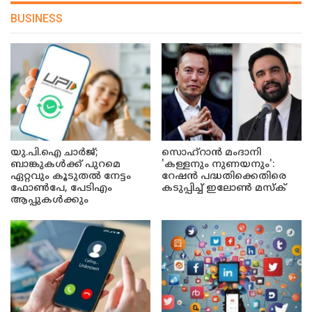
BUSINESS
യു.പി.ഐ ചാർജ്;
സൊഹ്റാൻ മംദാനി
ബാങ്കുകൾക്ക് പുറമെ
'കള്ളനും നുണയനും':
ഏറ്റവും കൂടുതൽ നേട്ടം
റേഷൻ പദ്ധതിക്കെതിരെ
ഫോൺപേ, പേടിഎം
കടുപ്പിച്ച് ഇലോൺ മസ്ക്
ആപ്പുകൾക്കും