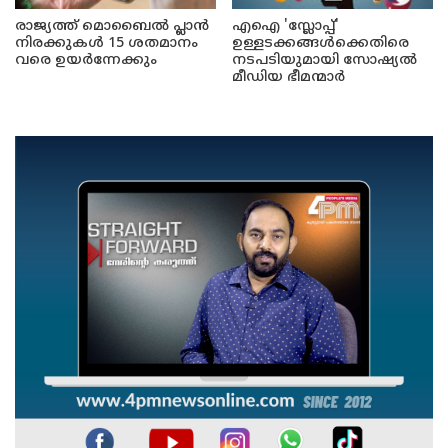
രാജ്യത്ത് മൊബൈൽ പ്ലാൻ
എഐ 'സ്ലോപ്പ്'
നിരക്കുകൾ 15 ശതമാനം
ഉള്ളടക്കങ്ങൾക്കെതിരെ
വരെ ഉയർന്നേക്കും
നടപടിയുമായി സോഷ്യൽ
മീഡിയ ഭീമന്മാർ