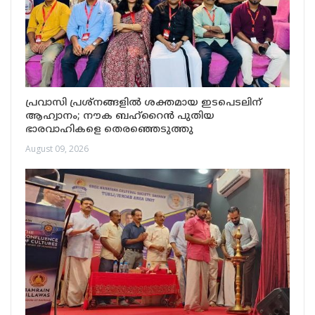
പ്രവാസി പ്രശ്നങ്ങളിൽ ശക്തമായ ഇടപെടലിന്
ആഹ്വാനം; നൗക ബഹ്‌റൈൻ പുതിയ
ഭാരവാഹികളെ തെരഞ്ഞെടുത്തു
August 09, 2026