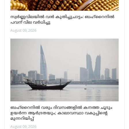
സ്വർണ്ണവിലയിൽ വൻ കുതിച്ചുചാട്ടം: ബഹ്‌റൈനിൽ
പവന് വില വർധിച്ചു
August 09, 2026
ബഹ്‌റൈനിൽ വരും ദിവസങ്ങളിൽ കനത്ത ചൂടും
ഉയർന്ന ആർദ്രതയും; കാലാവസ്ഥാ വകുപ്പിന്റെ
മുന്നറിയിപ്പ്
August 09, 2026