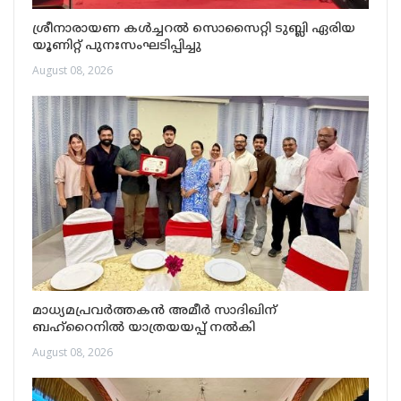
ശ്രീനാരായണ കൾച്ചറൽ സൊസൈറ്റി ടുബ്ലി ഏരിയ
യൂണിറ്റ് പുനഃസംഘടിപ്പിച്ചു
August 08, 2026
മാധ്യമപ്രവർത്തകൻ അമീർ സാദിഖിന്
ബഹ്റൈനിൽ യാത്രയയപ്പ് നൽകി
August 08, 2026