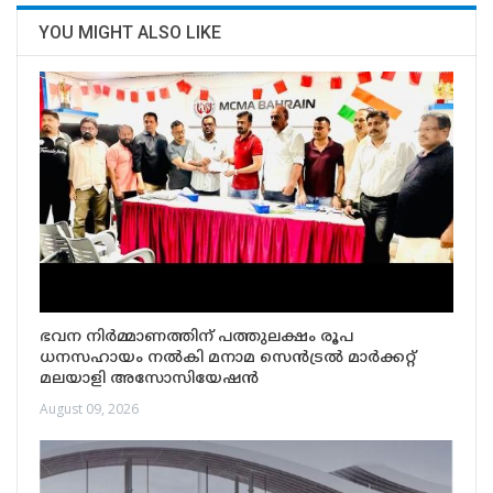
YOU MIGHT ALSO LIKE
ഭവന നിർമ്മാണത്തിന് പത്തുലക്ഷം രൂപ
ധനസഹായം നൽകി മനാമ സെൻട്രൽ മാർക്കറ്റ്
മലയാളി അസോസിയേഷൻ
August 09, 2026