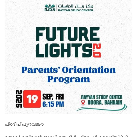
പ്രദീപ് പുറവങ്കര