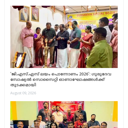
'ജി.എസ്.എസ് ലയം പൊന്നോണം 2026': ഗുരുദേവ
സോഷ്യൽ സൊസൈറ്റി ഓണാഘോഷങ്ങൾക്ക്
തുടക്കമായി
August 09, 2026