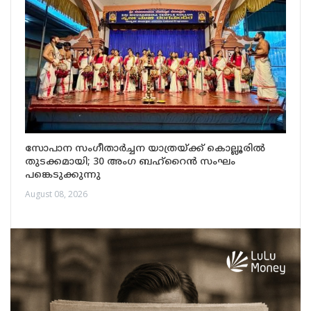
സോപാന സംഗീതാർച്ചന യാത്രയ്ക്ക് കൊല്ലൂരിൽ
തുടക്കമായി; 30 അംഗ ബഹ്റൈൻ സംഘം
പങ്കെടുക്കുന്നു
August 08, 2026