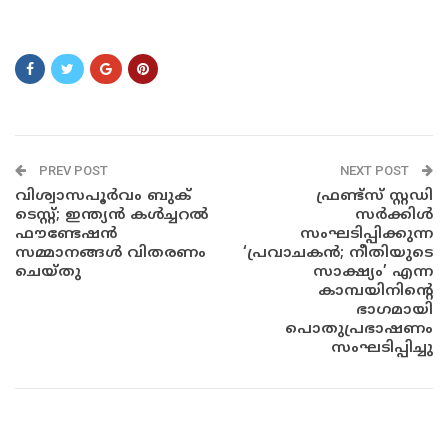
േ്ിു്േു
PREV POST
NEXT POST
വിശ്വാസപൂർവം ബുക്
ഫ്രണ്ട്സ് സ്റ്റഡി
ടെസ്റ്റ്; ഇന്ത്യൻ കൾച്ചറൽ
സർക്കിൾ
ഫൗണ്ടേഷൻ
സംഘടിപ്പിക്കുന്ന
സമ്മാനങ്ങൾ വിതരണം
‘പ്രവാചകൻ; നീതിയുടെ
ചെയ്തു
സാക്ഷ്യം’ എന്ന
കാമ്പയിനിന്റെ
ഭാഗമായി
പൊതുപ്രഭാഷണം
സംഘടിപ്പിച്ചു