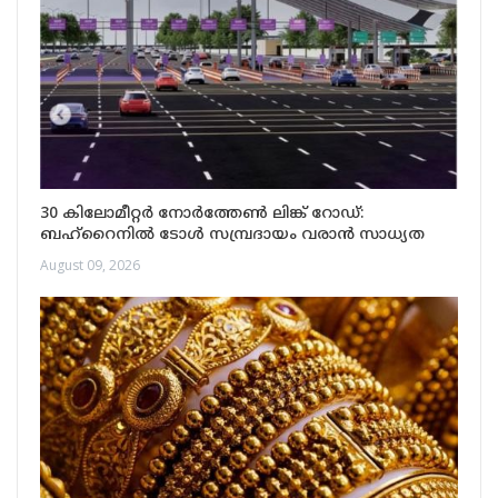
30 കിലോമീറ്റർ നോർത്തേൺ ലിങ്ക് റോഡ്:
ബഹ്‌റൈനിൽ ടോൾ സമ്പ്രദായം വരാൻ സാധ്യത
August 09, 2026