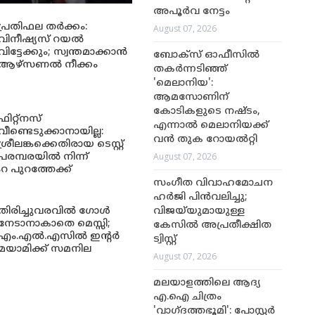
അപൂർവ നേട്ടം
പ്രതിഫല തർക്കം:
August 07, 2026
വിനീഷ്യസ് റയൽ
വിട്ടേക്കും; സ്വന്തമാക്കാൻ
ബോക്സ് ഓഫീസിൽ
ആഴ്സണൽ നീക്കം
തകർന്നടിഞ്ഞ്
'മെലാനിയ':
ആമസോണിന്
കോടികളുടെ നഷ്ടം,
ഫിറ്റ്നസ്
എന്നാൽ മെലാനിയക്ക്
വീണ്ടെടുക്കാനായില്ല:
വൻ തുക റോയൽറ്റി
ശ്രീലങ്കക്കെതിരായ ടെസ്റ്റ്
August 07, 2026
പരമ്പരയിൽ നിന്ന്
റ പുറത്തേക്ക്
സംഗീത വിവാഹമോചന
ഹർജി പിൻവലിച്ചു;
തിരിച്ചുവരവിൽ ഗോൾ
വിജയ്‌യുമായുള്ള
നേടാനാകാതെ മെസ്സി;
കേസിൽ അപ്രതീക്ഷിത
എം.എൽ.എസിൽ ഇന്റർ
ട്വിസ്റ്റ്
മയാമിക്ക് സമനില
August 07, 2026
മലയാളത്തിലെ ആദ്യ
എ.ഐ ചിത്രം
'വാഗ്ദത്തഭൂമി': പോസ്റ്റർ