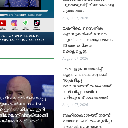
പുറത്തുവിട്ട് വിദേശകാര്യ
മന്ത്രാലയം
August 07, 2026
യമനിലെ സൈനിക
ക്യാമ്പുകൾക്ക് നേരെ
ഹൂതി മിസൈലാക്രമണം:
30 സൈനികർ
കൊല്ലപ്പെട്ടു
August 07, 2026
എ.ഐ ഉപയോഗിച്ച്
കൃത്രിമ വൈറസുകൾ
സൃഷ്ടിച്ചു:
വൈദ്യശാസ്ത്ര രംഗത്ത്
വൻ വിപ്ലവത്തിന്
, വിവാദത്തിനിടെ മാപ്പു
വഴിതുറന്ന് ഗവേഷകർ
മുഖംരക്ഷിക്കാൻ ഫിഫ
August 07, 2026
റ് ഇൻഫാന്റിനോ; ഇനി
ില്ലെന്ന് വ്യക്തമാക്കി
ബഹിരാകാശത്ത് നടന്ന്
ജ്യങ്ങൾക്ക് കത്ത്
മലയാളി ചരിത്രം കുറിച്ചു:
അനിൽ മേനോന്റെ