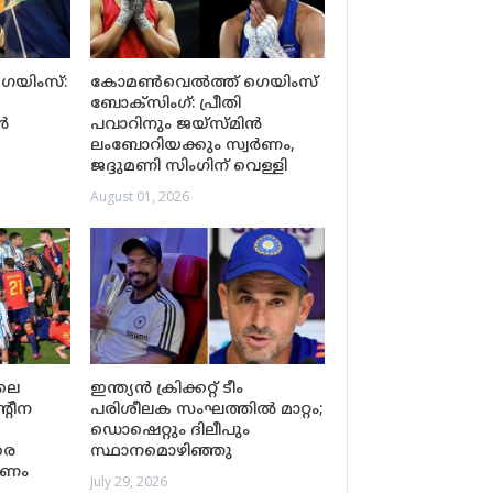
യിംസ്:
കോമൺവെൽത്ത് ഗെയിംസ്
ബോക്‌സിംഗ്: പ്രീതി
ൻ
പവാറിനും ജയ്‌സ്മിൻ
ലംബോറിയക്കും സ്വർണം,
ജദ്ദുമണി സിംഗിന് വെള്ളി
August 01, 2026
ലെ
ഇന്ത്യൻ ക്രിക്കറ്റ് ടീം
്റീന
പരിശീലക സംഘത്തിൽ മാറ്റം;
ഡൊഷെറ്റും ദിലീപും
രെ
സ്ഥാനമൊഴിഞ്ഞു
ഷണം
July 29, 2026