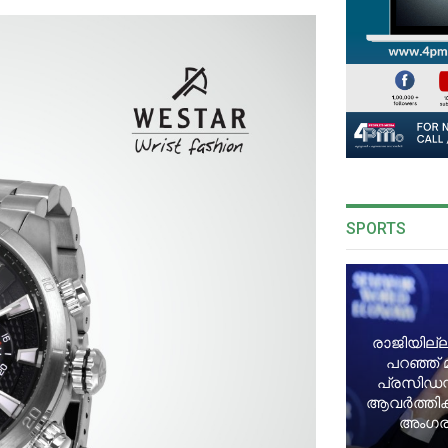
SPORTS
രാജിയില്ല
പറഞ്ഞ് 
പ്രസിഡന്
ആവർത്തിക്ക
അംഗരാ