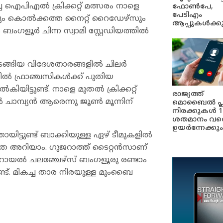
്ച ഐപിഎൽ ക്രിക്കറ്റ് മത്സരം നാളെ
ഫോൺപേ,
പേടിഎം
ും കൊൽക്കത്ത നൈറ്റ് റൈഡേ‍ഴ്സും
ആപ്പുകൾക്ക
ബംഗളൂർ ചിന്ന സ്വാമി സ്റ്റേഡിയത്തിൽ
് മടങ്ങിയ വിദേശതാരങ്ങളിൽ ചിലർ
തിൽ ഫ്രാഞ്ചസികൾക്ക് പുതിയ
ട്ടുണ്ട്. നാളെ മുതൽ ക്രിക്കറ്റ്
രാജ്യത്ത്
മ്പ്യൻ ആരെന്നു ജൂൺ മൂന്നിന്
മൊബൈൽ പ്
നിരക്കുകൾ 1
ശതമാനം വര
ഉയർന്നേക്കും
യിട്ടുണ്ട് ബാക്കിയുള്ള ഏ‍ഴ് ടീമുകളിൽ
െ അറിയാം. ഗുജറാത്ത് ടൈറ്റൻസാണ്
. റോയൽ ചലഞ്ചേ‍ഴ്സ് ബംഗളൂരു രണ്ടാം
ണ്ട്. മികച്ച താര നിരയുള്ള മുംബൈ