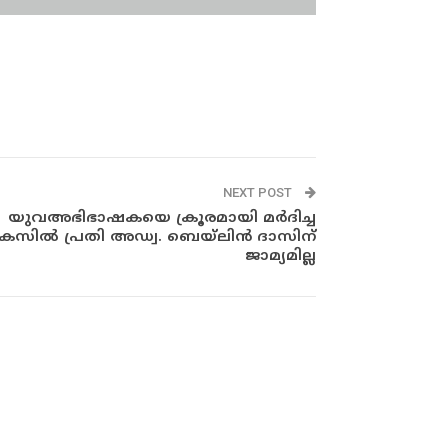
NEXT POST
യുവഅഭിഭാഷകയെ ക്രൂരമായി മർദിച്ച
േസിൽ പ്രതി അഡ്വ. ബെ‌യ്‌ലിൻ ദാസിന്
ജാമ്യമില്ല