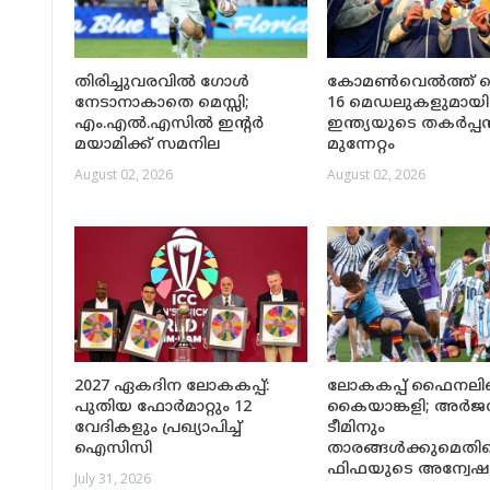
തിരിച്ചുവരവിൽ ഗോൾ
കോമൺവെൽത്ത് ഗെ
നേടാനാകാതെ മെസ്സി;
16 മെഡലുകളുമായി
എം.എൽ.എസിൽ ഇന്റർ
ഇന്ത്യയുടെ തകർപ്പ
മയാമിക്ക് സമനില
മുന്നേറ്റം
August 02, 2026
August 02, 2026
2027 ഏകദിന ലോകകപ്പ്:
ലോകകപ്പ് ഫൈനലി
പുതിയ ഫോർമാറ്റും 12
കൈയാങ്കളി; അർജന
വേദികളും പ്രഖ്യാപിച്ച്
ടീമിനും
ഐസിസി
താരങ്ങൾക്കുമെതി
ഫിഫയുടെ അന്വേ
July 31, 2026