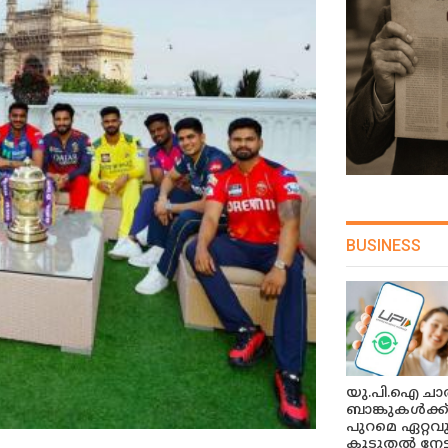
BUSINESS
യു.പി.ഐ ചാർ
ബാങ്കുകൾക്ക
പുറമെ ഏറ്റവ
കൂടുതൽ നേട്