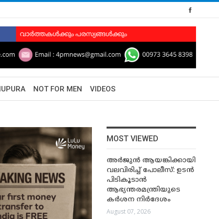
HUPURA
NOT FOR MEN
VIDEOS
MOST VIEWED
അർജുൻ ആയങ്കിക്കായി
വലവിരിച്ച് പോലീസ്: ഉടൻ
പിടികൂടാൻ
ആഭ്യന്തരമന്ത്രിയുടെ
കർശന നിർദേശം
August 07, 2026