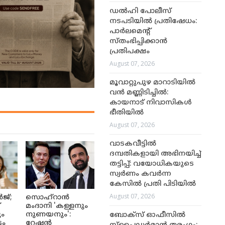
ഡൽഹി പോലീസ്
നടപടിയിൽ പ്രതിഷേധം:
പാർലമെന്റ്
സ്തംഭിപ്പിക്കാൻ
പ്രതിപക്ഷം
August 07, 2026
മൂവാറ്റുപുഴ മാറാടിയിൽ
വൻ മണ്ണിടിച്ചിൽ:
കായനാട് നിവാസികൾ
ഭീതിയിൽ
August 07, 2026
വാടകവീട്ടിൽ
ദമ്പതികളായി അഭിനയിച്ച്
തട്ടിപ്പ്: വയോധികയുടെ
സ്വർണം കവർന്ന
കേസിൽ പ്രതി പിടിയിൽ
August 07, 2026
ജ്;
സൊഹ്റാൻ
്
മംദാനി 'കള്ളനും
ും
നുണയനും':
ബോക്സ് ഓഫീസിൽ
ടം
റേഷൻ