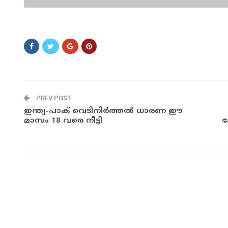
dvxv
PREV POST
ഇന്ത്യ-പാക് വെടിനിര്‍ത്തല്‍ ധാരണ ഈ
മാസം 18 വരെ നീട്ടി
ക