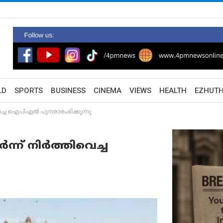
LD
SPORTS
BUSINESS
CINEMA
VIEWS
HEALTH
EZHUT
െച്ച ഐപിഎൽ പുനരാരംഭിക്കുന്നു
്ന് നിർത്തിവെച്ച