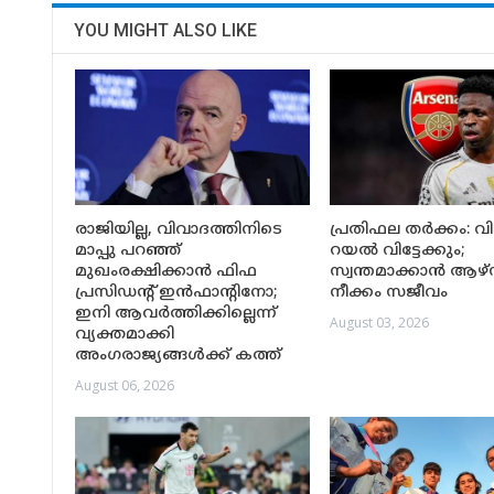
YOU MIGHT ALSO LIKE
രാജിയില്ല, വിവാദത്തിനിടെ
പ്രതിഫല തർക്കം: വി
മാപ്പു പറഞ്ഞ്
റയൽ വിട്ടേക്കും;
മുഖംരക്ഷിക്കാൻ ഫിഫ
സ്വന്തമാക്കാൻ 
പ്രസിഡന്റ് ഇൻഫാന്റിനോ;
നീക്കം സജീവം
ഇനി ആവർത്തിക്കില്ലെന്ന്
August 03, 2026
വ്യക്തമാക്കി
അംഗരാജ്യങ്ങൾക്ക് കത്ത്
August 06, 2026