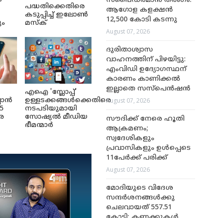
സ്പൈഡർമാൻ തരംഗം:
പദ്ധതിക്കെതിരെ
ആഗോള കളക്ഷൻ
കടുപ്പിച്ച് ഇലോൺ
12,500 കോടി കടന്നു
ും
മസ്ക്
August 07, 2026
ദുരിതാശ്വാസ
വാഹനത്തിന് പിഴയിട്ടു:
എംവിഡി ഉദ്യോഗസ്ഥന്
കാരണം കാണിക്കൽ
ഇല്ലാതെ സസ്‌പെൻഷൻ
എഐ 'സ്ലോപ്പ്'
August 07, 2026
ലാൻ
ഉള്ളടക്കങ്ങൾക്കെതിരെ
5
നടപടിയുമായി
െ
സോഷ്യൽ മീഡിയ
സൗദിക്ക് നേരെ ഹൂതി
ഭീമന്മാർ
ആക്രമണം;
സ്വദേശികളും
പ്രവാസികളും ഉൾപ്പെടെ
11പേർക്ക് പരിക്ക്
August 07, 2026
മോദിയുടെ വിദേശ
സന്ദർശനങ്ങൾക്കു
ചെലവായത് 557.51
കോടി; കണക്കുകൾ