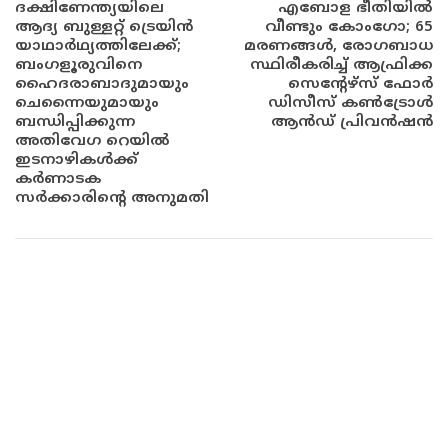
ദക്ഷിണേന്ത്യയിലെ
എബോള ഭീതിയിൽ
ആദ്യ ബുള്ളറ്റ് ട്രെയിൻ
വീണ്ടും കോംഗോ; 65
യാഥാർഥ്യത്തിലേക്ക്;
മരണങ്ങൾ, രോഗബാധ
ബംഗളൂരുവിനെ
സ്ഥിരീകരിച്ച് ആഫ്രിക്ക
ഹൈദരാബാദുമായും
സെന്റേഴ്സ് ഫോർ
ചെന്നൈയുമായും
ഡിസീസ് കൺട്രോൾ
ബന്ധിപ്പിക്കുന്ന
ആൻഡ് പ്രിവൻഷൻ
അതിവേഗ റെയിൽ
ഇടനാഴികൾക്ക്
കർണാടക
സർക്കാരിന്റെ അനുമതി