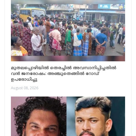
മുതലപ്പൊഴിയിൽ തെരച്ചിൽ അവസാനിപ്പിച്ചതിൽ
വൻ ജനരോഷം: അഞ്ചുതെങ്ങിൽ റോഡ്
ഉപരോധിച്ചു
August 08, 2026