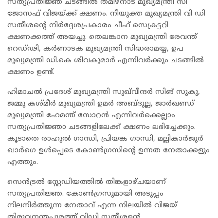
സത്യപ്രതിജ്ഞ ചടങ്ങിൽ തമിഴ്നാട് മുഖ്യമന്ത്രി സി
ജോസഫ് വിജയ്ക്ക് ക്ഷണം. നീയുക്ത മുഖ്യമന്ത്രി വി ഡി
സതീശന്റെ നിർദ്ദേശപ്രകാരം ചീഫ് സെക്രട്ടറി
ക്ഷണക്കത്ത് അയച്ചു. തെലങ്കാന മുഖ്യമന്ത്രി രേവന്ത്
റെഡ്‌ഢി, കർണാടക മുഖ്യമന്ത്രി സിദ്ധരാമയ്യ, ഉപ
മുഖ്യമന്ത്രി ഡി.കെ ശിവകുമാർ എന്നിവർക്കും ചടങ്ങിൽ
ക്ഷണം ഉണ്ട്.
ഹിമാചല്‍ പ്രദേശ് മുഖ്യമന്ത്രി സുഖ്‌വീന്ദര്‍ സിങ് സുകു,
ജമ്മു കശ്മീര്‍ മുഖ്യമന്ത്രി ഉമര്‍ അബ്ദുല്ല, ജാര്‍ഖണ്ഡ്
മുഖ്യമന്ത്രി ഹേമന്ത് സോറന്‍ എന്നിവര്‍ക്കെല്ലാം
സത്യപ്രതിജ്ഞാ ചടങ്ങളിലേക്ക് ക്ഷണം ലഭിച്ചേക്കും.
കൂടാതെ രാഹുല്‍ ഗാന്ധി, പ്രിയങ്ക ഗാന്ധി, മല്ലികാര്‍ജുര്‍
ഖാര്‍ഗെ ഉള്‍പ്പെടെ കോണ്‍ഗ്രസിന്റെ ഉന്നത നേതാക്കളും
എത്തും.
സെന്‍ട്രല്‍ സ്റ്റേഡിയത്തില്‍ തിങ്കളാഴ്ചയാണ്
സത്യപ്രതിജ്ഞ. കോണ്‍ഗ്രസുമായി അടുപ്പം
നിലനിര്‍ത്തുന്ന നേതാവ് എന്ന നിലയില്‍ വിജയ്
തിരുവനന്തപുരത്ത് വിഡി സതീശന്റെ