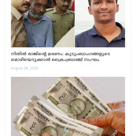
നിതിൻ രാജിന്റെ മരണം: കുടുംബാംഗങ്ങളുടെ
മൊഴിയെടുക്കാൻ ക്രൈംബ്രാഞ്ച് സംഘം
August 08, 2026