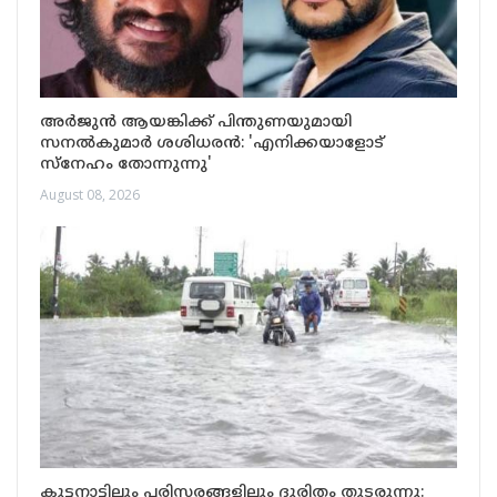
അർജുൻ ആയങ്കിക്ക് പിന്തുണയുമായി
സനൽകുമാർ ശശിധരൻ: 'എനിക്കയാളോട്
സ്നേഹം തോന്നുന്നു'
August 08, 2026
കുട്ടനാട്ടിലും പരിസരങ്ങളിലും ദുരിതം തുടരുന്നു: