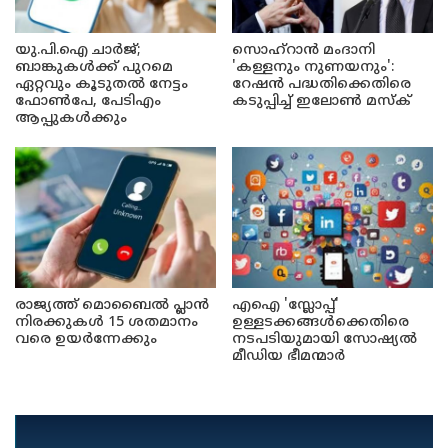
യു.പി.ഐ ചാർജ്;
സൊഹ്റാൻ മംദാനി
ബാങ്കുകൾക്ക് പുറമെ
'കള്ളനും നുണയനും':
ഏറ്റവും കൂടുതൽ നേട്ടം
റേഷൻ പദ്ധതിക്കെതിരെ
ഫോൺപേ, പേടിഎം
കടുപ്പിച്ച് ഇലോൺ മസ്ക്
ആപ്പുകൾക്കും
രാജ്യത്ത് മൊബൈൽ പ്ലാൻ
എഐ 'സ്ലോപ്പ്'
നിരക്കുകൾ 15 ശതമാനം
ഉള്ളടക്കങ്ങൾക്കെതിരെ
വരെ ഉയർന്നേക്കും
നടപടിയുമായി സോഷ്യൽ
മീഡിയ ഭീമന്മാർ