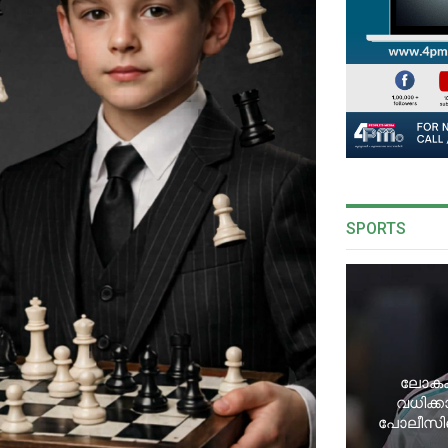
SPORTS
ലോകകപ
വധിക്ക
പോലീസി