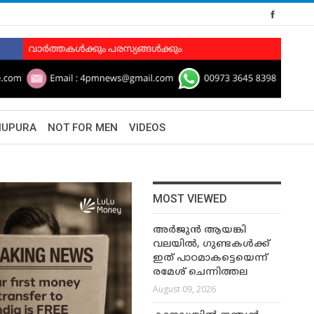
HUPURA
NOT FOR MEN
VIDEOS
MOST VIEWED
അർജുൻ ആയങ്കി
വലയിൽ, ഗുണ്ടകൾക്ക്
ഇത് പാഠമാകട്ടെയെന്ന്
രമേശ് ചെന്നിത്തല
August 09, 2026