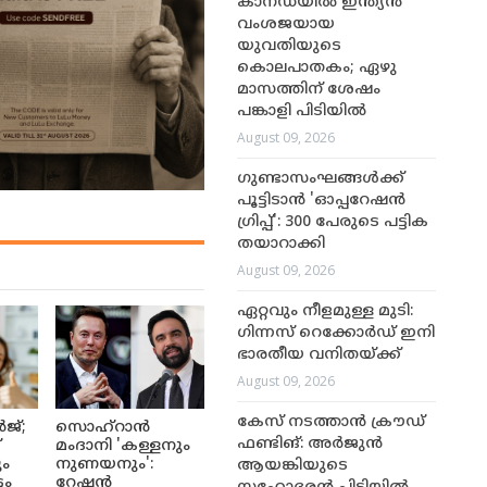
കാനഡയിൽ ഇന്ത്യൻ
വംശജയായ
യുവതിയുടെ
കൊലപാതകം; ഏഴു
മാസത്തിന് ശേഷം
പങ്കാളി പിടിയിൽ
August 09, 2026
ഗുണ്ടാസംഘങ്ങൾക്ക്
പൂട്ടിടാൻ 'ഓപ്പറേഷൻ
ഗ്രിപ്പ്': 300 പേരുടെ പട്ടിക
തയാറാക്കി
August 09, 2026
ഏറ്റവും നീളമുള്ള മുടി:
ഗിന്നസ് റെക്കോർഡ് ഇനി
ഭാരതീയ വനിതയ്ക്ക്
August 09, 2026
കേസ് നടത്താൻ ക്രൗഡ്
ജ്;
സൊഹ്റാൻ
ഫണ്ടിങ്: അർജുൻ
്
മംദാനി 'കള്ളനും
ും
നുണയനും':
ആയങ്കിയുടെ
ടം
റേഷൻ