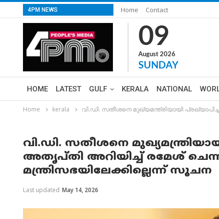
Home
Contact
4PM NEWS
09
August 2026
SUNDAY
HOME
LATEST
GULF
KERALA
NATIONAL
WOR
Home
kerala
വി.ഡി. സതീശനെ മുഖ്യമന്ത്രിയായി പ്രഖ്യാപിച്ചത
വി.ഡി. സതീശനെ മുഖ്യമന്ത്രിയായി
അതൃപ്തി അറിയിച്ച് രമേശ് ചെന്
മന്ത്രിസഭയിലേക്കില്ലെന്ന് സൂചന
Last updated
May 14, 2026