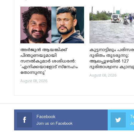
അർജുൻ ആയങ്കിക്ക്
കുട്ടനാട്ടിലും പരിസ
പിന്തുണയുമായി
ദുരിതം തുടരുന്നു:
സനൽകുമാർ ശശിധരൻ:
ആലപ്പുഴയിൽ 127
'എനിക്കയാളോട് സ്നേഹം
ദുരിതാശ്വാസ ക്യാമ
തോന്നുന്നു'
August 08, 2026
August 08, 2026
Facebook
Tw
Join us on Facebook
Jo