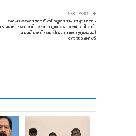
NEXT POST
ഹൈക്കമാൻഡ് തീരുമാനം സ്വാഗതം
ചെയ്ത് കെ.സി. വേണുഗോപാൽ; വി.ഡി.
സതീശന് അഭിനന്ദനങ്ങളുമായി
നേതാക്കൾ