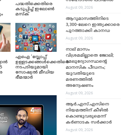
സഹോദരൻ പിടിയിൽ
പദ്ധതിക്കെതിരെ
August 09, 2026
കടുപ്പിച്ച് ഇലോൺ
ും
മസ്ക്
ആറുമാസത്തിനിടെ
3,300-ലേറെ ഇന്ത്യക്കാരെ
പുറത്താക്കി കാനഡ
August 09, 2026
നാല് മാസം
വിശ്രമമില്ലാതെ ജോലി;
എഐ 'സ്ലോപ്പ്'
മേലുദ്യോഗസ്ഥന്റെ
ലാൻ
ഉള്ളടക്കങ്ങൾക്കെതിരെ
5
നടപടിയുമായി
മാനസിക പീഡനം;
െ
സോഷ്യൽ മീഡിയ
യുവതിയുടെ
ഭീമന്മാർ
മരണത്തിൽ
അന്വേഷണം
August 09, 2026
ആർ.എസ്.എസിനെ
നിയമത്തിന് കീഴിൽ
കൊണ്ടുവരുമെന്ന്
കർണാടക സർക്കാർ
August 09, 2026