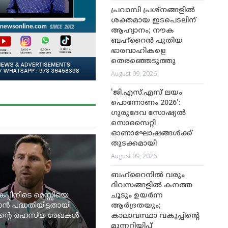
പ്രവാസി പ്രശ്നങ്ങളിൽ
ശക്തമായ ഇടപെടലിന്
ആഹ്വാനം; നൗക
ബഹ്‌റൈൻ പുതിയ
ഭാരവാഹികളെ
തെരഞ്ഞെടുത്തു
August 09, 2026
'ജി.എസ്.എസ് ലയം
പൊന്നോണം 2026':
ഗുരുദേവ സോഷ്യൽ
സൊസൈറ്റി
ഓണാഘോഷങ്ങൾക്ക്
തുടക്കമായി
August 09, 2026
ബഹ്‌റൈനിൽ വരും
ദിവസങ്ങളിൽ കനത്ത
്പിനിടെ മെസ്സിയെ
ചൂടും ഉയർന്ന
ാൻ പദ്ധതിയിട്ടതായി
ആർദ്രതയും;
ന്റെ രഹസ്യ രേഖകൾ
കാലാവസ്ഥാ വകുപ്പിന്റെ
മുന്നറിയിപ്പ്