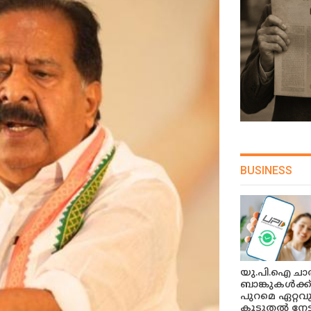
BUSINESS
യു.പി.ഐ ചാർ
ബാങ്കുകൾക്ക
പുറമെ ഏറ്റവ
കൂടുതൽ നേട്