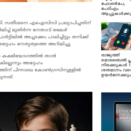
ഫോൺപേ,
പേടിഎം
ആപ്പുകൾക്ക
ി.ഡി. സതീശനെ എഐസിസി പ്രഖ്യാപിച്ചതിന്
്ച് മുതിർന്ന നേതാവ് രമേശ്
ാർട്ടിയിൽ അച്ചടക്കം പാലിച്ചിട്ടും തനിക്ക്
ദേഹം നേതൃത്വത്തെ അറിയിച്ചു.
രാജ്യത്ത്
ഭാ കക്ഷിയോഗത്തിൽ താൻ
മൊബൈൽ പ്
കില്ലെന്നും അദ്ദേഹം
നിരക്കുകൾ 1
പനത്തിന് പിന്നാലെ കോൺഗ്രസിനുള്ളിൽ
ശതമാനം വര
ഉയർന്നേക്കും
ന്നത്.