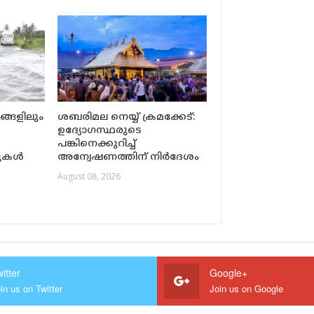
രങ്ങളിലും
ശബരിമല നെയ്യ് ക്രമക്കേട്:
ഉദ്യോഗസ്ഥരുടെ
പങ്കിനെക്കുറിച്ച്
്പുകൾ
അന്വേഷണത്തിന് നിർദേശം
August 08, 2026
itter
Google+
in us on Twitter
Join us on Google