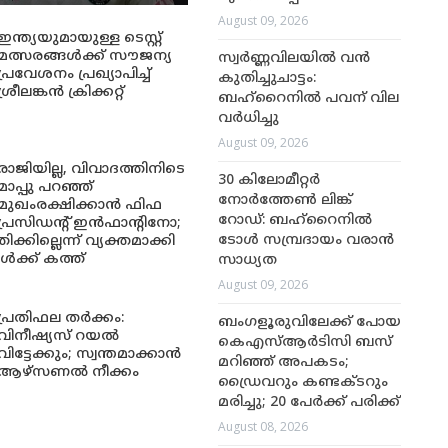
August 09, 2026
ഇന്ത്യയുമായുള്ള ടെസ്റ്റ്
മത്സരങ്ങൾക്ക് സൗജന്യ
സ്വർണ്ണവിലയിൽ വൻ
പ്രവേശനം പ്രഖ്യാപിച്ച്
കുതിച്ചുചാട്ടം:
ശ്രീലങ്കൻ ക്രിക്കറ്റ്
ബഹ്‌റൈനിൽ പവന് വില
വർധിച്ചു
August 09, 2026
രാജിയില്ല, വിവാദത്തിനിടെ
30 കിലോമീറ്റർ
മാപ്പു പറഞ്ഞ്
നോർത്തേൺ ലിങ്ക്
മുഖംരക്ഷിക്കാൻ ഫിഫ
റോഡ്: ബഹ്‌റൈനിൽ
പ്രസിഡന്റ് ഇൻഫാന്റിനോ;
ടോൾ സമ്പ്രദായം വരാൻ
കില്ലെന്ന് വ്യക്തമാക്കി
ക്ക് കത്ത്
സാധ്യത
August 09, 2026
പ്രതിഫല തർക്കം:
ബംഗളൂരുവിലേക്ക് പോയ
വിനീഷ്യസ് റയൽ
കെഎസ്ആർടിസി ബസ്
വിട്ടേക്കും; സ്വന്തമാക്കാൻ
മറിഞ്ഞ് അപകടം;
ആഴ്സണൽ നീക്കം
ഡ്രൈവറും കണ്ടക്ടറും
മരിച്ചു; 20 പേർക്ക് പരിക്ക്
August 08, 2026