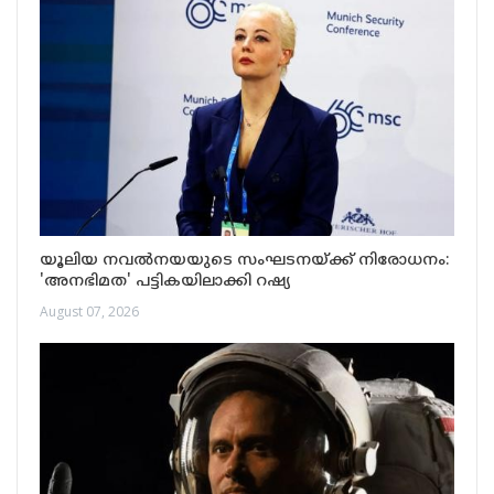
യൂലിയ നവൽനയയുടെ സംഘടനയ്ക്ക് നിരോധനം:
'അനഭിമത' പട്ടികയിലാക്കി റഷ്യ
August 07, 2026