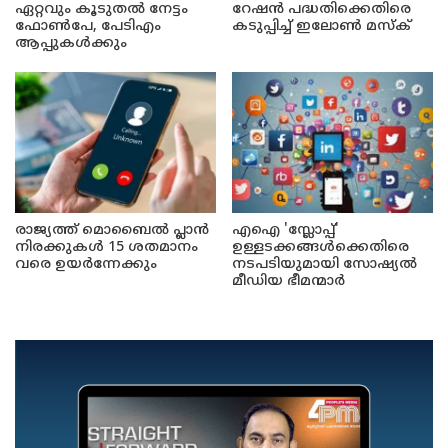
ഏറ്റവും കൂടുതൽ നേട്ടം
റേഷൻ പദ്ധതിക്കെതിരെ
ഫോൺപേ, പേടിഎം
കടുപ്പിച്ച് ഇലോൺ മസ്ക്
ആപ്പുകൾക്കും
രാജ്യത്ത് മൊബൈൽ പ്ലാൻ
എഐ 'സ്ലോപ്പ്'
നിരക്കുകൾ 15 ശതമാനം
ഉള്ളടക്കങ്ങൾക്കെതിരെ
വരെ ഉയർന്നേക്കും
നടപടിയുമായി സോഷ്യൽ
മീഡിയ ഭീമന്മാർ