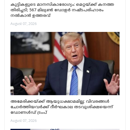
കുട്ടികളുടെ മാനസികാരോഗ്യം: മെറ്റയ്ക്ക് കനത്ത
തിരിച്ചടി; 567 മില്യൺ ഡോളർ നഷ്ടപരിഹാരം
നൽകാൻ ഉത്തരവ്
August 07, 2026
അമേരിക്കയ്ക്ക് ആയുധക്ഷാമമില്ല; വിവരങ്ങൾ
ചോർത്തിയവർക്ക് ദീർഘകാല തടവുശിക്ഷയെന്ന്
ഡോണൾഡ് ട്രംപ്
August 07, 2026