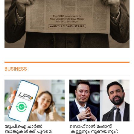
BUSINESS
യു.പി.ഐ ചാർജ്;
സൊഹ്റാൻ മംദാനി
ബാങ്കുകൾക്ക് പുറമെ
'കള്ളനും നുണയനും':