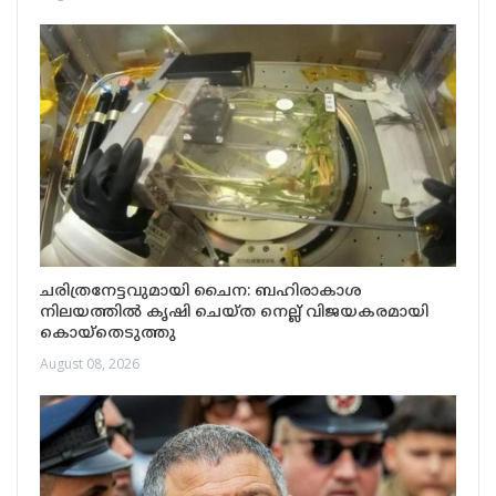
ചരിത്രനേട്ടവുമായി ചൈന: ബഹിരാകാശ
നിലയത്തിൽ കൃഷി ചെയ്ത നെല്ല് വിജയകരമായി
കൊയ്തെടുത്തു
August 08, 2026