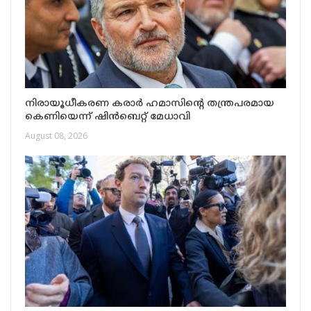
നിരായൂധീകരണ കരാർ ഹമാസിന്റെ തന്ത്രപരമായ
കെണിയെന്ന് ഷിൻബെറ്റ് മേധാവി
August 08, 2026