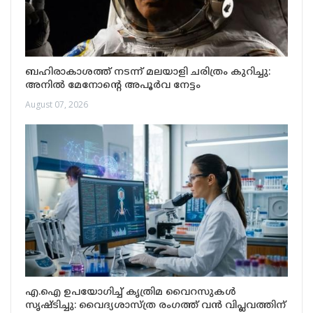
ബഹിരാകാശത്ത് നടന്ന് മലയാളി ചരിത്രം കുറിച്ചു:
അനിൽ മേനോന്റെ അപൂർവ നേട്ടം
August 07, 2026
എ.ഐ ഉപയോഗിച്ച് കൃത്രിമ വൈറസുകൾ
സൃഷ്ടിച്ചു: വൈദ്യശാസ്ത്ര രംഗത്ത് വൻ വിപ്ലവത്തിന്