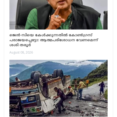
ജെൻ-സിയെ കേൾക്കുന്നതിൽ കോൺഗ്രസ്
പരാജയപ്പെട്ടോ: ആത്മപരിശോധന വേണമെന്ന്
ശശി തരൂർ
August 08, 2026