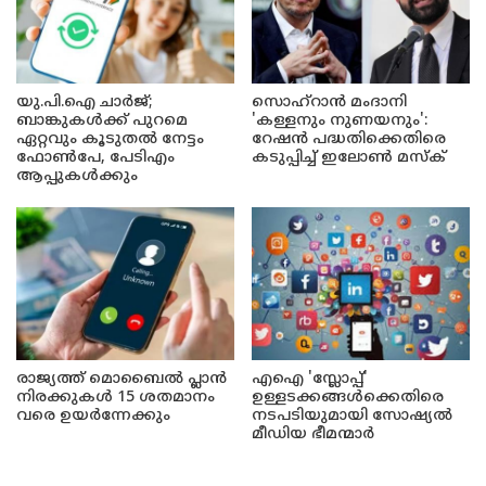
യു.പി.ഐ ചാർജ്;
സൊഹ്റാൻ മംദാനി
ബാങ്കുകൾക്ക് പുറമെ
'കള്ളനും നുണയനും':
ഏറ്റവും കൂടുതൽ നേട്ടം
റേഷൻ പദ്ധതിക്കെതിരെ
ഫോൺപേ, പേടിഎം
കടുപ്പിച്ച് ഇലോൺ മസ്ക്
ആപ്പുകൾക്കും
രാജ്യത്ത് മൊബൈൽ പ്ലാൻ
എഐ 'സ്ലോപ്പ്'
നിരക്കുകൾ 15 ശതമാനം
ഉള്ളടക്കങ്ങൾക്കെതിരെ
വരെ ഉയർന്നേക്കും
നടപടിയുമായി സോഷ്യൽ
മീഡിയ ഭീമന്മാർ