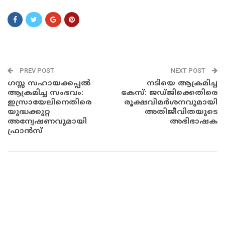
PREV POST
NEXT POST
ഗസ്സ സഹായക്കപ്പൽ
നടിയെ ആക്രമിച്ച
ആക്രമിച്ച സംഭവം:
കേസ്: ജഡ്ജിക്കെതിരെ
ഇസ്രായേലിനെതിരെ
രൂക്ഷവിമർശനവുമായി
യുദ്ധക്കുറ്റ
അതിജീവിതയുടെ
അന്വേഷണവുമായി
അഭിഭാഷക
ഫ്രാൻസ്