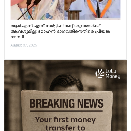
ആർ.എസ്.എസ് സർട്ടിഫിക്കറ്റ് യുവതയ്ക്ക്
ആവശ്യമില്ല: മോഹൻ ഭാഗവതിനെതിരെ പ്രിയങ്ക
ഗാന്ധി
August 07, 2026