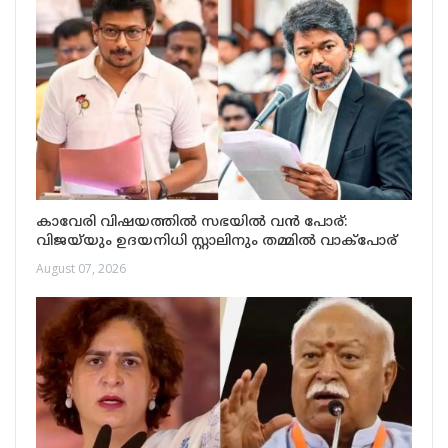
കാവേരി വിഷയത്തിൽ സഭയിൽ വൻ പോര്:
വിജയ്‌യും ഉദയനിധി സ്റ്റാലിനും തമ്മിൽ വാക്പോര്
August 07, 2026