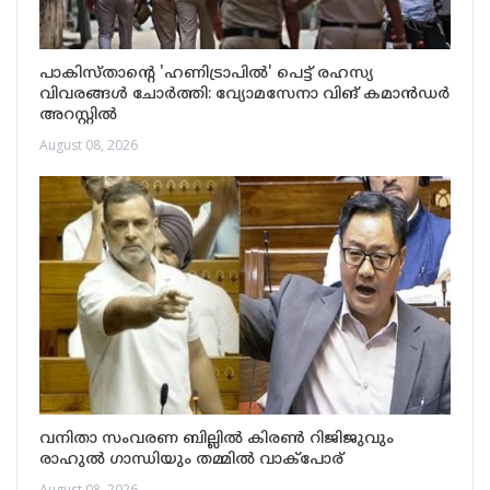
പാകിസ്താന്റെ 'ഹണിട്രാപിൽ' പെട്ട് രഹസ്യ
വിവരങ്ങൾ ചോർത്തി: വ്യോമസേനാ വിങ് കമാൻഡർ
അറസ്റ്റിൽ
August 08, 2026
വനിതാ സംവരണ ബില്ലിൽ കിരൺ റിജിജുവും
രാഹുൽ ഗാന്ധിയും തമ്മിൽ വാക്പോര്
August 08, 2026