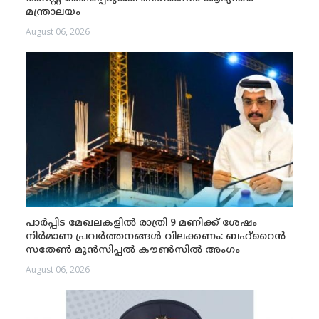
മന്ത്രാലയം
August 06, 2026
പാർപ്പിട മേഖലകളിൽ രാത്രി 9 മണിക്ക് ശേഷം
നിർമാണ പ്രവർത്തനങ്ങൾ വിലക്കണം: ബഹ്റൈൻ
സതേൺ മുൻസിപ്പൽ കൗൺസിൽ അംഗം
August 06, 2026