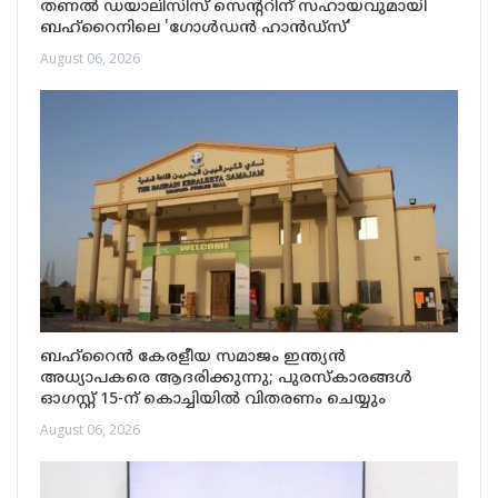
തണൽ ഡയാലിസിസ് സെന്ററിന് സഹായവുമായി
ബഹ്‌റൈനിലെ 'ഗോൾഡൻ ഹാൻഡ്‌സ്'
August 06, 2026
ബഹ്‌റൈൻ കേരളീയ സമാജം ഇന്ത്യൻ
അധ്യാപകരെ ആദരിക്കുന്നു; പുരസ്‌കാരങ്ങൾ
ഓഗസ്റ്റ് 15-ന് കൊച്ചിയിൽ വിതരണം ചെയ്യും
August 06, 2026