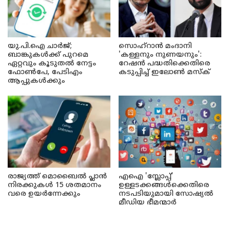
യു.പി.ഐ ചാർജ്;
സൊഹ്റാൻ മംദാനി
ബാങ്കുകൾക്ക് പുറമെ
'കള്ളനും നുണയനും':
ഏറ്റവും കൂടുതൽ നേട്ടം
റേഷൻ പദ്ധതിക്കെതിരെ
ഫോൺപേ, പേടിഎം
കടുപ്പിച്ച് ഇലോൺ മസ്ക്
ആപ്പുകൾക്കും
രാജ്യത്ത് മൊബൈൽ പ്ലാൻ
എഐ 'സ്ലോപ്പ്'
നിരക്കുകൾ 15 ശതമാനം
ഉള്ളടക്കങ്ങൾക്കെതിരെ
വരെ ഉയർന്നേക്കും
നടപടിയുമായി സോഷ്യൽ
മീഡിയ ഭീമന്മാർ