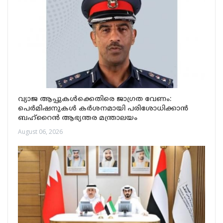
വ്യാജ ആപ്പുകൾക്കെതിരെ ജാഗ്രത വേണം:
പെർമിഷനുകൾ കർശനമായി പരിശോധിക്കാൻ
ബഹ്‌റൈൻ ആഭ്യന്തര മന്ത്രാലയം
August 06, 2026