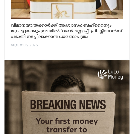
വിമാനയാത്രക്കാർക്ക് ആശ്വാസം: ബഹ്‌റൈനും
യു.എ.ഇക്കും ഇടയിൽ 'വൺ-സ്റ്റോപ്പ്' പ്രീ-ക്ലിയറൻസ്
പദ്ധതി നടപ്പിലാക്കാൻ ധാരണാപത്രം
August 06, 2026