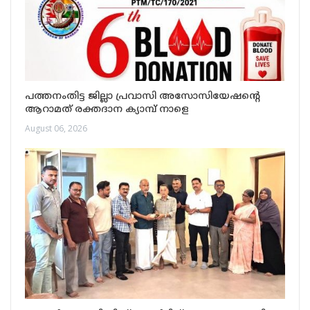
പത്തനംതിട്ട ജില്ലാ പ്രവാസി അസോസിയേഷന്റെ
ആറാമത് രക്തദാന ക്യാമ്പ് നാളെ
August 06, 2026