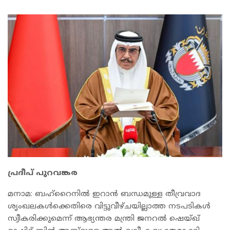
പ്രദീപ് പുറവങ്കര
മനാമ: ബഹ്‌റൈനിൽ ഇറാൻ ബന്ധമുള്ള തീവ്രവാദ
ശൃംഖലകൾക്കെതിരെ വിട്ടുവീഴ്ചയില്ലാത്ത നടപടികൾ
സ്വീകരിക്കുമെന്ന് ആഭ്യന്തര മന്ത്രി ജനറൽ ഷെയ്ഖ്