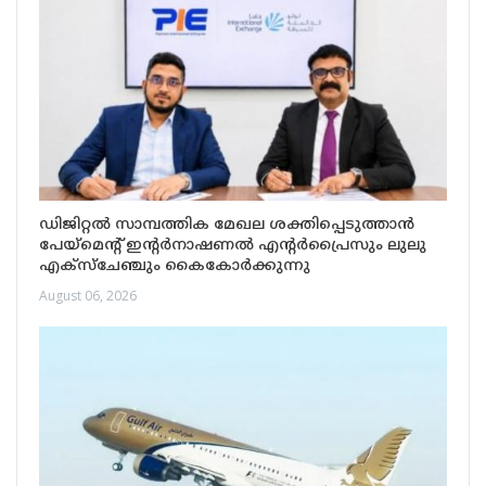
ഡിജിറ്റൽ സാമ്പത്തിക മേഖല ശക്തിപ്പെടുത്താൻ
പേയ്‌മെന്റ് ഇന്റർനാഷണൽ എന്റർപ്രൈസും ലുലു
എക്‌സ്‌ചേഞ്ചും കൈകോർക്കുന്നു
August 06, 2026