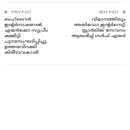
PREV POST
NEXT POST
ബഹ്‌റൈൻ
വിമാനത്തിലും
ഇന്റർനാഷണൽ
അതിവേഗ ഇന്റർനെറ്റ്;
എയർഷോ സുപ്രീം
സ്റ്റാർലിങ്ക് സേവനം
കമ്മിറ്റി
ആരംഭിച്ച് ഗൾഫ് എയർ
പുനഃസംഘടിപ്പിച്ചു;
ഉത്തരവിറക്കി
കിരീടാവകാശി