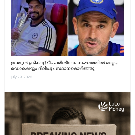
ഇന്ത്യൻ ക്രിക്കറ്റ് ടീം പരിശീലക സംഘത്തിൽ മാറ്റം;
ഡൊഷെറ്റും ദിലീപും സ്ഥാനമൊഴിഞ്ഞു
July 29, 2026