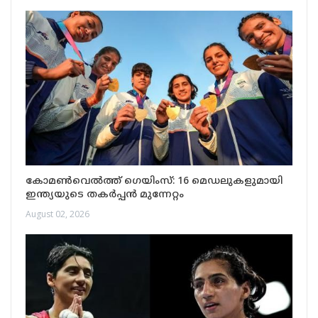
കോമൺവെൽത്ത് ഗെയിംസ്: 16 മെഡലുകളുമായി
ഇന്ത്യയുടെ തകർപ്പൻ മുന്നേറ്റം
August 02, 2026