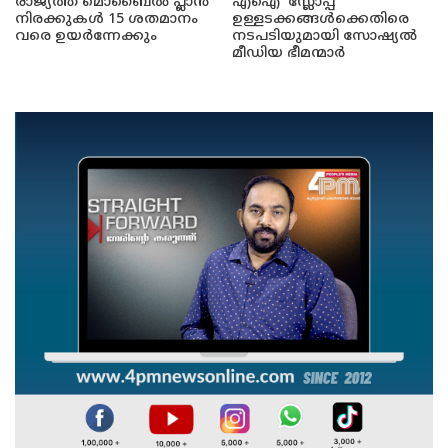
രാജ്യത്ത് മൊബൈൽ പ്ലാൻ
എഐ 'സ്ലോപ്പ്'
നിരക്കുകൾ 15 ശതമാനം
ഉള്ളടക്കങ്ങൾക്കെതിരെ
വരെ ഉയർന്നേക്കും
നടപടിയുമായി സോഷ്യൽ
മീഡിയ ഭീമന്മാർ