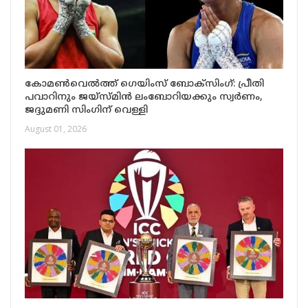
കോമൺവെൽത്ത് ഗെയിംസ് ബോക്‌സിംഗ്: പ്രീതി
പവാറിനും ജയ്‌സ്മിൻ ലംബോറിയക്കും സ്വർണം,
ജദ്ദുമണി സിംഗിന് വെള്ളി
August 01, 2026