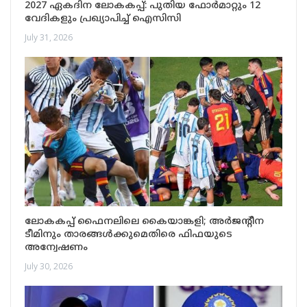
2027 ഏകദിന ലോകകപ്പ്: പുതിയ ഫോർമാറ്റും 12
വേദികളും പ്രഖ്യാപിച്ച് ഐസിസി
July 31, 2026
ലോകകപ്പ് ഫൈനലിലെ കൈയാങ്കളി; അർജന്റീന
ടീമിനും താരങ്ങൾക്കുമെതിരെ ഫിഫയുടെ
അന്വേഷണം
July 30, 2026