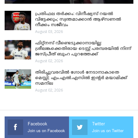
പ്രതിഫല തർക്കം: വിനീഷ്യസ് റയൽ
വിട്ടേക്കും; സ്വന്തമാക്കാൻ ആഴ്സണൽ
നീക്കം സജീവം
August 03, 2026
ഫിറ്റ്നസ് വീണ്ടെടുക്കാനായില്ല:
ശ്രീലങ്കക്കെതിരായ ടെസ്റ്റ് പരമ്പരയിൽ നിന്ന്
ജസ്പ്രീത് ബുംറ പുറത്തേക്ക്
August 02, 2026
തിരിച്ചുവരവിൽ ഗോൾ നേടാനാകാതെ
മെസ്സി; എം.എൽ.എസിൽ ഇന്റർ മയാമിക്ക്
സമനില
August 02, 2026
Facebook
Twitter
Join us on Facebook
Join us on Twitter