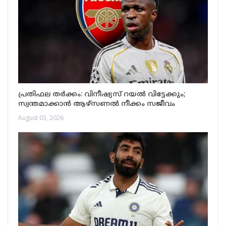
പ്രതിഫല തർക്കം: വിനീഷ്യസ് റയൽ വിട്ടേക്കും;
സ്വന്തമാക്കാൻ ആഴ്സണൽ നീക്കം സജീവം
August 03, 2026