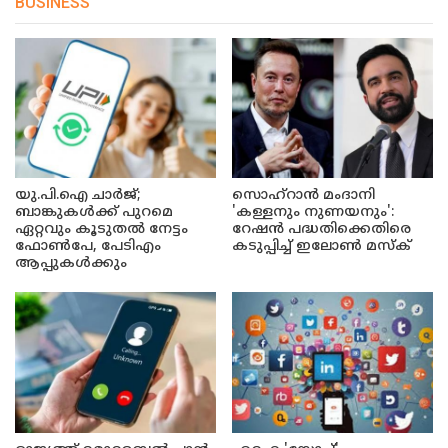
BUSINESS
യു.പി.ഐ ചാർജ്;
സൊഹ്റാൻ മംദാനി
ബാങ്കുകൾക്ക് പുറമെ
'കള്ളനും നുണയനും':
ഏറ്റവും കൂടുതൽ നേട്ടം
റേഷൻ പദ്ധതിക്കെതിരെ
ഫോൺപേ, പേടിഎം
കടുപ്പിച്ച് ഇലോൺ മസ്ക്
ആപ്പുകൾക്കും