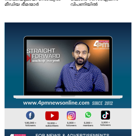
മീഡിയ ഭീമന്മാർ
വിപണിയിൽ