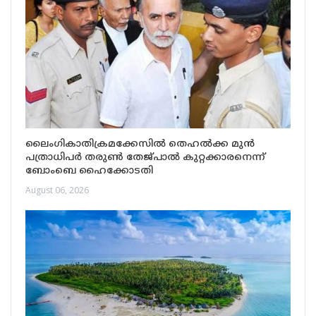
ലൈംഗികാതിക്രമക്കേസിൽ തെഹൽക്ക മുൻ
പത്രാധിപർ തരുൺ തേജ്പാൽ കുറ്റക്കാരനെന്ന്
ബോംബെ ഹൈക്കോടതി
August 06, 2026