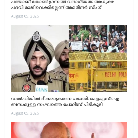
പഞ്ചാബ് കോൺഗ്രസിൽ വിഭാഗീയത: അധ്യക്ഷ
പദവി രാജിവെക്കില്ലെന്ന് അമരീന്ദർ സിംഗ്
August 05, 2026
ഡൽഹിയിൽ ഭീകരാക്രമണ പദ്ധതി: ഐഎസ്ഐ
ബന്ധമുള്ള സംഘത്തെ പോലീസ് പിടികൂടി
August 05, 2026