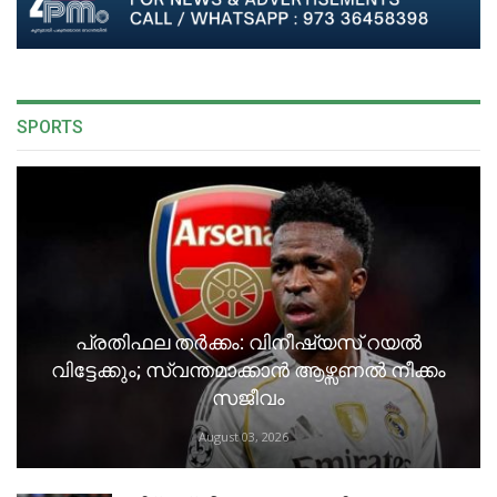
SPORTS
പ്രതിഫല തർക്കം: വിനീഷ്യസ് റയൽ
വിട്ടേക്കും; സ്വന്തമാക്കാൻ ആഴ്സണൽ നീക്കം
സജീവം
August 03, 2026