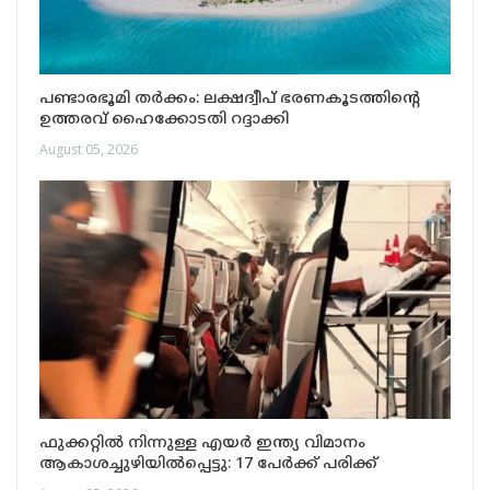
പണ്ടാരഭൂമി തർക്കം: ലക്ഷദ്വീപ് ഭരണകൂടത്തിന്റെ
ഉത്തരവ് ഹൈക്കോടതി റദ്ദാക്കി
August 05, 2026
ഫുക്കറ്റിൽ നിന്നുള്ള എയർ ഇന്ത്യ വിമാനം
ആകാശച്ചുഴിയിൽപ്പെട്ടു: 17 പേർക്ക് പരിക്ക്