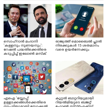
സൊഹ്റാൻ മംദാനി
രാജ്യത്ത് മൊബൈൽ പ്ലാൻ
'കള്ളനും നുണയനും':
നിരക്കുകൾ 15 ശതമാനം
റേഷൻ പദ്ധതിക്കെതിരെ
വരെ ഉയർന്നേക്കും
കടുപ്പിച്ച് ഇലോൺ മസ്ക്
എഐ 'സ്ലോപ്പ്'
കൂറ്റൻ ബാറ്ററിയുമായി
ഉള്ളടക്കങ്ങൾക്കെതിരെ
റിയൽമിയുടെ ബജറ്റ്
നടപടിയുമായി സോഷ്യൽ
ഫോൺ സി100എക്‌സ്