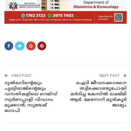
GHGHJGHJHJGHJ
PREV POST
NEXT POST
ദുൽഖറിന്‍റെയും
ഐടി ജീവനക്കാരനെ
പൃഥ്വിരാജിന്‍റെയും
തട്ടിക്കൊണ്ടുപോയി
വസതികളിലെ റെയ്ഡ്
മർദിച്ച കേസിൽ ലക്ഷ്മി
സ്വർണപ്പാളി വിവാദം
ആർ. മേനോന് മുൻകൂർ
മുക്കാൻ; സുരേഷ്
ജാമ്യം
ഗോപി