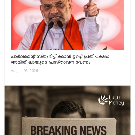
പാർലമെന്റ് സ്തംഭിപ്പിക്കാൻ ഉറച്ച് പ്രതിപക്ഷം:
അമിത് ഷായുടെ പ്രസ്താവന വേണം
August 05, 2026