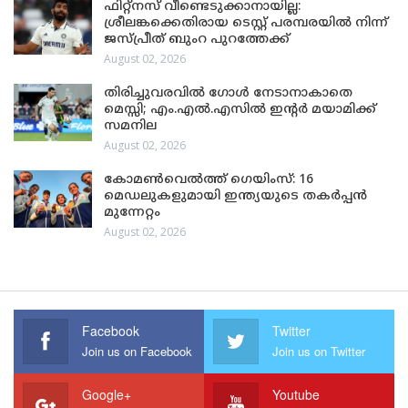
ഫിറ്റ്നസ് വീണ്ടെടുക്കാനായില്ല:
ശ്രീലങ്കക്കെതിരായ ടെസ്റ്റ് പരമ്പരയിൽ നിന്ന്
ജസ്പ്രീത് ബുംറ പുറത്തേക്ക്
August 02, 2026
തിരിച്ചുവരവിൽ ഗോൾ നേടാനാകാതെ
മെസ്സി; എം.എൽ.എസിൽ ഇന്റർ മയാമിക്ക്
സമനില
August 02, 2026
കോമൺവെൽത്ത് ഗെയിംസ്: 16
മെഡലുകളുമായി ഇന്ത്യയുടെ തകർപ്പൻ
മുന്നേറ്റം
August 02, 2026
Facebook
Twitter
Join us on Facebook
Join us on Twitter
Google+
Youtube