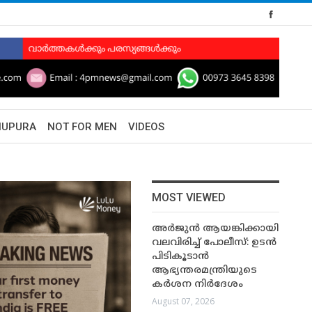
HUPURA
NOT FOR MEN
VIDEOS
MOST VIEWED
അർജുൻ ആയങ്കിക്കായി
വലവിരിച്ച് പോലീസ്: ഉടൻ
പിടികൂടാൻ
ആഭ്യന്തരമന്ത്രിയുടെ
കർശന നിർദേശം
August 07, 2026