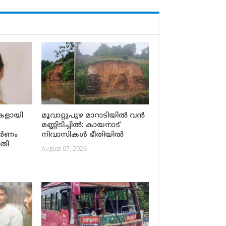
ികളായി
മൂവാറ്റുപുഴ മാറാടിയിൽ വൻ
മണ്ണിടിച്ചിൽ: കായനാട്
വർണം
നിവാസികൾ ഭീതിയിൽ
തി
August 07, 2026