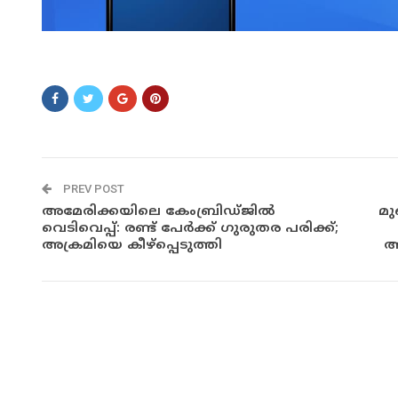
ിു്ു്
PREV POST
അമേരിക്കയിലെ കേംബ്രിഡ്ജിൽ
മു
വെടിവെപ്പ്: രണ്ട് പേർക്ക് ഗുരുതര പരിക്ക്;
അക്രമിയെ കീഴ്പ്പെടുത്തി
അ