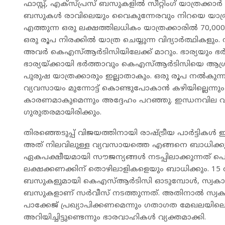
ഫാസ്റ്റ്, എക്സ്പ്രസ് ബസുകളിൽ സീറ്റിംഗ് യാത്രക്കാർ
ബസുകൾ രാവിലെയും വൈകുന്നേരവും നിറയെ യാത്രക
എത്തുന്ന ഒരു ലക്ഷത്തിലധികം യാത്രക്കാരിൽ 70,00
ഒരു രൂപ നിരക്കിൽ യാത്ര ചെയ്യുന്ന വിദ്യാർത്ഥികള
അവർ കെഎസ്ആർടിസിയിലേക്ക് മാറും. ഭാര്യയും ഭർത്
ഭാര്യയ്ക്കായി ഭർത്താവും കെഎസ്ആർടിസിയെ ആശ്
പുരുഷ യാത്രക്കാരും ഇല്ലാതാകും. ഒരു രൂപ നൽകുന്ന 
വ്യവസായം മുന്നോട്ട് കൊണ്ടുപോകാൻ കഴിയില്ലെന്നും
കാരണമാകുമെന്നും അദ്ദേഹം പറഞ്ഞു. ഇന്ധനവില വർ
ഗുരുതരമായിരിക്കും.
തിരഞ്ഞെടുപ്പ് വിജയത്തിനായി രാഷ്ട്രീയ പാർട്ടി
അത് നിലവിലുള്ള വ്യവസായത്തെ എങ്ങനെ ബാധിക്കുമെന്ന
ഏകപക്ഷീയമായി സൗജന്യങ്ങൾ നടപ്പിലാക്കുന്നത
ലക്ഷക്കണക്കിന് തൊഴിലാളികളെയും ബാധിക്കും. 15
ബസുകളുമായി കെഎസ്ആർടിസി ഓടുമ്പോൾ, സ്വകാര്
ബസുകളാണ് സർവീസ് നടത്തുന്നത്. അതിനാൽ സ്വകാ
പാക്കേജ് പ്രഖ്യാപിക്കണമെന്നും ഗതാഗത മേഖലയില
അറിയിച്ചിട്ടുണ്ടെന്നും ഭാരവാഹികൾ വ്യക്തമാക്കി.