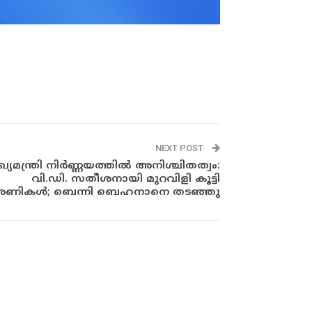
NEXT POST
ഖ്യമന്ത്രി നിർണ്ണയത്തിൽ അനിശ്ചിതത്വം:
വി.ഡി. സതീശനായി മുറവിളി കൂട്ടി
ണികൾ; ബെന്നി ബെഹനാനെ തടഞ്ഞു