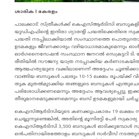
ശാരിക l കേരളം
പാലക്കാട്: സ്ത്രീകൾക്ക് കെഎസ്ആർടിസി ബസുകളിൽ
യുഡിഎഫിന്റെ ഇന്ദിരാ ഗ്യാരന്റി പദ്ധതിക്കെതിരെ 
പദ്ധതി നടപ്പിലാക്കിയാൽ സംസ്ഥാനത്തെ പൊതുഗ
ഉടമകളും ജീവനക്കാരും വഴിയാധാരമാകുമെന്നും ഓൾ ക
ഓർഗനൈസേഷൻ സംസ്ഥാന ജനറൽ സെക്രട്ടറി ടി.
രീതിയിൽ സൗജന്യ യാത്ര നടപ്പാക്കിയ കർണാടകയി
ആത്മഹത്യയുടെ വക്കിലാണെന്ന് അദ്ദേഹം ചൂണ്ടിക്കാട്ട
വാങ്ങിയ ബസുകൾ പലരും 10-15 ലക്ഷം രൂപയ്ക്ക് വി
തുക മുതൽമുടക്കിയ തങ്ങളുടെ ബസുകൾ എന്തുചെയ്യ
പരിശോധിക്കണമെന്നും അദ്ദേഹം ആവശ്യപ്പെട്ടു. ഇ
തീരുമാനമെടുക്കണമെന്നും ബസ് ഉടമകളുമായി ചർച്ച നട
കെഎസ്ആർടിസിയുടെ കണക്കുപ്രകാരം 19 ലക്ഷം 
ചെയ്യുന്നുണ്ടെങ്കിൽ, അതിന്റെ മൂന്നിരട്ടി പേർ സ്വ
കെഎസ്ആർടിസി 3,500 ബസുകൾ ഓടിക്കുമ്പോൾ സ്
ഒൻപതിനായിരത്തോളം ബസുകൾ സർവീസ് നടത്തുന്നു