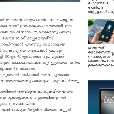
ഫോൺപേ,
പേടിഎം
ആപ്പുകൾക്ക
 സൗജന്യ യാത്ര വാഗ്ദാനം ചെയ്യുന്ന
സ്വകാര്യ ബസ് ഉടമകൾ രംഗത്തെത്തി. ഈ
താഗത സംവിധാനം തകരുമെന്നും ബസ്
േരള ബസ് ഓപ്പറേറ്റേഴ്‌സ്
 ഗോപിനാഥൻ പറഞ്ഞു. സമാനമായ
രാജ്യത്ത്
ൽ സ്വകാര്യ ബസ് ഉടമകൾ പലരും
മൊബൈൽ പ്
ി. 30-ഉം 40-ഉം ലക്ഷം രൂപ മുടക്കി
നിരക്കുകൾ 1
ശതമാനം വര
റ്റൊഴിവാക്കുകയാണെന്നും ഇത്രയും വലിയ
ഉയർന്നേക്കും
ുമെന്ന് സർക്കാർ
ക്കാര്യത്തിൽ സർക്കാർ അനുകൂലമായ
ത്തണമെന്നും അദ്ദേഹം കൂട്ടിച്ചേർത്തു.
സ്ത്രീകൾ അവരുടെ ബസുകളിൽ യാത്ര
കാര്യ ബസുകളെയാണ് ആശ്രയിക്കുന്നത്.
വകാര്യ മേഖലയിൽ
ണ്ട്. കെഎസ്ആർടിസിയുടെ സൂപ്പർ