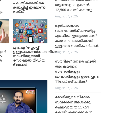
സ്പൈഡർമാൻ തരംഗം:
പദ്ധതിക്കെതിരെ
ആഗോള കളക്ഷൻ
കടുപ്പിച്ച് ഇലോൺ
12,500 കോടി കടന്നു
ും
മസ്ക്
August 07, 2026
ദുരിതാശ്വാസ
വാഹനത്തിന് പിഴയിട്ടു:
എംവിഡി ഉദ്യോഗസ്ഥന്
കാരണം കാണിക്കൽ
ഇല്ലാതെ സസ്‌പെൻഷൻ
എഐ 'സ്ലോപ്പ്'
August 07, 2026
ലാൻ
ഉള്ളടക്കങ്ങൾക്കെതിരെ
5
നടപടിയുമായി
െ
സോഷ്യൽ മീഡിയ
സൗദിക്ക് നേരെ ഹൂതി
ഭീമന്മാർ
ആക്രമണം;
സ്വദേശികളും
പ്രവാസികളും ഉൾപ്പെടെ
11പേർക്ക് പരിക്ക്
August 07, 2026
മോദിയുടെ വിദേശ
സന്ദർശനങ്ങൾക്കു
ചെലവായത് 557.51
കോടി; കണക്കുകൾ