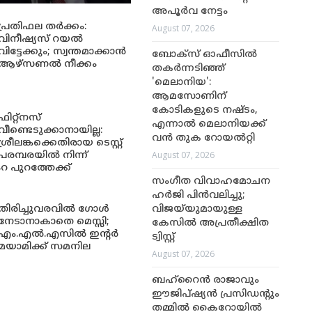
അപൂർവ നേട്ടം
പ്രതിഫല തർക്കം:
August 07, 2026
വിനീഷ്യസ് റയൽ
വിട്ടേക്കും; സ്വന്തമാക്കാൻ
ബോക്സ് ഓഫീസിൽ
ആഴ്സണൽ നീക്കം
തകർന്നടിഞ്ഞ്
'മെലാനിയ':
ആമസോണിന്
കോടികളുടെ നഷ്ടം,
ഫിറ്റ്നസ്
എന്നാൽ മെലാനിയക്ക്
വീണ്ടെടുക്കാനായില്ല:
വൻ തുക റോയൽറ്റി
ശ്രീലങ്കക്കെതിരായ ടെസ്റ്റ്
August 07, 2026
പരമ്പരയിൽ നിന്ന്
റ പുറത്തേക്ക്
സംഗീത വിവാഹമോചന
ഹർജി പിൻവലിച്ചു;
തിരിച്ചുവരവിൽ ഗോൾ
വിജയ്‌യുമായുള്ള
നേടാനാകാതെ മെസ്സി;
കേസിൽ അപ്രതീക്ഷിത
എം.എൽ.എസിൽ ഇന്റർ
ട്വിസ്റ്റ്
മയാമിക്ക് സമനില
August 07, 2026
ബഹ്‌റൈൻ രാജാവും
ഈജിപ്ഷ്യൻ പ്രസിഡന്റും
തമ്മിൽ കൈറോയിൽ