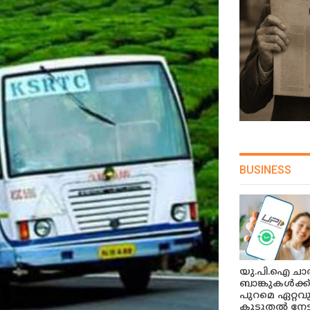
BUSINESS
യു.പി.ഐ ചാർ
ബാങ്കുകൾക്ക
പുറമെ ഏറ്റവ
കൂടുതൽ നേട്