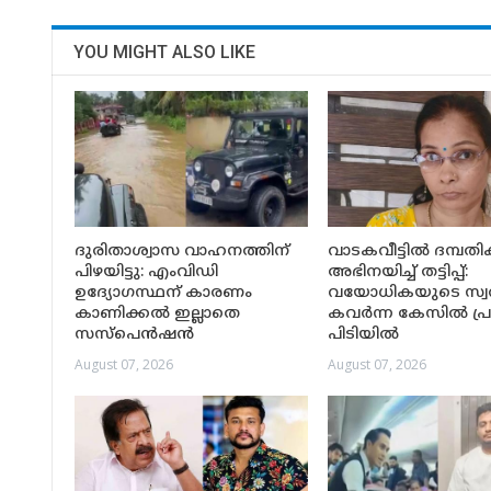
YOU MIGHT ALSO LIKE
ദുരിതാശ്വാസ വാഹനത്തിന്
വാടകവീട്ടിൽ ദമ്പത
പിഴയിട്ടു: എംവിഡി
അഭിനയിച്ച് തട്ടിപ്പ്:
ഉദ്യോഗസ്ഥന് കാരണം
വയോധികയുടെ സ്
കാണിക്കൽ ഇല്ലാതെ
കവർന്ന കേസിൽ പ്ര
സസ്‌പെൻഷൻ
പിടിയിൽ
August 07, 2026
August 07, 2026