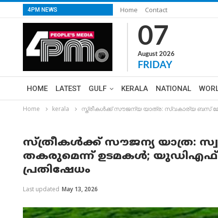
Home
Contact
4PM NEWS
07
August 2026
FRIDAY
HOME
LATEST
GULF
KERALA
NATIONAL
WOR
Home
kerala
സ്ത്രീകൾക്ക് സൗജന്യ യാത്ര: സ്വകാര്യ ബസ് 
സ്ത്രീകൾക്ക് സൗജന്യ യാത്ര: സ
തകരുമെന്ന് ഉടമകൾ; യുഡിഎഫ് ഗ
പ്രതിഷേധം
Last updated
May 13, 2026