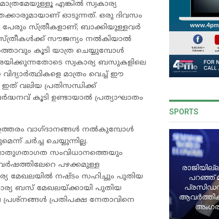
 മാത്രമേയുള്ളൂ എങ്കിൽ സ്വകാര്യ
്കാരുമായാണ് ഓടുന്നത്. ഒരു ദിവസം
0 പേരും സ്ത്രീകളാണ്; ബാക്കിയുള്ളവർ
ും. സ്ത്രീകൾക്ക് സൗജന്യം നൽകിയാൽ
താവും കൂടി യാത്ര ചെയ്യുമ്പോൾ
രയിക്കുന്നതോടെ സ്വകാര്യ ബസുകളിലെ
വിദ്യാർത്ഥികളെ മാത്രം വെച്ച് ഈ
 ഇത് വലിയ പ്രതിസന്ധിക്ക്
ദ്ധനവ് കൂടി ഉണ്ടായാൽ പ്രത്യാഘാതം
SPORTS
കൾ ഇത്തരം വാഗ്ദാനങ്ങൾ നൽകുമ്പോൾ
് ചർച്ച ചെയ്യുന്നില്ല.
് പൊതുഗതാഗത സംവിധാനത്തെയും
 വർഷത്തിലേറെ പഴക്കമുള്ള
രാജിയില്ല
യ മേഖലയിൽ നഷ്ടം സഹിച്ചും പുതിയ
പറഞ്ഞ് 
പ്രസിഡന്
ര്യ ബസ് മേഖലയ്ക്കായി പുതിയ
ആവർത്തിക്ക
െ പ്രശ്നങ്ങൾ പ്രതിപക്ഷ നേതാവിനെ
അംഗരാ