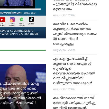
പുറത്തുവിട്ട് വിദേശകാര്യ
മന്ത്രാലയം
August 07, 2026
യമനിലെ സൈനിക
ക്യാമ്പുകൾക്ക് നേരെ
ഹൂതി മിസൈലാക്രമണം:
30 സൈനികർ
കൊല്ലപ്പെട്ടു
August 07, 2026
എ.ഐ ഉപയോഗിച്ച്
കൃത്രിമ വൈറസുകൾ
സൃഷ്ടിച്ചു:
വൈദ്യശാസ്ത്ര രംഗത്ത്
വൻ വിപ്ലവത്തിന്
, വിവാദത്തിനിടെ മാപ്പു
വഴിതുറന്ന് ഗവേഷകർ
മുഖംരക്ഷിക്കാൻ ഫിഫ
August 07, 2026
റ് ഇൻഫാന്റിനോ; ഇനി
ില്ലെന്ന് വ്യക്തമാക്കി
ബഹിരാകാശത്ത് നടന്ന്
ജ്യങ്ങൾക്ക് കത്ത്
മലയാളി ചരിത്രം കുറിച്ചു:
അനിൽ മേനോന്റെ