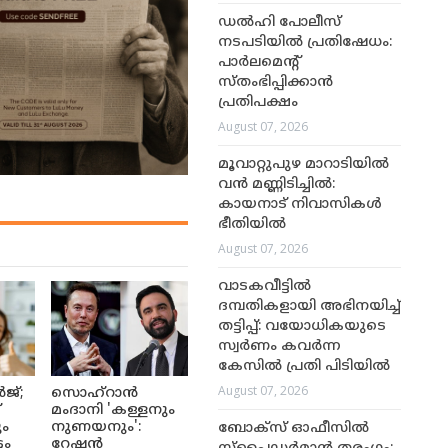
ഡൽഹി പോലീസ്
നടപടിയിൽ പ്രതിഷേധം:
പാർലമെന്റ്
സ്തംഭിപ്പിക്കാൻ
പ്രതിപക്ഷം
August 07, 2026
മൂവാറ്റുപുഴ മാറാടിയിൽ
വൻ മണ്ണിടിച്ചിൽ:
കായനാട് നിവാസികൾ
ഭീതിയിൽ
August 07, 2026
വാടകവീട്ടിൽ
ദമ്പതികളായി അഭിനയിച്ച്
തട്ടിപ്പ്: വയോധികയുടെ
സ്വർണം കവർന്ന
കേസിൽ പ്രതി പിടിയിൽ
August 07, 2026
ജ്;
സൊഹ്റാൻ
്
മംദാനി 'കള്ളനും
ും
നുണയനും':
ബോക്സ് ഓഫീസിൽ
ടം
റേഷൻ