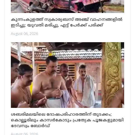
കുന്നംകുളത്ത് സ്വകാര്യബസ് അഞ്ച് വാഹനങ്ങളിൽ
ഇടിച്ചു; യുവതി മരിച്ചു, എട്ട് പേർക്ക് പരിക്ക്
August 06, 2026
ശബരിമലയിലെ ദോഷപരിഹാരത്തിന് തുടക്കം;
കൊല്ലൂരിലും കാസർകോടും പ്രത്യേക പൂജകളുമായി
ദേവസ്വം ബോർഡ്
August 06, 2026