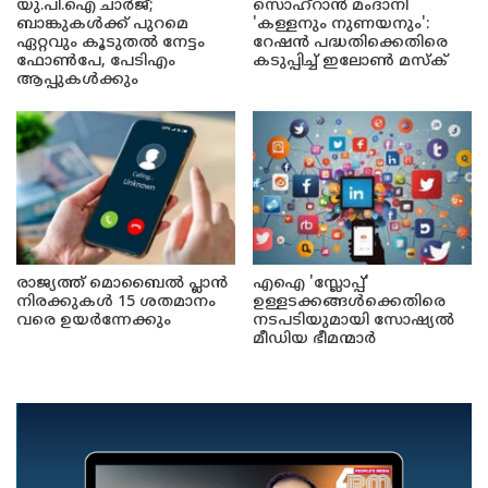
യു.പി.ഐ ചാർജ്;
സൊഹ്റാൻ മംദാനി
ബാങ്കുകൾക്ക് പുറമെ
'കള്ളനും നുണയനും':
ഏറ്റവും കൂടുതൽ നേട്ടം
റേഷൻ പദ്ധതിക്കെതിരെ
ഫോൺപേ, പേടിഎം
കടുപ്പിച്ച് ഇലോൺ മസ്ക്
ആപ്പുകൾക്കും
രാജ്യത്ത് മൊബൈൽ പ്ലാൻ
എഐ 'സ്ലോപ്പ്'
നിരക്കുകൾ 15 ശതമാനം
ഉള്ളടക്കങ്ങൾക്കെതിരെ
വരെ ഉയർന്നേക്കും
നടപടിയുമായി സോഷ്യൽ
മീഡിയ ഭീമന്മാർ