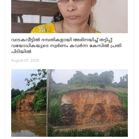
വാടകവീട്ടിൽ ദമ്പതികളായി അഭിനയിച്ച് തട്ടിപ്പ്:
വയോധികയുടെ സ്വർണം കവർന്ന കേസിൽ പ്രതി
പിടിയിൽ
August 07, 2026