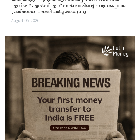
കോടികളുടെ പ്രളയ മുന്നറിയിപ്പ് സംവിധാനങ്ങൾ
എവിടെ? എൽഡിഎഫ് സർക്കാരിന്റെ വെള്ളപ്പൊക്ക
പ്രതിരോധ പദ്ധതി ചർച്ചയാകുന്നു
August 06, 2026