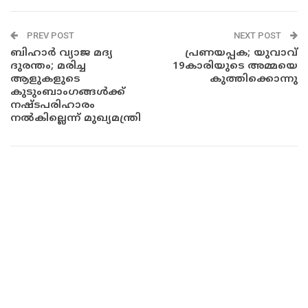
PREV POST
NEXT POST
ബിഹാർ വ്യാജ മദ്യ
പ്രണയപ്പക; യുവാവ്
ദുരന്തം; മരിച്ച
19കാരിയുടെ അമ്മയെ
ആളുകളുടെ
കുത്തിക്കൊന്നു
കുടുംബാംഗങ്ങൾക്ക്
നഷ്ടപരിഹാരം
നൽകില്ലെന്ന് മുഖ്യമന്ത്രി