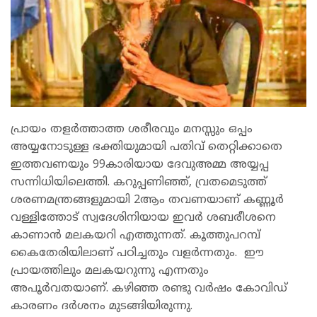
പ്രായം തളർത്താത്ത ശരീരവും മനസ്സും ഒപ്പം
അയ്യനോടുള്ള ഭക്തിയുമായി പതിവ് തെറ്റിക്കാതെ
ഇത്തവണയും 99കാരിയായ ദേവുഅമ്മ അയ്യപ്പ
സന്നിധിയിലെത്തി. കറുപ്പണിഞ്ഞ്, വ്രതമെടുത്ത്
ശരണമന്ത്രങ്ങളുമായി 2ആം തവണയാണ് കണ്ണൂർ
വള്ളിത്തോട് സ്വദേശിനിയായ ഇവർ ശബരീശനെ
കാണാൻ മലകയറി എത്തുന്നത്. കൂത്തുപറമ്പ്
കൈതേരിയിലാണ് പഠിച്ചതും വളർന്നതും.
ഈ
പ്രായത്തിലും മലകയറുന്നു എന്നതും
അപൂർവതയാണ്. കഴിഞ്ഞ രണ്ടു വർഷം കോവിഡ്
കാരണം ദർശനം മുടങ്ങിയിരുന്നു.