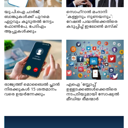
യു.പി.ഐ ചാർജ്;
സൊഹ്റാൻ മംദാനി
ബാങ്കുകൾക്ക് പുറമെ
'കള്ളനും നുണയനും':
ഏറ്റവും കൂടുതൽ നേട്ടം
റേഷൻ പദ്ധതിക്കെതിരെ
ഫോൺപേ, പേടിഎം
കടുപ്പിച്ച് ഇലോൺ മസ്ക്
ആപ്പുകൾക്കും
രാജ്യത്ത് മൊബൈൽ പ്ലാൻ
എഐ 'സ്ലോപ്പ്'
നിരക്കുകൾ 15 ശതമാനം
ഉള്ളടക്കങ്ങൾക്കെതിരെ
വരെ ഉയർന്നേക്കും
നടപടിയുമായി സോഷ്യൽ
മീഡിയ ഭീമന്മാർ