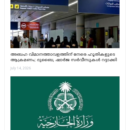
അബഹ വിമാനത്താവളത്തിന് നേരെ ഹൂതികളുടെ
ആക്രമണം; ദുബൈ, ഷാർജ സർവീസുകൾ റദ്ദാക്കി
July 14, 2026