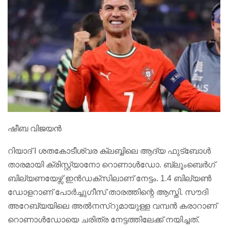
ഷീബ വിജയൻ
റിയാദ് I ശതകോടീശ്വര ക്ലബ്ബിലെ ആദ്യ ഫുട്‌ബോൾ
താരമായി ക്രിസ്റ്റ്യാനോ റൊണാൾഡോ. ബ്ലൂംബെർഗ്
ബില്യണയേഴ്സ് ഇൻഡക്‌സിലാണ് നേട്ടം. 1.4 ബില്യൺ
ഡോളറാണ് പോർച്ചുഗീസ് താരത്തിന്റെ ആസ്തി. സൗദി
അറേബ്യയിലെ അൽനസ്‌റുമായുള്ള വമ്പൻ കരാറാണ്
റൊണാൾഡോയെ ചരിത്ര നേട്ടത്തിലേക്ക് നയിച്ചത്.