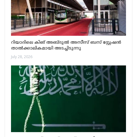
റിയാദിലെ കിങ് അബ്ദുൽ അസീസ് ബസ് സ്റ്റേഷൻ
താൽക്കാലികമായി അടച്ചിടുന്നു
July 28, 2026