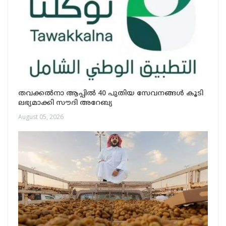
തവക്കൽനാ ആപ്പിൽ 40 പുതിയ സേവനങ്ങൾ കൂടി
ലഭ്യമാക്കി സൗദി അറേബ്യ
August 05, 2026