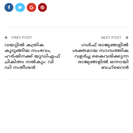
PREV POST
NEXT POST
വയറ്റിൽ കത്രിക
ഗൾഫ് രാജ്യങ്ങളിൽ
കുടുങ്ങിയ സംഭവം,
ശക്തമായ സാമ്പത്തിക
ഹർഷിനക്ക് യുഡിഎഫ്
വളർച്ച കൈവരിക്കുന്ന
ചികിത്സ നൽകും: വി
രാജ്യങ്ങളിൽ ഒന്നായി
ഡി സതീശൻ
ബഹ്‌റൈൻ