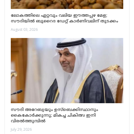
ലോകത്തിലെ ഏറ്റവും വലിയ ഈത്തപ്പഴ മേള;
സൗദിയിൽ ബുറൈദ ഡേറ്റ് കാർണിവലിന് തുടക്കം
August 03, 2026
സൗദി അറേബ്യയും ഉസ്ബെക്കിസ്ഥാനും
കൈകോർക്കുന്നു; മികച്ച ചികിത്സ ഇനി
വിരൽത്തുമ്പിൽ
July 29, 2026