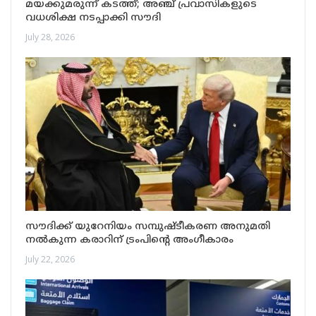
മയക്കുമരുന്ന് കടത്ത്; അഞ്ച് പ്രവാസികളുടെ
വധശിക്ഷ നടപ്പാക്കി സൗദി
July 28, 2026
സൗദിക്ക് യുറേനിയം സമ്പുഷ്ടീകരണ അനുമതി
നൽകുന്ന കരാറിന് ട്രംപിന്റെ അംഗീകാരം
July 22, 2026