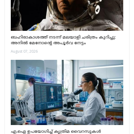
ബഹിരാകാശത്ത് നടന്ന് മലയാളി ചരിത്രം കുറിച്ചു:
അനിൽ മേനോന്റെ അപൂർവ നേട്ടം
August 07, 2026
എ.ഐ ഉപയോഗിച്ച് കൃത്രിമ വൈറസുകൾ