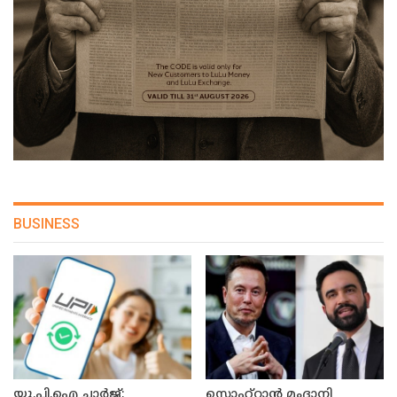
BUSINESS
യു.പി.ഐ ചാർജ്;
സൊഹ്റാൻ മംദാനി