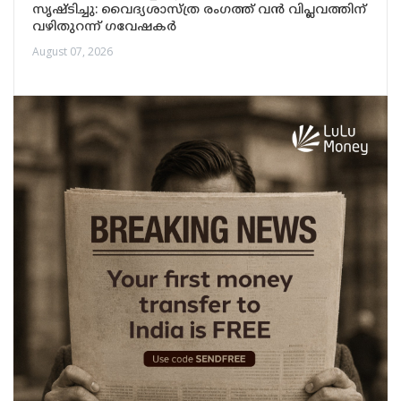
സൃഷ്ടിച്ചു: വൈദ്യശാസ്ത്ര രംഗത്ത് വൻ വിപ്ലവത്തിന്
വഴിതുറന്ന് ഗവേഷകർ
August 07, 2026