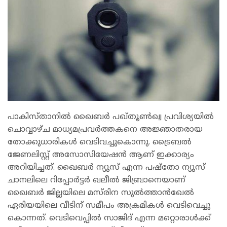
പാകിസ്താനിൽ ഖൈബർ പഖ്തൂൺഖ്വ പ്രവിശ്യയിൽ
ചൊവ്വാഴ്ച മാധ്യമപ്രവർത്തകനെ അജ്ഞാതരായ
തോക്കുധാരികൾ വെടിവച്ചുകൊന്നു. ട്രൈബൽ
ജേണലിസ്റ്റ് അസോസിയേഷൻ ആണ് ഇക്കാര്യം
അറിയിച്ചത്. ഖൈബർ ന്യൂസ് എന്ന പഷ്തോ ന്യൂസ്
ചാനലിലെ റിപ്പോർട്ടർ ഖലീൽ ജിബ്രാനെയാണ്
ഖൈബർ ജില്ലയിലെ മസ്‌രിന സുൽത്താൻഖേൽ
ഏരിയയിലെ വീടിന് സമീപം അക്രമികൾ വെടിവെച്ചു
കൊന്നത്. വെടിവെപ്പിൽ സാജിദ് എന്ന മറ്റൊരാൾക്ക്