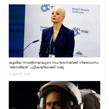
യൂലിയ നവൽനയയുടെ സംഘടനയ്ക്ക് നിരോധനം:
'അനഭിമത' പട്ടികയിലാക്കി റഷ്യ
August 07, 2026