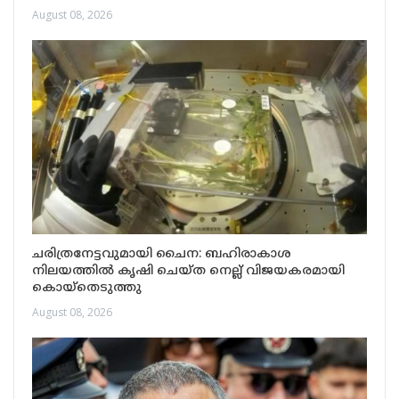
August 08, 2026
ചരിത്രനേട്ടവുമായി ചൈന: ബഹിരാകാശ
നിലയത്തിൽ കൃഷി ചെയ്ത നെല്ല് വിജയകരമായി
കൊയ്തെടുത്തു
August 08, 2026