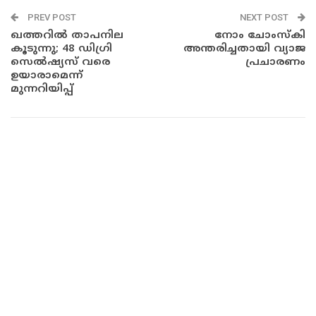
PREV POST
NEXT POST
ഖത്തറിൽ താപനില
നോം ചോംസ്‌കി
കൂടുന്നു; 48 ഡിഗ്രി
അന്തരിച്ചതായി വ്യാജ
സെൽഷ്യസ് വരെ
പ്രചാരണം
ഉയാരാമെന്ന്
മുന്നറിയിപ്പ്