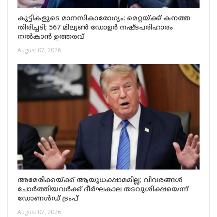
കുട്ടികളുടെ മാനസികാരോഗ്യം: മെറ്റയ്ക്ക് കനത്ത
തിരിച്ചടി; 567 മില്യൺ ഡോളർ നഷ്ടപരിഹാരം
നൽകാൻ ഉത്തരവ്
August 07, 2026
അമേരിക്കയ്ക്ക് ആയുധക്ഷാമമില്ല; വിവരങ്ങൾ
ചോർത്തിയവർക്ക് ദീർഘകാല തടവുശിക്ഷയെന്ന്
ഡോണൾഡ് ട്രംപ്
August 07, 2026