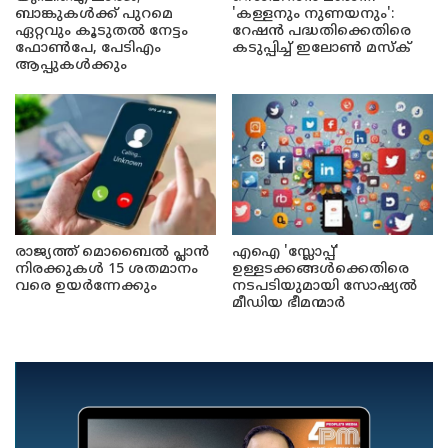
ബാങ്കുകൾക്ക് പുറമെ
'കള്ളനും നുണയനും':
ഏറ്റവും കൂടുതൽ നേട്ടം
റേഷൻ പദ്ധതിക്കെതിരെ
ഫോൺപേ, പേടിഎം
കടുപ്പിച്ച് ഇലോൺ മസ്ക്
ആപ്പുകൾക്കും
രാജ്യത്ത് മൊബൈൽ പ്ലാൻ
എഐ 'സ്ലോപ്പ്'
നിരക്കുകൾ 15 ശതമാനം
ഉള്ളടക്കങ്ങൾക്കെതിരെ
വരെ ഉയർന്നേക്കും
നടപടിയുമായി സോഷ്യൽ
മീഡിയ ഭീമന്മാർ