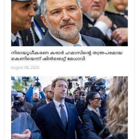
നിരായൂധീകരണ കരാർ ഹമാസിന്റെ തന്ത്രപരമായ
കെണിയെന്ന് ഷിൻബെറ്റ് മേധാവി
August 08, 2026