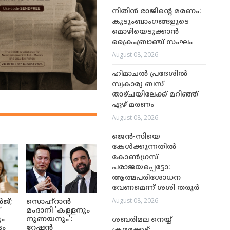
നിതിൻ രാജിന്റെ മരണം:
കുടുംബാംഗങ്ങളുടെ
മൊഴിയെടുക്കാൻ
ക്രൈംബ്രാഞ്ച് സംഘം
August 08, 2026
ഹിമാചൽ പ്രദേശിൽ
സ്വകാര്യ ബസ്
താഴ്ചയിലേക്ക് മറിഞ്ഞ്
ഏഴ് മരണം
August 08, 2026
ജെൻ-സിയെ
കേൾക്കുന്നതിൽ
കോൺഗ്രസ്
പരാജയപ്പെട്ടോ:
ആത്മപരിശോധന
വേണമെന്ന് ശശി തരൂർ
August 08, 2026
ജ്;
സൊഹ്റാൻ
്
മംദാനി 'കള്ളനും
ും
നുണയനും':
ശബരിമല നെയ്യ്
ടം
റേഷൻ