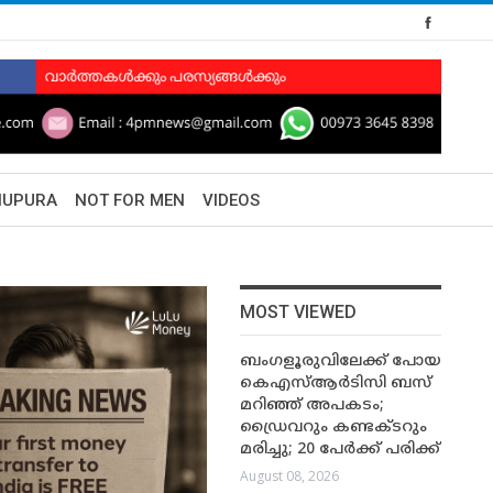
HUPURA
NOT FOR MEN
VIDEOS
MOST VIEWED
ബംഗളൂരുവിലേക്ക് പോയ
കെഎസ്ആർടിസി ബസ്
മറിഞ്ഞ് അപകടം;
ഡ്രൈവറും കണ്ടക്ടറും
മരിച്ചു; 20 പേർക്ക് പരിക്ക്
August 08, 2026