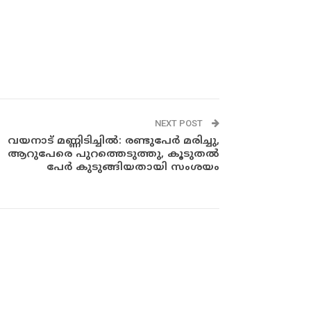
NEXT POST
വയനാട് മണ്ണിടിച്ചിൽ: രണ്ടുപേർ മരിച്ചു,
ആറുപേരെ പുറത്തെടുത്തു, കൂടുതൽ
പേർ കുടുങ്ങിയതായി സംശയം