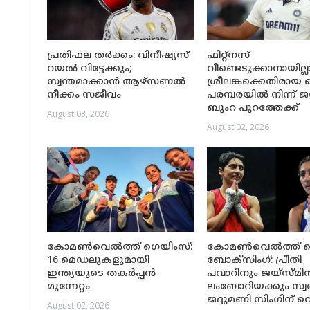
പ്രതിഫല തർക്കം: വിനീഷ്യസ്
ഫിറ്റ്നസ്
റയൽ വിട്ടേക്കും;
വീണ്ടെടുക്കാനായില്ല
സ്വന്തമാക്കാൻ ആഴ്സണൽ
ശ്രീലങ്കക്കെതിരായ ടെസ
നീക്കം സജീവം
പരമ്പരയിൽ നിന്ന് ജസ
ബുംറ പുറത്തേക്ക്
August 03, 2026
August 02, 2026
കോമൺവെൽത്ത് ഗെയിംസ്:
കോമൺവെൽത്ത് ഗ
16 മെഡലുകളുമായി
ബോക്‌സിംഗ്: പ്രീതി
ഇന്ത്യയുടെ തകർപ്പൻ
പവാറിനും ജയ്‌സ്മി
മുന്നേറ്റം
ലംബോറിയക്കും സ്വ
ജദ്ദുമണി സിംഗിന് വെ
August 02, 2026