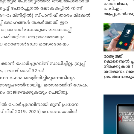
ക്വാർട്ടർ പോരാട്ടത്തിൽ അയൽക്കാരായ
ഫോൺപേ,
െട്ട് പോർച്ചുഗൽ ലോകകപ്പിൽ നിന്ന്
പേടിഎം
ആപ്പുകൾക്ക
1-ാം മിനിറ്റിൽ) സ്പാനിഷ് താരം മിഖേൽ
്പ് മോഹങ്ങൾ തകർത്തത്. ഈ
നോ റൊണാൾഡോയുടെ ലോകകപ്പ്
െ കരിയറിലെ ആറാമത്തെയും
നായ റൊണാൾഡോ മത്സരശേഷം
രാജ്യത്ത്
മൊബൈൽ പ്
 പോർച്ചുഗലിന് സാധിച്ചില്ല. ഗ്രൂപ്പ്
നിരക്കുകൾ 1
, റൗണ്ട് ഓഫ് 32-ൽ
ശതമാനം വര
ഉയർന്നേക്കും
ഫോം തെളിയിച്ചിരുന്നെങ്കിലും
്ദേഹത്തിനായില്ല. മത്സരത്തിന് ശേഷം
ാനം രാജിവെക്കുകയും ചെയ്തു.
ിൽ പോർച്ചുഗലിനായി മൂന്ന് പ്രധാന
സ് ലീഗ് 2019, 2025) നേടാനായതിൽ