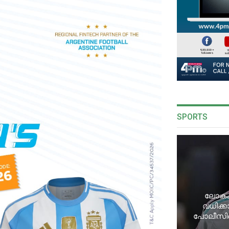
SPORTS
ലോകകപ
വധിക്ക
പോലീസി