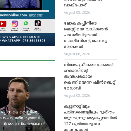
വാക്പോര്
August 08, 2026
ലോകകപ്പിനിടെ
മെസ്സിയെ വധിക്കാൻ
പദ്ധതിയിട്ടതായി
പോലീസിന്റെ രഹസ്യ
രേഖകൾ
August 08, 2026
നിരായൂധീകരണ കരാർ
ഹമാസിന്റെ
തന്ത്രപരമായ
കെണിയെന്ന് ഷിൻബെറ്റ്
മേധാവി
August 08, 2026
കുട്ടനാട്ടിലും
്പിനിടെ മെസ്സിയെ
പരിസരങ്ങളിലും ദുരിതം
ാൻ പദ്ധതിയിട്ടതായി
തുടരുന്നു: ആലപ്പുഴയിൽ
ന്റെ രഹസ്യ രേഖകൾ
127 ദുരിതാശ്വാസ
ക്യാമ്പുകൾ