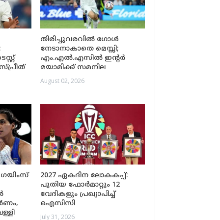
തിരിച്ചുവരവിൽ ഗോൾ
:
നേടാനാകാതെ മെസ്സി;
്റ്റ്
എം.എൽ.എസിൽ ഇന്റർ
്പ്രീത്
മയാമിക്ക് സമനില
August 02, 2026
െയിംസ്
2027 ഏകദിന ലോകകപ്പ്:
പുതിയ ഫോർമാറ്റും 12
ൻ
വേദികളും പ്രഖ്യാപിച്ച്
ർണം,
ഐസിസി
ള്ളി
July 31, 2026