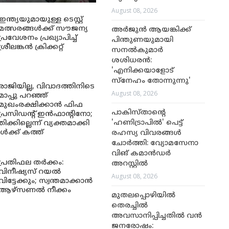
August 08, 2026
ഇന്ത്യയുമായുള്ള ടെസ്റ്റ്
മത്സരങ്ങൾക്ക് സൗജന്യ
അർജുൻ ആയങ്കിക്ക്
പ്രവേശനം പ്രഖ്യാപിച്ച്
പിന്തുണയുമായി
ശ്രീലങ്കൻ ക്രിക്കറ്റ്
സനൽകുമാർ
ശശിധരൻ:
'എനിക്കയാളോട്
സ്നേഹം തോന്നുന്നു'
രാജിയില്ല, വിവാദത്തിനിടെ
August 08, 2026
മാപ്പു പറഞ്ഞ്
മുഖംരക്ഷിക്കാൻ ഫിഫ
പാകിസ്താന്റെ
പ്രസിഡന്റ് ഇൻഫാന്റിനോ;
'ഹണിട്രാപിൽ' പെട്ട്
കില്ലെന്ന് വ്യക്തമാക്കി
ക്ക് കത്ത്
രഹസ്യ വിവരങ്ങൾ
ചോർത്തി: വ്യോമസേനാ
വിങ് കമാൻഡർ
പ്രതിഫല തർക്കം:
അറസ്റ്റിൽ
വിനീഷ്യസ് റയൽ
August 08, 2026
വിട്ടേക്കും; സ്വന്തമാക്കാൻ
ആഴ്സണൽ നീക്കം
മുതലപ്പൊഴിയിൽ
തെരച്ചിൽ
അവസാനിപ്പിച്ചതിൽ വൻ
ജനരോഷം: