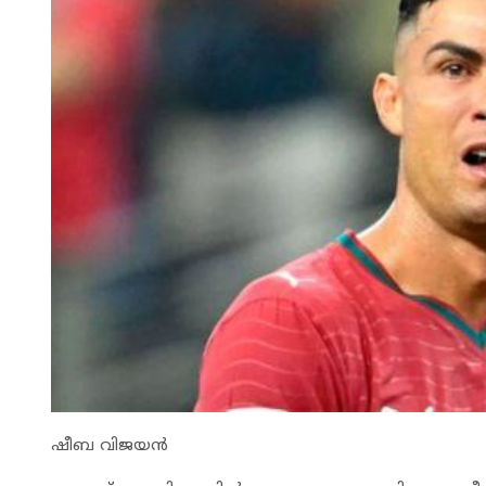
ഷീബ വിജയൻ