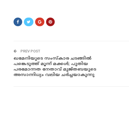
asasdsadasas
PREV POST
ഖമേനിയുടെ സംസ്‌കാര ചടങ്ങില്‍
പങ്കെടുത്ത് മൂന്ന് മക്കള്‍; പുതിയ
പരമോന്നത നേതാവ് മുജ്തബയുടെ
അസാന്നിധ്യം വലിയ ചര്‍ച്ചയാകുന്നു