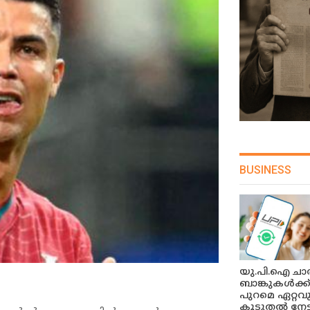
BUSINESS
യു.പി.ഐ ചാർ
ബാങ്കുകൾക്ക
പുറമെ ഏറ്റവ
കൂടുതൽ നേട്