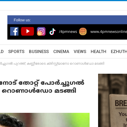
LD
SPORTS
BUSINESS
CINEMA
VIEWS
HEALTH
EZHUT
ർച്ചുഗൽ പുറത്ത്; കണ്ണീരോടെ ക്രിസ്റ്റ്യാനോ റൊണാൾഡോ മടങ്ങി
നോട് തോറ്റ് പോർച്ചുഗൽ
്യാനോ റൊണാൾഡോ മടങ്ങി