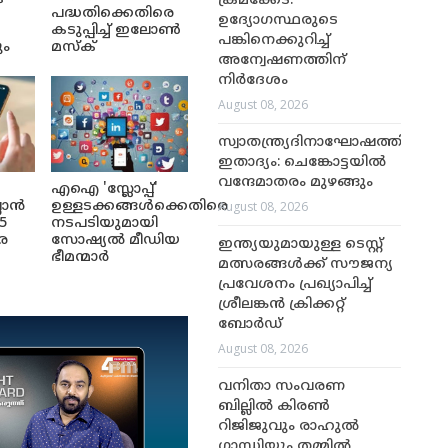
ക്രമക്കേട്:
പദ്ധതിക്കെതിരെ
ഉദ്യോഗസ്ഥരുടെ
കടുപ്പിച്ച് ഇലോൺ
പങ്കിനെക്കുറിച്ച്
ും
മസ്ക്
അന്വേഷണത്തിന്
നിർദേശം
August 08, 2026
സ്വാതന്ത്ര്യദിനാഘോഷത്തിൽ
ഇതാദ്യം: ചെങ്കോട്ടയിൽ
വന്ദേമാതരം മുഴങ്ങും
എഐ 'സ്ലോപ്പ്'
August 08, 2026
ലാൻ
ഉള്ളടക്കങ്ങൾക്കെതിരെ
5
നടപടിയുമായി
െ
സോഷ്യൽ മീഡിയ
ഇന്ത്യയുമായുള്ള ടെസ്റ്റ്
ഭീമന്മാർ
മത്സരങ്ങൾക്ക് സൗജന്യ
പ്രവേശനം പ്രഖ്യാപിച്ച്
ശ്രീലങ്കൻ ക്രിക്കറ്റ്
ബോർഡ്
August 08, 2026
വനിതാ സംവരണ
ബില്ലിൽ കിരൺ
റിജിജുവും രാഹുൽ
ഗാന്ധിയും തമ്മിൽ