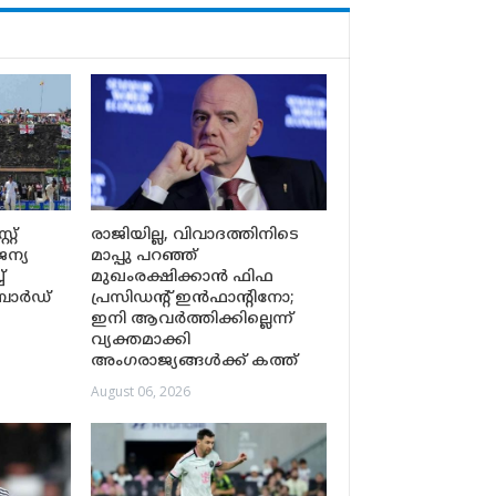
്റ്
രാജിയില്ല, വിവാദത്തിനിടെ
ന്യ
മാപ്പു പറഞ്ഞ്
്
മുഖംരക്ഷിക്കാൻ ഫിഫ
് ബോർഡ്
പ്രസിഡന്റ് ഇൻഫാന്റിനോ;
ഇനി ആവർത്തിക്കില്ലെന്ന്
വ്യക്തമാക്കി
അംഗരാജ്യങ്ങൾക്ക് കത്ത്
August 06, 2026