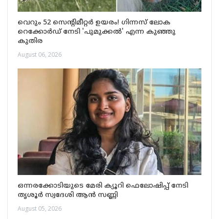
വെറും 52 സെന്റിമീറ്റർ ഉയരം! ഗിന്നസ് ലോക
റെക്കോർഡ് നേടി 'പുമുക്കൽ' എന്ന കുഞ്ഞു
കുതിര
August 06, 2026
ഒന്നരക്കോടിയുടെ മേരി ക്യൂറി ഫെലോഷിപ്പ് നേടി
തൃശൂർ സ്വദേശി ആൻ സണ്ണി
August 05, 2026