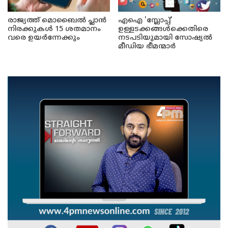
രാജ്യത്ത് മൊബൈൽ പ്ലാൻ
എഐ 'സ്ലോപ്പ്'
നിരക്കുകൾ 15 ശതമാനം
ഉള്ളടക്കങ്ങൾക്കെതിരെ
വരെ ഉയർന്നേക്കും
നടപടിയുമായി സോഷ്യൽ
മീഡിയ ഭീമന്മാർ