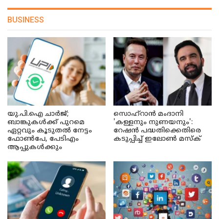
BUSINESS
യു.പി.ഐ ചാർജ്;
സൊഹ്റാൻ മംദാനി
ബാങ്കുകൾക്ക് പുറമെ
'കള്ളനും നുണയനും':
ഏറ്റവും കൂടുതൽ നേട്ടം
റേഷൻ പദ്ധതിക്കെതിരെ
ഫോൺപേ, പേടിഎം
കടുപ്പിച്ച് ഇലോൺ മസ്ക്
ആപ്പുകൾക്കും