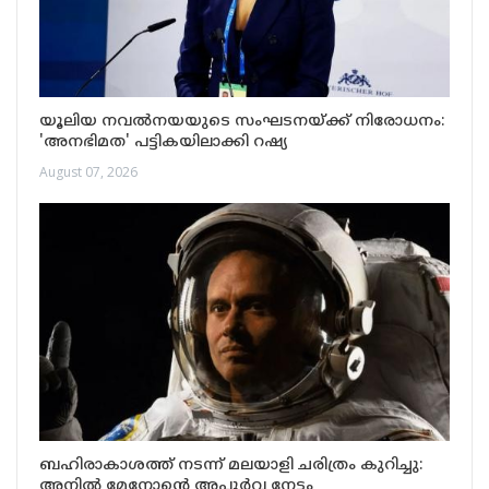
യൂലിയ നവൽനയയുടെ സംഘടനയ്ക്ക് നിരോധനം:
'അനഭിമത' പട്ടികയിലാക്കി റഷ്യ
August 07, 2026
ബഹിരാകാശത്ത് നടന്ന് മലയാളി ചരിത്രം കുറിച്ചു:
അനിൽ മേനോന്റെ അപൂർവ നേട്ടം