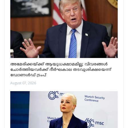
അമേരിക്കയ്ക്ക് ആയുധക്ഷാമമില്ല; വിവരങ്ങൾ
ചോർത്തിയവർക്ക് ദീർഘകാല തടവുശിക്ഷയെന്ന്
ഡോണൾഡ് ട്രംപ്
August 07, 2026