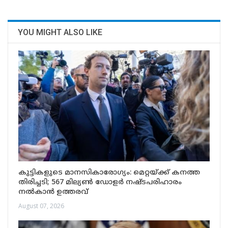
YOU MIGHT ALSO LIKE
കുട്ടികളുടെ മാനസികാരോഗ്യം: മെറ്റയ്ക്ക് കനത്ത
തിരിച്ചടി; 567 മില്യൺ ഡോളർ നഷ്ടപരിഹാരം
നൽകാൻ ഉത്തരവ്
August 07, 2026