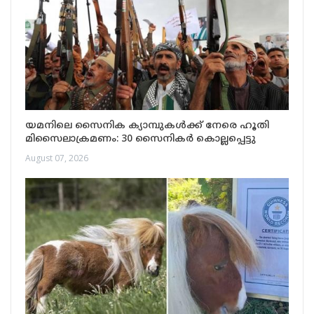
യമനിലെ സൈനിക ക്യാമ്പുകൾക്ക് നേരെ ഹൂതി
മിസൈലാക്രമണം: 30 സൈനികർ കൊല്ലപ്പെട്ടു
August 07, 2026