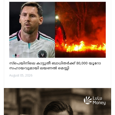
സ്പെയിനിലെ കാട്ടുതീ ബാധിതർക്ക് 80,000 യൂറോ
സഹായവുമായി ലയണൽ മെസ്സി
August 05, 2026