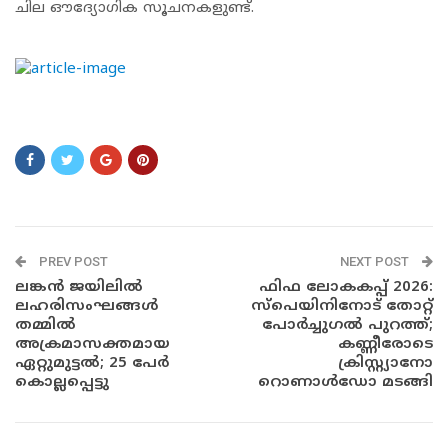
ചില ഔദ്യോഗിക സൂചനകളുണ്ട്.
dadsfdfsdf
PREV POST
NEXT POST
ലങ്കന്‍ ജയിലില്‍
ഫിഫ ലോകകപ്പ് 2026:
ലഹരിസംഘങ്ങള്‍
സ്പെയിനിനോട് തോറ്റ്
തമ്മില്‍
പോർച്ചുഗൽ പുറത്ത്;
അക്രമാസക്തമായ
കണ്ണീരോടെ
ഏറ്റുമുട്ടല്‍; 25 പേര്‍
ക്രിസ്റ്റ്യാനോ
കൊല്ലപ്പെട്ടു
റൊണാൾഡോ മടങ്ങി