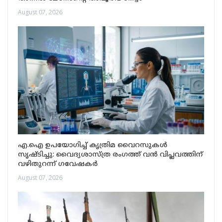
August 07, 2026
എ.ഐ ഉപയോഗിച്ച് കൃത്രിമ വൈറസുകൾ
സൃഷ്ടിച്ചു: വൈദ്യശാസ്ത്ര രംഗത്ത് വൻ വിപ്ലവത്തിന്
വഴിതുറന്ന് ഗവേഷകർ
August 07, 2026