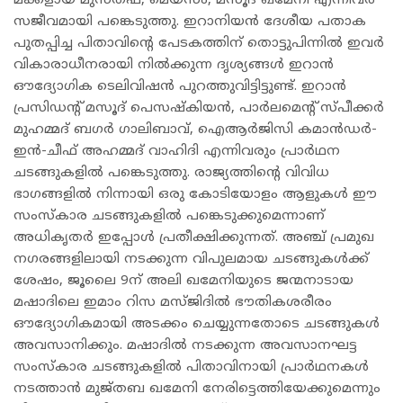
മക്കളായ മുസ്തഫ, മെയ്‌സം, മസൂദ് ഖമേനി എന്നിവര്‍
സജീവമായി പങ്കെടുത്തു. ഇറാനിയന്‍ ദേശീയ പതാക
പുതപ്പിച്ച പിതാവിന്റെ പേടകത്തിന് തൊട്ടുപിന്നില്‍ ഇവര്‍
വികാരാധീനരായി നില്‍ക്കുന്ന ദൃശ്യങ്ങള്‍ ഇറാന്‍
ഔദ്യോഗിക ടെലിവിഷന്‍ പുറത്തുവിട്ടിട്ടുണ്ട്. ഇറാന്‍
പ്രസിഡന്റ് മസൂദ് പെസഷ്‌കിയന്‍, പാര്‍ലമെന്റ് സ്പീക്കര്‍
മുഹമ്മദ് ബഗര്‍ ഗാലിബാവ്, ഐആര്‍ജിസി കമാന്‍ഡര്‍-
ഇന്‍-ചീഫ് അഹമ്മദ് വാഹിദി എന്നിവരും പ്രാര്‍ഥന
ചടങ്ങുകളില്‍ പങ്കെടുത്തു. രാജ്യത്തിന്റെ വിവിധ
ഭാഗങ്ങളില്‍ നിന്നായി ഒരു കോടിയോളം ആളുകള്‍ ഈ
സംസ്‌കാര ചടങ്ങുകളില്‍ പങ്കെടുക്കുമെന്നാണ്
അധികൃതര്‍ ഇപ്പോള്‍ പ്രതീക്ഷിക്കുന്നത്. അഞ്ച് പ്രമുഖ
നഗരങ്ങളിലായി നടക്കുന്ന വിപുലമായ ചടങ്ങുകള്‍ക്ക്
ശേഷം, ജൂലൈ 9ന് അലി ഖമേനിയുടെ ജന്മനാടായ
മഷാദിലെ ഇമാം റിസ മസ്ജിദില്‍ ഭൗതികശരീരം
ഔദ്യോഗികമായി അടക്കം ചെയ്യുന്നതോടെ ചടങ്ങുകള്‍
അവസാനിക്കും. മഷാദില്‍ നടക്കുന്ന അവസാനഘട്ട
സംസ്‌കാര ചടങ്ങുകളില്‍ പിതാവിനായി പ്രാര്‍ഥനകള്‍
നടത്താന്‍ മുജ്തബ ഖമേനി നേരിട്ടെത്തിയേക്കുമെന്നും