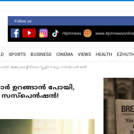
LD
SPORTS
BUSINESS
CINEMA
VIEWS
HEALTH
EZHUT
 പോയി, ജമ്മു കാശ്മീരിലെ സ്കൂളിന് കൂട്ട സസ്പെൻഷൻ!
നക്കാർ ഉറങ്ങാൻ പോയി,
ൂട്ട സസ്പെൻഷൻ!