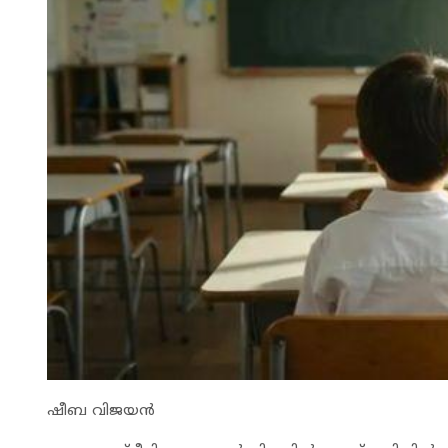
ഷീബ വിജയൻ