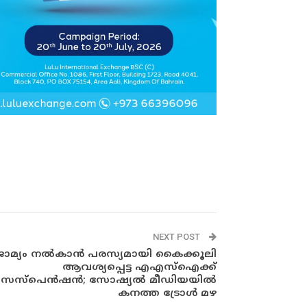
NEXT POST
ജാമ്യം നൽകാൻ പരസ്യമായി കൈക്കൂലി
ആവശ്യപ്പെട്ട എഎസ്ഐക്ക്
സസ്പെൻഷൻ; സോഷ്യൽ മീഡിയയിൽ
കനത്ത ട്രോൾ മഴ