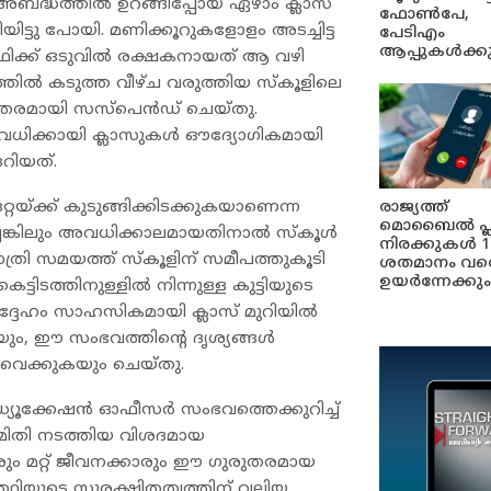
 അബദ്ധത്തിൽ ഉറങ്ങിപ്പോയ ഏഴാം ക്ലാസ്
ഫോൺപേ,
യിട്ടു പോയി. മണിക്കൂറുകളോളം അടച്ചിട്ട
പേടിഎം
ആപ്പുകൾക്ക
യാർത്ഥിക്ക് ഒടുവിൽ രക്ഷകനായത് ആ വഴി
ിൽ കടുത്ത വീഴ്ച വരുത്തിയ സ്കൂളിലെ
യന്തരമായി സസ്പെൻഡ് ചെയ്തു.
ധിക്കായി ക്ലാസുകൾ ഔദ്യോഗികമായി
റിയത്.
്റയ്ക്ക് കുടുങ്ങിക്കിടക്കുകയാണെന്ന
രാജ്യത്ത്
മൊബൈൽ പ്
ിച്ചെങ്കിലും അവധിക്കാലമായതിനാൽ സ്കൂൾ
നിരക്കുകൾ 1
ാത്രി സമയത്ത് സ്കൂളിന് സമീപത്തുകൂടി
ശതമാനം വര
ഉയർന്നേക്കും
ടത്തിനുള്ളിൽ നിന്നുള്ള കുട്ടിയുടെ
 അദ്ദേഹം സാഹസികമായി ക്ലാസ് മുറിയിൽ
കയും, ഈ സംഭവത്തിന്റെ ദൃശ്യങ്ങൾ
വെക്കുകയും ചെയ്തു.
ഡ്യൂക്കേഷൻ ഓഫീസർ സംഭവത്തെക്കുറിച്ച്
സമിതി നടത്തിയ വിശദമായ
 മറ്റ് ജീവനക്കാരും ഈ ഗുരുതരമായ
ർത്ഥിയുടെ സുരക്ഷിതത്വത്തിന് വലിയ