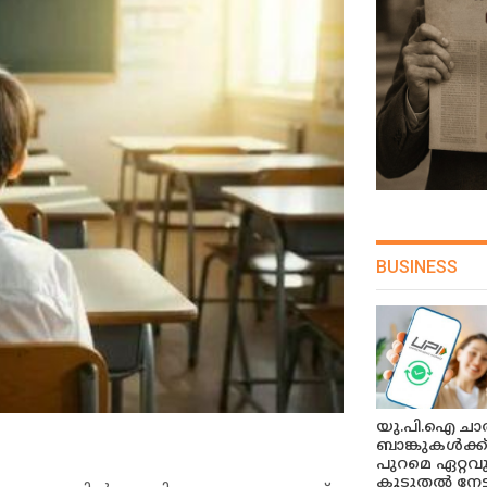
BUSINESS
യു.പി.ഐ ചാർ
ബാങ്കുകൾക്ക
പുറമെ ഏറ്റവ
കൂടുതൽ നേട്