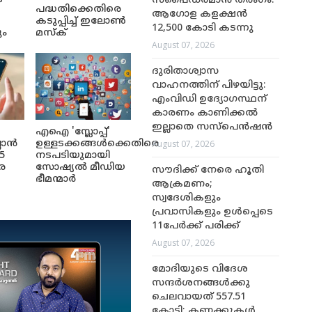
സ്പൈഡർമാൻ തരംഗം:
പദ്ധതിക്കെതിരെ
ആഗോള കളക്ഷൻ
കടുപ്പിച്ച് ഇലോൺ
12,500 കോടി കടന്നു
ും
മസ്ക്
August 07, 2026
ദുരിതാശ്വാസ
വാഹനത്തിന് പിഴയിട്ടു:
എംവിഡി ഉദ്യോഗസ്ഥന്
കാരണം കാണിക്കൽ
ഇല്ലാതെ സസ്‌പെൻഷൻ
എഐ 'സ്ലോപ്പ്'
August 07, 2026
ലാൻ
ഉള്ളടക്കങ്ങൾക്കെതിരെ
5
നടപടിയുമായി
െ
സോഷ്യൽ മീഡിയ
സൗദിക്ക് നേരെ ഹൂതി
ഭീമന്മാർ
ആക്രമണം;
സ്വദേശികളും
പ്രവാസികളും ഉൾപ്പെടെ
11പേർക്ക് പരിക്ക്
August 07, 2026
മോദിയുടെ വിദേശ
സന്ദർശനങ്ങൾക്കു
ചെലവായത് 557.51
കോടി; കണക്കുകൾ