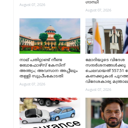
ഗാന്ധി
August 07, 2026
August 07, 2026
നാല് പതിറ്റാണ്ട് നീണ്ട
മോദിയുടെ വിദേശ
ബോഫോഴ്സ് കേസിന്
സന്ദർശനങ്ങൾക്കു
അന്ത്യം; അവസാന അപ്പീലും
ചെലവായത് 557.51 
തള്ളി സുപ്രീംകോടതി
കണക്കുകൾ പുറത്തുവ
വിദേശകാര്യ മന്ത്രാ
August 07, 2026
August 07, 2026