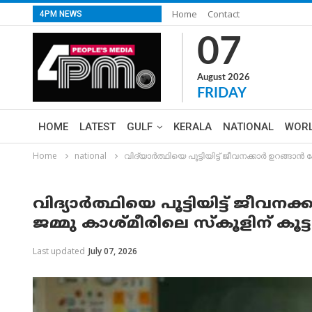
Home
Contact
4PM NEWS
07
August 2026
FRIDAY
HOME
LATEST
GULF
KERALA
NATIONAL
WOR
Home
national
വിദ്യാർത്ഥിയെ പൂട്ടിയിട്ട് ജീവനക്കാർ ഉറങ്ങാൻ
വിദ്യാർത്ഥിയെ പൂട്ടിയിട്ട് ജീവ
ജമ്മു കാശ്മീരിലെ സ്കൂളിന് ക
Last updated
July 07, 2026