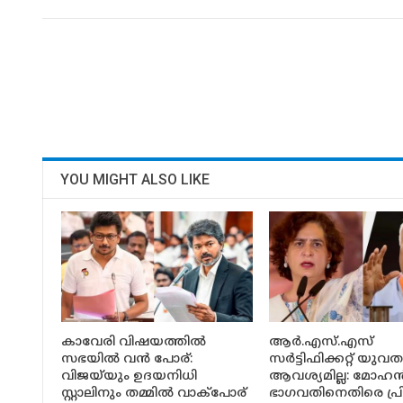
YOU MIGHT ALSO LIKE
കാവേരി വിഷയത്തിൽ
ആർ.എസ്.എസ്
സഭയിൽ വൻ പോര്:
സർട്ടിഫിക്കറ്റ് യുവത
വിജയ്‌യും ഉദയനിധി
ആവശ്യമില്ല: മോഹ
സ്റ്റാലിനും തമ്മിൽ വാക്പോര്
ഭാഗവതിനെതിരെ പ്രി