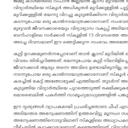
ജമ്മു കാശ്മീരിലെ റംപാൻ ജില്ലയിൽ ക്ലാസ് മുറിയിൽ
വിദ്യാർത്ഥിയെ സ്കൂൾ അധികൃതർ മുറിക്കുള്ളിൽ പൂട്ടി
മുറിക്കുള്ളിൽ ഭയന്നു വിറച്ചു കുടുങ്ങിക്കിടന്ന വിദ്
കടന്നുപോയ ഒരു കാൽനടയാത്രക്കാരനാണ്. സംഭവത്ത
മുഴുവൻ ജീവനക്കാരെയും വിദ്യാഭ്യാസ വകുപ്പ് അടി
ബനിഹാളിലെ സർക്കാർ സ്കൂളിൽ 15 ദിവസത്തെ അവ
അടച്ച ദിവസമാണ് ഈ ഞെട്ടിക്കുന്ന സംഭവം അരങ്ങേ
കുട്ടി ഉറക്കമുണർന്നപ്പോഴാണ് താൻ ക്ലാസ് മുറിയിൽ ഒറ
വിവരം തിരിച്ചറിഞ്ഞത്. ഭയന്നുപോയ കുട്ടി നിലവിള
ജീവനക്കാർ ആരും തന്നെ അവിടെ ഉണ്ടായിരുന്നില്ല. ര
നടന്നുപോയ ഒരു കാൽനടയാത്രക്കാരനാണ് സ്കൂൾ കെട്ടി
കരച്ചിൽ കേട്ട് അങ്ങോട്ടേക്ക് എത്തിയത്. തുടർന്ന്
കുടുങ്ങിയ വിദ്യാർത്ഥിയെ പുറത്തെടുത്ത് രക്ഷിക്കു
മൊബൈലിൽ പകർത്തി സാമൂഹ്യമാധ്യമങ്ങളിൽ പങ്കു
ഈ ദൃശ്യങ്ങൾ വ്യാപകമായി പ്രചരിച്ചതോടെ ചീഫ് എ
അടിയന്തര അന്വേഷണത്തിന് ഉത്തരവിട്ടു. മൂന്നംഗ 
അന്വേഷണത്തിനൊടുവിലാണ് സ്കൂളിലെ അധ്യാപകരും
വീഴ്ചയിൽ കുറ്റക്കാരാണെന്ന് കണ്ടെത്തിയത്. വിദ്യാ