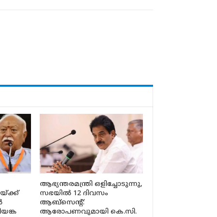
ആഭ്യന്തരമന്ത്രി ഒളിച്ചോടുന്നു,
യ്ക്ക്
സഭയിൽ 12 ദിവസം
ൻ
ആബ്‌സെന്റ്:
യങ്ക
ആരോപണവുമായി കെ.സി.