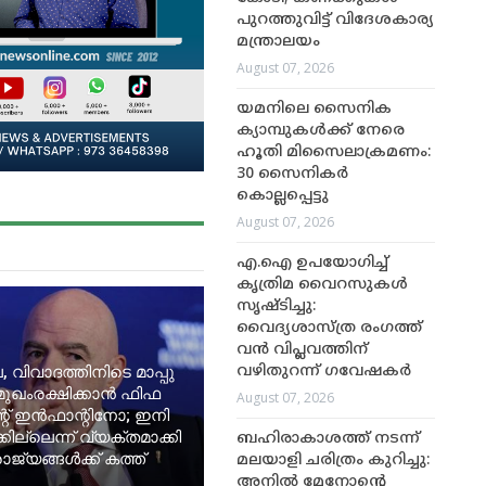
പുറത്തുവിട്ട് വിദേശകാര്യ
മന്ത്രാലയം
August 07, 2026
യമനിലെ സൈനിക
ക്യാമ്പുകൾക്ക് നേരെ
ഹൂതി മിസൈലാക്രമണം:
30 സൈനികർ
കൊല്ലപ്പെട്ടു
August 07, 2026
എ.ഐ ഉപയോഗിച്ച്
കൃത്രിമ വൈറസുകൾ
സൃഷ്ടിച്ചു:
വൈദ്യശാസ്ത്ര രംഗത്ത്
വൻ വിപ്ലവത്തിന്
, വിവാദത്തിനിടെ മാപ്പു
വഴിതുറന്ന് ഗവേഷകർ
മുഖംരക്ഷിക്കാൻ ഫിഫ
August 07, 2026
റ് ഇൻഫാന്റിനോ; ഇനി
ില്ലെന്ന് വ്യക്തമാക്കി
ബഹിരാകാശത്ത് നടന്ന്
ജ്യങ്ങൾക്ക് കത്ത്
മലയാളി ചരിത്രം കുറിച്ചു:
അനിൽ മേനോന്റെ