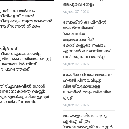
അപൂർവ നേട്ടം
പ്രതിഫല തർക്കം:
August 07, 2026
വിനീഷ്യസ് റയൽ
വിട്ടേക്കും; സ്വന്തമാക്കാൻ
ബോക്സ് ഓഫീസിൽ
ആഴ്സണൽ നീക്കം
തകർന്നടിഞ്ഞ്
'മെലാനിയ':
ആമസോണിന്
കോടികളുടെ നഷ്ടം,
ഫിറ്റ്നസ്
എന്നാൽ മെലാനിയക്ക്
വീണ്ടെടുക്കാനായില്ല:
വൻ തുക റോയൽറ്റി
ശ്രീലങ്കക്കെതിരായ ടെസ്റ്റ്
August 07, 2026
പരമ്പരയിൽ നിന്ന്
റ പുറത്തേക്ക്
സംഗീത വിവാഹമോചന
ഹർജി പിൻവലിച്ചു;
തിരിച്ചുവരവിൽ ഗോൾ
വിജയ്‌യുമായുള്ള
നേടാനാകാതെ മെസ്സി;
കേസിൽ അപ്രതീക്ഷിത
എം.എൽ.എസിൽ ഇന്റർ
ട്വിസ്റ്റ്
മയാമിക്ക് സമനില
August 07, 2026
മലയാളത്തിലെ ആദ്യ
എ.ഐ ചിത്രം
'വാഗ്ദത്തഭൂമി': പോസ്റ്റർ