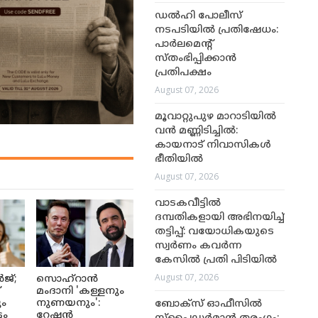
ഡൽഹി പോലീസ്
നടപടിയിൽ പ്രതിഷേധം:
പാർലമെന്റ്
സ്തംഭിപ്പിക്കാൻ
പ്രതിപക്ഷം
August 07, 2026
മൂവാറ്റുപുഴ മാറാടിയിൽ
വൻ മണ്ണിടിച്ചിൽ:
കായനാട് നിവാസികൾ
ഭീതിയിൽ
August 07, 2026
വാടകവീട്ടിൽ
ദമ്പതികളായി അഭിനയിച്ച്
തട്ടിപ്പ്: വയോധികയുടെ
സ്വർണം കവർന്ന
കേസിൽ പ്രതി പിടിയിൽ
August 07, 2026
ജ്;
സൊഹ്റാൻ
്
മംദാനി 'കള്ളനും
ും
നുണയനും':
ബോക്സ് ഓഫീസിൽ
ടം
റേഷൻ