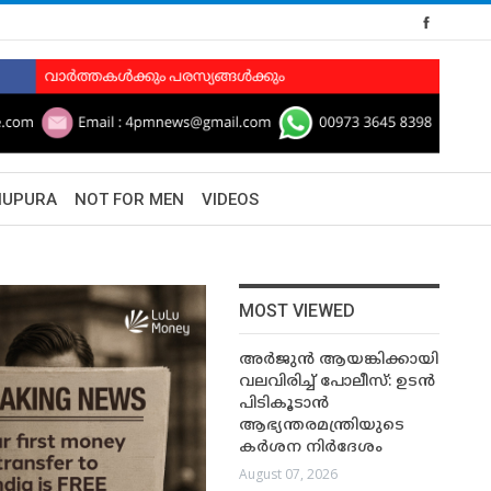
HUPURA
NOT FOR MEN
VIDEOS
MOST VIEWED
അർജുൻ ആയങ്കിക്കായി
വലവിരിച്ച് പോലീസ്: ഉടൻ
പിടികൂടാൻ
ആഭ്യന്തരമന്ത്രിയുടെ
കർശന നിർദേശം
August 07, 2026