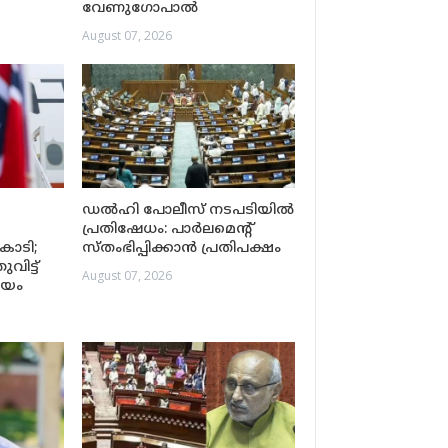
വേണുഗോപാൽ
August 07, 2026
ഡൽഹി പോലീസ് നടപടിയിൽ
പ്രതിഷേധം: പാർലമെന്റ്
കോടി;
സ്തംഭിപ്പിക്കാൻ പ്രതിപക്ഷം
ിട്ട്
August 07, 2026
ലയം