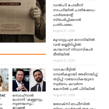
ഡൽഹി പോലീസ്
നടപടിയിൽ പ്രതിഷേധം:
പാർലമെന്റ്
സ്തംഭിപ്പിക്കാൻ
പ്രതിപക്ഷം
August 07, 2026
മൂവാറ്റുപുഴ മാറാടിയിൽ
വൻ മണ്ണിടിച്ചിൽ:
കായനാട് നിവാസികൾ
ഭീതിയിൽ
August 07, 2026
വാടകവീട്ടിൽ
ദമ്പതികളായി അഭിനയിച്ച്
തട്ടിപ്പ്: വയോധികയുടെ
സ്വർണം കവർന്ന
കേസിൽ പ്രതി പിടിയിൽ
August 07, 2026
ജ്;
സൊഹ്റാൻ
്
മംദാനി 'കള്ളനും
ും
നുണയനും':
ബോക്സ് ഓഫീസിൽ
ടം
റേഷൻ