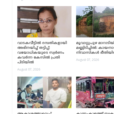
വാടകവീട്ടിൽ ദമ്പതികളായി
മൂവാറ്റുപുഴ മാറാട
അഭിനയിച്ച് തട്ടിപ്പ്:
മണ്ണിടിച്ചിൽ: കായനാട
വയോധികയുടെ സ്വർണം
നിവാസികൾ ഭീതിയ
കവർന്ന കേസിൽ പ്രതി
August 07, 2026
പിടിയിൽ
August 07, 2026
ആകാശത്തുവെച്ച്
കുന്നംകുളത്ത് സ്വ