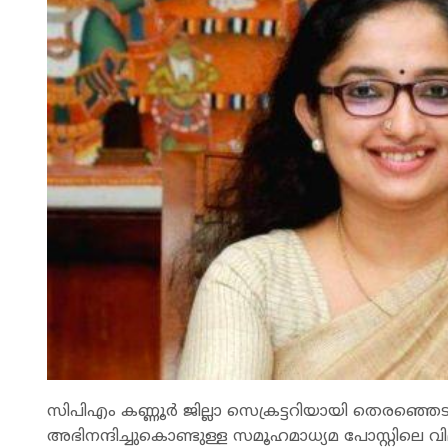
സിപിഎം കണ്ണൂർ ജില്ലാ സെക്രട്ടറിയായി തെരഞ്ഞെട
അഭിനന്ദിച്ചുകൊണ്ടുള്ള സമൂഹമാധ്യമ പോസ്റ്റിലെ വ