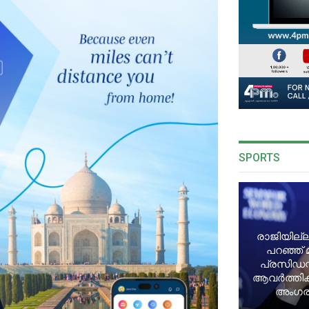
SPORTS
രാജിയില്ല
പറഞ്ഞ് 
പ്രസിഡന്
ആവർത്തിക്ക
അംഗരാ