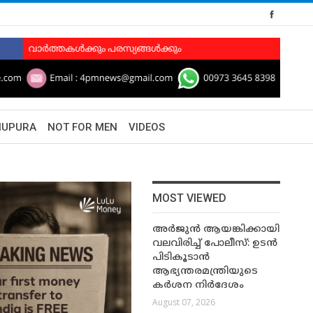
HUPURA
NOT FOR MEN
VIDEOS
MOST VIEWED
അർജുൻ ആയങ്കിക്കായി
വലവിരിച്ച് പോലീസ്: ഉടൻ
പിടികൂടാൻ
ആഭ്യന്തരമന്ത്രിയുടെ
കർശന നിർദേശം
August 07, 2026