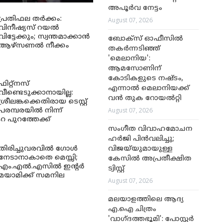
അപൂർവ നേട്ടം
പ്രതിഫല തർക്കം:
August 07, 2026
വിനീഷ്യസ് റയൽ
വിട്ടേക്കും; സ്വന്തമാക്കാൻ
ബോക്സ് ഓഫീസിൽ
ആഴ്സണൽ നീക്കം
തകർന്നടിഞ്ഞ്
'മെലാനിയ':
ആമസോണിന്
കോടികളുടെ നഷ്ടം,
ഫിറ്റ്നസ്
എന്നാൽ മെലാനിയക്ക്
വീണ്ടെടുക്കാനായില്ല:
വൻ തുക റോയൽറ്റി
ശ്രീലങ്കക്കെതിരായ ടെസ്റ്റ്
August 07, 2026
പരമ്പരയിൽ നിന്ന്
റ പുറത്തേക്ക്
സംഗീത വിവാഹമോചന
ഹർജി പിൻവലിച്ചു;
തിരിച്ചുവരവിൽ ഗോൾ
വിജയ്‌യുമായുള്ള
നേടാനാകാതെ മെസ്സി;
കേസിൽ അപ്രതീക്ഷിത
എം.എൽ.എസിൽ ഇന്റർ
ട്വിസ്റ്റ്
മയാമിക്ക് സമനില
August 07, 2026
മലയാളത്തിലെ ആദ്യ
എ.ഐ ചിത്രം
'വാഗ്ദത്തഭൂമി': പോസ്റ്റർ