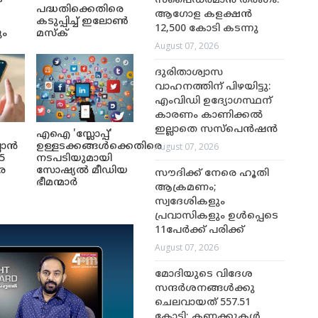
സ്പൈഡർമാൻ തരംഗം:
പദ്ധതിക്കെതിരെ
ആഗോള കളക്ഷൻ
കടുപ്പിച്ച് ഇലോൺ
12,500 കോടി കടന്നു
ും
മസ്ക്
August 07, 2026
ദുരിതാശ്വാസ
വാഹനത്തിന് പിഴയിട്ടു:
എംവിഡി ഉദ്യോഗസ്ഥന്
കാരണം കാണിക്കൽ
ഇല്ലാതെ സസ്‌പെൻഷൻ
എഐ 'സ്ലോപ്പ്'
August 07, 2026
ലാൻ
ഉള്ളടക്കങ്ങൾക്കെതിരെ
5
നടപടിയുമായി
െ
സോഷ്യൽ മീഡിയ
സൗദിക്ക് നേരെ ഹൂതി
ഭീമന്മാർ
ആക്രമണം;
സ്വദേശികളും
പ്രവാസികളും ഉൾപ്പെടെ
11പേർക്ക് പരിക്ക്
August 07, 2026
മോദിയുടെ വിദേശ
സന്ദർശനങ്ങൾക്കു
ചെലവായത് 557.51
കോടി; കണക്കുകൾ