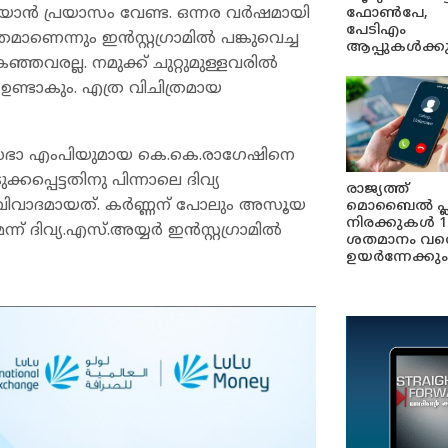
പറയാൻ പ്രയാസം വേണ്ട. ഒന്നര വർഷമായി
ഫോൺപേ,
പേടിഎം
ണെന്നും ഇൻസ്റ്റഗ്രാമിൽ പങ്കുവെച്ച
ആപ്പുകൾക്ക
്ഞവരല്ല. നമുക്ക് ചുറ്റുമുള്ളവരിൽ
ം ഉണ്ടാകും. എത്ര വിചിത്രമായ
 രാജ്യസഭാ എംപിയുമായ കെ.കെ.രാഗേഷിനെ
കപ്പെട്ടതിനു പിന്നാലെ ദിവ്യ
രാജ്യത്ത്
ചതാണ് വിവാദമായത്. കര്‍ണ്ണന് പോലും അസൂയ
മൊബൈൽ പ്
നിരക്കുകൾ 1
വ്യ.എസ്.അയ്യര്‍ ഇന്‍സ്റ്റഗ്രാമില്‍
ശതമാനം വര
ഉയർന്നേക്കും