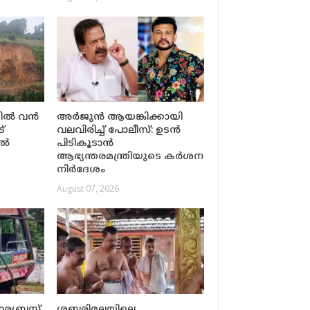
ിയിൽ വൻ
അർജുൻ ആയങ്കിക്കായി
്
വലവിരിച്ച് പോലീസ്: ഉടൻ
ിൽ
പിടികൂടാൻ
ആഭ്യന്തരമന്ത്രിയുടെ കർശന
നിർദേശം
August 07, 2026
കാര്യബസ്
ശബരിമലയിലെ