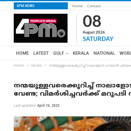
Home
Contact
4PM NEWS
08
August 2026
SATURDAY
HOME
LATEST
GULF
KERALA
NATIONAL
WOR
Home
kerala
നന്മയുള്ളവരെക്കുറിച്ച് നാലാളോട് പറയാൻ പ്രയ
നന്മയുള്ളവരെക്കുറിച്ച് നാലാള
വേണ്ട; വിമർശിച്ചവർക്ക് മറുപട
Last updated
April 16, 2025