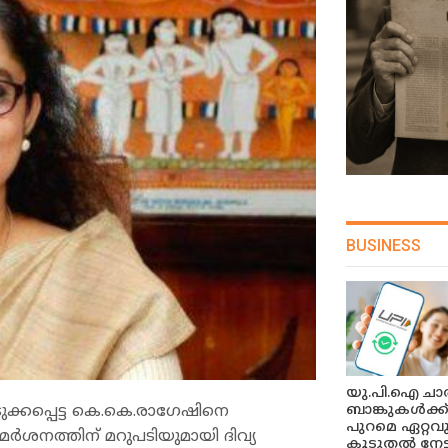
BUSINESS
യു.പി.ഐ ചാർ
ുക്കപ്പെട്ട കെ.കെ.രാഗേഷിനെ
ബാങ്കുകൾക്ക
പുറമെ ഏറ്റവ
ിമർശനത്തിന് മറുപടിയുമായി ദിവ്യ
കൂടുതൽ നേട്