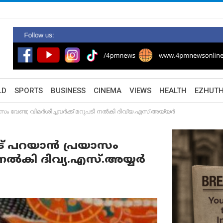
LD
SPORTS
BUSINESS
CINEMA
VIEWS
HEALTH
EZHUT
ാസം വേണ്ട; വിമർശിച്ചവർക്ക് മറുപടി നൽകി ദിവ്യ.എസ്.അയ്യർ
ോട് പറയാൻ പ്രയാസം
ി നൽകി ദിവ്യ.എസ്.അയ്യർ