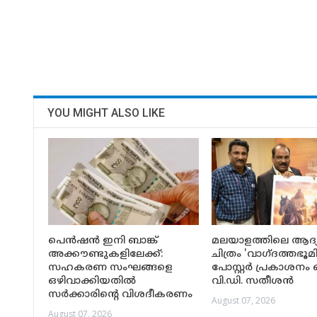
YOU MIGHT ALSO LIKE
പെൻഷൻ ഇനി ബാങ്ക്
മലയാളത്തിലെ ആദ
അക്കൗണ്ടുകളിലേക്ക്:
ചിത്രം 'വാഗ്ദത്തഭൂമി
സഹകരണ സംഘങ്ങളെ
പോസ്റ്റർ പ്രകാശനം 
ഒഴിവാക്കിയതിൽ
വി.ഡി. സതീശൻ
സർക്കാരിന്റെ വിശദീകരണം
August 07, 2026
August 07, 2026