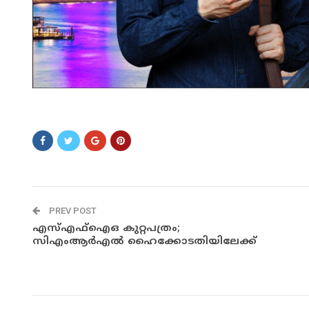
ASDFSDSADS
PREV POST
എസ്എഫ്ഐഒ കുറ്റപത്രം;
സിഎംആർഎൽ ഹൈക്കോടതിയിലേക്ക്