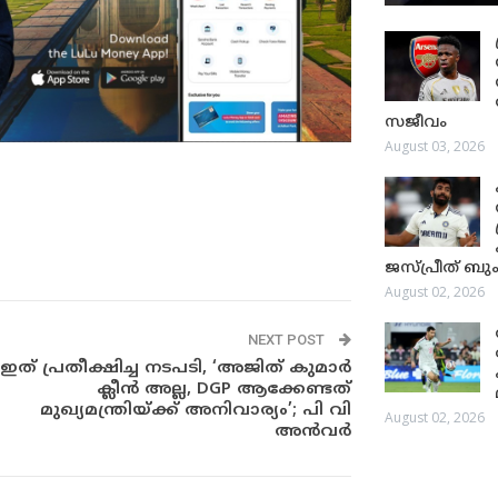
സജീവം
August 03, 2026
ജസ്പ്രീത് ബും
August 02, 2026
NEXT POST
ഇത് പ്രതീക്ഷിച്ച നടപടി, ‘അജിത് കുമാർ
ക്ലീൻ അല്ല, DGP ആക്കേണ്ടത്
മുഖ്യമന്ത്രിയ്ക്ക് അനിവാര്യം’; പി വി
August 02, 2026
അൻവർ