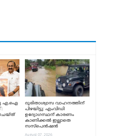
്യ എ.ഐ
ദുരിതാശ്വാസ വാഹനത്തിന്
':
പിഴയിട്ടു: എംവിഡി
ചെയ്ത്
ഉദ്യോഗസ്ഥന് കാരണം
കാണിക്കൽ ഇല്ലാതെ
സസ്‌പെൻഷൻ
August 07, 2026