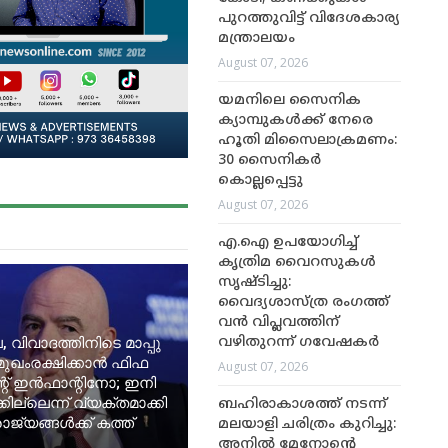
പുറത്തുവിട്ട് വിദേശകാര്യ
മന്ത്രാലയം
August 07, 2026
യമനിലെ സൈനിക
ക്യാമ്പുകൾക്ക് നേരെ
ഹൂതി മിസൈലാക്രമണം:
30 സൈനികർ
കൊല്ലപ്പെട്ടു
August 07, 2026
എ.ഐ ഉപയോഗിച്ച്
കൃത്രിമ വൈറസുകൾ
സൃഷ്ടിച്ചു:
വൈദ്യശാസ്ത്ര രംഗത്ത്
വൻ വിപ്ലവത്തിന്
, വിവാദത്തിനിടെ മാപ്പു
വഴിതുറന്ന് ഗവേഷകർ
മുഖംരക്ഷിക്കാൻ ഫിഫ
August 07, 2026
റ് ഇൻഫാന്റിനോ; ഇനി
ില്ലെന്ന് വ്യക്തമാക്കി
ബഹിരാകാശത്ത് നടന്ന്
ജ്യങ്ങൾക്ക് കത്ത്
മലയാളി ചരിത്രം കുറിച്ചു:
അനിൽ മേനോന്റെ