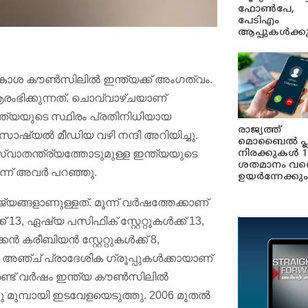
ഫോൺപേ,
പേടിഎം
ആപ്പുകൾക്ക
കാശ കൗൺസിലിൽ ഇന്ത്യക്ക് അംഗത്വം.
രംഭിക്കുന്നത്. ചൊവ്വാഴ്ചയാണ്
ന്ത്യയുടെ സ്ഥിരം പ്രതിനിധിയായ
രാജ്യത്ത്
സോഷ്യൽ മീഡിയ വഴി നന്ദി അറിയിച്ചു.
മൊബൈൽ പ്
നിരക്കുകൾ 1
വാതന്ത്ര്യത്തോടുമുള്ള ഇന്ത്യയുടെ
ശതമാനം വര
ന്ന് അവർ പറഞ്ഞു.
ഉയർന്നേക്കും
ങളാണുള്ളത്. മൂന്ന് വർഷത്തേക്കാണ്
 13, ഏഷ്യ പസിഫിക് സ്റ്റേറ്റുകൾക്ക് 13,
്കൻ കരീബിയൻ സ്റ്റേറ്റുകൾക്ക് 8,
നെ അഞ്ച് പ്രാദേശിക ഗ്രൂപ്പുകൾക്കായാണ്
യ രണ്ട് വർഷം ഇന്ത്യ കൗൺസിലിൽ
 മുമ്പായി ഇടവേളയെടുത്തു. 2006 മുതൽ