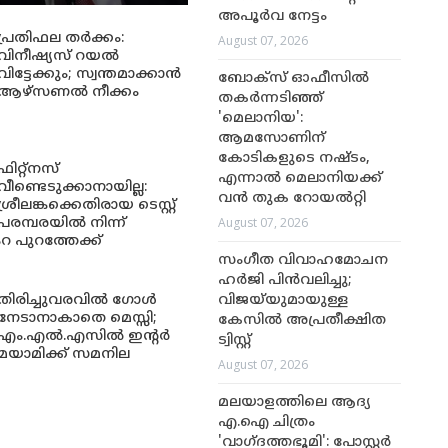
അപൂർവ നേട്ടം
പ്രതിഫല തർക്കം:
August 07, 2026
വിനീഷ്യസ് റയൽ
വിട്ടേക്കും; സ്വന്തമാക്കാൻ
ബോക്സ് ഓഫീസിൽ
ആഴ്സണൽ നീക്കം
തകർന്നടിഞ്ഞ്
'മെലാനിയ':
ആമസോണിന്
കോടികളുടെ നഷ്ടം,
ഫിറ്റ്നസ്
എന്നാൽ മെലാനിയക്ക്
വീണ്ടെടുക്കാനായില്ല:
വൻ തുക റോയൽറ്റി
ശ്രീലങ്കക്കെതിരായ ടെസ്റ്റ്
August 07, 2026
പരമ്പരയിൽ നിന്ന്
റ പുറത്തേക്ക്
സംഗീത വിവാഹമോചന
ഹർജി പിൻവലിച്ചു;
തിരിച്ചുവരവിൽ ഗോൾ
വിജയ്‌യുമായുള്ള
നേടാനാകാതെ മെസ്സി;
കേസിൽ അപ്രതീക്ഷിത
എം.എൽ.എസിൽ ഇന്റർ
ട്വിസ്റ്റ്
മയാമിക്ക് സമനില
August 07, 2026
മലയാളത്തിലെ ആദ്യ
എ.ഐ ചിത്രം
'വാഗ്ദത്തഭൂമി': പോസ്റ്റർ