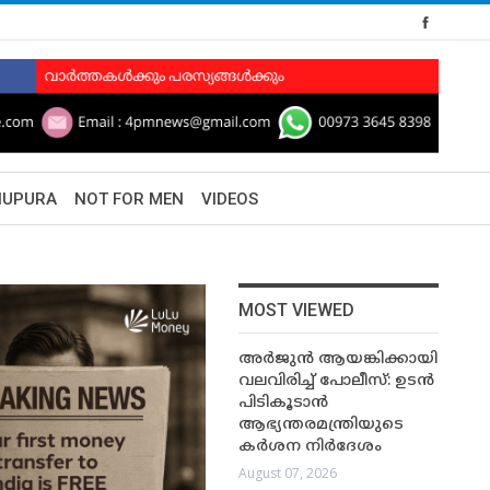
HUPURA
NOT FOR MEN
VIDEOS
MOST VIEWED
അർജുൻ ആയങ്കിക്കായി
വലവിരിച്ച് പോലീസ്: ഉടൻ
പിടികൂടാൻ
ആഭ്യന്തരമന്ത്രിയുടെ
കർശന നിർദേശം
August 07, 2026