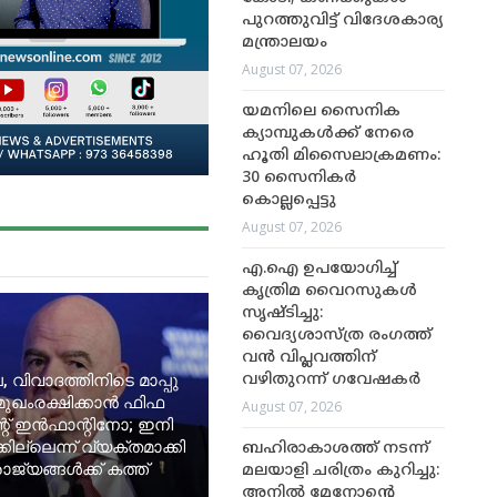
പുറത്തുവിട്ട് വിദേശകാര്യ
മന്ത്രാലയം
August 07, 2026
യമനിലെ സൈനിക
ക്യാമ്പുകൾക്ക് നേരെ
ഹൂതി മിസൈലാക്രമണം:
30 സൈനികർ
കൊല്ലപ്പെട്ടു
August 07, 2026
എ.ഐ ഉപയോഗിച്ച്
കൃത്രിമ വൈറസുകൾ
സൃഷ്ടിച്ചു:
വൈദ്യശാസ്ത്ര രംഗത്ത്
വൻ വിപ്ലവത്തിന്
, വിവാദത്തിനിടെ മാപ്പു
വഴിതുറന്ന് ഗവേഷകർ
മുഖംരക്ഷിക്കാൻ ഫിഫ
August 07, 2026
റ് ഇൻഫാന്റിനോ; ഇനി
ില്ലെന്ന് വ്യക്തമാക്കി
ബഹിരാകാശത്ത് നടന്ന്
ജ്യങ്ങൾക്ക് കത്ത്
മലയാളി ചരിത്രം കുറിച്ചു:
അനിൽ മേനോന്റെ