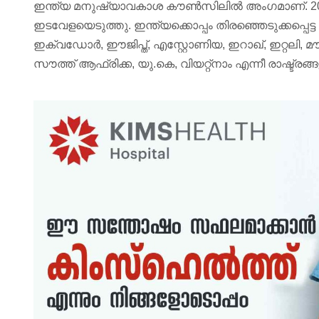
ഇന്ത്യ മനുഷ്യാവകാശ കൗൺസിലിൽ അംഗമാണ്. 2011
ഇടവേളയെടുത്തു. ഇന്ത്യക്കൊപ്പം തിരഞ്ഞെടുക്കപ്പെട്
ഇക്വഡോർ, ഈജിപ്ത്, എസ്റ്റോണിയ, ഇറാഖ്, ഇറ്റലി,
സൗത്ത് ആഫ്രിക്ക, യു.കെ, വിയറ്റ്നാം എന്നീ രാഷ്ട്രങ്