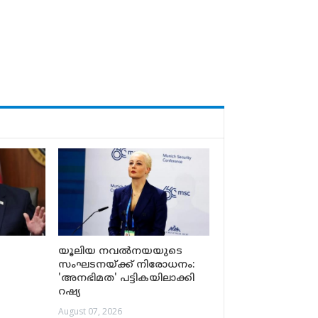
യൂലിയ നവൽനയയുടെ
സംഘടനയ്ക്ക് നിരോധനം:
'അനഭിമത' പട്ടികയിലാക്കി
റഷ്യ
August 07, 2026