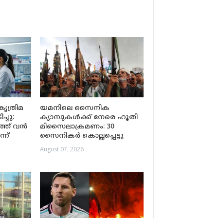
ൃത്രിമ
യമനിലെ സൈനിക
്ചു:
ക്യാമ്പുകൾക്ക് നേരെ ഹൂതി
ത്ത് വൻ
മിസൈലാക്രമണം: 30
്ന്
സൈനികർ കൊല്ലപ്പെട്ടു
August 07, 2026