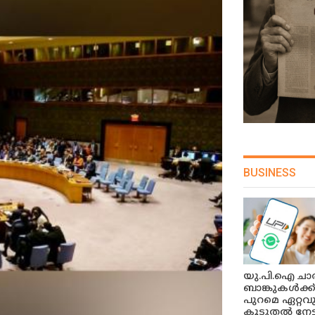
BUSINESS
യു.പി.ഐ ചാർ
ബാങ്കുകൾക്ക
പുറമെ ഏറ്റവ
കൂടുതൽ നേട്