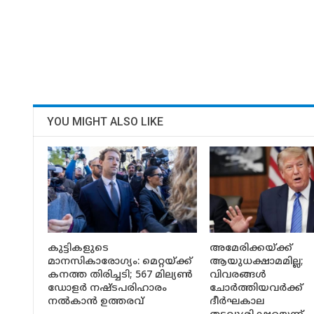
YOU MIGHT ALSO LIKE
കുട്ടികളുടെ
അമേരിക്കയ്ക്ക്
മാനസികാരോഗ്യം: മെറ്റയ്ക്ക്
ആയുധക്ഷാമമില്ല;
കനത്ത തിരിച്ചടി; 567 മില്യൺ
വിവരങ്ങൾ
ഡോളർ നഷ്ടപരിഹാരം
ചോർത്തിയവർക്ക്
നൽകാൻ ഉത്തരവ്
ദീർഘകാല