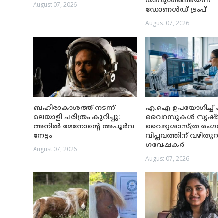
തടവുശിക്ഷയെന്ന്
August 07, 2026
ഡോണൾഡ് ട്രംപ്
August 07, 2026
ബഹിരാകാശത്ത് നടന്ന്
എ.ഐ ഉപയോഗിച്ച് ക
മലയാളി ചരിത്രം കുറിച്ചു:
വൈറസുകൾ സൃഷ്ടിച
അനിൽ മേനോന്റെ അപൂർവ
വൈദ്യശാസ്ത്ര രംഗ
നേട്ടം
വിപ്ലവത്തിന് വഴിതുറന
ഗവേഷകർ
August 07, 2026
August 07, 2026