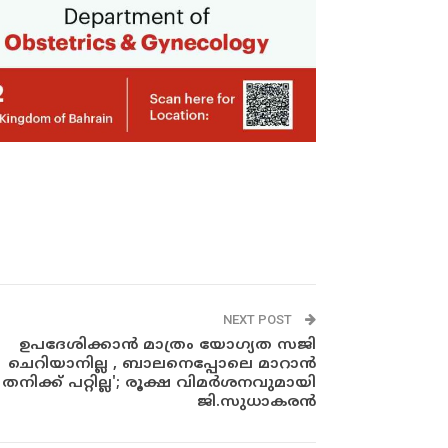
NEXT POST
ഉപദേശിക്കാൻ മാത്രം യോഗ്യത സജി
ചെറിയാനില്ല , ബാലനെപ്പോലെ മാറാന്‍
തനിക്ക് പറ്റില്ല'; രൂക്ഷ വിമർശനവുമായി
ജി.സുധാകരൻ