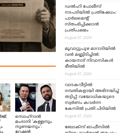
ഡൽഹി പോലീസ്
നടപടിയിൽ പ്രതിഷേധം:
പാർലമെന്റ്
സ്തംഭിപ്പിക്കാൻ
പ്രതിപക്ഷം
August 07, 2026
മൂവാറ്റുപുഴ മാറാടിയിൽ
വൻ മണ്ണിടിച്ചിൽ:
കായനാട് നിവാസികൾ
ഭീതിയിൽ
August 07, 2026
വാടകവീട്ടിൽ
ദമ്പതികളായി അഭിനയിച്ച്
തട്ടിപ്പ്: വയോധികയുടെ
സ്വർണം കവർന്ന
കേസിൽ പ്രതി പിടിയിൽ
August 07, 2026
ജ്;
സൊഹ്റാൻ
്
മംദാനി 'കള്ളനും
ും
നുണയനും':
ബോക്സ് ഓഫീസിൽ
ടം
റേഷൻ