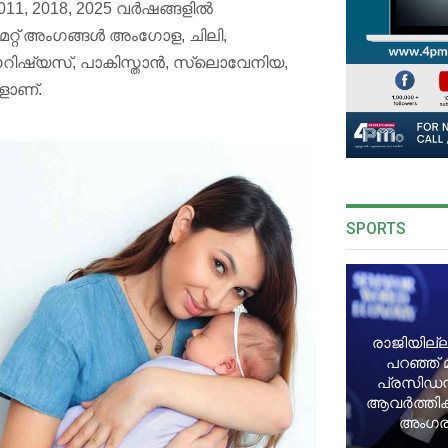
, 2018, 2025 വർഷങ്ങളിൽ
ട മറ്റ് അംഗങ്ങൾ അംഗോള, ചിലി,
 മൗറിഷ്യസ്, പാകിസ്താൻ, സ്ലൊവേനിയ,
ങളാണ്.
SPORTS
രാജിയില്ല
പറഞ്ഞ് 
പ്രസിഡന്
ആവർത്തിക്ക
അംഗരാ