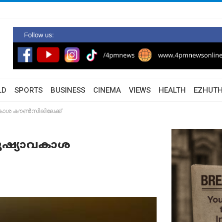
LD
SPORTS
BUSINESS
CINEMA
VIEWS
HEALTH
EZHUT
കാശ കൗൺസിലിലേക്ക്
നുഷ്യാവകാശ