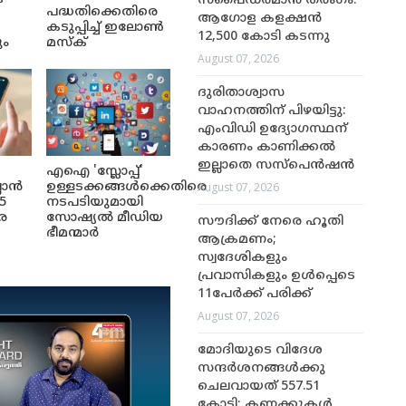
സ്പൈഡർമാൻ തരംഗം:
പദ്ധതിക്കെതിരെ
ആഗോള കളക്ഷൻ
കടുപ്പിച്ച് ഇലോൺ
12,500 കോടി കടന്നു
ും
മസ്ക്
August 07, 2026
ദുരിതാശ്വാസ
വാഹനത്തിന് പിഴയിട്ടു:
എംവിഡി ഉദ്യോഗസ്ഥന്
കാരണം കാണിക്കൽ
ഇല്ലാതെ സസ്‌പെൻഷൻ
എഐ 'സ്ലോപ്പ്'
August 07, 2026
ലാൻ
ഉള്ളടക്കങ്ങൾക്കെതിരെ
5
നടപടിയുമായി
െ
സോഷ്യൽ മീഡിയ
സൗദിക്ക് നേരെ ഹൂതി
ഭീമന്മാർ
ആക്രമണം;
സ്വദേശികളും
പ്രവാസികളും ഉൾപ്പെടെ
11പേർക്ക് പരിക്ക്
August 07, 2026
മോദിയുടെ വിദേശ
സന്ദർശനങ്ങൾക്കു
ചെലവായത് 557.51
കോടി; കണക്കുകൾ