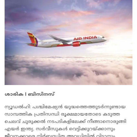
ശാരിക l ബിസിനസ്
ന്യൂഡൽഹി: പശ്ചിമേഷ്യൻ യുദ്ധത്തെത്തുടർന്നുണ്ടായ
സാമ്പത്തിക പ്രതിസന്ധി രൂക്ഷമായതോടെ കടുത്ത
ചെലവ് ചുരുക്കൽ നടപടികളിലേക്ക് നീങ്ങാനൊരുങ്ങി
എയർ ഇന്ത്യ. സർവീസുകൾ വെട്ടിക്കുറയ്ക്കാനും
ജീവനക്കാരെ നിർബന്ധിത അവധിയിൽ വിടാനും