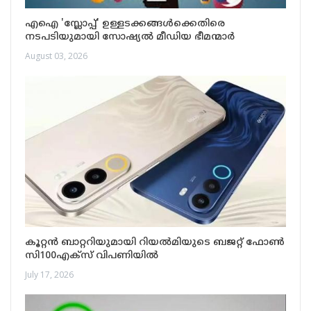
എഐ 'സ്ലോപ്പ്' ഉള്ളടക്കങ്ങൾക്കെതിരെ
നടപടിയുമായി സോഷ്യൽ മീഡിയ ഭീമന്മാർ
August 03, 2026
കൂറ്റൻ ബാറ്ററിയുമായി റിയൽമിയുടെ ബജറ്റ് ഫോൺ
സി100എക്‌സ് വിപണിയിൽ
July 17, 2026