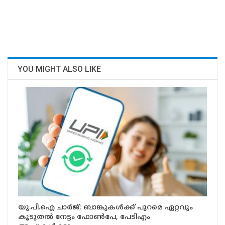
YOU MIGHT ALSO LIKE
യു.പി.ഐ ചാർജ്; ബാങ്കുകൾക്ക് പുറമെ ഏറ്റവും
കൂടുതൽ നേട്ടം ഫോൺപേ, പേടിഎം