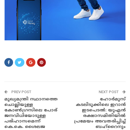
sdfsdf
PREV POST
NEXT POST
മുഖ്യമന്ത്രി സ്ഥാനത്തെ
ഹോർമുസ്
ചൊല്ലിയുള്ള
കടലിടുക്കിലെ ഇറാൻ
കോൺഗ്രസിലെ പോര്
ഇടപെടൽ: യുഎൻ
ജനവിധിയോടുള്ള
രക്ഷാസമിതിയിൽ
പരിഹാസമെന്ന്
പ്രമേയം അവതരിപ്പിച്ച്
കെ.കെ. ശൈലജ
ബഹ്‌റൈനും