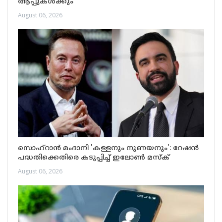
ആപ്പുകൾക്കും
August 06, 2026
സൊഹ്റാൻ മംദാനി 'കള്ളനും നുണയനും': റേഷൻ
പദ്ധതിക്കെതിരെ കടുപ്പിച്ച് ഇലോൺ മസ്ക്
August 06, 2026