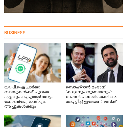
BUSINESS
യു.പി.ഐ ചാർജ്;
സൊഹ്റാൻ മംദാനി
ബാങ്കുകൾക്ക് പുറമെ
'കള്ളനും നുണയനും':
ഏറ്റവും കൂടുതൽ നേട്ടം
റേഷൻ പദ്ധതിക്കെതിരെ
ഫോൺപേ, പേടിഎം
കടുപ്പിച്ച് ഇലോൺ മസ്ക്
ആപ്പുകൾക്കും