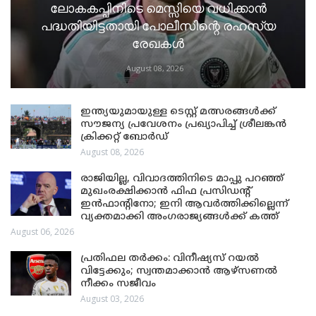
ലോകകപ്പിനിടെ മെസ്സിയെ വധിക്കാൻ
പദ്ധതിയിട്ടതായി പോലീസിന്റെ രഹസ്യ
രേഖകൾ
August 08, 2026
ഇന്ത്യയുമായുള്ള ടെസ്റ്റ് മത്സരങ്ങൾക്ക്
സൗജന്യ പ്രവേശനം പ്രഖ്യാപിച്ച് ശ്രീലങ്കൻ
ക്രിക്കറ്റ് ബോർഡ്
August 08, 2026
രാജിയില്ല, വിവാദത്തിനിടെ മാപ്പു പറഞ്ഞ്
മുഖംരക്ഷിക്കാൻ ഫിഫ പ്രസിഡന്റ്
ഇൻഫാന്റിനോ; ഇനി ആവർത്തിക്കില്ലെന്ന്
വ്യക്തമാക്കി അംഗരാജ്യങ്ങൾക്ക് കത്ത്
August 06, 2026
പ്രതിഫല തർക്കം: വിനീഷ്യസ് റയൽ
വിട്ടേക്കും; സ്വന്തമാക്കാൻ ആഴ്സണൽ
നീക്കം സജീവം
August 03, 2026