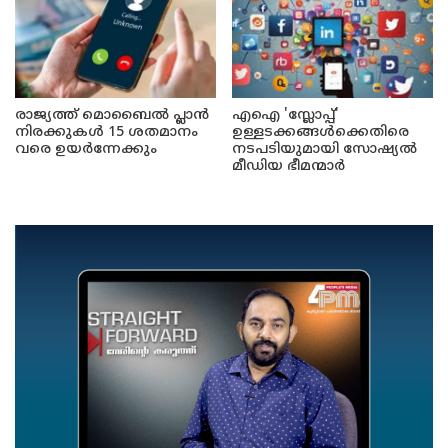
രാജ്യത്ത് മൊബൈൽ പ്ലാൻ
എഐ 'സ്ലോപ്പ്'
നിരക്കുകൾ 15 ശതമാനം
ഉള്ളടക്കങ്ങൾക്കെതിരെ
വരെ ഉയർന്നേക്കും
നടപടിയുമായി സോഷ്യൽ
മീഡിയ ഭീമന്മാർ