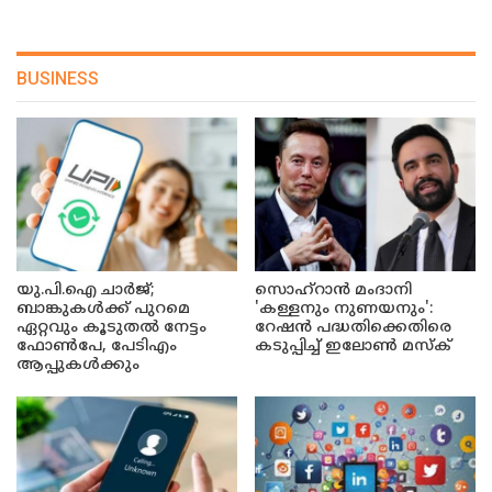
BUSINESS
യു.പി.ഐ ചാർജ്;
സൊഹ്റാൻ മംദാനി
ബാങ്കുകൾക്ക് പുറമെ
'കള്ളനും നുണയനും':
ഏറ്റവും കൂടുതൽ നേട്ടം
റേഷൻ പദ്ധതിക്കെതിരെ
ഫോൺപേ, പേടിഎം
കടുപ്പിച്ച് ഇലോൺ മസ്ക്
ആപ്പുകൾക്കും