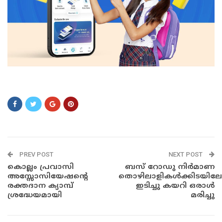
sdfdsf
PREV POST
NEXT POST
കൊല്ലം പ്രവാസി
ബസ് റോഡു നിർമാണ
അസ്സോസിയേഷന്റെ
തൊഴിലാളികൾക്കിടയിലേക
രക്തദാന ക്യാമ്പ്
ഇടിച്ചു കയറി ഒരാൾ
ശ്രദ്ധേയമായി
മരിച്ചു