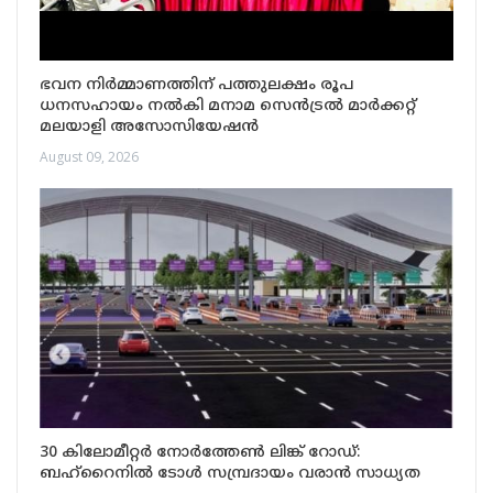
ഭവന നിർമ്മാണത്തിന് പത്തുലക്ഷം രൂപ
ധനസഹായം നൽകി മനാമ സെൻട്രൽ മാർക്കറ്റ്
മലയാളി അസോസിയേഷൻ
August 09, 2026
30 കിലോമീറ്റർ നോർത്തേൺ ലിങ്ക് റോഡ്:
ബഹ്‌റൈനിൽ ടോൾ സമ്പ്രദായം വരാൻ സാധ്യത