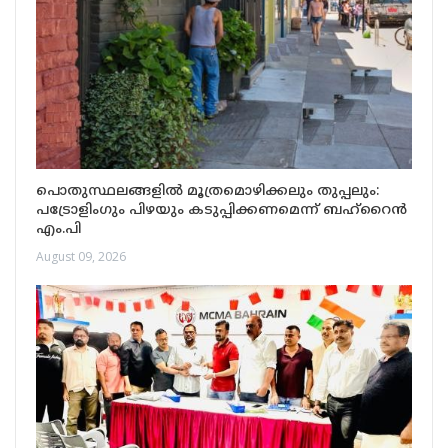
പൊതുസ്ഥലങ്ങളിൽ മൂത്രമൊഴിക്കലും തുപ്പലും:
പട്രോളിംഗും പിഴയും കടുപ്പിക്കണമെന്ന് ബഹ്‌റൈൻ
എം.പി
August 09, 2026