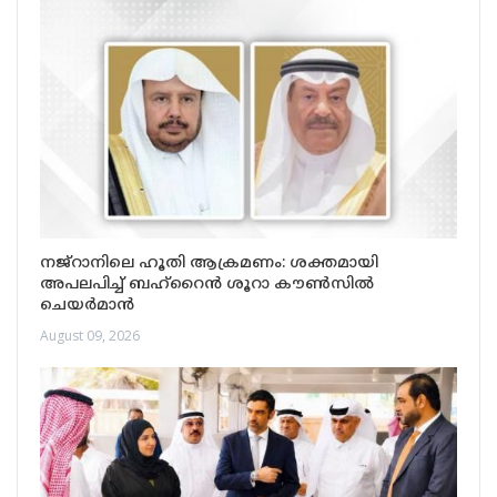
നജ്‌റാനിലെ ഹൂതി ആക്രമണം: ശക്തമായി
അപലപിച്ച് ബഹ്‌റൈൻ ശൂറാ കൗൺസിൽ
ചെയർമാൻ
August 09, 2026