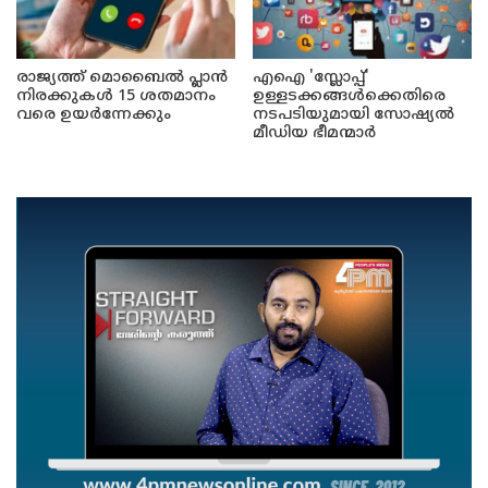
രാജ്യത്ത് മൊബൈൽ പ്ലാൻ
എഐ 'സ്ലോപ്പ്'
നിരക്കുകൾ 15 ശതമാനം
ഉള്ളടക്കങ്ങൾക്കെതിരെ
വരെ ഉയർന്നേക്കും
നടപടിയുമായി സോഷ്യൽ
മീഡിയ ഭീമന്മാർ