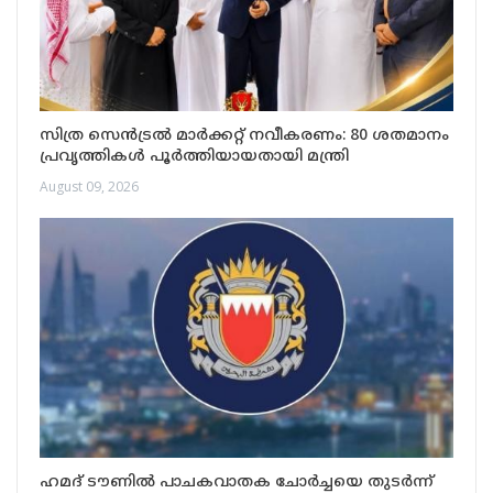
സിത്ര സെൻട്രൽ മാർക്കറ്റ് നവീകരണം: 80 ശതമാനം
പ്രവൃത്തികൾ പൂർത്തിയായതായി മന്ത്രി
August 09, 2026
ഹമദ് ടൗണിൽ പാചകവാതക ചോർച്ചയെ തുടർന്ന്