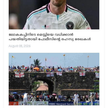
ലോകകപ്പിനിടെ മെസ്സിയെ വധിക്കാൻ
പദ്ധതിയിട്ടതായി പോലീസിന്റെ രഹസ്യ രേഖകൾ
August 08, 2026