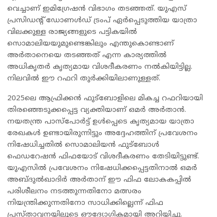
വെച്ചാണ് ഇമിഗ്രേഷൻ വിഭാഗം തടഞ്ഞത്. യുഎസ്
പ്രസിഡന്റ് ഡോണൾഡ് ട്രംപ് ഏർപ്പെടുത്തിയ യാത്രാ
വിലക്കുള്ള രാജ്യങ്ങളുടെ പട്ടികയിൽ
സൊമാലിയയുമുണ്ടെങ്കിലും എന്തുകൊണ്ടാണ്
അർതാനെയെ തടഞ്ഞത് എന്ന കാര്യത്തിൽ
അധികൃതർ കൃത്യമായ വിശദീകരണം നൽകിയിട്ടില്ല.
നിലവിൽ ഈ റഫറി തുർക്കിയിലാണുള്ളത്.
2025ലെ ആഫ്രിക്കൻ ഫുട്ബോളിലെ മികച്ച റഫറിയായി
തിരഞ്ഞെടുക്കപ്പെട്ട വ്യക്തിയാണ് ഒമർ അർതാൻ.
നയതന്ത്ര പാസ്‌പോർട്ട് ഉൾപ്പെടെ കൃത്യമായ യാത്രാ
രേഖകൾ ഉണ്ടായിരുന്നിട്ടും അദ്ദേഹത്തിന് പ്രവേശനം
നിഷേധിച്ചതിൽ സൊമാലിയൻ ഫുട്ബോൾ
ഫെഡറേഷൻ ഫിഫയോട് വിശദീകരണം തേടിയിട്ടുണ്ട്.
യുഎസിൽ പ്രവേശനം നിഷേധിക്കപ്പെട്ടതിനാൽ ഒമർ
അബ്ദുൽഖാദിർ അർതാന് ഈ ഫിഫ ലോകകപ്പിൽ
പരിശീലനം നടത്തുന്നതിനോ മത്സരം
നിയന്ത്രിക്കുന്നതിനോ സാധിക്കില്ലെന്ന് ഫിഫ
പ്രസ്താവനയിലൂടെ ഔദ്യോഗികമായി അറിയിച്ചു.