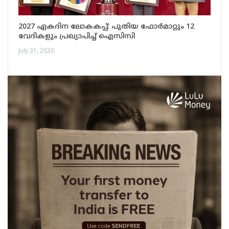
2027 ഏകദിന ലോകകപ്പ്: പുതിയ ഫോർമാറ്റും 12
വേദികളും പ്രഖ്യാപിച്ച് ഐസിസി
July 31, 2026