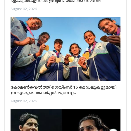
എം.എൽ.എസിൽ ഇന്റർ മയാമിക്ക് സമനില
August 02, 2026
കോമൺവെൽത്ത് ഗെയിംസ്: 16 മെഡലുകളുമായി
ഇന്ത്യയുടെ തകർപ്പൻ മുന്നേറ്റം
August 02, 2026