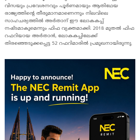
വിസയും പ്രവേശനവും പൂർണമായും ആതിഥേയ
രാജ്യത്തിന്റെ തീരുമാനമാണെന്നും നിലവിലെ
സാഹചര്യത്തിൽ അർതാന് ഈ ലോകകപ്പ്
നഷ്ടമാകുമെന്നും ഫിഫ വ്യക്തമാക്കി. 2018 മുതൽ ഫിഫ
റഫറിയായ അർതാൻ, ലോകകപ്പിലേക്ക്
തിരഞ്ഞെടുക്കപ്പെട്ട 52 റഫറിമാരിൽ പ്രമുഖനായിരുന്നു.