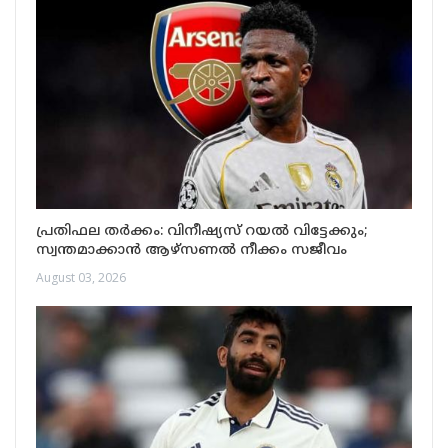
പ്രതിഫല തർക്കം: വിനീഷ്യസ് റയൽ വിട്ടേക്കും;
സ്വന്തമാക്കാൻ ആഴ്സണൽ നീക്കം സജീവം
August 03, 2026