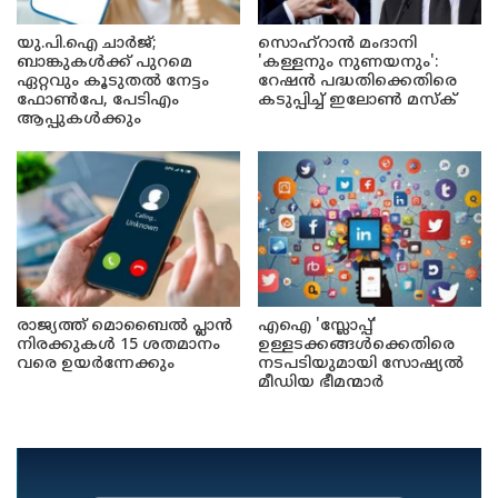
യു.പി.ഐ ചാർജ്;
സൊഹ്റാൻ മംദാനി
ബാങ്കുകൾക്ക് പുറമെ
'കള്ളനും നുണയനും':
ഏറ്റവും കൂടുതൽ നേട്ടം
റേഷൻ പദ്ധതിക്കെതിരെ
ഫോൺപേ, പേടിഎം
കടുപ്പിച്ച് ഇലോൺ മസ്ക്
ആപ്പുകൾക്കും
രാജ്യത്ത് മൊബൈൽ പ്ലാൻ
എഐ 'സ്ലോപ്പ്'
നിരക്കുകൾ 15 ശതമാനം
ഉള്ളടക്കങ്ങൾക്കെതിരെ
വരെ ഉയർന്നേക്കും
നടപടിയുമായി സോഷ്യൽ
മീഡിയ ഭീമന്മാർ