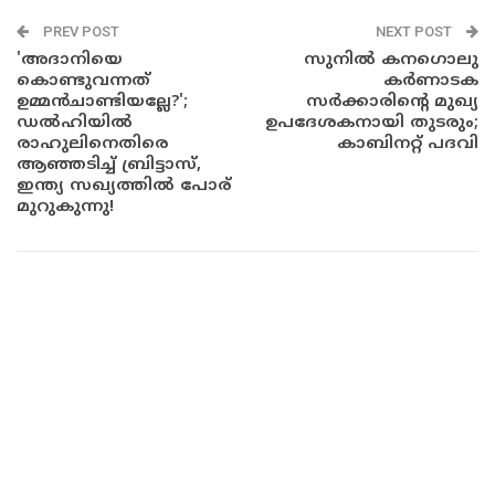
PREV POST
NEXT POST
'അദാനിയെ
സുനിൽ കനഗൊലു
കൊണ്ടുവന്നത്
കർണാടക
ഉമ്മൻചാണ്ടിയല്ലേ?';
സർക്കാരിന്റെ മുഖ്യ
ഡൽഹിയിൽ
ഉപദേശകനായി തുടരും;
രാഹുലിനെതിരെ
കാബിനറ്റ് പദവി
ആഞ്ഞടിച്ച് ബ്രിട്ടാസ്,
ഇന്ത്യ സഖ്യത്തിൽ പോര്
മുറുകുന്നു!