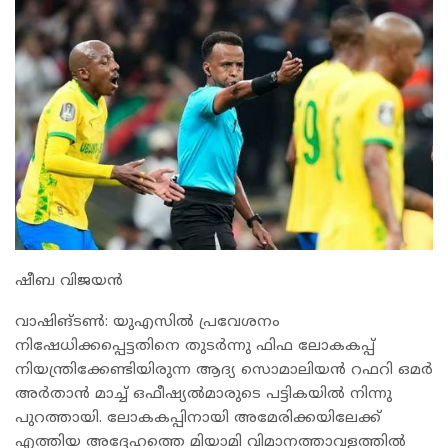
ഷീബ വിജയൻ
വാഷിങ്ടൺ: യുഎസിൽ പ്രവേശനം
നിഷേധിക്കപ്പെട്ടതിനെ തുടർന്നു ഫിഫ ലോകകപ്പ്
നിയന്ത്രിക്കേണ്ടിയിരുന്ന ആദ്യ സൊമാലിയൻ റഫറി ഒമർ
അർതാൻ മാച്ച് ഒഫീഷ്യൽമാരുടെ പട്ടികയിൽ നിന്നു
പുറത്തായി. ലോകകപ്പിനായി അമേരിക്കയില‍േക്ക്
എത്തിയ അദ്ദേഹത്തെ മിയാമി വിമാനത്താവളത്തിൽ