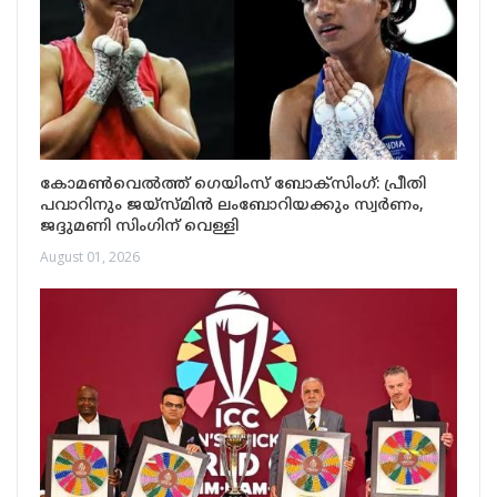
കോമൺവെൽത്ത് ഗെയിംസ് ബോക്‌സിംഗ്: പ്രീതി
പവാറിനും ജയ്‌സ്മിൻ ലംബോറിയക്കും സ്വർണം,
ജദ്ദുമണി സിംഗിന് വെള്ളി
August 01, 2026