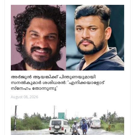
അർജുൻ ആയങ്കിക്ക് പിന്തുണയുമായി
സനൽകുമാർ ശശിധരൻ: 'എനിക്കയാളോട്
സ്നേഹം തോന്നുന്നു'
August 08, 2026