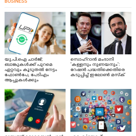
BUSINESS
യു.പി.ഐ ചാർജ്;
സൊഹ്റാൻ മംദാനി
ബാങ്കുകൾക്ക് പുറമെ
'കള്ളനും നുണയനും':
ഏറ്റവും കൂടുതൽ നേട്ടം
റേഷൻ പദ്ധതിക്കെതിരെ
ഫോൺപേ, പേടിഎം
കടുപ്പിച്ച് ഇലോൺ മസ്ക്
ആപ്പുകൾക്കും