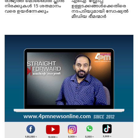
രാജ്യത്ത് മൊബൈൽ പ്ലാൻ
എഐ 'സ്ലോപ്പ്'
നിരക്കുകൾ 15 ശതമാനം
ഉള്ളടക്കങ്ങൾക്കെതിരെ
വരെ ഉയർന്നേക്കും
നടപടിയുമായി സോഷ്യൽ
മീഡിയ ഭീമന്മാർ