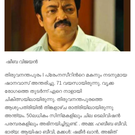
ഷീബ വിജയൻ
തിരുവനന്തപുരം I പ്രേംനസീറിന്‍റെ മകനും നടനുമായ
ഷാനവാസ് അന്തരിച്ചു. 71 വയസായിരുന്നു. വൃക്ക
രോഗത്തെ തുടർന്ന് ഏറെ നാളായി
ചികിത്സയിലായിരുന്നു. തിരുവനന്തപുരത്തെ
ആശുപത്രിയിൽ തിങ്കളാഴ്ച രാത്രിയിലായിരുന്നു
അന്ത്യം. 50ലധികം സിനിമകളിലും ചില ടെലിവിഷൻ
പരമ്പരകളിലും അഭിനയിച്ചിട്ടുണ്ട്. . അമ്മ: ഹബീബ ബീവി,
ഭാര്യ: ‌ആയിഷാ ബീവി, മക്കൾ: ഷമീർ ഖാൻ, അജിത്