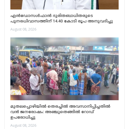
എന്‍ഡോസള്‍ഫാന്‍ ദുരിതബാധിതരുടെ
പുനരധിവാസത്തിന് 14.40 കോടി രൂപ അനുവദിച്ചു
August 08, 2026
മുതലപ്പൊഴിയിൽ തെരച്ചിൽ അവസാനിപ്പിച്ചതിൽ
വൻ ജനരോഷം: അഞ്ചുതെങ്ങിൽ റോഡ്
ഉപരോധിച്ചു
August 08, 2026