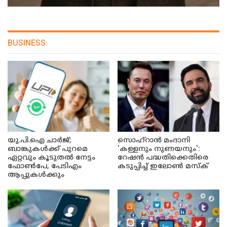
BUSINESS
യു.പി.ഐ ചാർജ്;
സൊഹ്റാൻ മംദാനി
ബാങ്കുകൾക്ക് പുറമെ
'കള്ളനും നുണയനും':
ഏറ്റവും കൂടുതൽ നേട്ടം
റേഷൻ പദ്ധതിക്കെതിരെ
ഫോൺപേ, പേടിഎം
കടുപ്പിച്ച് ഇലോൺ മസ്ക്
ആപ്പുകൾക്കും