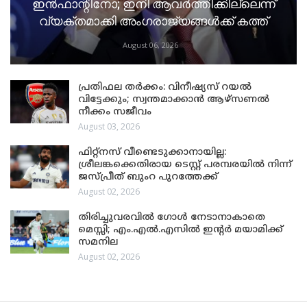
ഇൻഫാന്റിനോ; ഇനി ആവർത്തിക്കില്ലെന്ന്
വ്യക്തമാക്കി അംഗരാജ്യങ്ങൾക്ക് കത്ത്
August 06, 2026
പ്രതിഫല തർക്കം: വിനീഷ്യസ് റയൽ
വിട്ടേക്കും; സ്വന്തമാക്കാൻ ആഴ്സണൽ
നീക്കം സജീവം
August 03, 2026
ഫിറ്റ്നസ് വീണ്ടെടുക്കാനായില്ല:
ശ്രീലങ്കക്കെതിരായ ടെസ്റ്റ് പരമ്പരയിൽ നിന്ന്
ജസ്പ്രീത് ബുംറ പുറത്തേക്ക്
August 02, 2026
തിരിച്ചുവരവിൽ ഗോൾ നേടാനാകാതെ
മെസ്സി; എം.എൽ.എസിൽ ഇന്റർ മയാമിക്ക്
സമനില
August 02, 2026