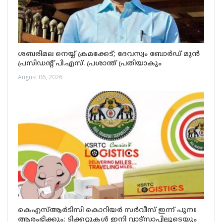
ശബരിമല നെയ്യ് ക്രമക്കേട്; ദേവസ്വം ബോർഡ് മുൻ
പ്രസിഡന്റ് പി.എസ്. പ്രശാന്ത് പ്രതിയാകും
August 06, 2026
കെഎസ്ആർടിസി കൊറിയർ സർവീസ് ഇന്ന് പുനഃ
ആരംഭിക്കും; ടിക്കറ്റുകൾ ഇനി വാട്‌സാപ്പിലൂടെയും