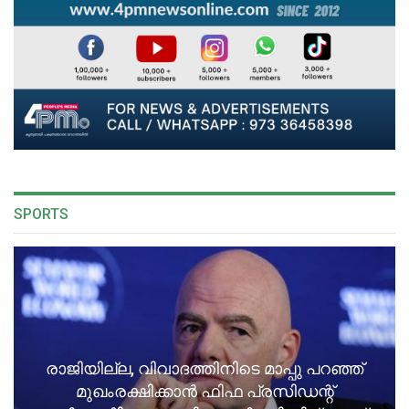
SPORTS
രാജിയില്ല, വിവാദത്തിനിടെ മാപ്പു പറഞ്ഞ്
മുഖംരക്ഷിക്കാൻ ഫിഫ പ്രസിഡന്റ്