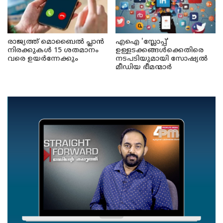
രാജ്യത്ത് മൊബൈൽ പ്ലാൻ
എഐ 'സ്ലോപ്പ്'
നിരക്കുകൾ 15 ശതമാനം
ഉള്ളടക്കങ്ങൾക്കെതിരെ
വരെ ഉയർന്നേക്കും
നടപടിയുമായി സോഷ്യൽ
മീഡിയ ഭീമന്മാർ