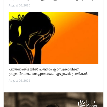
August 06, 2026
പത്തനംതിട്ടയിൽ പത്താം ക്ലാസുകാരിക്ക്
ക്രൂരപീഡനം: അച്ഛനടക്കം ഏഴുപേർ പ്രതികൾ
August 06, 2026