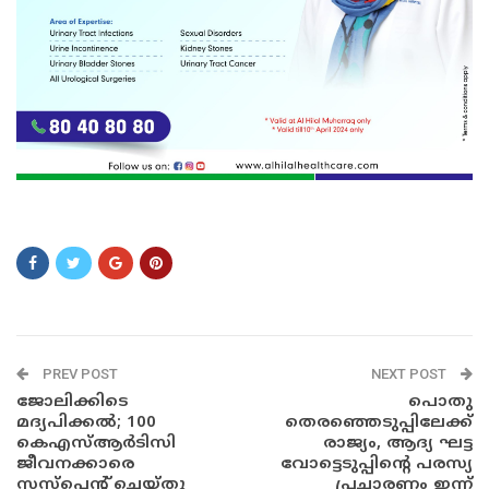
qw
PREV POST
NEXT POST
ജോലിക്കിടെ
പൊതു
മദ്യപിക്കൽ; 100
തെരഞ്ഞെടുപ്പിലേക്ക്
കെഎസ്ആര്‍ടിസി
രാജ്യം, ആദ്യ ഘട്ട
ജീവനക്കാരെ
വോട്ടെടുപ്പിന്റെ പരസ്യ
സസ്‌പെന്റ് ചെയ്തു
പ്രചാരണം ഇന്ന്