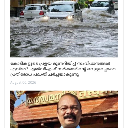
കോടികളുടെ പ്രളയ മുന്നറിയിപ്പ് സംവിധാനങ്ങൾ
എവിടെ? എൽഡിഎഫ് സർക്കാരിന്റെ വെള്ളപ്പൊക്ക
പ്രതിരോധ പദ്ധതി ചർച്ചയാകുന്നു
August 06, 2026