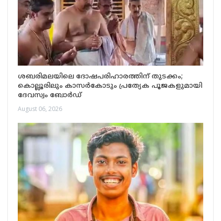
ശബരിമലയിലെ ദോഷപരിഹാരത്തിന് തുടക്കം;
കൊല്ലൂരിലും കാസർകോടും പ്രത്യേക പൂജകളുമായി
ദേവസ്വം ബോർഡ്
August 06, 2026